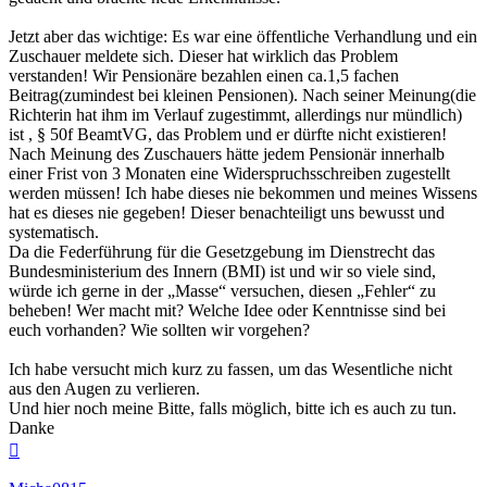
Jetzt aber das wichtige: Es war eine öffentliche Verhandlung und ein
Zuschauer meldete sich. Dieser hat wirklich das Problem
verstanden! Wir Pensionäre bezahlen einen ca.1,5 fachen
Beitrag(zumindest bei kleinen Pensionen). Nach seiner Meinung(die
Richterin hat ihm im Verlauf zugestimmt, allerdings nur mündlich)
ist , § 50f BeamtVG, das Problem und er dürfte nicht existieren!
Nach Meinung des Zuschauers hätte jedem Pensionär innerhalb
einer Frist von 3 Monaten eine Widerspruchsschreiben zugestellt
werden müssen! Ich habe dieses nie bekommen und meines Wissens
hat es dieses nie gegeben! Dieser benachteiligt uns bewusst und
systematisch.
Da die Federführung für die Gesetzgebung im Dienstrecht das
Bundesministerium des Innern (BMI) ist und wir so viele sind,
würde ich gerne in der „Masse“ versuchen, diesen „Fehler“ zu
beheben! Wer macht mit? Welche Idee oder Kenntnisse sind bei
euch vorhanden? Wie sollten wir vorgehen?
Ich habe versucht mich kurz zu fassen, um das Wesentliche nicht
aus den Augen zu verlieren.
Und hier noch meine Bitte, falls möglich, bitte ich es auch zu tun.
Danke
Nach
oben