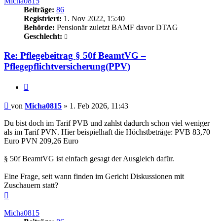
Micha0815
Beiträge:
86
Registriert:
1. Nov 2022, 15:40
Behörde:
Pensionär zuletzt BAMF davor DTAG
Geschlecht:
Re: Pflegebeitrag § 50f BeamtVG –
Pflegepflichtversicherung(PPV)
Zitieren
Beitrag
von
Micha0815
»
1. Feb 2026, 11:43
Du bist doch im Tarif PVB und zahlst dadurch schon viel weniger
als im Tarif PVN. Hier beispielhaft die Höchstbeträge: PVB 83,70
Euro PVN 209,26 Euro
§ 50f BeamtVG ist einfach gesagt der Ausgleich dafür.
Eine Frage, seit wann finden im Gericht Diskussionen mit
Zuschauern statt?
Nach
oben
Micha0815