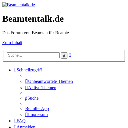
Beamtentalk.de
Das Forum von Beamten für Beamte
Zum Inhalt
Erweiterte
Suche
Suche
Schnellzugriff
Unbeantwortete Themen
Aktive Themen
Suche
Beihilfe-App
Impressum
FAQ
Anmelden