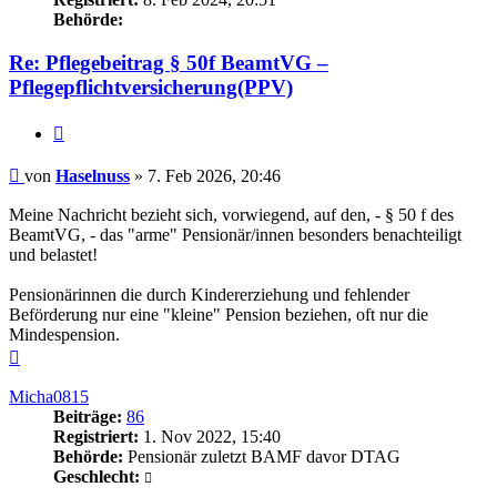
Behörde:
Re: Pflegebeitrag § 50f BeamtVG –
Pflegepflichtversicherung(PPV)
Zitieren
Beitrag
von
Haselnuss
»
7. Feb 2026, 20:46
Meine Nachricht bezieht sich, vorwiegend, auf den, - § 50 f des
BeamtVG, - das "arme" Pensionär/innen besonders benachteiligt
und belastet!
Pensionärinnen die durch Kindererziehung und fehlender
Beförderung nur eine "kleine" Pension beziehen, oft nur die
Mindespension.
Nach
oben
Micha0815
Beiträge:
86
Registriert:
1. Nov 2022, 15:40
Behörde:
Pensionär zuletzt BAMF davor DTAG
Geschlecht: