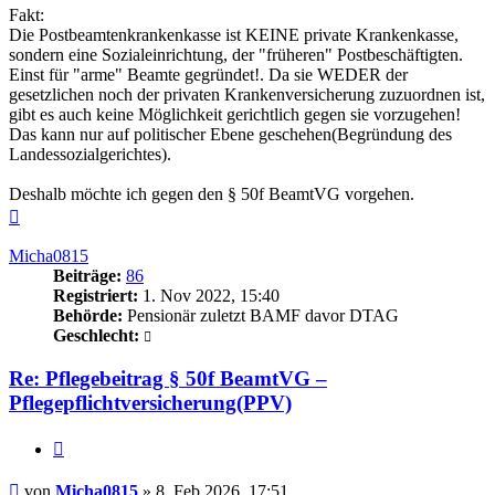
Fakt:
Die Postbeamtenkrankenkasse ist KEINE private Krankenkasse,
sondern eine Sozialeinrichtung, der "früheren" Postbeschäftigten.
Einst für "arme" Beamte gegründet!. Da sie WEDER der
gesetzlichen noch der privaten Krankenversicherung zuzuordnen ist,
gibt es auch keine Möglichkeit gerichtlich gegen sie vorzugehen!
Das kann nur auf politischer Ebene geschehen(Begründung des
Landessozialgerichtes).
Deshalb möchte ich gegen den § 50f BeamtVG vorgehen.
Nach
oben
Micha0815
Beiträge:
86
Registriert:
1. Nov 2022, 15:40
Behörde:
Pensionär zuletzt BAMF davor DTAG
Geschlecht:
Re: Pflegebeitrag § 50f BeamtVG –
Pflegepflichtversicherung(PPV)
Zitieren
Beitrag
von
Micha0815
»
8. Feb 2026, 17:51