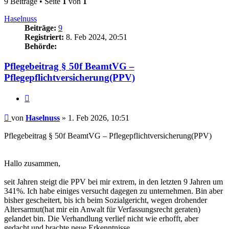
9 Beiträge • Seite
1
von
1
Haselnuss
Beiträge:
9
Registriert:
8. Feb 2024, 20:51
Behörde:
Pflegebeitrag § 50f BeamtVG –
Pflegepflichtversicherung(PPV)
Zitieren
Beitrag
von
Haselnuss
»
1. Feb 2026, 10:51
Pflegebeitrag § 50f BeamtVG – Pflegepflichtversicherung(PPV)
Hallo zusammen,
seit Jahren steigt die PPV bei mir extrem, in den letzten 9 Jahren um
341%. Ich habe einiges versucht dagegen zu unternehmen. Bin aber
bisher gescheitert, bis ich beim Sozialgericht, wegen drohender
Altersarmut(hat mir ein Anwalt für Verfassungsrecht geraten)
gelandet bin. Die Verhandlung verlief nicht wie erhofft, aber
gedacht und brachte neue Erkenntnisse.