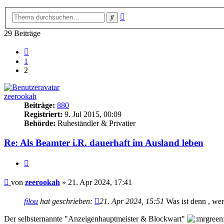
Erweiterte
Suche
Suche
29 Beiträge
Vorherige
1
2
zeerookah
Beiträge:
880
Registriert:
9. Jul 2015, 00:09
Behörde:
Ruheständler & Privatier
Re: Als Beamter i.R. dauerhaft im Ausland leben
Zitieren
Beitrag
von
zeerookah
»
21. Apr 2024, 17:41
filou
hat geschrieben:
21. Apr 2024, 15:51
Was ist denn , wen
Der selbsternannte "Anzeigenhauptmeister & Blockwart"