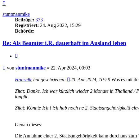
Nach
oben
stuntmanmike
Beiträge:
373
Registriert:
24. Aug 2022, 15:29
Behörde:
Re: Als Beamter i.R. dauerhaft im Ausland leben
Zitieren
Beitrag
von
stuntmanmike
»
22. Apr 2024, 00:03
Hauseltr
hat geschrieben:
20. Apr 2024, 10:59
Was es mit de
Zitat: Danke. Ich war kürzlich wieder 2 Monate in Thailand /
toppfit.
Zitat: Könnte Ich ! ich hab noch ne 2. Staatsangehörigkeit! cle
Genau dieses:
Die Annahme einer 2. Staatsangehörigkeit kann durchaus zum V