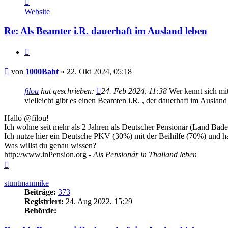
von
Website
1000Baht
Re: Als Beamter i.R. dauerhaft im Ausland leben
Zitieren
Beitrag
von
1000Baht
»
22. Okt 2024, 05:18
filou
hat geschrieben:
24. Feb 2024, 11:38
Wer kennt sich mit
vielleicht gibt es einen Beamten i.R. , der dauerhaft im Ausland
Hallo @filou!
Ich wohne seit mehr als 2 Jahren als Deutscher Pensionär (Land Bad
Ich nutze hier ein Deutsche PKV (30%) mit der Beihilfe (70%) und h
Was willst du genau wissen?
http://www.inPension.org -
Als Pensionär in Thailand leben
Nach
oben
stuntmanmike
Beiträge:
373
Registriert:
24. Aug 2022, 15:29
Behörde: