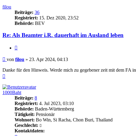
oben
filou
Beiträge:
36
Registriert:
15. Dez 2020, 23:52
Behörde:
BEV
Re: Als Beamter i.R. dauerhaft im Ausland leben
Zitieren
Beitrag
von
filou
»
23. Apr 2024, 04:13
Danke für den Hinweis. Werde mich zu gegebener zeit mit dem FA in
Nach
oben
1000Baht
Beiträge:
8
Registriert:
4. Jul 2023, 03:10
Behörde:
Baden-Württemberg
Tätigkeit:
Pensionär
Wohnort:
Bo Win, Si Racha, Chon Buri, Thailand
Geschlecht:
Kontaktdaten:
Kontaktdaten