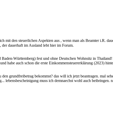
ch mit den steuerlichen Aspekten aus , wenn man als Beamter i.R. dauer
. , der dauerhaft im Ausland lebt hier im Forum.
nd Baden-Württemberg) fest und ohne Deutschen Wohnsitz in Thailand!
 und habe auch schon die erste Einkommensteuererklärung (2023) hinte
u den grundfreibetrag bekommst? das will ich jetzt beantragen. mal seh
ig... lebensbescheinigung muss ich demnaechst wohl auch beibringen. na