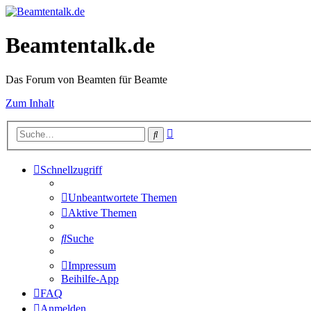
Beamtentalk.de
Das Forum von Beamten für Beamte
Zum Inhalt
Erweiterte
Suche
Suche
Schnellzugriff
Unbeantwortete Themen
Aktive Themen
Suche
Impressum
Beihilfe-App
FAQ
Anmelden