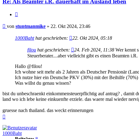
Re: Als Beamter i.R. dauerhaft im Ausland leben
Zitieren
Beitrag
von
stuntmanmike
»
22. Okt 2024, 23:46
1000Baht
hat geschrieben:
22. Okt 2024, 05:18
filou
hat geschrieben:
24. Feb 2024, 11:38
Wer kennt si
Steuerberater....aber vielleicht gibt es einen Beamten i.R
Hallo @filou!
Ich wohne seit mehr als 2 Jahren als Deutscher Pensionär (La
Ich nutze hier ein Deutsche PKV (30%) mit der Beihilfe (70%)
Was willst du genau wissen?
bist du unbeschraenkt einkommensteuerpflichtig auf antrag? , damit d
land wo ich lebe keine einkuenfte erziele. das waere mal wieder nerv
gruesse nach thailand. das weckt erinnerungen
Nach
oben
1000Baht
Beiträge:
8