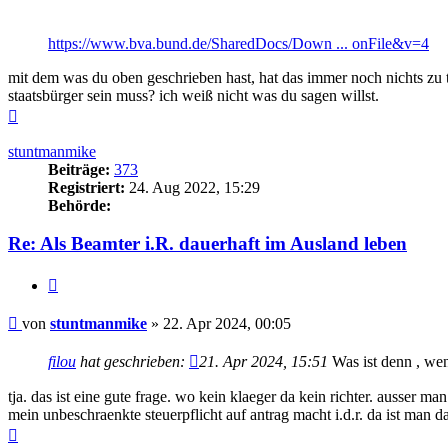
https://www.bva.bund.de/SharedDocs/Down ... onFile&v=4
mit dem was du oben geschrieben hast, hat das immer noch nichts zu tun
staatsbürger sein muss? ich weiß nicht was du sagen willst.
Nach
oben
stuntmanmike
Beiträge:
373
Registriert:
24. Aug 2022, 15:29
Behörde:
Re: Als Beamter i.R. dauerhaft im Ausland leben
Zitieren
Beitrag
von
stuntmanmike
»
22. Apr 2024, 00:05
filou
hat geschrieben:
21. Apr 2024, 15:51
Was ist denn , wen
tja. das ist eine gute frage. wo kein klaeger da kein richter. ausser 
mein unbeschraenkte steuerpflicht auf antrag macht i.d.r. da ist man da
Nach