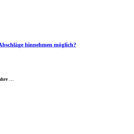
h Abschläge hinnehmen möglich?
ahre
…