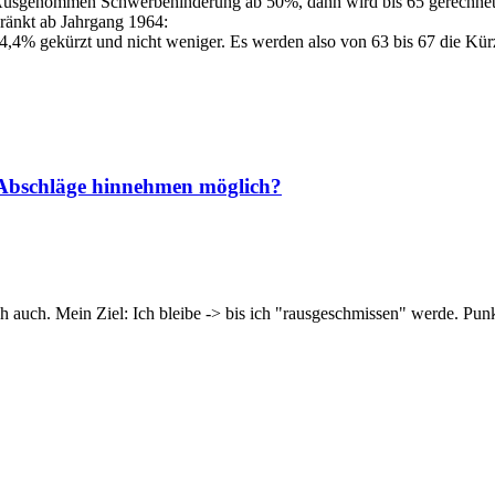
d. Ausgenommen Schwerbehinderung ab 50%, dann wird bis 65 gerechnet
hränkt ab Jahrgang 1964:
4,4% gekürzt und nicht weniger. Es werden also von 63 bis 67 die Kürz
h Abschläge hinnehmen möglich?
h auch. Mein Ziel: Ich bleibe -> bis ich "rausgeschmissen" werde. Punkt