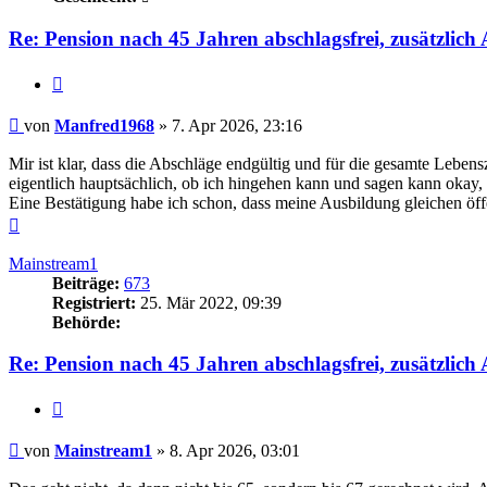
Re: Pension nach 45 Jahren abschlagsfrei, zusätzlic
Zitieren
Beitrag
von
Manfred1968
»
7. Apr 2026, 23:16
Mir ist klar, dass die Abschläge endgültig und für die gesamte Lebensz
eigentlich hauptsächlich, ob ich hingehen kann und sagen kann okay,
Eine Bestätigung habe ich schon, dass meine Ausbildung gleichen öffe
Nach
oben
Mainstream1
Beiträge:
673
Registriert:
25. Mär 2022, 09:39
Behörde:
Re: Pension nach 45 Jahren abschlagsfrei, zusätzlic
Zitieren
Beitrag
von
Mainstream1
»
8. Apr 2026, 03:01