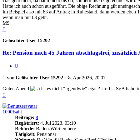
Das geht nicht, da dann nicht bis 65, sondern bis 67 gerechnet wir
Hatte ich auch schon ausgeführt. Die obige Rechnung gilt uneingesc
Im Beispiel also mit 63 auf Antrag in Ruhestand, dann werden eben 1
wenn man mit 63 geht.
MS
Nach
oben
Gelöschter User 15292
Re: Pension nach 45 Jahren abschlagsfrei, zusätzlic
Zitieren
Beitrag
von
Gelöschter User 15292
»
8. Apr 2026, 20:07
Guten Abend
Ist es nicht "irgendwie" egal ? Und ja SgB habe ic
Nach
oben
1000Baht
Beiträge:
8
Registriert:
4. Jul 2023, 03:10
Behörde:
Baden-Württemberg
Tätigkeit:
Pensionär
Wohnort:
Bo Win, Si Racha, Chon Buri, Thailand