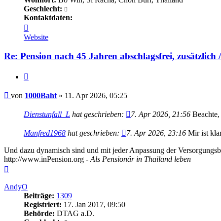
Geschlecht:
Kontaktdaten:
Kontaktdaten
von
Website
1000Baht
Re: Pension nach 45 Jahren abschlagsfrei, zusätzlic
Zitieren
Beitrag
von
1000Baht
»
11. Apr 2026, 05:25
Dienstunfall_L
hat geschrieben:
7. Apr 2026, 21:56
Beachte, 
Manfred1968
hat geschrieben:
7. Apr 2026, 23:16
Mir ist kla
Und dazu dynamisch sind und mit jeder Anpassung der Versorgungsbe
http://www.inPension.org -
Als Pensionär in Thailand leben
Nach
oben
AndyO
Beiträge:
1309
Registriert:
17. Jan 2017, 09:50
Behörde:
DTAG a.D.