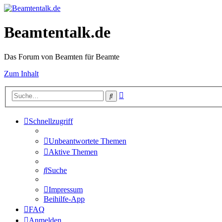
Beamtentalk.de
Das Forum von Beamten für Beamte
Zum Inhalt
Erweiterte
Suche
Suche
Schnellzugriff
Unbeantwortete Themen
Aktive Themen
Suche
Impressum
Beihilfe-App
FAQ
Anmelden