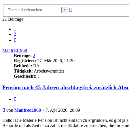
Erweiterte
Suche
Suche
21 Beiträge
1
2
Nächste
Manfred1968
Beiträge:
2
Registriert:
27. Mär 2026, 21:20
Behörde:
BA
Tätigkeit:
Arbeitsvermittler
Geschlecht:
Pension nach 45 Jahren abschlagsfrei, zusätzlich Ab
Zitieren
Beitrag
von
Manfred1968
»
7. Apr 2026, 20:09
Hallo! Die Materie Pension ist nicht einfach zu ergründen, es gibt ja
Behörde mit als Zeit dazu zählt, die 45 Jahre zu erreichen, die für 