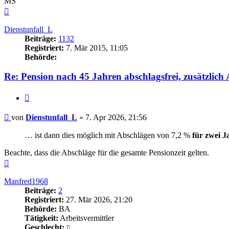
MS
Nach
oben
Dienstunfall_L
Beiträge:
1132
Registriert:
7. Mär 2015, 11:05
Behörde:
Re: Pension nach 45 Jahren abschlagsfrei, zusätzlic
Zitieren
Beitrag
von
Dienstunfall_L
»
7. Apr 2026, 21:56
… ist dann dies möglich mit Abschlägen von 7,2 %
für zwei J
Beachte, dass die Abschläge für die gesamte Pensionzeit gelten.
Nach
oben
Manfred1968
Beiträge:
2
Registriert:
27. Mär 2026, 21:20
Behörde:
BA
Tätigkeit:
Arbeitsvermittler
Geschlecht: