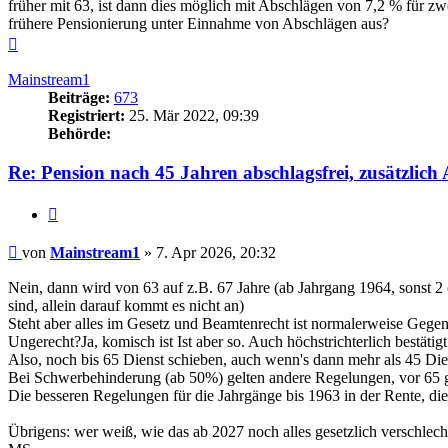
früher mit 63, ist dann dies möglich mit Abschlägen von 7,2 % für zw
frühere Pensionierung unter Einnahme von Abschlägen aus?
Nach
oben
Mainstream1
Beiträge:
673
Registriert:
25. Mär 2022, 09:39
Behörde:
Re: Pension nach 45 Jahren abschlagsfrei, zusätzlic
Zitieren
Beitrag
von
Mainstream1
»
7. Apr 2026, 20:32
Nein, dann wird von 63 auf z.B. 67 Jahre (ab Jahrgang 1964, sonst 2 o
sind, allein darauf kommt es nicht an)
Steht aber alles im Gesetz und Beamtenrecht ist normalerweise Gege
Ungerecht?Ja, komisch ist Ist aber so. Auch höchstrichterlich bestätigt
Also, noch bis 65 Dienst schieben, auch wenn's dann mehr als 45 Die
Bei Schwerbehinderung (ab 50%) gelten andere Regelungen, vor 65 geh
Die besseren Regelungen für die Jahrgänge bis 1963 in der Rente, die
Übrigens: wer weiß, wie das ab 2027 noch alles gesetzlich verschlec