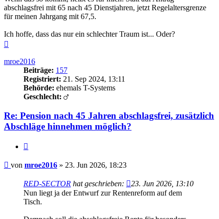
abschlagsfrei mit 65 nach 45 Dienstjahren, jetzt Regelaltersgrenze
für meinen Jahrgang mit 67,5.
Ich hoffe, dass das nur ein schlechter Traum ist... Oder?
Nach
oben
mroe2016
Beiträge:
157
Registriert:
21. Sep 2024, 13:11
Behörde:
ehemals T-Systems
Geschlecht:
Re: Pension nach 45 Jahren abschlagsfrei, zusätzlich
Abschläge hinnehmen möglich?
Zitieren
Beitrag
von
mroe2016
»
23. Jun 2026, 18:23
RED-SECTOR
hat geschrieben:
23. Jun 2026, 13:10
Nun liegt ja der Entwurf zur Rentenreform auf dem
Tisch.