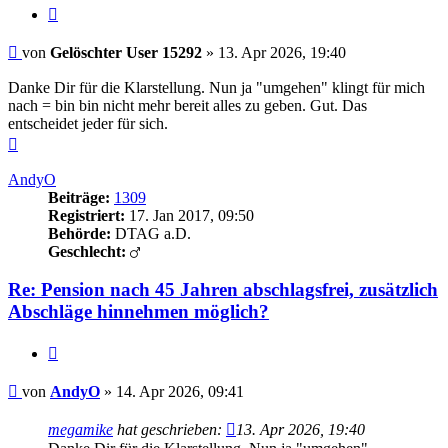
Zitieren
Beitrag
von
Gelöschter User 15292
»
13. Apr 2026, 19:40
Danke Dir für die Klarstellung. Nun ja "umgehen" klingt für mich
nach = bin bin nicht mehr bereit alles zu geben. Gut. Das
entscheidet jeder für sich.
Nach
oben
AndyO
Beiträge:
1309
Registriert:
17. Jan 2017, 09:50
Behörde:
DTAG a.D.
Geschlecht:
Re: Pension nach 45 Jahren abschlagsfrei, zusätzlich
Abschläge hinnehmen möglich?
Zitieren
Beitrag
von
AndyO
»
14. Apr 2026, 09:41
megamike
hat geschrieben:
13. Apr 2026, 19:40