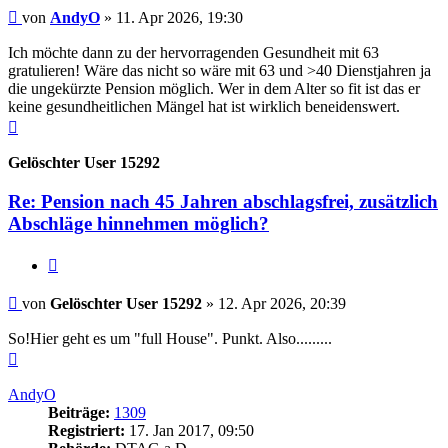
Beitrag
von
AndyO
»
11. Apr 2026, 19:30
Ich möchte dann zu der hervorragenden Gesundheit mit 63
gratulieren! Wäre das nicht so wäre mit 63 und >40 Dienstjahren ja
die ungekürzte Pension möglich. Wer in dem Alter so fit ist das er
keine gesundheitlichen Mängel hat ist wirklich beneidenswert.
Nach
oben
Gelöschter User 15292
Re: Pension nach 45 Jahren abschlagsfrei, zusätzlich
Abschläge hinnehmen möglich?
Zitieren
Beitrag
von
Gelöschter User 15292
»
12. Apr 2026, 20:39
So!Hier geht es um "full House". Punkt. Also.........
Nach
oben
AndyO
Beiträge:
1309
Registriert:
17. Jan 2017, 09:50