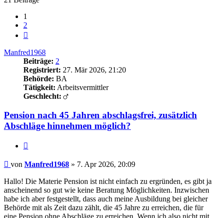
1
2
Nächste
Manfred1968
Beiträge:
2
Registriert:
27. Mär 2026, 21:20
Behörde:
BA
Tätigkeit:
Arbeitsvermittler
Geschlecht:
Pension nach 45 Jahren abschlagsfrei, zusätzlich
Abschläge hinnehmen möglich?
Zitieren
Beitrag
von
Manfred1968
»
7. Apr 2026, 20:09
Hallo! Die Materie Pension ist nicht einfach zu ergründen, es gibt ja
anscheinend so gut wie keine Beratung Möglichkeiten. Inzwischen
habe ich aber festgestellt, dass auch meine Ausbildung bei gleicher
Behörde mit als Zeit dazu zählt, die 45 Jahre zu erreichen, die für
eine Pension ohne Abschläge zu erreichen. Wenn ich also nicht mit