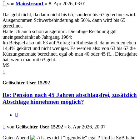
Beitrag
von
Mainstream1
»
8. Apr 2026, 03:01
Das geht nicht, da dann nicht bis 65, sondern bis 67 gerechnet wird.
Ausgenommen Schwerbehinderung ab 50%, dann wird bis 65
gerechnet.
Hatte ich auch schon ausgeführt. Die obige Rechnung gilt
uneingeschränkt ab Jahrgang 1964:
Im Beispiel also mit 63 auf Antrag in Ruhestand, dann werden eben
14,4% gekürzt und nicht weniger. Es werden also von 63 bis 67 die
Kürzungsmonate berechnet, egal ob man 40 oder 45 ff... Dienstjahre
hat, wenn man mit 63 geht.
MS
Nach
oben
Gelöschter User 15292
Re: Pension nach 45 Jahren abschlagsfrei, zusätzlich
Abschläge hinnehmen möglich?
Zitieren
Beitrag
von
Gelöschter User 15292
»
8. Apr 2026, 20:07
Guten Abend
Ist es nicht "irgendwie" egal ? Und ja SgB habe