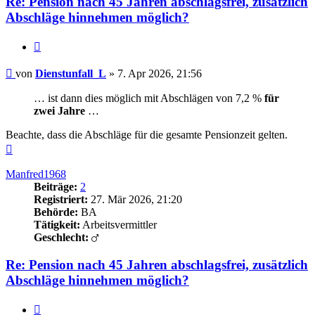
Re: Pension nach 45 Jahren abschlagsfrei, zusätzlich
Abschläge hinnehmen möglich?
Zitieren
Beitrag
von
Dienstunfall_L
»
7. Apr 2026, 21:56
… ist dann dies möglich mit Abschlägen von 7,2 %
für
zwei Jahre
…
Beachte, dass die Abschläge für die gesamte Pensionzeit gelten.
Nach
oben
Manfred1968
Beiträge:
2
Registriert:
27. Mär 2026, 21:20
Behörde:
BA
Tätigkeit:
Arbeitsvermittler
Geschlecht:
Re: Pension nach 45 Jahren abschlagsfrei, zusätzlich
Abschläge hinnehmen möglich?
Zitieren