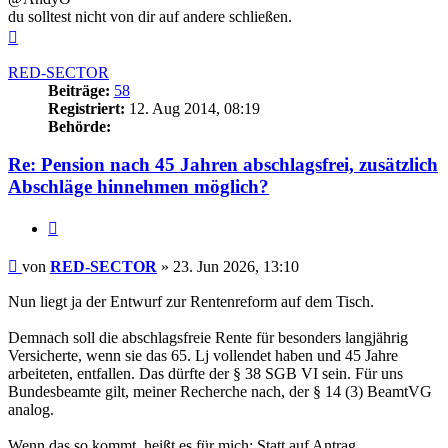
du solltest nicht von dir auf andere schließen.
Nach
oben
RED-SECTOR
Beiträge:
58
Registriert:
12. Aug 2014, 08:19
Behörde:
Re: Pension nach 45 Jahren abschlagsfrei, zusätzlich
Abschläge hinnehmen möglich?
Zitieren
Beitrag
von
RED-SECTOR
»
23. Jun 2026, 13:10
Nun liegt ja der Entwurf zur Rentenreform auf dem Tisch.
Demnach soll die abschlagsfreie Rente für besonders langjährig
Versicherte, wenn sie das 65. Lj vollendet haben und 45 Jahre
arbeiteten, entfallen. Das dürfte der § 38 SGB VI sein. Für uns
Bundesbeamte gilt, meiner Recherche nach, der § 14 (3) BeamtVG
analog.
Wenn das so kommt, heißt es für mich: Statt auf Antrag