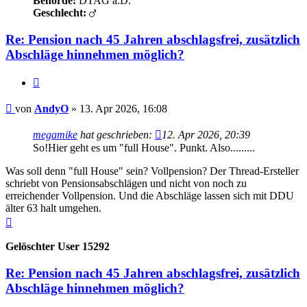
Behörde:
DTAG a.D.
Geschlecht:
Re: Pension nach 45 Jahren abschlagsfrei, zusätzlich
Abschläge hinnehmen möglich?
Zitieren
Beitrag
von
AndyO
»
13. Apr 2026, 16:08
megamike
hat geschrieben:
12. Apr 2026, 20:39
So!Hier geht es um "full House". Punkt. Also.........
Was soll denn "full House" sein? Vollpension? Der Thread-Ersteller
schriebt von Pensionsabschlägen und nicht von noch zu
erreichender Vollpension. Und die Abschläge lassen sich mit DDU
älter 63 halt umgehen.
Nach
oben
Gelöschter User 15292
Re: Pension nach 45 Jahren abschlagsfrei, zusätzlich
Abschläge hinnehmen möglich?