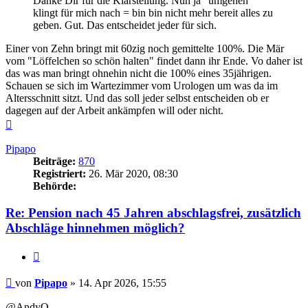
Danke Dir für die Klarstellung. Nun ja "umgehen"
klingt für mich nach = bin bin nicht mehr bereit alles zu
geben. Gut. Das entscheidet jeder für sich.
Einer von Zehn bringt mit 60zig noch gemittelte 100%. Die Mär
vom "Löffelchen so schön halten" findet dann ihr Ende. Vo daher ist
das was man bringt ohnehin nicht die 100% eines 35jährigen.
Schauen se sich im Wartezimmer vom Urologen um was da im
Altersschnitt sitzt. Und das soll jeder selbst entscheiden ob er
dagegen auf der Arbeit ankämpfen will oder nicht.
Nach
oben
Pipapo
Beiträge:
870
Registriert:
26. Mär 2020, 08:30
Behörde:
Re: Pension nach 45 Jahren abschlagsfrei, zusätzlich
Abschläge hinnehmen möglich?
Zitieren
Beitrag
von
Pipapo
»
14. Apr 2026, 15:55
@AndyO