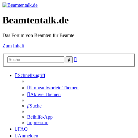
Beamtentalk.de
Das Forum von Beamten für Beamte
Zum Inhalt
Erweiterte
Suche
Suche
Schnellzugriff
Unbeantwortete Themen
Aktive Themen
Suche
Beihilfe-App
Impressum
FAQ
Anmelden