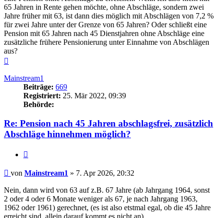
65 Jahren in Rente gehen möchte, ohne Abschläge, sondern zwei
Jahre früher mit 63, ist dann dies möglich mit Abschlägen von 7,2 %
für zwei Jahre unter der Grenze von 65 Jahren? Oder schließt eine
Pension mit 65 Jahren nach 45 Dienstjahren ohne Abschläge eine
zusätzliche frühere Pensionierung unter Einnahme von Abschlägen
aus?
Nach
oben
Mainstream1
Beiträge:
669
Registriert:
25. Mär 2022, 09:39
Behörde:
Re: Pension nach 45 Jahren abschlagsfrei, zusätzlich
Abschläge hinnehmen möglich?
Zitieren
Beitrag
von
Mainstream1
»
7. Apr 2026, 20:32
Nein, dann wird von 63 auf z.B. 67 Jahre (ab Jahrgang 1964, sonst
2 oder 4 oder 6 Monate weniger als 67, je nach Jahrgang 1963,
1962 oder 1961) gerechnet, (es ist also etstmal egal, ob die 45 Jahre
erreicht sind, allein darauf kommt es nicht an)