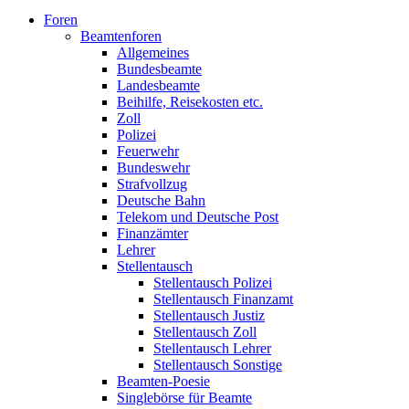
Foren
Beamtenforen
Allgemeines
Bundesbeamte
Landesbeamte
Beihilfe, Reisekosten etc.
Zoll
Polizei
Feuerwehr
Bundeswehr
Strafvollzug
Deutsche Bahn
Telekom und Deutsche Post
Finanzämter
Lehrer
Stellentausch
Stellentausch Polizei
Stellentausch Finanzamt
Stellentausch Justiz
Stellentausch Zoll
Stellentausch Lehrer
Stellentausch Sonstige
Beamten-Poesie
Singlebörse für Beamte