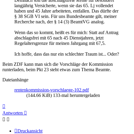
Demnach soll die abschlagsfreie Rente für besonders
langjährig Versicherte, wenn sie das 65. Lj vollendet
haben und 45 Jahre arbeiteten, entfallen. Das dürfte der
§ 38 SGB VI sein. Für uns Bundesbeamte gilt, meiner
Recherche nach, der § 14 (3) BeamtVG analog.
Wenn das so kommt, heißt es für mich: Statt auf Antrag
abschlagsfrei mit 65 nach 45 Dienstjahren, jetzt
Regelaltersgrenze für meinen Jahrgang mit 67,5.
Ich hoffe, dass das nur ein schlechter Traum ist... Oder?
Beim ZDF kann man sich die Vorschläge der Kommission
runterladen, beim Pkt 23 steht etwas zum Thema Beamte.
Dateianhänge
rentenkommission-vorschlaege-102.pdf
(144.66 KiB) 133-mal heruntergeladen
Nach
oben
Antworten
Druckansicht