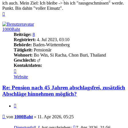
ich auch. Mein Ziel: Ich bleibe -> bis ich "rausgeschmissen" werde.
Punkt. Bis dahin "voller Einsatz".
Nach
oben
1000Baht
Beiträge:
8
Registriert:
4. Jul 2023, 03:10
Behörde:
Baden-Württemberg
Tätigkeit:
Pensionär
Wohnort:
Bo Win, Si Racha, Chon Buri, Thailand
Geschlecht:
Kontaktdaten:
Kontaktdaten
von
Website
1000Baht
Re: Pension nach 45 Jahren abschlagsfrei, zusätzlich
Abschläge hinnehmen möglich?
Zitieren
Beitrag
von
1000Baht
»
11. Apr 2026, 05:25
Dienstunfall_L
hat geschrieben:
7. Apr 2026, 21:56