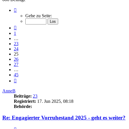
Seite
25
Gehe zu Seite:
von
45
Vorherige
1
…
23
24
25
26
27
…
45
Nächste
AnneB
Beiträge:
23
Registriert:
17. Jun 2025, 08:18
Behörde:
Re: Engagierter Vorruhestand 2025 - geht es weiter?
Zitieren