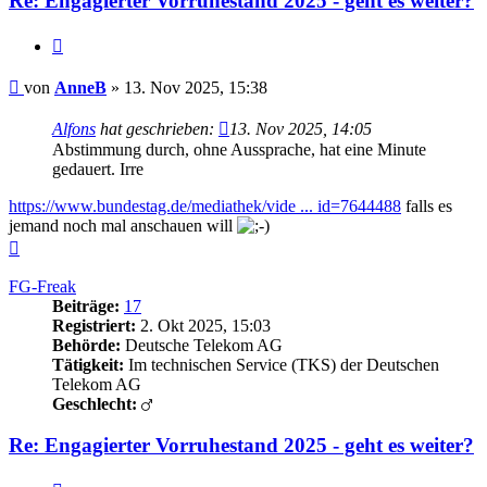
Re: Engagierter Vorruhestand 2025 - geht es weiter?
Zitieren
Beitrag
von
AnneB
»
13. Nov 2025, 15:38
Alfons
hat geschrieben:
13. Nov 2025, 14:05
Abstimmung durch, ohne Aussprache, hat eine Minute
gedauert. Irre
https://www.bundestag.de/mediathek/vide ... id=7644488
falls es
jemand noch mal anschauen will
Nach
oben
FG-Freak
Beiträge:
17
Registriert:
2. Okt 2025, 15:03
Behörde:
Deutsche Telekom AG
Tätigkeit:
Im technischen Service (TKS) der Deutschen
Telekom AG
Geschlecht:
Re: Engagierter Vorruhestand 2025 - geht es weiter?
Zitieren