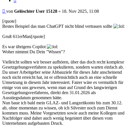
Beitrag
von
Gelöschter User 15128
»
18. Nov 2025, 11:08
[/quote]
Bestes Beispiel das man ChatGPT nicht blind vertrauen sollte
Gruß 611erMan[/quote]
Es war übrigens Copilot
Woher nimmst Du Dein "Wissen"?
Vielleicht sollten wir besser aufhören, über das doch recht komplexe
Gesetzgebungsverfahren zu spekulieren, sondern warten einfach ab.
Da unser Arbeitgeber seine Abbauziele für dieses Jahr anscheinend
noch nicht erreicht hat, ist er offensichtlich auch an eine schnelle
Umsetzung in diesem Jahr interessiert. Fairer wäre es vermutlich für
einige von uns gewesen, wenn man auf Grund des langwierigen
Gesetzgebungsverfahrens, direkt den 31.01.2026 als
Ausstiegsdatum genommen hätte.
Nun baue ich bald mein GLAZ- und Langzeitkonto bis zum 30.12.
ab, ohne momentan zu wissen, ob ich Silvester noch zum Dienst
kommen muss. Meine Vorgesetzten sowie auch meine Kollegen und
Nachfolger sind daher auch wenig begeistert über diesen vom
Unternehmen aufgebauten Druck.