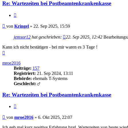
Re: Wartezeiten bei Postbeamtenkrankenkasse
Zitieren
Beitrag
von
Kringel
»
22. Sep 2025, 15:59
jemsor12
hat geschrieben:
22. Sep 2025, 12:42
Bearbeitungsze
Kann ich nicht bestätigen - bei mir waren es 3 Tage !
Nach
oben
mroe2016
Beiträge:
157
Registriert:
21. Sep 2024, 13:11
Behörde:
ehemals T-Systems
Geschlecht:
Re: Wartezeiten bei Postbeamtenkrankenkasse
Zitieren
Beitrag
von
mroe2016
»
6. Okt 2025, 22:07
Ich geb mal kurz positive Erfahrung bzgl. Wartezeiten von heute wied