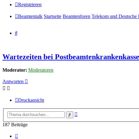
Registrieren
Beamtentalk
Startseite
Beamtenforen
Telekom und Deutsche 
Suche
Wartezeiten bei Postbeamtenkrankenkass
Moderator:
Moderatoren
Antworten
Druckansicht
Erweiterte
Suche
Suche
187 Beiträge
Seite