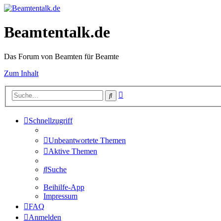
Beamtentalk.de
Das Forum von Beamten für Beamte
Zum Inhalt
Erweiterte
Suche
Suche
Schnellzugriff
Unbeantwortete Themen
Aktive Themen
Suche
Beihilfe-App
Impressum
FAQ
Anmelden