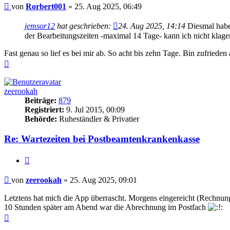
Beitrag
von
Rorbert001
»
25. Aug 2025, 06:49
jemsor12
hat geschrieben:
24. Aug 2025, 14:14
Diesmal habe 
der Bearbeitungszeiten -maximal 14 Tage- kann ich nicht klage
Fast genau so lief es bei mir ab. So acht bis zehn Tage. Bin zufried
Nach
oben
zeerookah
Beiträge:
879
Registriert:
9. Jul 2015, 00:09
Behörde:
Ruheständler & Privatier
Re: Wartezeiten bei Postbeamtenkrankenkasse
Zitieren
Beitrag
von
zeerookah
»
25. Aug 2025, 09:01
Letztens hat mich die App überrascht. Morgens eingereicht (Rechnu
10 Stunden später am Abend war die Abrechnung im Postfach
Nach
oben