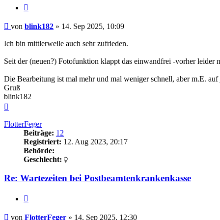
Zitieren
Beitrag
von
blink182
»
14. Sep 2025, 10:09
Ich bin mittlerweile auch sehr zufrieden.
Seit der (neuen?) Fotofunktion klappt das einwandfrei -vorher leider 
Die Bearbeitung ist mal mehr und mal weniger schnell, aber m.E. auf j
Gruß
blink182
Nach
oben
FlotterFeger
Beiträge:
12
Registriert:
12. Aug 2023, 20:17
Behörde:
Geschlecht:
Re: Wartezeiten bei Postbeamtenkrankenkasse
Zitieren
Beitrag
von
FlotterFeger
»
14. Sep 2025, 12:30