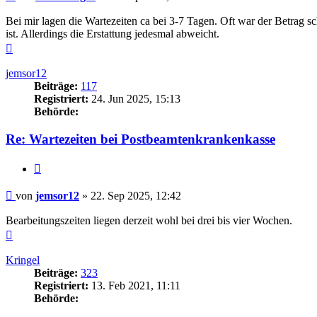
Bei mir lagen die Wartezeiten ca bei 3-7 Tagen. Oft war der Betrag s
ist. Allerdings die Erstattung jedesmal abweicht.
Nach
oben
jemsor12
Beiträge:
117
Registriert:
24. Jun 2025, 15:13
Behörde:
Re: Wartezeiten bei Postbeamtenkrankenkasse
Zitieren
Beitrag
von
jemsor12
»
22. Sep 2025, 12:42
Bearbeitungszeiten liegen derzeit wohl bei drei bis vier Wochen.
Nach
oben
Kringel
Beiträge:
323
Registriert:
13. Feb 2021, 11:11
Behörde: