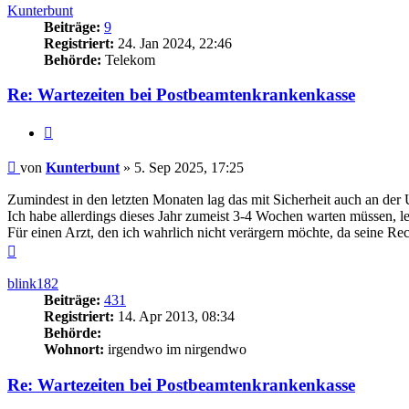
Kunterbunt
Beiträge:
9
Registriert:
24. Jan 2024, 22:46
Behörde:
Telekom
Re: Wartezeiten bei Postbeamtenkrankenkasse
Zitieren
Beitrag
von
Kunterbunt
»
5. Sep 2025, 17:25
Zumindest in den letzten Monaten lag das mit Sicherheit auch an der 
Ich habe allerdings dieses Jahr zumeist 3-4 Wochen warten müssen, l
Für einen Arzt, den ich wahrlich nicht verärgern möchte, da seine Re
Nach
oben
blink182
Beiträge:
431
Registriert:
14. Apr 2013, 08:34
Behörde:
Wohnort:
irgendwo im nirgendwo
Re: Wartezeiten bei Postbeamtenkrankenkasse