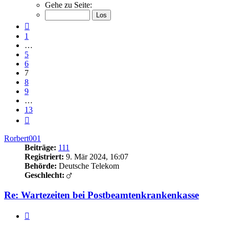
7
Gehe zu Seite:
von
13
Vorherige
1
…
5
6
7
8
9
…
13
Nächste
Rorbert001
Beiträge:
111
Registriert:
9. Mär 2024, 16:07
Behörde:
Deutsche Telekom
Geschlecht:
Re: Wartezeiten bei Postbeamtenkrankenkasse
Zitieren