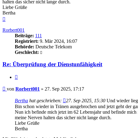
halten das sicher nicht lange durch.
Liebe Grüße
Bertha
Nach
oben
Rorbert001
Beiträge:
111
Registriert:
9. Mär 2024, 16:07
Behörde:
Deutsche Telekom
Geschlecht:
Re: Überprüfung der Dienstunfähigkeit
Zitieren
Beitrag
von
Rorbert001
»
27. Sep 2025, 17:17
Bertha
hat geschrieben:
27. Sep 2025, 15:30
Und wieder liegt
Bin schon wieder in Tränen ausgebrochen und jetzt geht der ga
Nun ich befinde mich jetzt im 62 Lebensjahr und befinde mich s
meine Nerven halten das sicher nicht lange durch.
Liebe Grüße
Bertha