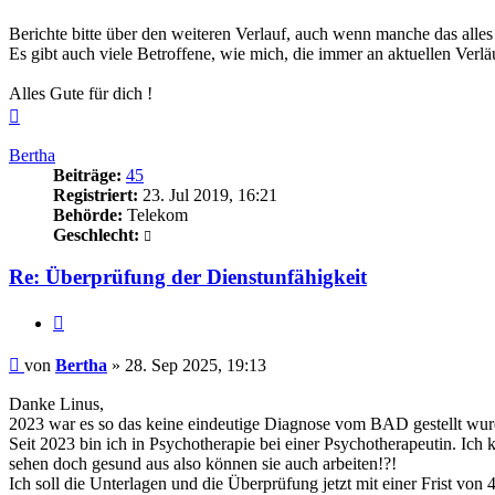
Berichte bitte über den weiteren Verlauf, auch wenn manche das alle
Es gibt auch viele Betroffene, wie mich, die immer an aktuellen Verläuf
Alles Gute für dich !
Nach
oben
Bertha
Beiträge:
45
Registriert:
23. Jul 2019, 16:21
Behörde:
Telekom
Geschlecht:
Re: Überprüfung der Dienstunfähigkeit
Zitieren
Beitrag
von
Bertha
»
28. Sep 2025, 19:13
Danke Linus,
2023 war es so das keine eindeutige Diagnose vom BAD gestellt wur
Seit 2023 bin ich in Psychotherapie bei einer Psychotherapeutin. Ich
sehen doch gesund aus also können sie auch arbeiten!?!
Ich soll die Unterlagen und die Überprüfung jetzt mit einer Frist