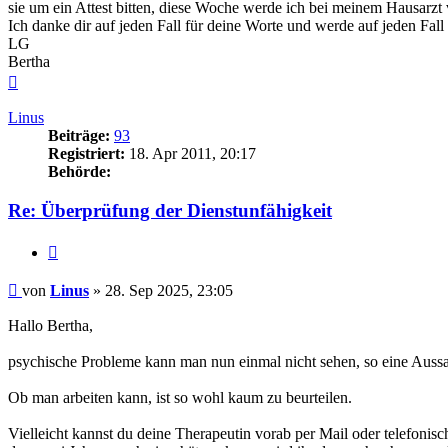
sie um ein Attest bitten, diese Woche werde ich bei meinem Hausarzt v
Ich danke dir auf jeden Fall für deine Worte und werde auf jeden Fal
LG
Bertha
Nach
oben
Linus
Beiträge:
93
Registriert:
18. Apr 2011, 20:17
Behörde:
Re: Überprüfung der Dienstunfähigkeit
Zitieren
Beitrag
von
Linus
»
28. Sep 2025, 23:05
Hallo Bertha,
psychische Probleme kann man nun einmal nicht sehen, so eine Aussa
Ob man arbeiten kann, ist so wohl kaum zu beurteilen.
Vielleicht kannst du deine Therapeutin vorab per Mail oder telefonis