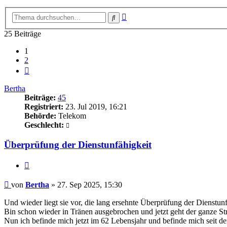
Erweiterte
Suche
Suche
25 Beiträge
1
2
Nächste
Bertha
Beiträge:
45
Registriert:
23. Jul 2019, 16:21
Behörde:
Telekom
Geschlecht:
Überprüfung der Dienstunfähigkeit
Zitieren
Beitrag
von
Bertha
»
27. Sep 2025, 15:30
Und wieder liegt sie vor, die lang ersehnte Überprüfung der Dienstunfä
Bin schon wieder in Tränen ausgebrochen und jetzt geht der ganze St
Nun ich befinde mich jetzt im 62 Lebensjahr und befinde mich seit d