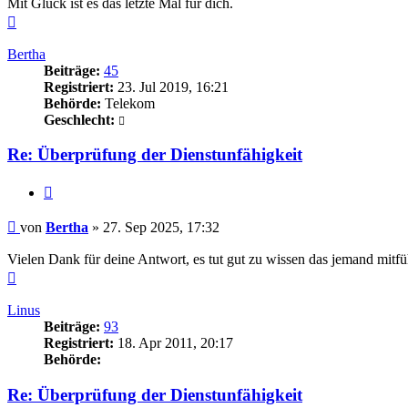
Mit Glück ist es das letzte Mal für dich.
Nach
oben
Bertha
Beiträge:
45
Registriert:
23. Jul 2019, 16:21
Behörde:
Telekom
Geschlecht:
Re: Überprüfung der Dienstunfähigkeit
Zitieren
Beitrag
von
Bertha
»
27. Sep 2025, 17:32
Vielen Dank für deine Antwort, es tut gut zu wissen das jemand mitf
Nach
oben
Linus
Beiträge:
93
Registriert:
18. Apr 2011, 20:17
Behörde:
Re: Überprüfung der Dienstunfähigkeit