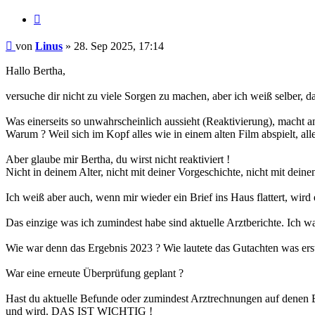
Zitieren
Beitrag
von
Linus
»
28. Sep 2025, 17:14
Hallo Bertha,
versuche dir nicht zu viele Sorgen zu machen, aber ich weiß selber, d
Was einerseits so unwahrscheinlich aussieht (Reaktivierung), macht a
Warum ? Weil sich im Kopf alles wie in einem alten Film abspielt, a
Aber glaube mir Bertha, du wirst nicht reaktiviert !
Nicht in deinem Alter, nicht mit deiner Vorgeschichte, nicht mit de
Ich weiß aber auch, wenn mir wieder ein Brief ins Haus flattert, wird 
Das einzige was ich zumindest habe sind aktuelle Arztberichte. Ich 
Wie war denn das Ergebnis 2023 ? Wie lautete das Gutachten was erst
War eine erneute Überprüfung geplant ?
Hast du aktuelle Befunde oder zumindest Arztrechnungen auf denen Beh
und wird. DAS IST WICHTIG !