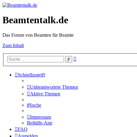
Beamtentalk.de
Das Forum von Beamten für Beamte
Zum Inhalt
Erweiterte
Suche
Suche
Schnellzugriff
Unbeantwortete Themen
Aktive Themen
Suche
Impressum
Beihilfe-App
FAQ
Anmelden