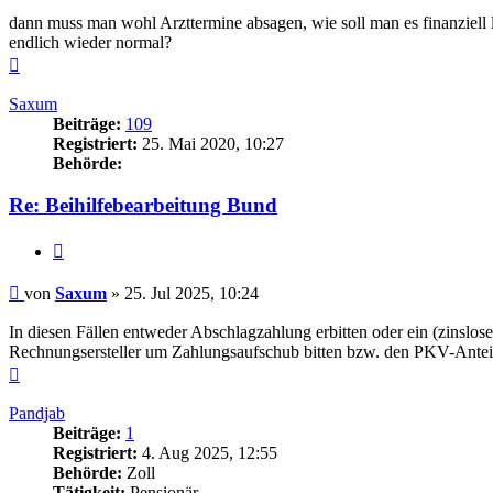
dann muss man wohl Arzttermine absagen, wie soll man es finanziell 
endlich wieder normal?
Nach
oben
Saxum
Beiträge:
109
Registriert:
25. Mai 2020, 10:27
Behörde:
Re: Beihilfebearbeitung Bund
Zitieren
Beitrag
von
Saxum
»
25. Jul 2025, 10:24
In diesen Fällen entweder Abschlagzahlung erbitten oder ein (zinslo
Rechnungsersteller um Zahlungsaufschub bitten bzw. den PKV-Anteil
Nach
oben
Pandjab
Beiträge:
1
Registriert:
4. Aug 2025, 12:55
Behörde:
Zoll
Tätigkeit:
Pensionär