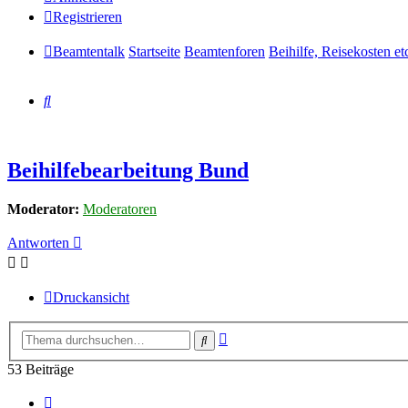
Registrieren
Beamtentalk
Startseite
Beamtenforen
Beihilfe, Reisekosten et
Suche
Beihilfebearbeitung Bund
Moderator:
Moderatoren
Antworten
Druckansicht
Erweiterte
Suche
Suche
53 Beiträge
Vorherige