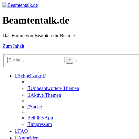
Beamtentalk.de
Das Forum von Beamten für Beamte
Zum Inhalt
Erweiterte
Suche
Suche
Schnellzugriff
Unbeantwortete Themen
Aktive Themen
Suche
Beihilfe-App
Impressum
FAQ
Anmelden