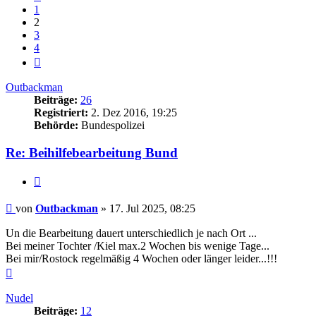
1
2
3
4
Nächste
Outbackman
Beiträge:
26
Registriert:
2. Dez 2016, 19:25
Behörde:
Bundespolizei
Re: Beihilfebearbeitung Bund
Zitieren
Beitrag
von
Outbackman
»
17. Jul 2025, 08:25
Un die Bearbeitung dauert unterschiedlich je nach Ort ...
Bei meiner Tochter /Kiel max.2 Wochen bis wenige Tage...
Bei mir/Rostock regelmäßig 4 Wochen oder länger leider...!!!
Nach
oben
Nudel
Beiträge:
12