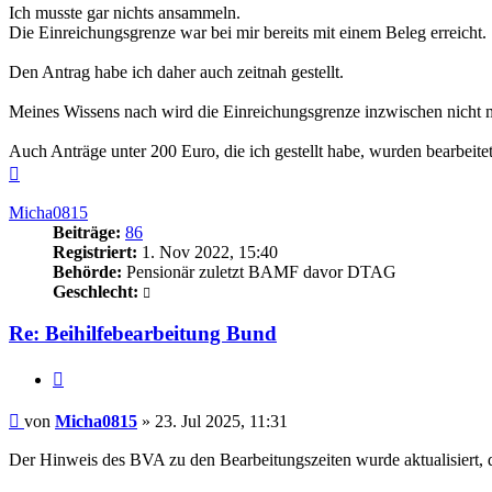
Ich musste gar nichts ansammeln.
Die Einreichungsgrenze war bei mir bereits mit einem Beleg erreicht.
Den Antrag habe ich daher auch zeitnah gestellt.
Meines Wissens nach wird die Einreichungsgrenze inzwischen nicht m
Auch Anträge unter 200 Euro, die ich gestellt habe, wurden bearbeitet
Nach
oben
Micha0815
Beiträge:
86
Registriert:
1. Nov 2022, 15:40
Behörde:
Pensionär zuletzt BAMF davor DTAG
Geschlecht:
Re: Beihilfebearbeitung Bund
Zitieren
Beitrag
von
Micha0815
»
23. Jul 2025, 11:31
Der Hinweis des BVA zu den Bearbeitungszeiten wurde aktualisiert, 