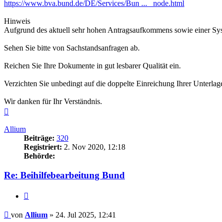
https://www.bva.bund.de/DE/Services/Bun ... _node.html
Hinweis
Aufgrund des aktuell sehr hohen Antragsaufkommens sowie einer Sys
Sehen Sie bitte von Sachstandsanfragen ab.
Reichen Sie Ihre Dokumente in gut lesbarer Qualität ein.
Verzichten Sie unbedingt auf die doppelte Einreichung Ihrer Unterla
Wir danken für Ihr Verständnis.
Nach
oben
Allium
Beiträge:
320
Registriert:
2. Nov 2020, 12:18
Behörde:
Re: Beihilfebearbeitung Bund
Zitieren
Beitrag
von
Allium
»
24. Jul 2025, 12:41