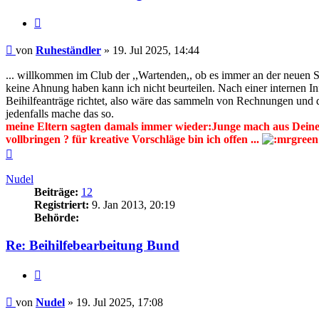
Zitieren
Beitrag
von
Ruheständler
»
19. Jul 2025, 14:44
... willkommen im Club der ,,Wartenden,, ob es immer an der neuen S
keine Ahnung haben kann ich nicht beurteilen. Nach einer internen Inf
Beihilfeanträge richtet, also wäre das sammeln von Rechnungen und d
jedenfalls mache das so.
meine Eltern sagten damals immer wieder:Junge mach aus Deinem
vollbringen ? für kreative Vorschläge bin ich offen ...
Nach
oben
Nudel
Beiträge:
12
Registriert:
9. Jan 2013, 20:19
Behörde:
Re: Beihilfebearbeitung Bund
Zitieren
Beitrag
von
Nudel
»
19. Jul 2025, 17:08