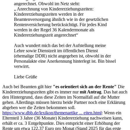
angerechnet. Obwohl im Netz steht:
„ Anrechnung von Kindererziehungszeiten:
Kindererziehungszeiten werden in der
Beamtenversorgung ähnlich wie in der gesetzlichen
Rentenversicherung berücksichtigt. Für jedes Kind
werden in der Regel 36 Kalendermonate als
Kindererziehungszeit angerechnet“
Auch wundert mich das bei der Aufstellung meine
Lehre sowie Dienstzeit im öffentlichen Dienst
(ehemalige DDR) nicht angegeben ist, obwohl in der
Personalakte eine Anerkennung hinterlegt ist. Bin bissel
verwirrt.
Liebe Grüße
Auch bei Beamten gilt hier
"es orientiert sich an der Rente"
Die
Kindererziehungszeiten gibt es immer nur
mit Antrag
. Das hat auch
den Hintergrund, dass diese Zeiten im Normalfall auf die Mutter
gehen. Allerdings müssen hierzu beide Partner noch eine Erklärung
abgeben wer die Zeiten bekommen soll.
https://www.dbb.de/lexikon/themenartike ... eiten.html
: Wenn ein
Elternteil 3 Jahre (36 Monate) Kindererziehung nachweisen kann,
erhält er ca. 3 Entgeltpunkte. Dies entspricht einer Erhöhung der
Rente um etwa 122,37 Euro pro Monat (Stand 2025 für das erste