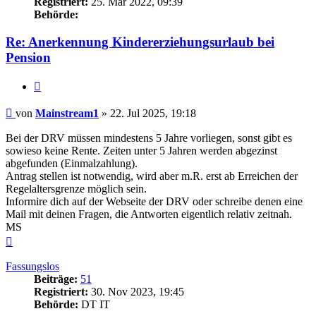
Registriert:
25. Mär 2022, 09:39
Behörde:
Re: Anerkennung Kindererziehungsurlaub bei
Pension
Zitieren
Beitrag
von
Mainstream1
»
22. Jul 2025, 19:18
Bei der DRV müssen mindestens 5 Jahre vorliegen, sonst gibt es
sowieso keine Rente. Zeiten unter 5 Jahren werden abgezinst
abgefunden (Einmalzahlung).
Antrag stellen ist notwendig, wird aber m.R. erst ab Erreichen der
Regelaltersgrenze möglich sein.
Informire dich auf der Webseite der DRV oder schreibe denen eine
Mail mit deinen Fragen, die Antworten eigentlich relativ zeitnah.
MS
Nach
oben
Fassungslos
Beiträge:
51
Registriert:
30. Nov 2023, 19:45
Behörde:
DT IT