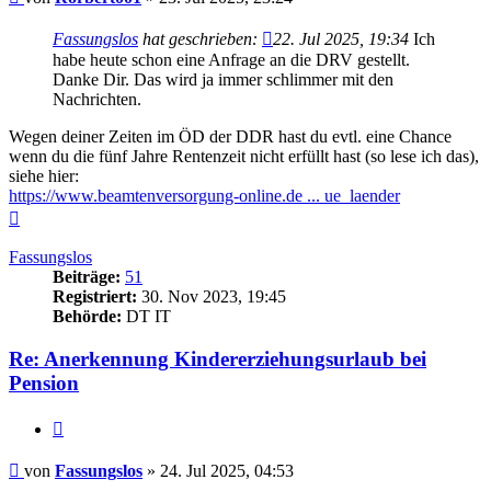
Fassungslos
hat geschrieben:
22. Jul 2025, 19:34
Ich
habe heute schon eine Anfrage an die DRV gestellt.
Danke Dir. Das wird ja immer schlimmer mit den
Nachrichten.
Wegen deiner Zeiten im ÖD der DDR hast du evtl. eine Chance
wenn du die fünf Jahre Rentenzeit nicht erfüllt hast (so lese ich das),
siehe hier:
https://www.beamtenversorgung-online.de ... ue_laender
Nach
oben
Fassungslos
Beiträge:
51
Registriert:
30. Nov 2023, 19:45
Behörde:
DT IT
Re: Anerkennung Kindererziehungsurlaub bei
Pension
Zitieren
Beitrag
von
Fassungslos
»
24. Jul 2025, 04:53