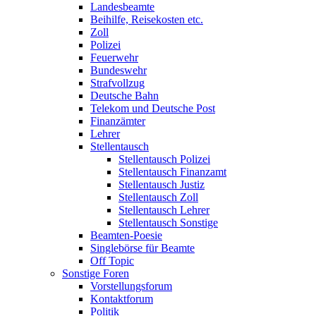
Landesbeamte
Beihilfe, Reisekosten etc.
Zoll
Polizei
Feuerwehr
Bundeswehr
Strafvollzug
Deutsche Bahn
Telekom und Deutsche Post
Finanzämter
Lehrer
Stellentausch
Stellentausch Polizei
Stellentausch Finanzamt
Stellentausch Justiz
Stellentausch Zoll
Stellentausch Lehrer
Stellentausch Sonstige
Beamten-Poesie
Singlebörse für Beamte
Off Topic
Sonstige Foren
Vorstellungsforum
Kontaktforum
Politik