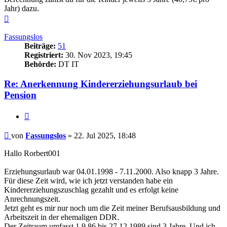
Jahr) dazu.
Nach
oben
Fassungslos
Beiträge:
51
Registriert:
30. Nov 2023, 19:45
Behörde:
DT IT
Re: Anerkennung Kindererziehungsurlaub bei
Pension
Zitieren
Beitrag
von
Fassungslos
»
22. Jul 2025, 18:48
Hallo Rorbert001
Erziehungsurlaub war 04.01.1998 - 7.11.2000. Also knapp 3 Jahre.
Für diese Zeit wird, wie ich jetzt verstanden habe ein
Kindererziehungszuschlag gezahlt und es erfolgt keine
Anrechnungszeit.
Jetzt geht es mir nur noch um die Zeit meiner Berufsausbildung und
Arbeitszeit in der ehemaligen DDR.
Der Zeitraum umfasst 1.9.86 bis 27.12.1989 sind 3 Jahre. Und ich