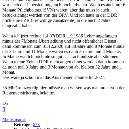
war nach der Übersiedlung auch noch arbeiten. Wenn es auch nur 6
Monate Pflichtbeitrag (SVN) waren, aber das muss ja auch
berücksichtigt werden von der DRV. Und ich hatte in der DDR
noch eine FZR (Freiwillige Zusatzrente) in die auch 2 Jahre
eingezahlt habe.
Wenn ich jetzt rechne 1.4.87(DDR 1.9.1986 Lehre angefangen
minus der 7Monate Übersiedlung und nicht öffentlicher Dienst)
dann komme ich zum 31.12.2026 auf 38Jahre und 8 Monate minus
der 2 Jahre und 11 Monate wären es dann 35Jahre und 4 Monate.
In Mathe war ich noch nie so gut …. Lach müsste aber stimmen.
Wenn meine Zeiten DDR nicht angerechnet werden dann kommen
da noch mal 3 Jahre und 3 Monate von ab, bleiben 32 Jahre und 1
Monat.
Das wäre ja schon mal das Aus meiner Träume für 2027.
35 Mh Grenzwertig hier müsste man wissen was man noch von der
Rentenversicherung bekäme.
LG
Nach
oben
Mainstream1
Beiträge:
673