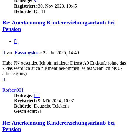
Beiträge:
51
Registriert:
30. Nov 2023, 19:45
Behörde:
DT IT
Re: Anerkennung Kindererziehungsurlaub bei
Pension
Zitieren
Beitrag
von
Fassungslos
»
22. Jul 2025, 14:49
Habe PN gesendet. Ich bin mittlerer Dienst A9 Endstufe (ohne das
Z das werd ich auch nie mehr bekommen, selbst wenn ich bis 67
arbeite grins)
Nach
oben
Rorbert001
Beiträge:
111
Registriert:
9. Mär 2024, 16:07
Behörde:
Deutsche Telekom
Geschlecht:
Re: Anerkennung Kindererziehungsurlaub bei
Pension