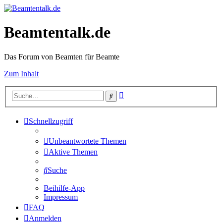
Beamtentalk.de
Das Forum von Beamten für Beamte
Zum Inhalt
Erweiterte
Suche
Suche
Schnellzugriff
Unbeantwortete Themen
Aktive Themen
Suche
Beihilfe-App
Impressum
FAQ
Anmelden