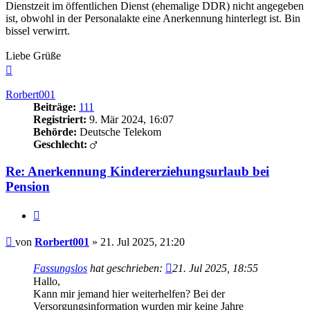
Dienstzeit im öffentlichen Dienst (ehemalige DDR) nicht angegeben
ist, obwohl in der Personalakte eine Anerkennung hinterlegt ist. Bin
bissel verwirrt.
Liebe Grüße
Nach
oben
Rorbert001
Beiträge:
111
Registriert:
9. Mär 2024, 16:07
Behörde:
Deutsche Telekom
Geschlecht:
Re: Anerkennung Kindererziehungsurlaub bei
Pension
Zitieren
Beitrag
von
Rorbert001
»
21. Jul 2025, 21:20
Fassungslos
hat geschrieben:
21. Jul 2025, 18:55
Hallo,
Kann mir jemand hier weiterhelfen? Bei der
Versorgungsinformation wurden mir keine Jahre