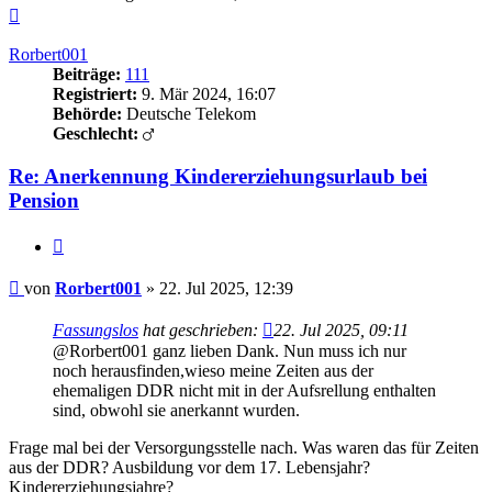
Nach
oben
Rorbert001
Beiträge:
111
Registriert:
9. Mär 2024, 16:07
Behörde:
Deutsche Telekom
Geschlecht:
Re: Anerkennung Kindererziehungsurlaub bei
Pension
Zitieren
Beitrag
von
Rorbert001
»
22. Jul 2025, 12:39
Fassungslos
hat geschrieben:
22. Jul 2025, 09:11
@Rorbert001 ganz lieben Dank. Nun muss ich nur
noch herausfinden,wieso meine Zeiten aus der
ehemaligen DDR nicht mit in der Aufsrellung enthalten
sind, obwohl sie anerkannt wurden.
Frage mal bei der Versorgungsstelle nach. Was waren das für Zeiten
aus der DDR? Ausbildung vor dem 17. Lebensjahr?
Kindererziehungsjahre?