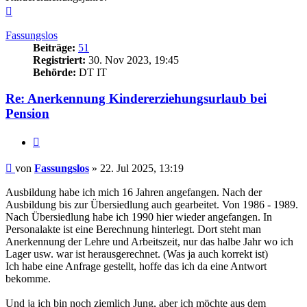
Nach
oben
Fassungslos
Beiträge:
51
Registriert:
30. Nov 2023, 19:45
Behörde:
DT IT
Re: Anerkennung Kindererziehungsurlaub bei
Pension
Zitieren
Beitrag
von
Fassungslos
»
22. Jul 2025, 13:19
Ausbildung habe ich mich 16 Jahren angefangen. Nach der
Ausbildung bis zur Übersiedlung auch gearbeitet. Von 1986 - 1989.
Nach Übersiedlung habe ich 1990 hier wieder angefangen. In
Personalakte ist eine Berechnung hinterlegt. Dort steht man
Anerkennung der Lehre und Arbeitszeit, nur das halbe Jahr wo ich
Lager usw. war ist herausgerechnet. (Was ja auch korrekt ist)
Ich habe eine Anfrage gestellt, hoffe das ich da eine Antwort
bekomme.
Und ja ich bin noch ziemlich Jung, aber ich möchte aus dem