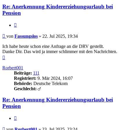
Re: Anerkennung Kindererziehungsurlaub bei
Pension
Zitieren
Beitrag
von
Fassungslos
»
22. Jul 2025, 19:34
Ich habe heute schon eine Anfrage an die DRV gestellt.
Danke Dir. Das wird ja immer schlimmer mit den Nachrichten.
Nach
oben
Rorbert001
Beiträge:
111
Registriert:
9. Mär 2024, 16:07
Behörde:
Deutsche Telekom
Geschlecht:
Re: Anerkennung Kindererziehungsurlaub bei
Pension
Zitieren
Beitrag
von
Rorbert001
»
23. Jul 2025, 23:24