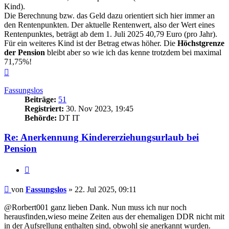
Kind).
Die Berechnung bzw. das Geld dazu orientiert sich hier immer an
den Rentenpunkten. Der aktuelle Rentenwert, also der Wert eines
Rentenpunktes, beträgt ab dem 1. Juli 2025 40,79 Euro (pro Jahr).
Für ein weiteres Kind ist der Betrag etwas höher. Die
Höchstgrenze
der Pension
bleibt aber so wie ich das kenne trotzdem bei maximal
71,75%!
Nach
oben
Fassungslos
Beiträge:
51
Registriert:
30. Nov 2023, 19:45
Behörde:
DT IT
Re: Anerkennung Kindererziehungsurlaub bei
Pension
Zitieren
Beitrag
von
Fassungslos
»
22. Jul 2025, 09:11
@Rorbert001 ganz lieben Dank. Nun muss ich nur noch
herausfinden,wieso meine Zeiten aus der ehemaligen DDR nicht mit
in der Aufsrellung enthalten sind, obwohl sie anerkannt wurden.