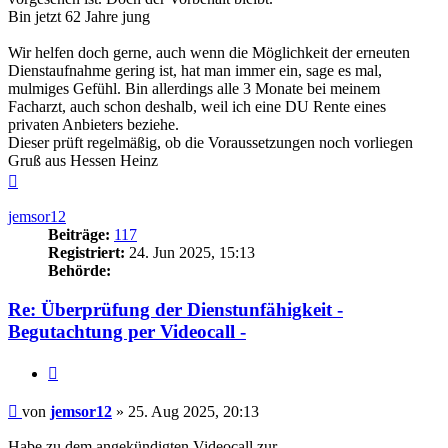
Bin jetzt 62 Jahre jung
Wir helfen doch gerne, auch wenn die Möglichkeit der erneuten
Dienstaufnahme gering ist, hat man immer ein, sage es mal,
mulmiges Gefühl. Bin allerdings alle 3 Monate bei meinem
Facharzt, auch schon deshalb, weil ich eine DU Rente eines
privaten Anbieters beziehe.
Dieser prüft regelmäßig, ob die Voraussetzungen noch vorliegen
Gruß aus Hessen Heinz
Nach
oben
jemsor12
Beiträge:
117
Registriert:
24. Jun 2025, 15:13
Behörde:
Re: Überprüfung der Dienstunfähigkeit -
Begutachtung per Videocall -
Zitieren
Beitrag
von
jemsor12
»
25. Aug 2025, 20:13
Habe zu dem angekündigten Videocall zur