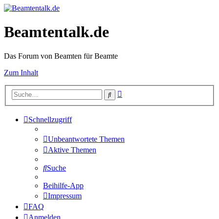
Beamtentalk.de
Das Forum von Beamten für Beamte
Zum Inhalt
Erweiterte
Suche
Suche
Schnellzugriff
Unbeantwortete Themen
Aktive Themen
Suche
Beihilfe-App
Impressum
FAQ
Anmelden