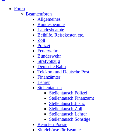
Foren
Beamtenforen
Allgemeines
Bundesbeamte
Landesbeamte
Beihilfe, Reisekosten etc.
Zoll
Polizei
Feuerwehr
Bundeswehr
Strafvollzug
Deutsche Bahn
Telekom und Deutsche Post
Finanzämter
Lehrer
Stellentausch
Stellentausch Polizei
Stellentausch Finanzamt
Stellentausch Justiz
Stellentausch Zoll
Stellentausch Lehrer
Stellentausch Sonstige
Beamten-Poesie
Singlebörse für Beamte