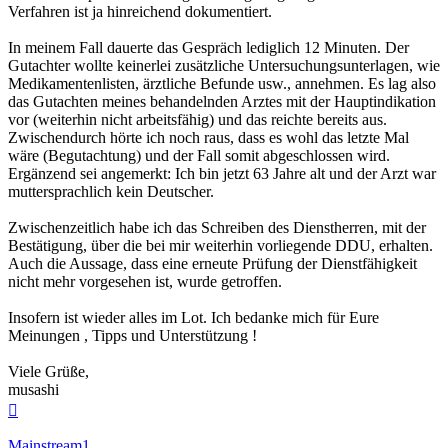
Verfahren ist ja hinreichend dokumentiert.
In meinem Fall dauerte das Gespräch lediglich 12 Minuten. Der
Gutachter wollte keinerlei zusätzliche Untersuchungsunterlagen, wie
Medikamentenlisten, ärztliche Befunde usw., annehmen. Es lag also
das Gutachten meines behandelnden Arztes mit der Hauptindikation
vor (weiterhin nicht arbeitsfähig) und das reichte bereits aus.
Zwischendurch hörte ich noch raus, dass es wohl das letzte Mal
wäre (Begutachtung) und der Fall somit abgeschlossen wird.
Ergänzend sei angemerkt: Ich bin jetzt 63 Jahre alt und der Arzt war
muttersprachlich kein Deutscher.
Zwischenzeitlich habe ich das Schreiben des Dienstherren, mit der
Bestätigung, über die bei mir weiterhin vorliegende DDU, erhalten.
Auch die Aussage, dass eine erneute Prüfung der Dienstfähigkeit
nicht mehr vorgesehen ist, wurde getroffen.
Insofern ist wieder alles im Lot. Ich bedanke mich für Eure
Meinungen , Tipps und Unterstützung !
Viele Grüße,
musashi
Nach
oben
Mainstream1