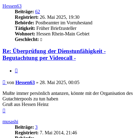
Hessen63
Beiträge:
62
Registriert:
26. Mai 2025, 19:30
Behörde:
Postbeamter im Vorruhestand
Tätigkeit:
Früher Briefzusteller
Wohnort:
Hessen Rhein-Main Gebiet
Geschlecht:
Re: Überprüfung der Dienstunfähigkeit -
Begutachtung per Videocall -
Zitieren
Beitrag
von
Hessen63
»
28. Mai 2025, 00:05
Mußte immer persönlich antanzen, könnte mit der Organisation des
Gutachterpools zu tun haben
Gruß aus Hessen Heinz
Nach
oben
musashi
Beiträge:
3
Registriert:
7. Mai 2014, 21:46