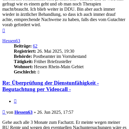
gefragt wie es einem geht und ob man noch Therapien
macht/braucht. Ich blieb weiter in DDU. Bin aber auch immer
wieder in ärztlicher Behandlung, so dass ich auch immer drauf
achte, entsprechende Nachweise zu haben, falls dies vom Gutachter
vorab gefordert wird.
Nach
oben
Hessen63
Beiträge:
62
Registriert:
26. Mai 2025, 19:30
Behörde:
Postbeamter im Vorruhestand
Tätigkeit:
Früher Briefzusteller
Wohnort:
Hessen Rhein-Main Gebiet
Geschlecht:
Re: Überprüfung der Dienstunfähigkeit -
Begutachtung per Videocall -
Zitieren
Beitrag
von
Hessen63
»
26. Jun 2025, 17:57
Gehe auch alle 3 Monate zum Facharzt. Er meinte wegen meiner
BU Rente und wegen den eventuellen Nachuntersuchungen wäre es