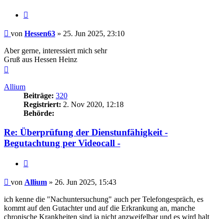
Zitieren
Beitrag
von
Hessen63
»
25. Jun 2025, 23:10
Aber gerne, interessiert mich sehr
Gruß aus Hessen Heinz
Nach
oben
Allium
Beiträge:
320
Registriert:
2. Nov 2020, 12:18
Behörde:
Re: Überprüfung der Dienstunfähigkeit -
Begutachtung per Videocall -
Zitieren
Beitrag
von
Allium
»
26. Jun 2025, 15:43
ich kenne die "Nachuntersuchung" auch per Telefongespräch, es
kommt auf den Gutachter und auf die Erkrankung an, manche
chronische Krankheiten sind ja nicht anzweifelbar und es wird halt