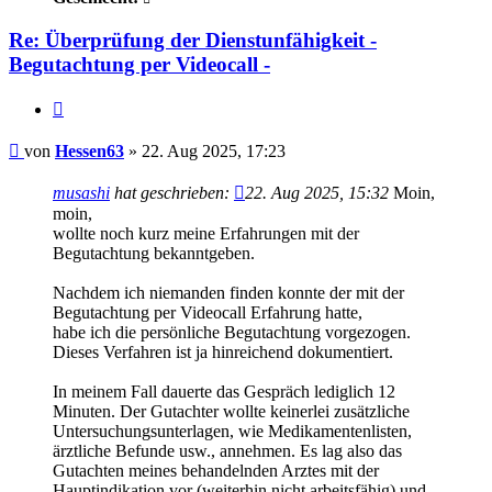
Re: Überprüfung der Dienstunfähigkeit -
Begutachtung per Videocall -
Zitieren
Beitrag
von
Hessen63
»
22. Aug 2025, 17:23
musashi
hat geschrieben:
22. Aug 2025, 15:32
Moin,
moin,
wollte noch kurz meine Erfahrungen mit der
Begutachtung bekanntgeben.
Nachdem ich niemanden finden konnte der mit der
Begutachtung per Videocall Erfahrung hatte,
habe ich die persönliche Begutachtung vorgezogen.
Dieses Verfahren ist ja hinreichend dokumentiert.
In meinem Fall dauerte das Gespräch lediglich 12
Minuten. Der Gutachter wollte keinerlei zusätzliche
Untersuchungsunterlagen, wie Medikamentenlisten,
ärztliche Befunde usw., annehmen. Es lag also das
Gutachten meines behandelnden Arztes mit der
Hauptindikation vor (weiterhin nicht arbeitsfähig) und