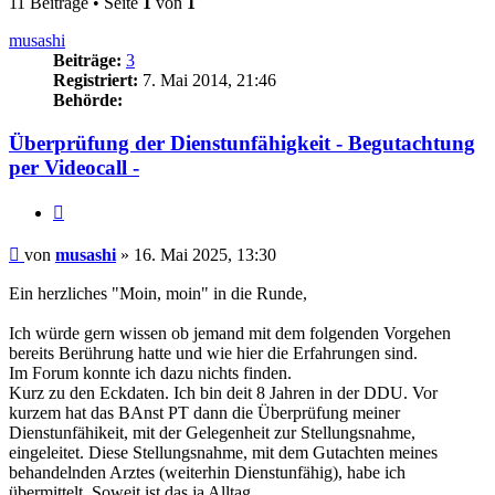
11 Beiträge • Seite
1
von
1
musashi
Beiträge:
3
Registriert:
7. Mai 2014, 21:46
Behörde:
Überprüfung der Dienstunfähigkeit - Begutachtung
per Videocall -
Zitieren
Beitrag
von
musashi
»
16. Mai 2025, 13:30
Ein herzliches "Moin, moin" in die Runde,
Ich würde gern wissen ob jemand mit dem folgenden Vorgehen
bereits Berührung hatte und wie hier die Erfahrungen sind.
Im Forum konnte ich dazu nichts finden.
Kurz zu den Eckdaten. Ich bin deit 8 Jahren in der DDU. Vor
kurzem hat das BAnst PT dann die Überprüfung meiner
Dienstunfähikeit, mit der Gelegenheit zur Stellungsnahme,
eingeleitet. Diese Stellungsnahme, mit dem Gutachten meines
behandelnden Arztes (weiterhin Dienstunfähig), habe ich
übermittelt. Soweit ist das ja Alltag.