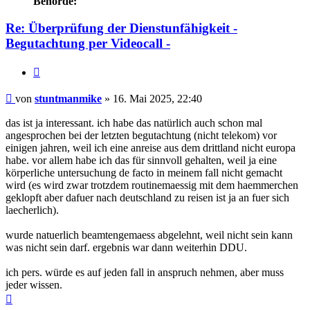
Behörde:
Re: Überprüfung der Dienstunfähigkeit -
Begutachtung per Videocall -
Zitieren
Beitrag
von
stuntmanmike
»
16. Mai 2025, 22:40
das ist ja interessant. ich habe das natürlich auch schon mal
angesprochen bei der letzten begutachtung (nicht telekom) vor
einigen jahren, weil ich eine anreise aus dem drittland nicht europa
habe. vor allem habe ich das für sinnvoll gehalten, weil ja eine
körperliche untersuchung de facto in meinem fall nicht gemacht
wird (es wird zwar trotzdem routinemaessig mit dem haemmerchen
geklopft aber dafuer nach deutschland zu reisen ist ja an fuer sich
laecherlich).
wurde natuerlich beamtengemaess abgelehnt, weil nicht sein kann
was nicht sein darf. ergebnis war dann weiterhin DDU.
ich pers. würde es auf jeden fall in anspruch nehmen, aber muss
jeder wissen.
Nach
oben