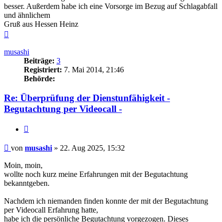
besser. Außerdem habe ich eine Vorsorge im Bezug auf Schlagabfall
und ähnlichem
Gruß aus Hessen Heinz
Nach
oben
musashi
Beiträge:
3
Registriert:
7. Mai 2014, 21:46
Behörde:
Re: Überprüfung der Dienstunfähigkeit -
Begutachtung per Videocall -
Zitieren
Beitrag
von
musashi
»
22. Aug 2025, 15:32
Moin, moin,
wollte noch kurz meine Erfahrungen mit der Begutachtung
bekanntgeben.
Nachdem ich niemanden finden konnte der mit der Begutachtung
per Videocall Erfahrung hatte,
habe ich die persönliche Begutachtung vorgezogen. Dieses