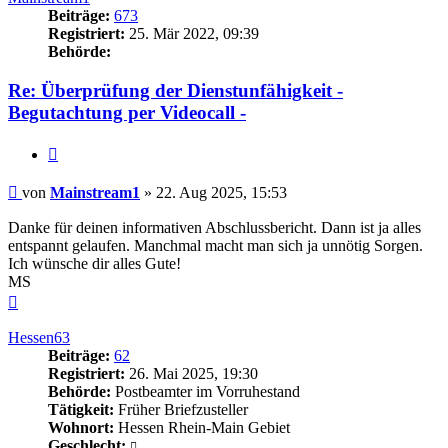
Beiträge:
673
Registriert:
25. Mär 2022, 09:39
Behörde:
Re: Überprüfung der Dienstunfähigkeit -
Begutachtung per Videocall -
Zitieren
Beitrag
von
Mainstream1
»
22. Aug 2025, 15:53
Danke für deinen informativen Abschlussbericht. Dann ist ja alles
entspannt gelaufen. Manchmal macht man sich ja unnötig Sorgen.
Ich wünsche dir alles Gute!
MS
Nach
oben
Hessen63
Beiträge:
62
Registriert:
26. Mai 2025, 19:30
Behörde:
Postbeamter im Vorruhestand
Tätigkeit:
Früher Briefzusteller
Wohnort:
Hessen Rhein-Main Gebiet
Geschlecht: