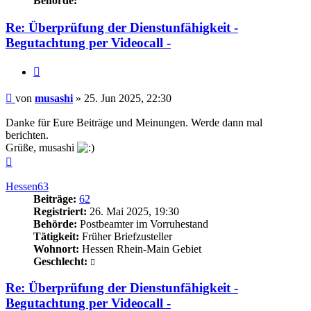
Behörde:
Re: Überprüfung der Dienstunfähigkeit -
Begutachtung per Videocall -
Zitieren
Beitrag
von
musashi
»
25. Jun 2025, 22:30
Danke für Eure Beiträge und Meinungen. Werde dann mal
berichten.
Grüße, musashi
Nach
oben
Hessen63
Beiträge:
62
Registriert:
26. Mai 2025, 19:30
Behörde:
Postbeamter im Vorruhestand
Tätigkeit:
Früher Briefzusteller
Wohnort:
Hessen Rhein-Main Gebiet
Geschlecht:
Re: Überprüfung der Dienstunfähigkeit -
Begutachtung per Videocall -