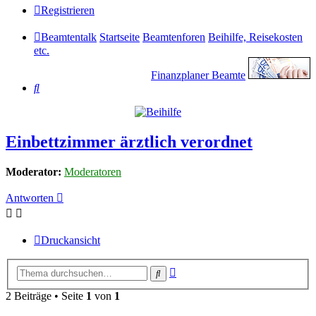
Registrieren
Beamtentalk
Startseite
Beamtenforen
Beihilfe, Reisekosten
etc.
Finanzplaner Beamte
Suche
Einbettzimmer ärztlich verordnet
Moderator:
Moderatoren
Antworten
Druckansicht
Erweiterte
Suche
Suche
2 Beiträge • Seite
1
von
1