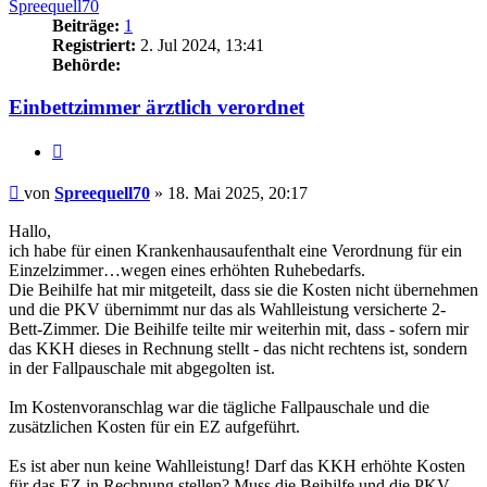
Spreequell70
Beiträge:
1
Registriert:
2. Jul 2024, 13:41
Behörde:
Einbettzimmer ärztlich verordnet
Zitieren
Beitrag
von
Spreequell70
»
18. Mai 2025, 20:17
Hallo,
ich habe für einen Krankenhausaufenthalt eine Verordnung für ein
Einzelzimmer…wegen eines erhöhten Ruhebedarfs.
Die Beihilfe hat mir mitgeteilt, dass sie die Kosten nicht übernehmen
und die PKV übernimmt nur das als Wahlleistung versicherte 2-
Bett-Zimmer. Die Beihilfe teilte mir weiterhin mit, dass - sofern mir
das KKH dieses in Rechnung stellt - das nicht rechtens ist, sondern
in der Fallpauschale mit abgegolten ist.
Im Kostenvoranschlag war die tägliche Fallpauschale und die
zusätzlichen Kosten für ein EZ aufgeführt.
Es ist aber nun keine Wahlleistung! Darf das KKH erhöhte Kosten
für das EZ in Rechnung stellen? Muss die Beihilfe und die PKV