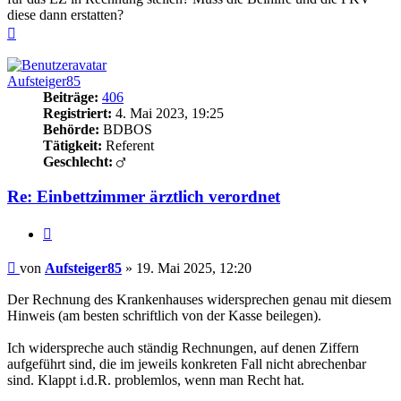
diese dann erstatten?
Nach
oben
Aufsteiger85
Beiträge:
406
Registriert:
4. Mai 2023, 19:25
Behörde:
BDBOS
Tätigkeit:
Referent
Geschlecht:
Re: Einbettzimmer ärztlich verordnet
Zitieren
Beitrag
von
Aufsteiger85
»
19. Mai 2025, 12:20
Der Rechnung des Krankenhauses widersprechen genau mit diesem
Hinweis (am besten schriftlich von der Kasse beilegen).
Ich widerspreche auch ständig Rechnungen, auf denen Ziffern
aufgeführt sind, die im jeweils konkreten Fall nicht abrechenbar
sind. Klappt i.d.R. problemlos, wenn man Recht hat.