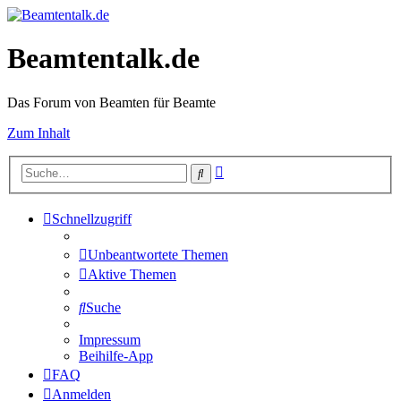
Beamtentalk.de
Das Forum von Beamten für Beamte
Zum Inhalt
Erweiterte
Suche
Suche
Schnellzugriff
Unbeantwortete Themen
Aktive Themen
Suche
Impressum
Beihilfe-App
FAQ
Anmelden