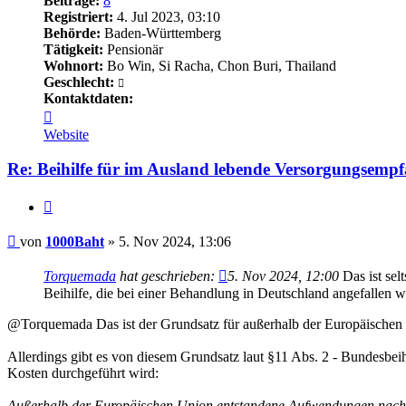
Beiträge:
8
Registriert:
4. Jul 2023, 03:10
Behörde:
Baden-Württemberg
Tätigkeit:
Pensionär
Wohnort:
Bo Win, Si Racha, Chon Buri, Thailand
Geschlecht:
Kontaktdaten:
Kontaktdaten
von
Website
1000Baht
Re: Beihilfe für im Ausland lebende Versorgungsemp
Zitieren
Beitrag
von
1000Baht
»
5. Nov 2024, 13:06
Torquemada
hat geschrieben:
5. Nov 2024, 12:00
Das ist sel
Beihilfe, die bei einer Behandlung in Deutschland angefallen w
@Torquemada Das ist der Grundsatz für außerhalb der Europäische
Allerdings gibt es von diesem Grundsatz laut §11 Abs. 2 - Bundesbe
Kosten durchgeführt wird:
Außerhalb der Europäischen Union entstandene Aufwendungen nach Ab