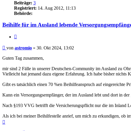
Beiträge:
3
Registriert:
14. Aug 2012, 11:13
Behörde:
Beihilfe für im Ausland lebende Versorgungsempfäng
Zitieren
Beitrag
von
astromio
»
30. Okt 2024, 13:02
Guten Tag zusammen,
mir sind 2 Fälle in unserer Deutschen-Community im Ausland zu Ohren
Vielleicht hat jemand dazu eigene Erfahrung. Ich habe bisher nichts 
Gibt es tatsächlich einen 70 %en Beihilfeanspruch auf eingereicht
Kann ein Versorgungsempfänger, der im Ausland lebt und dort in der g
Nach §193 VVG betrifft die Versicherungspflicht nur die im Inland 
Als ich bei meiner Beihilfestelle anrief, um mich zu erkundigen, ob 
Nach
oben