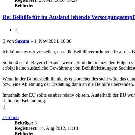
Registriert:
25. Mai 2020, 10:27
Behörde:
Re: Beihilfe für im Ausland lebende Versorgungsemp
Zitieren
Beitrag
von
Saxum
»
1. Nov 2024, 10:06
Ich könnte es mir vorstellen, dass die Beihilfeverordungen bzw. das 
So heißt es für Bayern beispielsweise „Sind die finanziellen Folge
erfolgt keine zusätzliche Gewährung von Beihilfeleistungen; Sachle
Wenn in der Bundesbeihilfe nichts entsprechendes steht wäre das dan
bzw. eine Ablehnung der Erstattung dann an die Beihilfe übersenden.
Innerhalb der EU sollte es aber relativ ok sein. Außerhalb der EU wü
stationäre Behandlung.
Nach
oben
astromio
Beiträge:
3
Registriert:
14. Aug 2012, 11:13
Behörde: