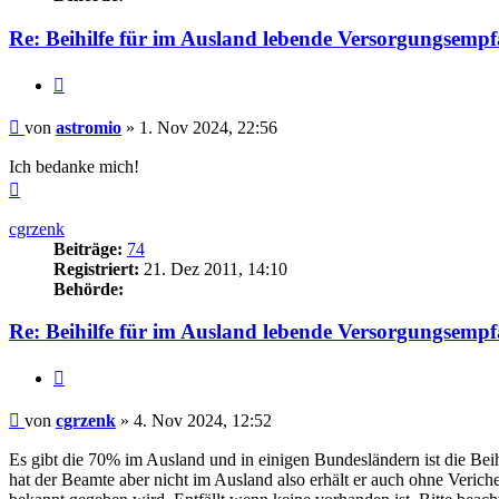
Re: Beihilfe für im Ausland lebende Versorgungsemp
Zitieren
Beitrag
von
astromio
»
1. Nov 2024, 22:56
Ich bedanke mich!
Nach
oben
cgrzenk
Beiträge:
74
Registriert:
21. Dez 2011, 14:10
Behörde:
Re: Beihilfe für im Ausland lebende Versorgungsemp
Zitieren
Beitrag
von
cgrzenk
»
4. Nov 2024, 12:52
Es gibt die 70% im Ausland und in einigen Bundesländern ist die Beihil
hat der Beamte aber nicht im Ausland also erhält er auch ohne Verich