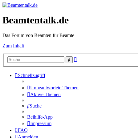
Beamtentalk.de
Das Forum von Beamten für Beamte
Zum Inhalt
Erweiterte
Suche
Suche
Schnellzugriff
Unbeantwortete Themen
Aktive Themen
Suche
Beihilfe-App
Impressum
FAQ
Anmelden