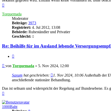
bekannt gegeben wird. Entfällt wenn keine vorhanden ist. Bitte beach
Nach
oben
Torquemada
Moderator
Beiträge:
3973
Registriert:
4. Jul 2012, 13:08
Behörde:
Ruheständler und Privatier
Geschlecht:
Re: Beihilfe für im Ausland lebende Versorgungsemp
Zitieren
Beitrag
von
Torquemada
»
5. Nov 2024, 12:00
Saxum
hat geschrieben:
1. Nov 2024, 10:06
Außerhalb der EU
anschließende stationäre Behandlung.
Das ist seltsam und widerspricht der Regelung auf Bundesebene. Es g
Nach
oben
1000Baht