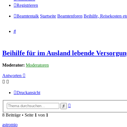
Registrieren
Beamtentalk
Startseite
Beamtenforen
Beihilfe, Reisekosten et
Suche
Beihilfe für im Ausland lebende Versorgu
Moderator:
Moderatoren
Antworten
Druckansicht
Erweiterte
Suche
Suche
8 Beiträge • Seite
1
von
1
astromio