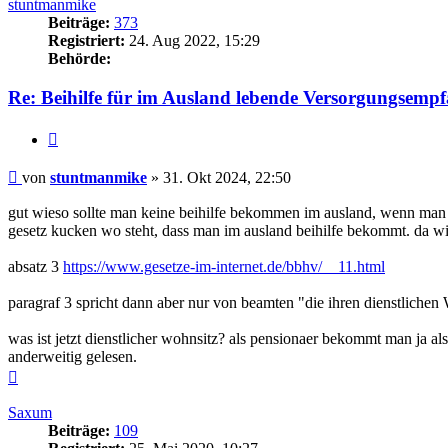
stuntmanmike
Beiträge:
373
Registriert:
24. Aug 2022, 15:29
Behörde:
Re: Beihilfe für im Ausland lebende Versorgungsemp
Zitieren
Beitrag
von
stuntmanmike
»
31. Okt 2024, 22:50
gut wieso sollte man keine beihilfe bekommen im ausland, wenn man ni
gesetz kucken wo steht, dass man im ausland beihilfe bekommt. da wird
absatz 3
https://www.gesetze-im-internet.de/bbhv/__11.html
paragraf 3 spricht dann aber nur von beamten "die ihren dienstliche
was ist jetzt dienstlicher wohnsitz? als pensionaer bekommt man ja als
anderweitig gelesen.
Nach
oben
Saxum
Beiträge:
109