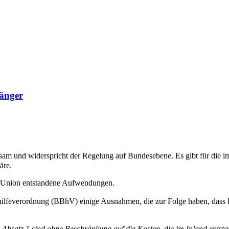
fänger
tsam und widerspricht der Regelung auf Bundesebene. Es gibt für die
äre.
n Union entstandene Aufwendungen.
ihilfeverordnung (BBhV) einige Ausnahmen, die zur Folge haben, dass
satz 1 sind ohne Beschränkung auf die Kosten, die im Inland entstan