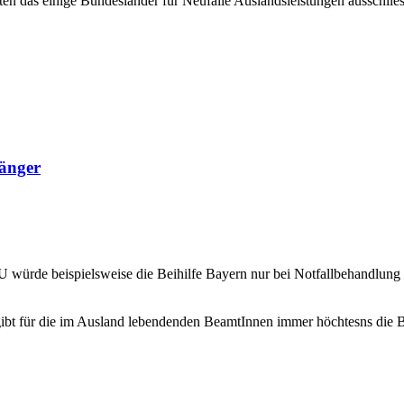
ten das einige Bundesländer für Neufälle Auslandsleistungen ausschlie
fänger
 würde beispielsweise die Beihilfe Bayern nur bei Notfallbehandlung 
ibt für die im Ausland lebendenden BeamtInnen immer höchtesns die Be