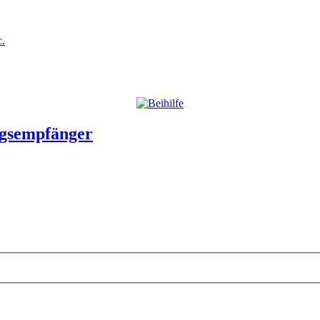
c.
ngsempfänger