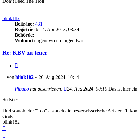
Don’t Feed The Troll
Nach
oben
blink182
Beiträge:
431
Registriert:
14. Apr 2013, 08:34
Behörde:
Wohnort:
irgendwo im nirgendwo
Re: KBV zu teuer
Zitieren
Beitrag
von
blink182
»
26. Aug 2024, 10:14
Pipapo
hat geschrieben:
24. Aug 2024, 00:10
Das ist hier ei
So ist es.
Und sowohl der "Ton" als auch die besserwisserische Art der TE ko
Gruß
blink182
Nach
oben