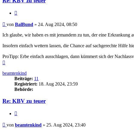
Re: KBV zu teuer
Zitieren
Beitrag
von
BalBund
»
24. Aug 2024, 08:50
Ich glaube, wir haben es mit jemandem zu tun, der eine Erkrankung a
Insofern einfach wettern lassen, die Chance auf sachgerechte Hilfe hier
ProTipp: Erbe einfach ausschlagen, dann kümmert sich der Nachlassv
Nach
oben
beamtenkind
Beiträge:
11
Registriert:
18. Aug 2024, 23:59
Behörde:
Re: KBV zu teuer
Zitieren
Beitrag
von
beamtenkind
»
25. Aug 2024, 23:40