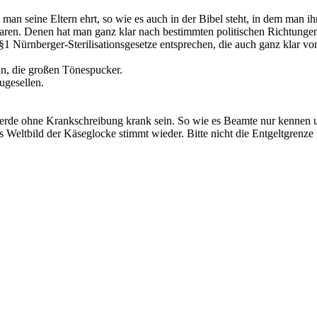
an seine Eltern ehrt, so wie es auch in der Bibel steht, in dem man ihn
ren. Denen hat man ganz klar nach bestimmten politischen Richtungen 
§1 Nürnberger-Sterilisationsgesetze entsprechen, die auch ganz klar v
n, die großen Tönespucker.
ugesellen.
de ohne Krankschreibung krank sein. So wie es Beamte nur kennen und
as Weltbild der Käseglocke stimmt wieder. Bitte nicht die Entgeltgrenz