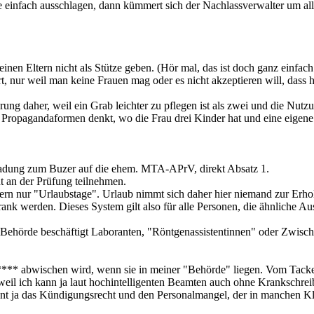
 einfach ausschlagen, dann kümmert sich der Nachlassverwalter um all
inen Eltern nicht als Stütze geben. (Hör mal, das ist doch ganz einfa
, nur weil man keine Frauen mag oder es nicht akzeptieren will, dass hie
ierung daher, weil ein Grab leichter zu pflegen ist als zwei und die Nu
in Propagandaformen denkt, wo die Frau drei Kinder hat und eine eige
ladung zum Buzer auf die ehem. MTA-APrV, direkt Absatz 1.
ht an der Prüfung teilnehmen.
dern nur "Urlaubstage". Urlaub nimmt sich daher hier niemand zur Erh
rank werden. Dieses System gilt also für alle Personen, die ähnliche A
ine Behörde beschäftigt Laboranten, "Röntgenassistentinnen" oder Zwis
*** abwischen wird, wenn sie in meiner "Behörde" liegen. Vom Tacker
weil ich kann ja laut hochintelligenten Beamten auch ohne Krankschrei
ennt ja das Kündigungsrecht und den Personalmangel, der in manchen Kl