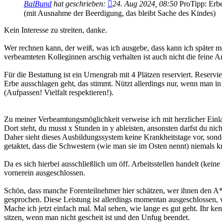
BalBund
hat geschrieben:
24. Aug 2024, 08:50
ProTipp: Erbe
(mit Ausnahme der Beerdigung, das bleibt Sache des Kindes)
Kein Interesse zu streiten, danke.
Wer rechnen kann, der weiß, was ich ausgebe, dass kann ich später me
verbeamteten Kolleginnen arschig verhalten ist auch nicht die feine Art
Für die Bestattung ist ein Urnengrab mit 4 Plätzen reserviert. Reserv
Erbe ausschlagen geht, das stimmt. Nützt allerdings nur, wenn man 
(Aufpassen! Vielfalt respektieren!).
Zu meiner Verbeamtungsmöglichkeit verweise ich mit herzlicher Ein
Dort steht, du musst x Stunden in y ableisten, ansonsten darfst du nic
Daher sieht dieses Ausbildungssystem keine Krankheitstage vor, son
getaktet, dass die Schwestern (wie man sie im Osten nennt) niemals k
Da es sich hierbei ausschließlich um öff. Arbeitsstellen handelt (ke
vornerein ausgeschlossen.
Schön, dass manche Forenteilnehmer hier schätzen, wer ihnen den A*
gesprochen. Diese Leistung ist allerdings momentan ausgeschlossen, 
Mache ich jetzt einfach mal. Mal sehen, wie lange es gut geht. Ihr k
sitzen, wenn man nicht gescheit ist und den Unfug beendet.