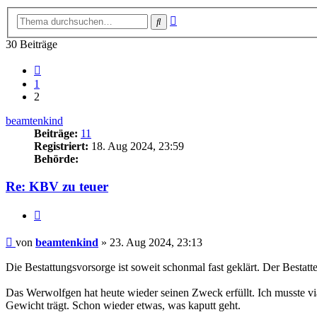
Erweiterte
Suche
Suche
30 Beiträge
Vorherige
1
2
beamtenkind
Beiträge:
11
Registriert:
18. Aug 2024, 23:59
Behörde:
Re: KBV zu teuer
Zitieren
Beitrag
von
beamtenkind
»
23. Aug 2024, 23:13
Die Bestattungsvorsorge ist soweit schonmal fast geklärt. Der Bestat
Das Werwolfgen hat heute wieder seinen Zweck erfüllt. Ich musste vi
Gewicht trägt. Schon wieder etwas, was kaputt geht.