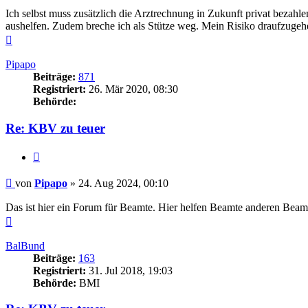
Ich selbst muss zusätzlich die Arztrechnung in Zukunft privat beza
aushelfen. Zudem breche ich als Stütze weg. Mein Risiko draufzugehen
Nach
oben
Pipapo
Beiträge:
871
Registriert:
26. Mär 2020, 08:30
Behörde:
Re: KBV zu teuer
Zitieren
Beitrag
von
Pipapo
»
24. Aug 2024, 00:10
Das ist hier ein Forum für Beamte. Hier helfen Beamte anderen Beamte
Nach
oben
BalBund
Beiträge:
163
Registriert:
31. Jul 2018, 19:03
Behörde:
BMI