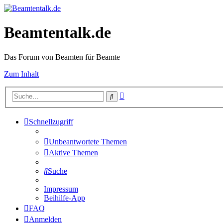
Beamtentalk.de
Das Forum von Beamten für Beamte
Zum Inhalt
Erweiterte
Suche
Suche
Schnellzugriff
Unbeantwortete Themen
Aktive Themen
Suche
Impressum
Beihilfe-App
FAQ
Anmelden