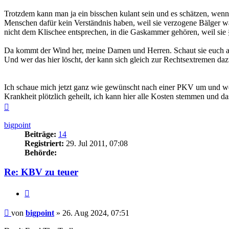
Trotzdem kann man ja ein bisschen kulant sein und es schätzen, wenn m
Menschen dafür kein Verständnis haben, weil sie verzogene Bälger wa
nicht dem Klischee entsprechen, in die Gaskammer gehören, weil sie 
Da kommt der Wind her, meine Damen und Herren. Schaut sie euch a
Und wer das hier löscht, der kann sich gleich zur Rechtsextremen daz
Ich schaue mich jetzt ganz wie gewünscht nach einer PKV um und wer
Krankheit plötzlich geheilt, ich kann hier alle Kosten stemmen und d
Nach
oben
bigpoint
Beiträge:
14
Registriert:
29. Jul 2011, 07:08
Behörde:
Re: KBV zu teuer
Zitieren
Beitrag
von
bigpoint
»
26. Aug 2024, 07:51