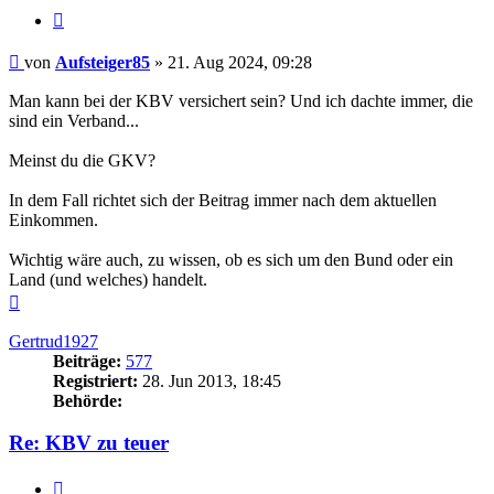
Zitieren
Beitrag
von
Aufsteiger85
»
21. Aug 2024, 09:28
Man kann bei der KBV versichert sein? Und ich dachte immer, die
sind ein Verband...
Meinst du die GKV?
In dem Fall richtet sich der Beitrag immer nach dem aktuellen
Einkommen.
Wichtig wäre auch, zu wissen, ob es sich um den Bund oder ein
Land (und welches) handelt.
Nach
oben
Gertrud1927
Beiträge:
577
Registriert:
28. Jun 2013, 18:45
Behörde:
Re: KBV zu teuer
Zitieren