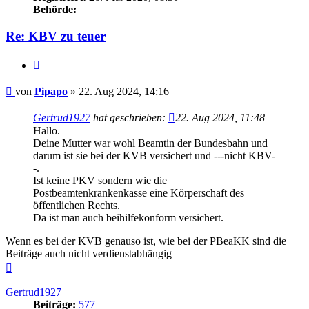
Behörde:
Re: KBV zu teuer
Zitieren
Beitrag
von
Pipapo
»
22. Aug 2024, 14:16
Gertrud1927
hat geschrieben:
22. Aug 2024, 11:48
Hallo.
Deine Mutter war wohl Beamtin der Bundesbahn und
darum ist sie bei der KVB versichert und ---nicht KBV-
-.
Ist keine PKV sondern wie die
Postbeamtenkrankenkasse eine Körperschaft des
öffentlichen Rechts.
Da ist man auch beihilfekonform versichert.
Wenn es bei der KVB genauso ist, wie bei der PBeaKK sind die
Beiträge auch nicht verdienstabhängig
Nach
oben
Gertrud1927
Beiträge:
577