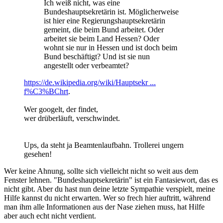
Ich weiß nicht, was eine
Bundeshauptsekretärin ist. Möglicherweise
ist hier eine Regierungshauptsekretärin
gemeint, die beim Bund arbeitet. Oder
arbeitet sie beim Land Hessen? Oder
wohnt sie nur in Hessen und ist doch beim
Bund beschäftigt? Und ist sie nun
angestellt oder verbeamtet?
https://de.wikipedia.org/wiki/Hauptsekr ...
f%C3%BChrt
.
Wer googelt, der findet,
wer drüberläuft, verschwindet.
Ups, da steht ja Beamtenlaufbahn. Trollerei ungern
gesehen!
Wer keine Ahnung, sollte sich vielleicht nicht so weit aus dem
Fenster lehnen. "Bundeshauptsekretärin" ist ein Fantasiewort, das es
nicht gibt. Aber du hast nun deine letzte Sympathie verspielt, meine
Hilfe kannst du nicht erwarten. Wer so frech hier auftritt, während
man ihm alle Informationen aus der Nase ziehen muss, hat Hilfe
aber auch echt nicht verdient.