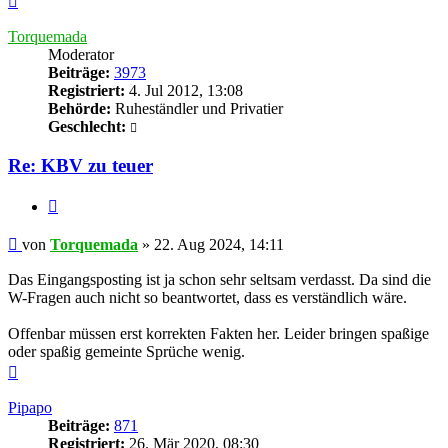
oben
Torquemada
Moderator
Beiträge:
3973
Registriert:
4. Jul 2012, 13:08
Behörde:
Ruheständler und Privatier
Geschlecht:
Re: KBV zu teuer
Zitieren
Beitrag
von
Torquemada
»
22. Aug 2024, 14:11
Das Eingangsposting ist ja schon sehr seltsam verdasst. Da sind die
W-Fragen auch nicht so beantwortet, dass es verständlich wäre.
Offenbar müssen erst korrekten Fakten her. Leider bringen spaßige
oder spaßig gemeinte Sprüche wenig.
Nach
oben
Pipapo
Beiträge:
871
Registriert:
26. Mär 2020, 08:30