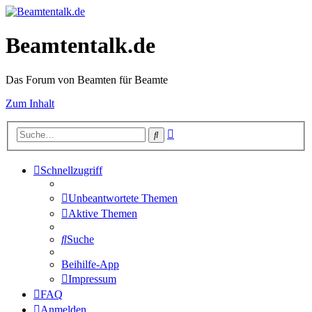
Beamtentalk.de
Das Forum von Beamten für Beamte
Zum Inhalt
Erweiterte
Suche
Suche
Schnellzugriff
Unbeantwortete Themen
Aktive Themen
Suche
Beihilfe-App
Impressum
FAQ
Anmelden