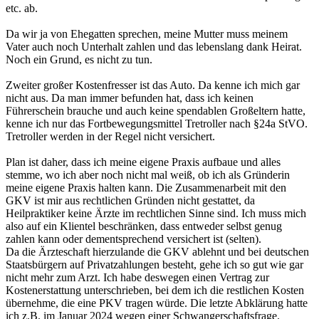
etc. ab.
Da wir ja von Ehegatten sprechen, meine Mutter muss meinem
Vater auch noch Unterhalt zahlen und das lebenslang dank Heirat.
Noch ein Grund, es nicht zu tun.
Zweiter großer Kostenfresser ist das Auto. Da kenne ich mich gar
nicht aus. Da man immer befunden hat, dass ich keinen
Führerschein brauche und auch keine spendablen Großeltern hatte,
kenne ich nur das Fortbewegungsmittel Tretroller nach §24a StVO.
Tretroller werden in der Regel nicht versichert.
Plan ist daher, dass ich meine eigene Praxis aufbaue und alles
stemme, wo ich aber noch nicht mal weiß, ob ich als Gründerin
meine eigene Praxis halten kann. Die Zusammenarbeit mit den
GKV ist mir aus rechtlichen Gründen nicht gestattet, da
Heilpraktiker keine Ärzte im rechtlichen Sinne sind. Ich muss mich
also auf ein Klientel beschränken, dass entweder selbst genug
zahlen kann oder dementsprechend versichert ist (selten).
Da die Ärzteschaft hierzulande die GKV ablehnt und bei deutschen
Staatsbürgern auf Privatzahlungen besteht, gehe ich so gut wie gar
nicht mehr zum Arzt. Ich habe deswegen einen Vertrag zur
Kostenerstattung unterschrieben, bei dem ich die restlichen Kosten
übernehme, die eine PKV tragen würde. Die letzte Abklärung hatte
ich z.B. im Januar 2024 wegen einer Schwangerschaftsfrage.