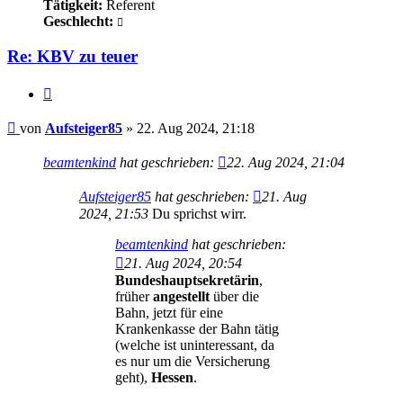
Tätigkeit:
Referent
Geschlecht:
Re: KBV zu teuer
Zitieren
Beitrag
von
Aufsteiger85
»
22. Aug 2024, 21:18
beamtenkind
hat geschrieben:
22. Aug 2024, 21:04
Aufsteiger85
hat geschrieben:
21. Aug
2024, 21:53
Du sprichst wirr.
beamtenkind
hat geschrieben:
21. Aug 2024, 20:54
Bundeshauptsekretärin
,
früher
angestellt
über die
Bahn, jetzt für eine
Krankenkasse der Bahn tätig
(welche ist uninteressant, da
es nur um die Versicherung
geht),
Hessen
.