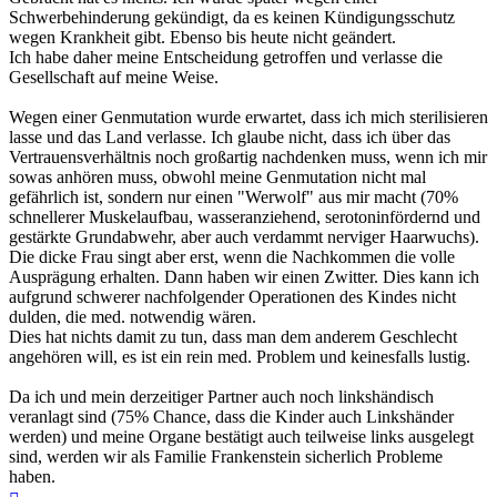
Schwerbehinderung gekündigt, da es keinen Kündigungsschutz
wegen Krankheit gibt. Ebenso bis heute nicht geändert.
Ich habe daher meine Entscheidung getroffen und verlasse die
Gesellschaft auf meine Weise.
Wegen einer Genmutation wurde erwartet, dass ich mich sterilisieren
lasse und das Land verlasse. Ich glaube nicht, dass ich über das
Vertrauensverhältnis noch großartig nachdenken muss, wenn ich mir
sowas anhören muss, obwohl meine Genmutation nicht mal
gefährlich ist, sondern nur einen "Werwolf" aus mir macht (70%
schnellerer Muskelaufbau, wasseranziehend, serotoninfördernd und
gestärkte Grundabwehr, aber auch verdammt nerviger Haarwuchs).
Die dicke Frau singt aber erst, wenn die Nachkommen die volle
Ausprägung erhalten. Dann haben wir einen Zwitter. Dies kann ich
aufgrund schwerer nachfolgender Operationen des Kindes nicht
dulden, die med. notwendig wären.
Dies hat nichts damit zu tun, dass man dem anderem Geschlecht
angehören will, es ist ein rein med. Problem und keinesfalls lustig.
Da ich und mein derzeitiger Partner auch noch linkshändisch
veranlagt sind (75% Chance, dass die Kinder auch Linkshänder
werden) und meine Organe bestätigt auch teilweise links ausgelegt
sind, werden wir als Familie Frankenstein sicherlich Probleme
haben.
Nach