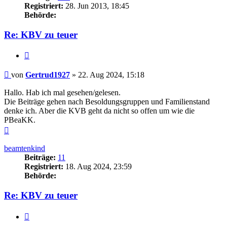
Registriert:
28. Jun 2013, 18:45
Behörde:
Re: KBV zu teuer
Zitieren
Beitrag
von
Gertrud1927
»
22. Aug 2024, 15:18
Hallo. Hab ich mal gesehen/gelesen.
Die Beiträge gehen nach Besoldungsgruppen und Familienstand
denke ich. Aber die KVB geht da nicht so offen um wie die
PBeaKK.
Nach
oben
beamtenkind
Beiträge:
11
Registriert:
18. Aug 2024, 23:59
Behörde:
Re: KBV zu teuer
Zitieren