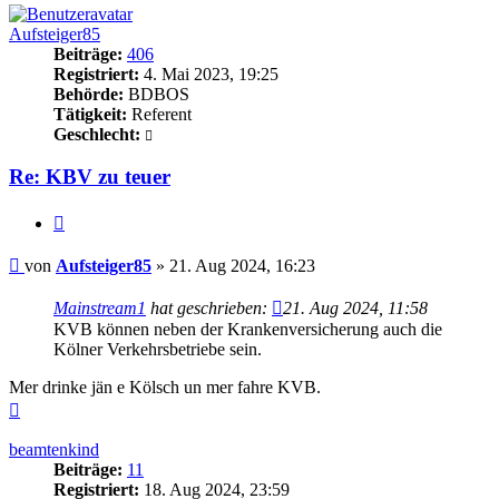
Aufsteiger85
Beiträge:
406
Registriert:
4. Mai 2023, 19:25
Behörde:
BDBOS
Tätigkeit:
Referent
Geschlecht:
Re: KBV zu teuer
Zitieren
Beitrag
von
Aufsteiger85
»
21. Aug 2024, 16:23
Mainstream1
hat geschrieben:
21. Aug 2024, 11:58
KVB können neben der Krankenversicherung auch die
Kölner Verkehrsbetriebe sein.
Mer drinke jän e Kölsch un mer fahre KVB.
Nach
oben
beamtenkind
Beiträge:
11
Registriert:
18. Aug 2024, 23:59