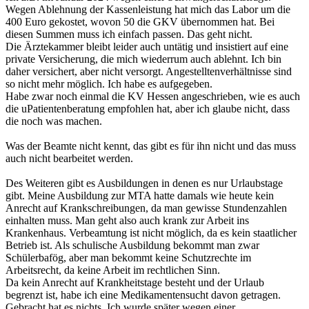
Wegen Ablehnung der Kassenleistung hat mich das Labor um die
400 Euro gekostet, wovon 50 die GKV übernommen hat. Bei
diesen Summen muss ich einfach passen. Das geht nicht.
Die Ärztekammer bleibt leider auch untätig und insistiert auf eine
private Versicherung, die mich wiederrum auch ablehnt. Ich bin
daher versichert, aber nicht versorgt. Angestelltenverhältnisse sind
so nicht mehr möglich. Ich habe es aufgegeben.
Habe zwar noch einmal die KV Hessen angeschrieben, wie es auch
die uPatientenberatung empfohlen hat, aber ich glaube nicht, dass
die noch was machen.
Was der Beamte nicht kennt, das gibt es für ihn nicht und das muss
auch nicht bearbeitet werden.
Des Weiteren gibt es Ausbildungen in denen es nur Urlaubstage
gibt. Meine Ausbildung zur MTA hatte damals wie heute kein
Anrecht auf Krankschreibungen, da man gewisse Stundenzahlen
einhalten muss. Man geht also auch krank zur Arbeit ins
Krankenhaus. Verbeamtung ist nicht möglich, da es kein staatlicher
Betrieb ist. Als schulische Ausbildung bekommt man zwar
Schülerbafög, aber man bekommt keine Schutzrechte im
Arbeitsrecht, da keine Arbeit im rechtlichen Sinn.
Da kein Anrecht auf Krankheitstage besteht und der Urlaub
begrenzt ist, habe ich eine Medikamentensucht davon getragen.
Gebracht hat es nichts. Ich wurde später wegen einer