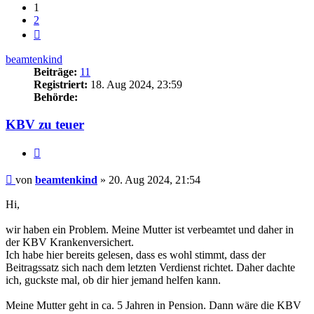
1
2
Nächste
beamtenkind
Beiträge:
11
Registriert:
18. Aug 2024, 23:59
Behörde:
KBV zu teuer
Zitieren
Beitrag
von
beamtenkind
»
20. Aug 2024, 21:54
Hi,
wir haben ein Problem. Meine Mutter ist verbeamtet und daher in
der KBV Krankenversichert.
Ich habe hier bereits gelesen, dass es wohl stimmt, dass der
Beitragssatz sich nach dem letzten Verdienst richtet. Daher dachte
ich, guckste mal, ob dir hier jemand helfen kann.
Meine Mutter geht in ca. 5 Jahren in Pension. Dann wäre die KBV