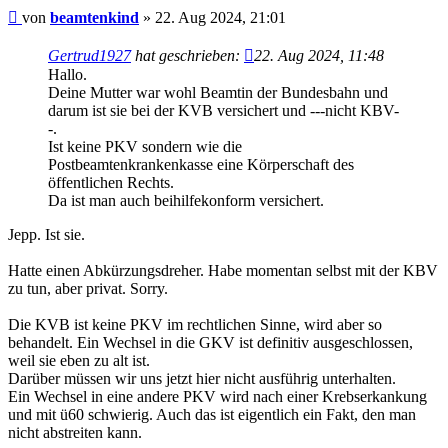
Beitrag
von
beamtenkind
»
22. Aug 2024, 21:01
Gertrud1927
hat geschrieben:
22. Aug 2024, 11:48
Hallo.
Deine Mutter war wohl Beamtin der Bundesbahn und
darum ist sie bei der KVB versichert und ---nicht KBV-
-.
Ist keine PKV sondern wie die
Postbeamtenkrankenkasse eine Körperschaft des
öffentlichen Rechts.
Da ist man auch beihilfekonform versichert.
Jepp. Ist sie.
Hatte einen Abkürzungsdreher. Habe momentan selbst mit der KBV
zu tun, aber privat. Sorry.
Die KVB ist keine PKV im rechtlichen Sinne, wird aber so
behandelt. Ein Wechsel in die GKV ist definitiv ausgeschlossen,
weil sie eben zu alt ist.
Darüber müssen wir uns jetzt hier nicht ausführig unterhalten.
Ein Wechsel in eine andere PKV wird nach einer Krebserkankung
und mit ü60 schwierig. Auch das ist eigentlich ein Fakt, den man
nicht abstreiten kann.