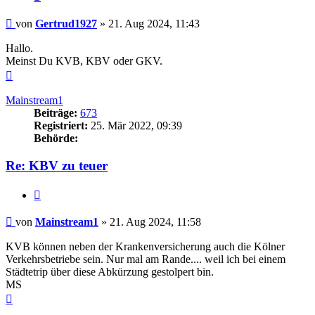
Beitrag
von
Gertrud1927
»
21. Aug 2024, 11:43
Hallo.
Meinst Du KVB, KBV oder GKV.
Nach
oben
Mainstream1
Beiträge:
673
Registriert:
25. Mär 2022, 09:39
Behörde:
Re: KBV zu teuer
Zitieren
Beitrag
von
Mainstream1
»
21. Aug 2024, 11:58
KVB können neben der Krankenversicherung auch die Kölner
Verkehrsbetriebe sein. Nur mal am Rande.... weil ich bei einem
Städtetrip über diese Abkürzung gestolpert bin.
MS
Nach
oben