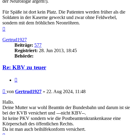
der Neurologie ärgern!).
Für Späße ist dort kein Platz. Die Patienten werden früher als die
Soldaten in der Kaserne geweckt und zwar ohne Feldwebel,
sondern mit dem fröhlichen Neonröhren.
Nach
oben
Gertrud1927
Beiträge:
577
Registriert:
28. Jun 2013, 18:45
Behörde:
Re: KBV zu teuer
Zitieren
Beitrag
von
Gertrud1927
»
22. Aug 2024, 11:48
Hallo.
Deine Mutter war wohl Beamtin der Bundesbahn und darum ist sie
bei der KVB versichert und ---nicht KBV--.
Ist keine PKV sondern wie die Postbeamtenkrankenkasse eine
Körperschaft des öffentlichen Rechts.
Da ist man auch beihilfekonform versichert.
Nach