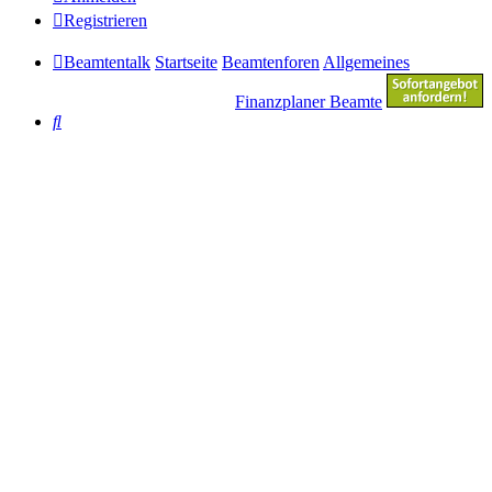
Registrieren
Beamtentalk
Startseite
Beamtenforen
Allgemeines
Finanzplaner Beamte
Suche