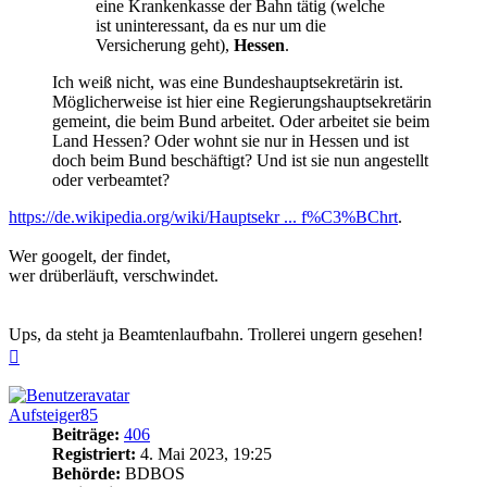
eine Krankenkasse der Bahn tätig (welche
ist uninteressant, da es nur um die
Versicherung geht),
Hessen
.
Ich weiß nicht, was eine Bundeshauptsekretärin ist.
Möglicherweise ist hier eine Regierungshauptsekretärin
gemeint, die beim Bund arbeitet. Oder arbeitet sie beim
Land Hessen? Oder wohnt sie nur in Hessen und ist
doch beim Bund beschäftigt? Und ist sie nun angestellt
oder verbeamtet?
https://de.wikipedia.org/wiki/Hauptsekr ... f%C3%BChrt
.
Wer googelt, der findet,
wer drüberläuft, verschwindet.
Ups, da steht ja Beamtenlaufbahn. Trollerei ungern gesehen!
Nach
oben
Aufsteiger85
Beiträge:
406
Registriert:
4. Mai 2023, 19:25
Behörde:
BDBOS