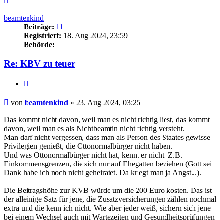
oben
beamtenkind
Beiträge:
11
Registriert:
18. Aug 2024, 23:59
Behörde:
Re: KBV zu teuer
Zitieren
Beitrag
von
beamtenkind
»
23. Aug 2024, 03:25
Das kommt nicht davon, weil man es nicht richtig liest, das kommt
davon, weil man es als Nichtbeamtin nicht richtig versteht.
Man darf nicht vergessen, dass man als Person des Staates gewisse
Privilegien genießt, die Ottonormalbürger nicht haben.
Und was Ottonormalbürger nicht hat, kennt er nicht. Z.B.
Einkommensgrenzen, die sich nur auf Ehegatten beziehen (Gott sei
Dank habe ich noch nicht geheiratet. Da kriegt man ja Angst...).
Die Beitragshöhe zur KVB würde um die 200 Euro kosten. Das ist
der alleinige Satz für jene, die Zusatzversicherungen zählen nochmal
extra und die kenn ich nicht. Wie aber jeder weiß, sichern sich jene
bei einem Wechsel auch mit Wartezeiten und Gesundheitsprüfungen