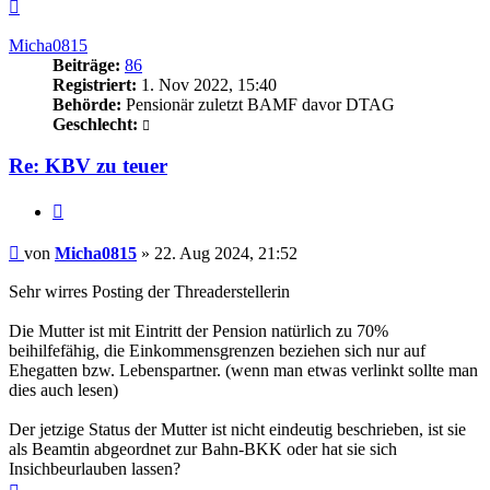
Nach
oben
Micha0815
Beiträge:
86
Registriert:
1. Nov 2022, 15:40
Behörde:
Pensionär zuletzt BAMF davor DTAG
Geschlecht:
Re: KBV zu teuer
Zitieren
Beitrag
von
Micha0815
»
22. Aug 2024, 21:52
Sehr wirres Posting der Threaderstellerin
Die Mutter ist mit Eintritt der Pension natürlich zu 70%
beihilfefähig, die Einkommensgrenzen beziehen sich nur auf
Ehegatten bzw. Lebenspartner. (wenn man etwas verlinkt sollte man
dies auch lesen)
Der jetzige Status der Mutter ist nicht eindeutig beschrieben, ist sie
als Beamtin abgeordnet zur Bahn-BKK oder hat sie sich
Insichbeurlauben lassen?
Nach