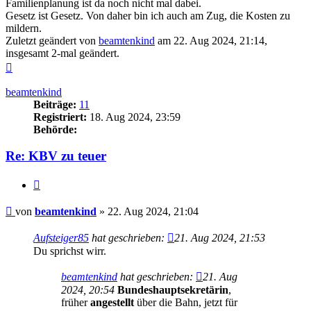
Familienplanung ist da noch nicht mal dabei.
Gesetz ist Gesetz. Von daher bin ich auch am Zug, die Kosten zu
mildern.
Zuletzt geändert von
beamtenkind
am 22. Aug 2024, 21:14,
insgesamt 2-mal geändert.
Nach
oben
beamtenkind
Beiträge:
11
Registriert:
18. Aug 2024, 23:59
Behörde:
Re: KBV zu teuer
Zitieren
Beitrag
von
beamtenkind
»
22. Aug 2024, 21:04
Aufsteiger85
hat geschrieben:
21. Aug 2024, 21:53
Du sprichst wirr.
beamtenkind
hat geschrieben:
21. Aug
2024, 20:54
Bundeshauptsekretärin
,
früher
angestellt
über die Bahn, jetzt für