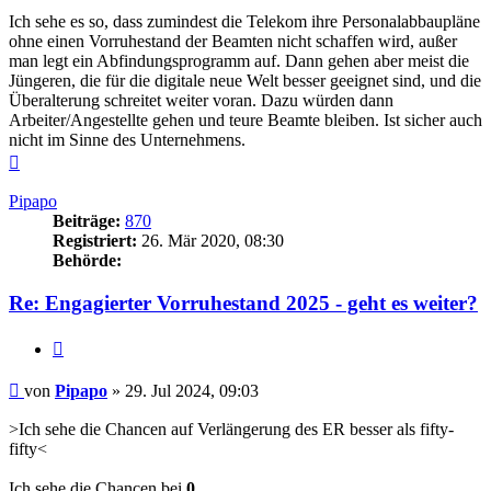
Ich sehe es so, dass zumindest die Telekom ihre Personalabbaupläne
ohne einen Vorruhestand der Beamten nicht schaffen wird, außer
man legt ein Abfindungsprogramm auf. Dann gehen aber meist die
Jüngeren, die für die digitale neue Welt besser geeignet sind, und die
Überalterung schreitet weiter voran. Dazu würden dann
Arbeiter/Angestellte gehen und teure Beamte bleiben. Ist sicher auch
nicht im Sinne des Unternehmens.
Nach
oben
Pipapo
Beiträge:
870
Registriert:
26. Mär 2020, 08:30
Behörde:
Re: Engagierter Vorruhestand 2025 - geht es weiter?
Zitieren
Beitrag
von
Pipapo
»
29. Jul 2024, 09:03
>Ich sehe die Chancen auf Verlängerung des ER besser als fifty-
fifty<
Ich sehe die Chancen bei
0