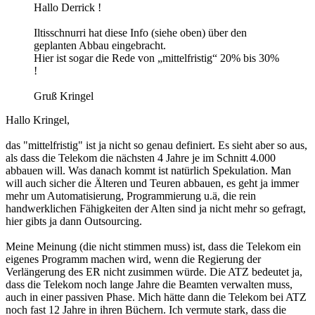
Hallo Derrick !
Iltisschnurri hat diese Info (siehe oben) über den
geplanten Abbau eingebracht.
Hier ist sogar die Rede von „mittelfristig“ 20% bis 30%
!
Gruß Kringel
Hallo Kringel,
das "mittelfristig" ist ja nicht so genau definiert. Es sieht aber so aus,
als dass die Telekom die nächsten 4 Jahre je im Schnitt 4.000
abbauen will. Was danach kommt ist natürlich Spekulation. Man
will auch sicher die Älteren und Teuren abbauen, es geht ja immer
mehr um Automatisierung, Programmierung u.ä, die rein
handwerklichen Fähigkeiten der Alten sind ja nicht mehr so gefragt,
hier gibts ja dann Outsourcing.
Meine Meinung (die nicht stimmen muss) ist, dass die Telekom ein
eigenes Programm machen wird, wenn die Regierung der
Verlängerung des ER nicht zusimmen würde. Die ATZ bedeutet ja,
dass die Telekom noch lange Jahre die Beamten verwalten muss,
auch in einer passiven Phase. Mich hätte dann die Telekom bei ATZ
noch fast 12 Jahre in ihren Büchern. Ich vermute stark, dass die