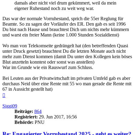
damals aber nicht viel drum gekümmert, weil da mein
eigener Ruhestand noch zu weit weg war.
Das war der normale Vorruhestand, sprich die 55er Reglung für
Beamte. So zu sagen der Vorläufer des ER. Den gab es seit 1996
Du bist nach Hause und brauchtest Dich um nichts mehr kümmern
und warst ein freier Mann (keine 1.000 Stunden Sozialdienst)
Wo man von Telekomseite gedrängelt hat (den betreffenden Quasi
unter Druck gesetzt) brauchtest Du die letzten Monate auch nicht
mehr zum Dienst kommen (damit Du unter den Kollegen kein böses
Blut anzetteln konntest oder sonst was anstellen)
War im Grunde wie ein Rauswurf zum Schluss.
Bei Leuten aus der Privatwirtschaft im privaten Umfeld gab es aber
durchaus Neid über eine Rente mit 55 wo man gerade die Rente mit
67 in Aussicht gestellt hat)
Nach
oben
Siggi09
Beiträge:
864
Registriert:
29. Jun 2017, 16:56
Behörde:
PNU
Re: Engagierter Vorruhestand 2025 - geht es weiter?