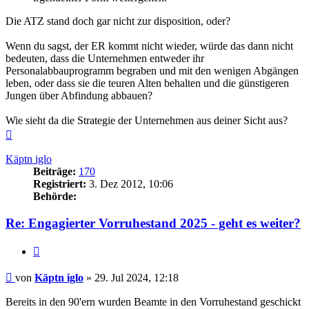
Die ATZ stand doch gar nicht zur disposition, oder?
Wenn du sagst, der ER kommt nicht wieder, würde das dann nicht
bedeuten, dass die Unternehmen entweder ihr
Personalabbauprogramm begraben und mit den wenigen Abgängen
leben, oder dass sie die teuren Alten behalten und die günstigeren
Jungen über Abfindung abbauen?
Wie sieht da die Strategie der Unternehmen aus deiner Sicht aus?
Nach
oben
Käptn iglo
Beiträge:
170
Registriert:
3. Dez 2012, 10:06
Behörde:
Re: Engagierter Vorruhestand 2025 - geht es weiter?
Zitieren
Beitrag
von
Käptn iglo
»
29. Jul 2024, 12:18
Bereits in den 90'ern wurden Beamte in den Vorruhestand geschickt