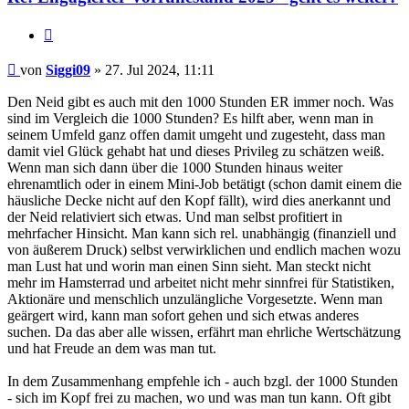
Zitieren
Beitrag
von
Siggi09
»
27. Jul 2024, 11:11
Den Neid gibt es auch mit den 1000 Stunden ER immer noch. Was
sind im Vergleich die 1000 Stunden? Es hilft aber, wenn man in
seinem Umfeld ganz offen damit umgeht und zugesteht, dass man
damit viel Glück gehabt hat und dieses Privileg zu schätzen weiß.
Wenn man sich dann über die 1000 Stunden hinaus weiter
ehrenamtlich oder in einem Mini-Job betätigt (schon damit einem die
häusliche Decke nicht auf den Kopf fällt), wird dies anerkannt und
der Neid relativiert sich etwas. Und man selbst profitiert in
mehrfacher Hinsicht. Man kann sich rel. unabhängig (finanziell und
von äußerem Druck) selbst verwirklichen und endlich machen wozu
man Lust hat und worin man einen Sinn sieht. Man steckt nicht
mehr im Hamsterrad und arbeitet nicht mehr sinnfrei für Statistiken,
Aktionäre und menschlich unzulängliche Vorgesetzte. Wenn man
geärgert wird, kann man sofort gehen und sich etwas anderes
suchen. Da das aber alle wissen, erfährt man ehrliche Wertschätzung
und hat Freude an dem was man tut.
In dem Zusammenhang empfehle ich - auch bzgl. der 1000 Stunden
- sich im Kopf frei zu machen, wo und was man tun kann. Oft gibt