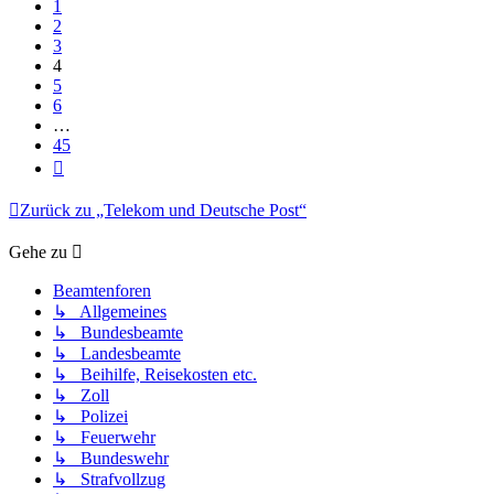
1
2
3
4
5
6
…
45
Nächste
Zurück zu „Telekom und Deutsche Post“
Gehe zu
Beamtenforen
↳ Allgemeines
↳ Bundesbeamte
↳ Landesbeamte
↳ Beihilfe, Reisekosten etc.
↳ Zoll
↳ Polizei
↳ Feuerwehr
↳ Bundeswehr
↳ Strafvollzug