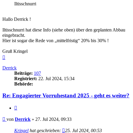
Iltisschnurri
Hallo Derrick !
Iltisschnurri hat diese Info (siehe oben) über den geplanten Abbau
eingebracht.
Hier ist sogar die Rede von „mittelfristig“ 20% bis 30% !
Gruß Kringel
Nach
oben
Derrick
Beiträge:
107
Registriert:
22. Jul 2024, 15:34
Behörde:
Re: Engagierter Vorruhestand 2025 - geht es weiter?
Zitieren
Beitrag
von
Derrick
»
27. Jul 2024, 09:33
Kringel
hat geschrieben:
25. Jul 2024, 00:53