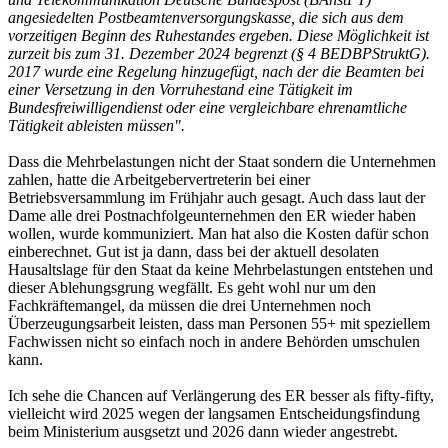
angesiedelten Postbeamtenversorgungskasse, die sich aus dem
vorzeitigen Beginn des Ruhestandes ergeben. Diese Möglichkeit ist
zurzeit bis zum 31. Dezember 2024 begrenzt (§ 4 BEDBPStruktG).
2017 wurde eine Regelung hinzugefügt, nach der die Beamten bei
einer Versetzung in den Vorruhestand eine Tätigkeit im
Bundesfreiwilligendienst oder eine vergleichbare ehrenamtliche
Tätigkeit ableisten müssen".
Dass die Mehrbelastungen nicht der Staat sondern die Unternehmen
zahlen, hatte die Arbeitgebervertreterin bei einer
Betriebsversammlung im Frühjahr auch gesagt. Auch dass laut der
Dame alle drei Postnachfolgeunternehmen den ER wieder haben
wollen, wurde kommuniziert. Man hat also die Kosten dafür schon
einberechnet. Gut ist ja dann, dass bei der aktuell desolaten
Hausaltslage für den Staat da keine Mehrbelastungen entstehen und
dieser Ablehungsgrung wegfällt. Es geht wohl nur um den
Fachkräftemangel, da müssen die drei Unternehmen noch
Überzeugungsarbeit leisten, dass man Personen 55+ mit speziellem
Fachwissen nicht so einfach noch in andere Behörden umschulen
kann.
Ich sehe die Chancen auf Verlängerung des ER besser als fifty-fifty,
vielleicht wird 2025 wegen der langsamen Entscheidungsfindung
beim Ministerium ausgsetzt und 2026 dann wieder angestrebt.