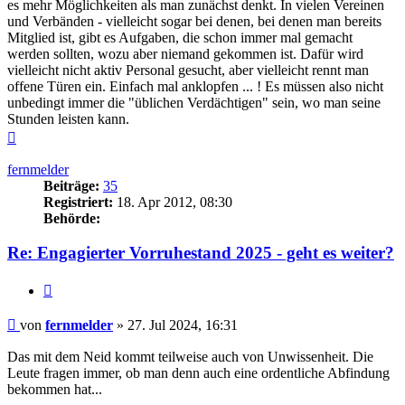
es mehr Möglichkeiten als man zunächst denkt. In vielen Vereinen
und Verbänden - vielleicht sogar bei denen, bei denen man bereits
Mitglied ist, gibt es Aufgaben, die schon immer mal gemacht
werden sollten, wozu aber niemand gekommen ist. Dafür wird
vielleicht nicht aktiv Personal gesucht, aber vielleicht rennt man
offene Türen ein. Einfach mal anklopfen ... ! Es müssen also nicht
unbedingt immer die "üblichen Verdächtigen" sein, wo man seine
Stunden leisten kann.
Nach
oben
fernmelder
Beiträge:
35
Registriert:
18. Apr 2012, 08:30
Behörde:
Re: Engagierter Vorruhestand 2025 - geht es weiter?
Zitieren
Beitrag
von
fernmelder
»
27. Jul 2024, 16:31
Das mit dem Neid kommt teilweise auch von Unwissenheit. Die
Leute fragen immer, ob man denn auch eine ordentliche Abfindung
bekommen hat...