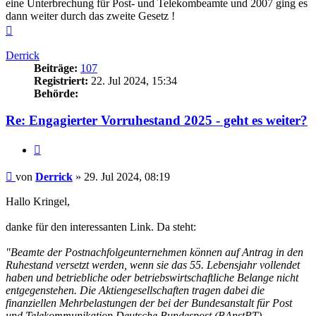
eine Unterbrechung für Post- und Telekombeamte und 2007 ging es
dann weiter durch das zweite Gesetz !
Nach
oben
Derrick
Beiträge:
107
Registriert:
22. Jul 2024, 15:34
Behörde:
Re: Engagierter Vorruhestand 2025 - geht es weiter?
Zitieren
Beitrag
von
Derrick
»
29. Jul 2024, 08:19
Hallo Kringel,
danke für den interessanten Link. Da steht:
"Beamte der Postnachfolgeunternehmen können auf Antrag in den
Ruhestand versetzt werden, wenn sie das 55. Lebensjahr vollendet
haben und betriebliche oder betriebswirtschaftliche Belange nicht
entgegenstehen. Die Aktiengesellschaften tragen dabei die
finanziellen Mehrbelastungen der bei der Bundesanstalt für Post
und Telekommunikation Deutsche Bundespost (BAnstPT)