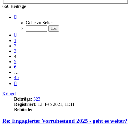
Suche
666 Beiträge
Seite
4
Gehe zu Seite:
von
45
Vorherige
1
2
3
4
5
6
…
45
Nächste
Kringel
Beiträge:
323
Registriert:
13. Feb 2021, 11:11
Behörde:
Re: Engagierter Vorruhestand 2025 - geht es weiter?