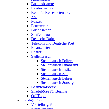
Bundesbeamte
Landesbeamte
Beihilfe, Reisekosten etc.
Zoll
Polizei
Feuerwehr
Bundeswehr
Strafvollzug
Deutsche Bahn
Telekom und Deutsche Post
Finanzämter
Lehrer
Stellentausch
Stellentausch Polizei
Stellentausch Finanzamt
Stellentausch Justiz
Stellentausch Zoll
Stellentausch Lehrer
Stellentausch Sonstige
Beamten-Poesie
Singlebörse für Beamte
Off Topic
Sonstige Foren
Vorstellungsforum
Kontaktforum