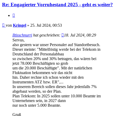
Re: Engagierter Vorruhestand 2025 - geht es weiter?
Zitieren
Beitrag
von
Kringel
»
25. Jul 2024, 00:53
Iltisschnurri
hat geschrieben:
18. Jul 2024, 08:29
Servus,
also gestern war unser Personaler auf Standortbesuch.
Dieser meinte: "Mittelfristig werde bei der Telekom in
Deutschland der Personalabbau
so zwischen 20% und 30% betragen, das wären bei
jetzt 78.000 Beschäftigten so grob
um die 20.000 Beschäftigte". Mit der natürlichen
Fluktuation bekommen wir das nicht
hin. Daher rechne ich schon wieder mit den
Instrumenten ATZ bzw. ER",...
In unserem Bereich sollen dieses Jahr jedenfalls 7%
abgebaut werden, so der Plan.
Plan Telekom: In 2025 sollen unter 10.000 Beamte im
Unternehmen sein, in 2027 dann
nur noch unter 5.000 Beamte.
Gruß