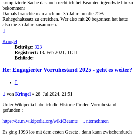
komplizierte Sache das auch rechtlich bei Beamten irgendwie hin zu
bekommen)
Damals brauchte man auch nur 35 Jahre um die 75%
Ruhegehaltssatz zu erreichen. Wer also mit 20 begonnen hat hatte
also die 35 Jahre zusammen.
Nach
oben
Kringel
Beiträge:
323
Registriert:
13. Feb 2021, 11:11
Behörde:
Re: Engagierter Vorruhestand 2025 - geht es weiter?
Zitieren
Beitrag
von
Kringel
»
28. Jul 2024, 21:51
Unter Wikipedia habe ich die Historie für den Vorruhestand
gefunden :
https://de.m.wikipedia.org/wiki/Beamte_ ... nternehmen
Es ging 1993 los mit dem ersten Gesetz , dann kann zwischendurch