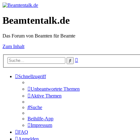
Beamtentalk.de
Das Forum von Beamten für Beamte
Zum Inhalt
Erweiterte
Suche
Suche
Schnellzugriff
Unbeantwortete Themen
Aktive Themen
Suche
Beihilfe-App
Impressum
FAQ
Anmelden