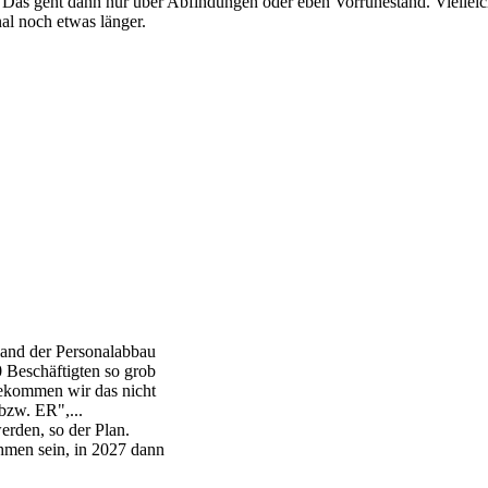
Das geht dann nur über Abfindungen oder eben Vorruhestand. Vielleich
al noch etwas länger.
hland der Personalabbau
 Beschäftigten so grob
bekommen wir das nicht
bzw. ER",...
erden, so der Plan.
hmen sein, in 2027 dann