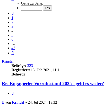
4
Gehe zu Seite:
von
45
Vorherige
1
2
3
4
5
6
…
45
Nächste
Kringel
Beiträge:
323
Registriert:
13. Feb 2021, 11:11
Behörde:
Re: Engagierter Vorruhestand 2025 - geht es weiter?
Zitieren
Beitrag
von
Kringel
»
24. Jul 2024, 18:32