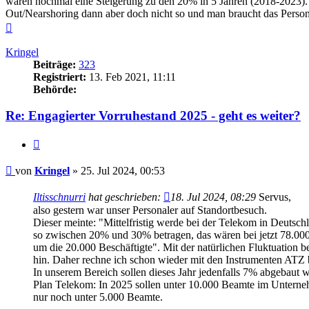
wären nochmal eine Steigerung zu den 20% in 5 Jahren (2018-2023). 
Out/Nearshoring dann aber doch nicht so und man braucht das Person
Nach
oben
Kringel
Beiträge:
323
Registriert:
13. Feb 2021, 11:11
Behörde:
Re: Engagierter Vorruhestand 2025 - geht es weiter?
Zitieren
Beitrag
von
Kringel
»
25. Jul 2024, 00:53
Iltisschnurri
hat geschrieben:
18. Jul 2024, 08:29
Servus,
also gestern war unser Personaler auf Standortbesuch.
Dieser meinte: "Mittelfristig werde bei der Telekom in Deutsc
so zwischen 20% und 30% betragen, das wären bei jetzt 78.000
um die 20.000 Beschäftigte". Mit der natürlichen Fluktuation 
hin. Daher rechne ich schon wieder mit den Instrumenten ATZ 
In unserem Bereich sollen dieses Jahr jedenfalls 7% abgebaut w
Plan Telekom: In 2025 sollen unter 10.000 Beamte im Unterne
nur noch unter 5.000 Beamte.