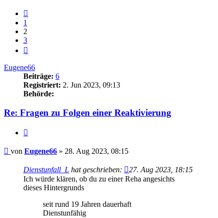
Vorherige
1
2
3
Nächste
Eugene66
Beiträge:
6
Registriert:
2. Jun 2023, 09:13
Behörde:
Re: Fragen zu Folgen einer Reaktivierung
Zitieren
Beitrag
von
Eugene66
»
28. Aug 2023, 08:15
Dienstunfall_L
hat geschrieben:
27. Aug 2023, 18:15
Ich würde klären, ob du zu einer Reha angesichts
dieses Hintergrunds
seit rund 19 Jahren dauerhaft
Dienstunfähig