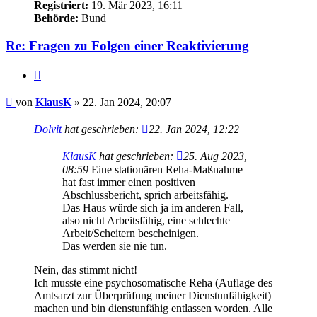
Registriert:
19. Mär 2023, 16:11
Behörde:
Bund
Re: Fragen zu Folgen einer Reaktivierung
Zitieren
Beitrag
von
KlausK
»
22. Jan 2024, 20:07
Dolvit
hat geschrieben:
22. Jan 2024, 12:22
KlausK
hat geschrieben:
25. Aug 2023,
08:59
Eine stationären Reha-Maßnahme
hat fast immer einen positiven
Abschlussbericht, sprich arbeitsfähig.
Das Haus würde sich ja im anderen Fall,
also nicht Arbeitsfähig, eine schlechte
Arbeit/Scheitern bescheinigen.
Das werden sie nie tun.
Nein, das stimmt nicht!
Ich musste eine psychosomatische Reha (Auflage des
Amtsarzt zur Überprüfung meiner Dienstunfähigkeit)
machen und bin dienstunfähig entlassen worden. Alle