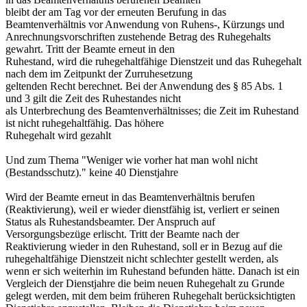
bleibt der am Tag vor der erneuten Berufung in das
Beamtenverhältnis vor Anwendung von Ruhens-, Kürzungs und
Anrechnungsvorschriften zustehende Betrag des Ruhegehalts
gewahrt. Tritt der Beamte erneut in den
Ruhestand, wird die ruhegehaltfähige Dienstzeit und das Ruhegehalt
nach dem im Zeitpunkt der Zurruhesetzung
geltenden Recht berechnet. Bei der Anwendung des § 85 Abs. 1
und 3 gilt die Zeit des Ruhestandes nicht
als Unterbrechung des Beamtenverhältnisses; die Zeit im Ruhestand
ist nicht ruhegehaltfähig. Das höhere
Ruhegehalt wird gezahlt
Und zum Thema "Weniger wie vorher hat man wohl nicht
(Bestandsschutz)." keine 40 Dienstjahre
Wird der Beamte erneut in das Beamtenverhältnis berufen
(Reaktivierung), weil er wieder dienstfähig ist, verliert er seinen
Status als Ruhestandsbeamter. Der Anspruch auf
Versorgungsbezüge erlischt. Tritt der Beamte nach der
Reaktivierung wieder in den Ruhestand, soll er in Bezug auf die
ruhegehaltfähige Dienstzeit nicht schlechter gestellt werden, als
wenn er sich weiterhin im Ruhestand befunden hätte. Danach ist ein
Vergleich der Dienstjahre die beim neuen Ruhegehalt zu Grunde
gelegt werden, mit dem beim früheren Ruhegehalt berücksichtigten