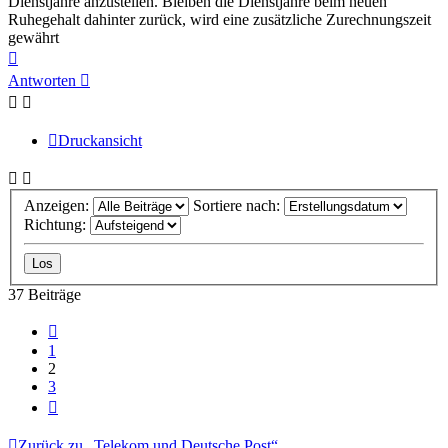
Dienstjahre anzustellen. Bleiben die Dienstjahre beim neuen
Ruhegehalt dahinter zurück, wird eine zusätzliche Zurechnungszeit
gewährt
Nach
oben
Antworten
Druckansicht
Anzeigen:
Sortiere nach:
Richtung:
37 Beiträge
Vorherige
1
2
3
Nächste
Zurück zu „Telekom und Deutsche Post“