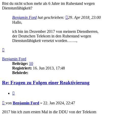
Bist du nicht schon mehr als 6 Jahre im Ruhestand wegen
Dienstunfähigkeit?
Benjamin Ford
hat geschrieben:
29. Apr 2018, 23:00
Hallo,
ich bin im Dezember 2017 von meinem Dienstherren,
der Deutschen Telekom in den Ruhestand wegen
Dienstunfähigkeit versetzt worden…….,
Nach
oben
Benjamin Ford
Beiträge:
10
Registriert:
16. Jun 2013, 17:48
Behörde:
Re: Fragen zu Folgen einer Reaktivierung
Zitieren
Beitrag
von
Benjamin Ford
»
22. Jan 2024, 22:47
2017 bin ich zum ersten Mal in die DDU von der Telekom