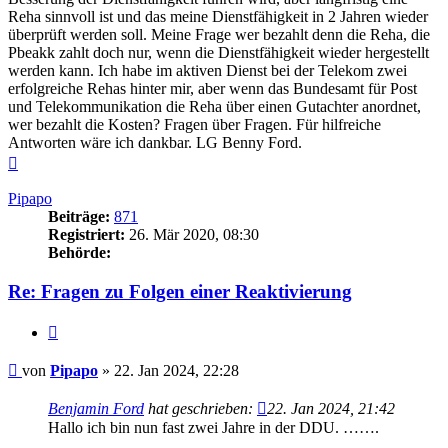
Reha sinnvoll ist und das meine Dienstfähigkeit in 2 Jahren wieder
überprüft werden soll. Meine Frage wer bezahlt denn die Reha, die
Pbeakk zahlt doch nur, wenn die Dienstfähigkeit wieder hergestellt
werden kann. Ich habe im aktiven Dienst bei der Telekom zwei
erfolgreiche Rehas hinter mir, aber wenn das Bundesamt für Post
und Telekommunikation die Reha über einen Gutachter anordnet,
wer bezahlt die Kosten? Fragen über Fragen. Für hilfreiche
Antworten wäre ich dankbar. LG Benny Ford.
Nach
oben
Pipapo
Beiträge:
871
Registriert:
26. Mär 2020, 08:30
Behörde:
Re: Fragen zu Folgen einer Reaktivierung
Zitieren
Beitrag
von
Pipapo
»
22. Jan 2024, 22:28
Benjamin Ford
hat geschrieben:
22. Jan 2024, 21:42
Hallo ich bin nun fast zwei Jahre in der DDU. …….