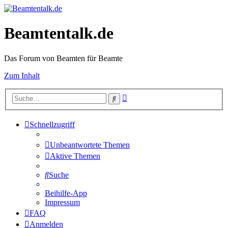
Beamtentalk.de
Das Forum von Beamten für Beamte
Zum Inhalt
Erweiterte
Suche
Suche
Schnellzugriff
Unbeantwortete Themen
Aktive Themen
Suche
Beihilfe-App
Impressum
FAQ
Anmelden