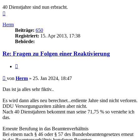
40 Dienstjahre sind nun erbracht.
Nach
oben
Herm
Beiträge:
650
Registriert:
15. Apr 2013, 17:38
Behörde:
Re: Fragen zu Folgen einer Reaktivierung
Zitieren
Beitrag
von
Herm
»
25. Jan 2024, 18:47
Das ist ja alles sehr fiktiv..
Es wird dann alles neu berechnet...erdiente Jahre sind nicht verloren.
DDU Versorgungszeiten zählen aber nicht.
Nach 40 Dienstjahren bekommt man seine 71,75 % so verstehe ich
das.
Erneute Berufung in das Beamtenverhältnis
Bei einem nach § 46 oder § 57 des Bundesbeamtengesetzes erneut
in das Beamtenverhältnis berufenen Beamten