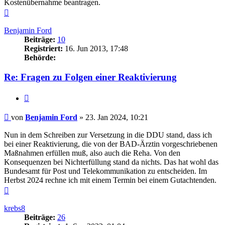
Kostenübernahme beantragen.
Nach
oben
Benjamin Ford
Beiträge:
10
Registriert:
16. Jun 2013, 17:48
Behörde:
Re: Fragen zu Folgen einer Reaktivierung
Zitieren
Beitrag
von
Benjamin Ford
»
23. Jan 2024, 10:21
Nun in dem Schreiben zur Versetzung in die DDU stand, dass ich
bei einer Reaktivierung, die von der BAD-Ärztin vorgeschriebenen
Maßnahmen erfüllen muß, also auch die Reha. Von den
Konsequenzen bei Nichterfüllung stand da nichts. Das hat wohl das
Bundesamt für Post und Telekommunikation zu entscheiden. Im
Herbst 2024 rechne ich mit einem Termin bei einem Gutachtenden.
Nach
oben
krebs8
Beiträge:
26