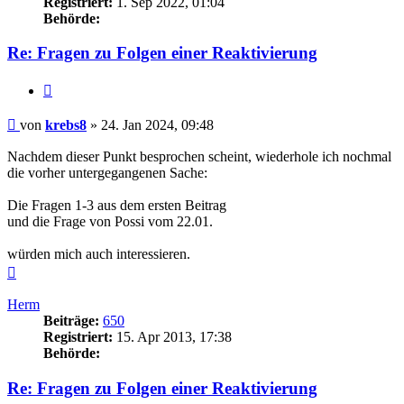
Registriert:
1. Sep 2022, 01:04
Behörde:
Re: Fragen zu Folgen einer Reaktivierung
Zitieren
Beitrag
von
krebs8
»
24. Jan 2024, 09:48
Nachdem dieser Punkt besprochen scheint, wiederhole ich nochmal
die vorher untergegangenen Sache:
Die Fragen 1-3 aus dem ersten Beitrag
und die Frage von Possi vom 22.01.
würden mich auch interessieren.
Nach
oben
Herm
Beiträge:
650
Registriert:
15. Apr 2013, 17:38
Behörde:
Re: Fragen zu Folgen einer Reaktivierung