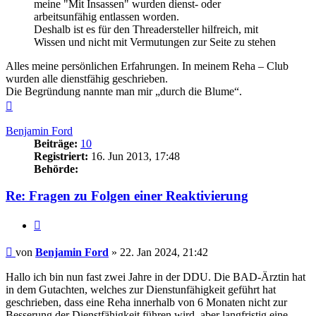
meine "Mit Insassen" wurden dienst- oder
arbeitsunfähig entlassen worden.
Deshalb ist es für den Threadersteller hilfreich, mit
Wissen und nicht mit Vermutungen zur Seite zu stehen
Alles meine persönlichen Erfahrungen. In meinem Reha – Club
wurden alle dienstfähig geschrieben.
Die Begründung nannte man mir „durch die Blume“.
Nach
oben
Benjamin Ford
Beiträge:
10
Registriert:
16. Jun 2013, 17:48
Behörde:
Re: Fragen zu Folgen einer Reaktivierung
Zitieren
Beitrag
von
Benjamin Ford
»
22. Jan 2024, 21:42
Hallo ich bin nun fast zwei Jahre in der DDU. Die BAD-Ärztin hat
in dem Gutachten, welches zur Dienstunfähigkeit geführt hat
geschrieben, dass eine Reha innerhalb von 6 Monaten nicht zur
Besserung der Dienstfähigkeit führen wird, aber langfristig eine