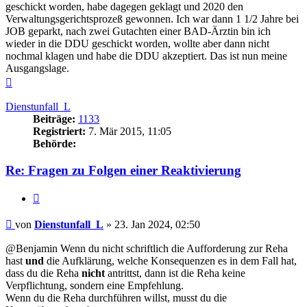
geschickt worden, habe dagegen geklagt und 2020 den
Verwaltungsgerichtsprozeß gewonnen. Ich war dann 1 1/2 Jahre bei
JOB geparkt, nach zwei Gutachten einer BAD-Ärztin bin ich
wieder in die DDU geschickt worden, wollte aber dann nicht
nochmal klagen und habe die DDU akzeptiert. Das ist nun meine
Ausgangslage.
Nach
oben
Dienstunfall_L
Beiträge:
1133
Registriert:
7. Mär 2015, 11:05
Behörde:
Re: Fragen zu Folgen einer Reaktivierung
Zitieren
Beitrag
von
Dienstunfall_L
»
23. Jan 2024, 02:50
@Benjamin Wenn du nicht schriftlich die Aufforderung zur Reha
hast
und
die Aufklärung, welche Konsequenzen es in dem Fall hat,
dass du die Reha
nicht
antrittst, dann ist die Reha keine
Verpflichtung, sondern eine Empfehlung.
Wenn du die Reha durchführen willst, musst du die