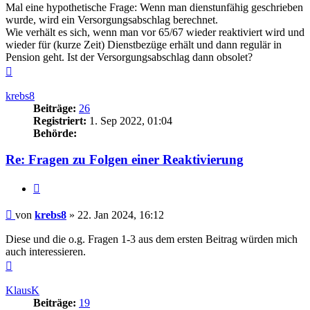
Mal eine hypothetische Frage: Wenn man dienstunfähig geschrieben
wurde, wird ein Versorgungsabschlag berechnet.
Wie verhält es sich, wenn man vor 65/67 wieder reaktiviert wird und
wieder für (kurze Zeit) Dienstbezüge erhält und dann regulär in
Pension geht. Ist der Versorgungsabschlag dann obsolet?
Nach
oben
krebs8
Beiträge:
26
Registriert:
1. Sep 2022, 01:04
Behörde:
Re: Fragen zu Folgen einer Reaktivierung
Zitieren
Beitrag
von
krebs8
»
22. Jan 2024, 16:12
Diese und die o.g. Fragen 1-3 aus dem ersten Beitrag würden mich
auch interessieren.
Nach
oben
KlausK
Beiträge:
19