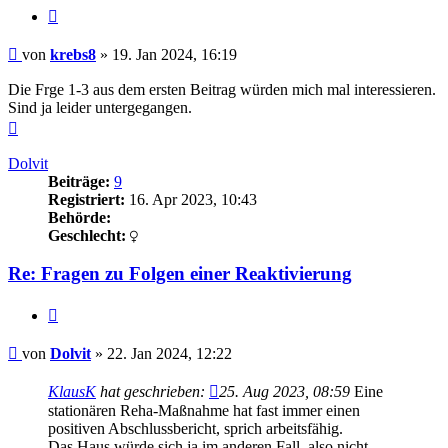
Zitieren
Beitrag
von
krebs8
»
19. Jan 2024, 16:19
Die Frge 1-3 aus dem ersten Beitrag würden mich mal interessieren.
Sind ja leider untergegangen.
Nach
oben
Dolvit
Beiträge:
9
Registriert:
16. Apr 2023, 10:43
Behörde:
Geschlecht:
Re: Fragen zu Folgen einer Reaktivierung
Zitieren
Beitrag
von
Dolvit
»
22. Jan 2024, 12:22
KlausK
hat geschrieben:
25. Aug 2023, 08:59
Eine
stationären Reha-Maßnahme hat fast immer einen
positiven Abschlussbericht, sprich arbeitsfähig.
Das Haus würde sich ja im anderen Fall, also nicht