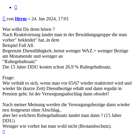
Zitieren
Beitrag
von
Herm
»
24. Jan 2024, 17:01
Was willst Du denn hören ?
Nach Reaktivierung landet man in der Besoldungsgruppe die man
vorher" bekleidet" hat..in dem
Beispiel Fall A8.
Begrenzte Dienstfähigkeit..heisst weniger WAZ.= weniger Bezüge
am Monatsende und weniger an
"Ruhegehaltssatz"
Die 15 Jahre DDU kosten schon 26,9 % Ruhegehaltssatz.
Frage:
Wie verhält es sich, wenn man vor 65/67 wieder reaktiviert wird und
wieder für (kurze Zeit) Dienstbezüge erhält und dann regulär in
Pension geht. Ist der Versorgungsabschlag dann obsolet?
Nach meiner Meinung werden die Versorgungsbezüge dann wieder
neu festgesetzt ohne Abschlag..
aber bei welchem Ruhegehaltssatz landet man dann ? (15 Jahre
DDU)
Weniger wie vorher hat man wohl nicht (Bestandsschutz).
Nach