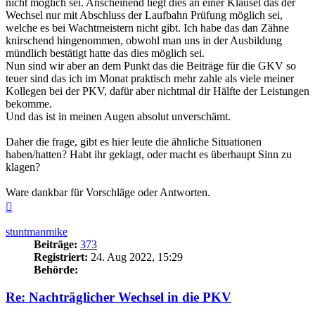
nicht möglich sei. Anscheinend liegt dies an einer Klausel das der
Wechsel nur mit Abschluss der Laufbahn Prüfung möglich sei,
welche es bei Wachtmeistern nicht gibt. Ich habe das dan Zähne
knirschend hingenommen, obwohl man uns in der Ausbildung
mündlich bestätigt hatte das dies möglich sei.
Nun sind wir aber an dem Punkt das die Beiträge für die GKV so
teuer sind das ich im Monat praktisch mehr zahle als viele meiner
Kollegen bei der PKV, dafür aber nichtmal dir Hälfte der Leistungen
bekomme.
Und das ist in meinen Augen absolut unverschämt.
Daher die frage, gibt es hier leute die ähnliche Situationen
haben/hatten? Habt ihr geklagt, oder macht es überhaupt Sinn zu
klagen?
Ware dankbar für Vorschläge oder Antworten.
Nach
oben
stuntmanmike
Beiträge:
373
Registriert:
24. Aug 2022, 15:29
Behörde:
Re: Nachträglicher Wechsel in die PKV