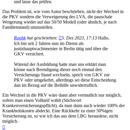
und lasse das prüfen.
Das Problem ist, wie vom Autor beschrieben, nicht der Wechsel in
die PKV sondern die Verweigerung des LVA, die pauschale
Weigerung wieder auf das 50/50 Modell (oder ähnlich, je nach
Familienstand) umzustellen.
Roohk
hat geschrieben:
5. Dez 2023, 17:13
Hallo,
Ich bin seit 2 Jahren nun im Dienst als
justizhauptwachtmeister in Berlin tätig und über die
GKV versichert.
Wärend der Ausbildung hatte man uns erklärt man
könne nach Beendigung dieser noch einmal den
Versicherungs Stand wechseln, sprich von GKV zur
PKV oder umgekehrt, allerdings sei diese Entscheidung
dan im Bezug auf die Beihilfe unwiderruflich.
Ein Wechsel in die PKV wäre dann aber vermutlich nur möglich,
sofern man einen Volltarif wählt (Stichwort
Krankenversicherungspflicht), da man dann auch wieder 100% der
Krankheitskosten abdeckt. Eine Rückkehr zu einer 50%igen
Versicherung ist, so wie ich das aus dem LBG herauslese, nicht
möglich.
Nach