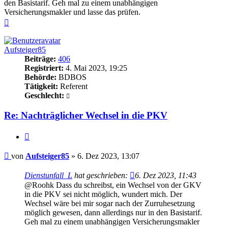
den Basistarif. Geh mal zu einem unabhängigen
Versicherungsmakler und lasse das prüfen.
Nach
oben
Aufsteiger85
Beiträge:
406
Registriert:
4. Mai 2023, 19:25
Behörde:
BDBOS
Tätigkeit:
Referent
Geschlecht:
Re: Nachträglicher Wechsel in die PKV
Zitieren
Beitrag
von
Aufsteiger85
»
6. Dez 2023, 13:07
Dienstunfall_L
hat geschrieben:
6. Dez 2023, 11:43
@Roohk Dass du schreibst, ein Wechsel von der GKV
in die PKV sei nicht möglich, wundert mich. Der
Wechsel wäre bei mir sogar nach der Zurruhesetzung
möglich gewesen, dann allerdings nur in den Basistarif.
Geh mal zu einem unabhängigen Versicherungsmakler