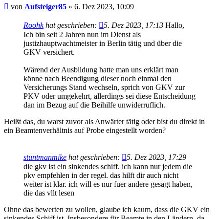
Beitrag
von
Aufsteiger85
»
6. Dez 2023, 10:09
Roohk
hat geschrieben:
5. Dez 2023, 17:13
Hallo,
Ich bin seit 2 Jahren nun im Dienst als
justizhauptwachtmeister in Berlin tätig und über die
GKV versichert.
Wärend der Ausbildung hatte man uns erklärt man
könne nach Beendigung dieser noch einmal den
Versicherungs Stand wechseln, sprich von GKV zur
PKV oder umgekehrt, allerdings sei diese Entscheidung
dan im Bezug auf die Beihilfe unwiderruflich.
Heißt das, du warst zuvor als Anwärter tätig oder bist du direkt in
ein Beamtenverhältnis auf Probe eingestellt worden?
stuntmanmike
hat geschrieben:
5. Dez 2023, 17:29
die gkv ist ein sinkendes schiff. ich kann nur jedem die
pkv empfehlen in der regel. das hilft dir auch nicht
weiter ist klar. ich will es nur fuer andere gesagt haben,
die das vllt lesen
Ohne das bewerten zu wollen, glaube ich kaum, dass die GKV ein
sinkendes Schiff ist. Insbesondere für Beamte in den Ländern, da