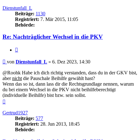
oben
Dienstunfall_L
Beiträge:
1130
Registriert:
7. Mär 2015, 11:05
Behörde:
Re: Nachträglicher Wechsel in die PKV
Zitieren
Beitrag
von
Dienstunfall_L
»
6. Dez 2023, 14:30
@Roohk Habe ich dich richtig verstanden, dass du in der GKV bist,
aber
nicht
die Pauschale Beihilfe gewählt hast?
Wenn das so ist, dann lass dir die Rechtsgrundlage nennen, warum
du bei einem Wechsel in die PKV nicht beihilfeberechtigt
(individuelle Beihilfe) bist bzw. sein sollst.
Nach
oben
Gertrud1927
Beiträge:
577
Registriert:
28. Jun 2013, 18:45
Behörde: