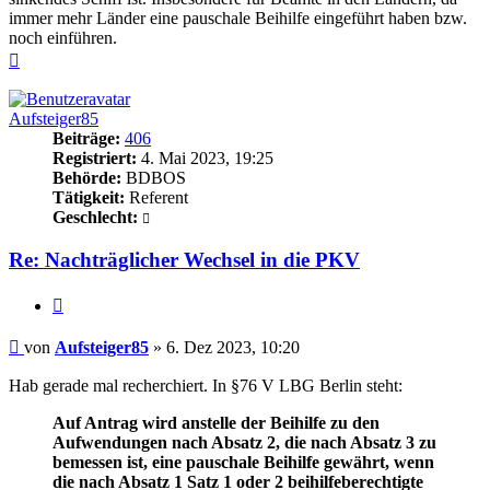
immer mehr Länder eine pauschale Beihilfe eingeführt haben bzw.
noch einführen.
Nach
oben
Aufsteiger85
Beiträge:
406
Registriert:
4. Mai 2023, 19:25
Behörde:
BDBOS
Tätigkeit:
Referent
Geschlecht:
Re: Nachträglicher Wechsel in die PKV
Zitieren
Beitrag
von
Aufsteiger85
»
6. Dez 2023, 10:20
Hab gerade mal recherchiert. In §76 V LBG Berlin steht:
Auf Antrag wird anstelle der Beihilfe zu den
Aufwendungen nach Absatz 2, die nach Absatz 3 zu
bemessen ist, eine pauschale Beihilfe gewährt, wenn
die nach Absatz 1 Satz 1 oder 2 beihilfeberechtigte