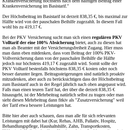
Krankenversicherung höchstens nach dem hälftigen Beitrag einer
Krankenversicherung im Basistarif."
Der Höchstbeitrag im Basistarif ist derzeit 838,35 €, bis maximal zur
Hälfte wird von der pauschalen Beihilfe zugezahlt. In diesem Fall
wohl bis zu 419,17 €.
Bei der PKV Versicherung sucht man sich einen
regulären PKV
Volltarif der eine 100% Absicherung
bietet, auch zu diesen hat
man als Beamter mit der Versicherungsfreiheit Zugang. Hier muss
man dann eben mitdenken, dass vom Beitrag der 100% PKV-
Vollversicherung dann von der pauschalen Beihilfe die Hälfte
jedoch nur höchstens 419,17 € zugezahlt wird. Somit sollte der
PKV Volltarif bestenfalls höchstens 838,35 € kosten oder noch
besser darunter liegen. Beitragssteigerungen sind natürlich proaktiv
mitzudenken, aber auch zu berücksichtigen dass der Höchstbeitrag
zum Basistarif auch in der Regel jährlich nach oben angepasst wird.
Falls man einen teuren Tarif hat, der über die derzeit 838,35 €
hinausgeht, ist der Mehrbeitrag natürlich selbst zu tragen oder man
sieht diesen Mehrbeitrag dann fitkiv als "Zusatzversicherung" weil
der Tarif etwa bessere Leistungen hat.
Bitte hier aber auch schauen, dass man alle für sich relevanten
Leistungen mit dabei hat (Kur, Rehas, AHB, Pallativ, Hospitz,
Behandlungspflege, Haushaltshilfe, Zahn, Transportkosten,