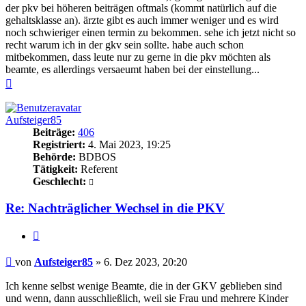
der pkv bei höheren beiträgen oftmals (kommt natürlich auf die
gehaltsklasse an). ärzte gibt es auch immer weniger und es wird
noch schwieriger einen termin zu bekommen. sehe ich jetzt nicht so
recht warum ich in der gkv sein sollte. habe auch schon
mitbekommen, dass leute nur zu gerne in die pkv möchten als
beamte, es allerdings versaeumt haben bei der einstellung...
Nach
oben
Aufsteiger85
Beiträge:
406
Registriert:
4. Mai 2023, 19:25
Behörde:
BDBOS
Tätigkeit:
Referent
Geschlecht:
Re: Nachträglicher Wechsel in die PKV
Zitieren
Beitrag
von
Aufsteiger85
»
6. Dez 2023, 20:20
Ich kenne selbst wenige Beamte, die in der GKV geblieben sind
und wenn, dann ausschließlich, weil sie Frau und mehrere Kinder