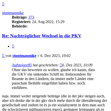
Nach
oben
stuntmanmike
Beiträge:
373
Registriert:
24. Aug 2022, 15:29
Behörde:
Re: Nachträglicher Wechsel in die PKV
Zitieren
Beitrag
von
stuntmanmike
»
6. Dez 2023, 19:02
Aufsteiger85
hat geschrieben:
6. Dez 2023, 10:09
Ohne das bewerten zu wollen, glaube ich kaum, dass
die GKV ein sinkendes Schiff ist. Insbesondere für
Beamte in den Ländern, da immer mehr Länder eine
pauschale Beihilfe eingeführt haben bzw. noch
einführen.
naja. immer weiter steigende beiträge (die in der pkv steigen auch,
aber ich denke die in der gkv doch mehr durch die überalterung der
gesellschaft und zudem ist es ja ein sozialsystem in dem man auch
die schwächeren mitfinanzieren muss), geringere leistungen als in