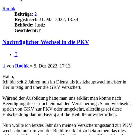
Roohk
Beiträge:
2
Registriert:
31. Mär 2022, 13:39
Behörde:
Justiz
Geschlecht:
Nachträglicher Wechsel in die PKV
Zitieren
Beitrag
von
Roohk
»
5. Dez 2023, 17:13
Hallo,
Ich bin seit 2 Jahren nun im Dienst als justizhauptwachtmeister in
Berlin tätig und über die GKV versichert.
Wärend der Ausbildung hatte man uns erklärt man könne nach
Beendigung dieser noch einmal den Versicherungs Stand wechseln,
sprich von GKV zur PKV oder umgekehrt, allerdings sei diese
Entscheidung dan im Bezug auf die Beihilfe unwiderruflich.
Nun wollte ich letztes Jahr dan meinen Versicherungsstand zur PKV
wechseln, nur um von der Beihilfe erklärt zu bekommen das dies