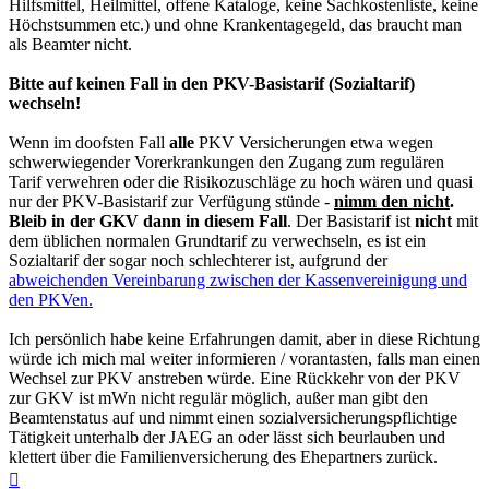
Hilfsmittel, Heilmittel, offene Kataloge, keine Sachkostenliste, keine
Höchstsummen etc.) und ohne Krankentagegeld, das braucht man
als Beamter nicht.
Bitte auf keinen Fall in den PKV-Basistarif (Sozialtarif)
wechseln!
Wenn im doofsten Fall
alle
PKV Versicherungen etwa wegen
schwerwiegender Vorerkrankungen den Zugang zum regulären
Tarif verwehren oder die Risikozuschläge zu hoch wären und quasi
nur der PKV-Basistarif zur Verfügung stünde -
nimm den nicht
.
Bleib in der GKV dann in diesem Fall
. Der Basistarif ist
nicht
mit
dem üblichen normalen Grundtarif zu verwechseln, es ist ein
Sozialtarif der sogar noch schlechterer ist, aufgrund der
abweichenden Vereinbarung zwischen der Kassenvereinigung und
den PKVen.
Ich persönlich habe keine Erfahrungen damit, aber in diese Richtung
würde ich mich mal weiter informieren / vorantasten, falls man einen
Wechsel zur PKV anstreben würde. Eine Rückkehr von der PKV
zur GKV ist mWn nicht regulär möglich, außer man gibt den
Beamtenstatus auf und nimmt einen sozialversicherungspflichtige
Tätigkeit unterhalb der JAEG an oder lässt sich beurlauben und
klettert über die Familienversicherung des Ehepartners zurück.
Nach