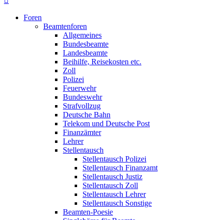
Foren
Beamtenforen
Allgemeines
Bundesbeamte
Landesbeamte
Beihilfe, Reisekosten etc.
Zoll
Polizei
Feuerwehr
Bundeswehr
Strafvollzug
Deutsche Bahn
Telekom und Deutsche Post
Finanzämter
Lehrer
Stellentausch
Stellentausch Polizei
Stellentausch Finanzamt
Stellentausch Justiz
Stellentausch Zoll
Stellentausch Lehrer
Stellentausch Sonstige
Beamten-Poesie