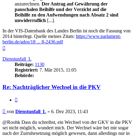
anzurechnen.
Der Antrag auf Gewährung der
pauschalen Beihilfe und der Verzicht auf die
Beihilfe zu den Aufwendungen nach Absatz 2 sind
unwiderruflich
[...].
In der VIS-Datenbank des Landes Berlin ist noch die Fassung von
2014 hinterlegt. Quelle meines Zitats:
https://www.parlament-
berlin.de/ados/18 ... 8-2436.pdf
Nach
oben
Dienstunfall_L
Beiträge:
1130
Registriert:
7. Mär 2015, 11:05
Behörde:
Re: Nachträglicher Wechsel in die PKV
Zitieren
Beitrag
von
Dienstunfall_L
»
6. Dez 2023, 11:43
@Roohk Dass du schreibst, ein Wechsel von der GKV in die PKV
sei nicht möglich, wundert mich. Der Wechsel wäre bei mir sogar
nach der Zurruhesetzung möglich gewesen, dann allerdings nur in