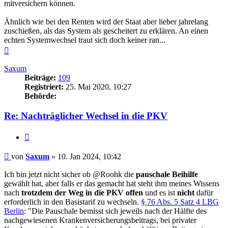
mitversichern können.
Ähnlich wie bei den Renten wird der Staat aber lieber jahrelang
zuschießen, als das System als gescheitert zu erklären. An einen
echten Systemwechsel traut sich doch keiner ran...
Nach
oben
Saxum
Beiträge:
109
Registriert:
25. Mai 2020, 10:27
Behörde:
Re: Nachträglicher Wechsel in die PKV
Zitieren
Beitrag
von
Saxum
»
10. Jan 2024, 10:42
Ich bin jetzt nicht sicher ob @Roohk die
pauschale Beihilfe
gewählt hat, aber falls er das gemacht hat steht ihm meines Wissens
nach
trotzdem der Weg in die PKV offen
und es ist
nicht
dafür
erforderlich in den Basistarif zu wechseln.
§ 76 Abs. 5 Satz 4 LBG
Berlin
: "Die Pauschale bemisst sich jeweils nach der Hälfte des
nachgewiesenen Krankenversicherungsbeitrags, bei privater