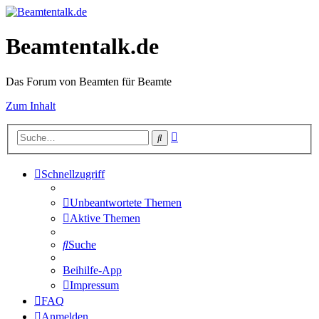
Beamtentalk.de
Das Forum von Beamten für Beamte
Zum Inhalt
Erweiterte
Suche
Suche
Schnellzugriff
Unbeantwortete Themen
Aktive Themen
Suche
Beihilfe-App
Impressum
FAQ
Anmelden