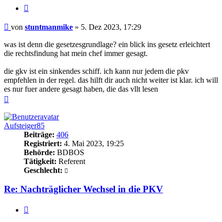
Zitieren
Beitrag
von
stuntmanmike
»
5. Dez 2023, 17:29
was ist denn die gesetzesgrundlage? ein blick ins gesetz erleichtert
die rechtsfindung hat mein chef immer gesagt.
die gkv ist ein sinkendes schiff. ich kann nur jedem die pkv
empfehlen in der regel. das hilft dir auch nicht weiter ist klar. ich will
es nur fuer andere gesagt haben, die das vllt lesen
Nach
oben
Aufsteiger85
Beiträge:
406
Registriert:
4. Mai 2023, 19:25
Behörde:
BDBOS
Tätigkeit:
Referent
Geschlecht:
Re: Nachträglicher Wechsel in die PKV
Zitieren