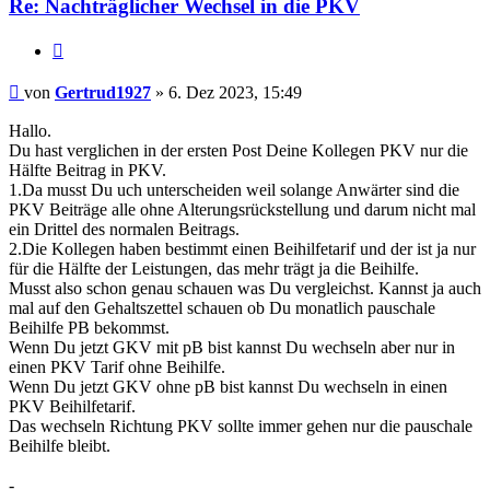
Re: Nachträglicher Wechsel in die PKV
Zitieren
Beitrag
von
Gertrud1927
»
6. Dez 2023, 15:49
Hallo.
Du hast verglichen in der ersten Post Deine Kollegen PKV nur die
Hälfte Beitrag in PKV.
1.Da musst Du uch unterscheiden weil solange Anwärter sind die
PKV Beiträge alle ohne Alterungsrückstellung und darum nicht mal
ein Drittel des normalen Beitrags.
2.Die Kollegen haben bestimmt einen Beihilfetarif und der ist ja nur
für die Hälfte der Leistungen, das mehr trägt ja die Beihilfe.
Musst also schon genau schauen was Du vergleichst. Kannst ja auch
mal auf den Gehaltszettel schauen ob Du monatlich pauschale
Beihilfe PB bekommst.
Wenn Du jetzt GKV mit pB bist kannst Du wechseln aber nur in
einen PKV Tarif ohne Beihilfe.
Wenn Du jetzt GKV ohne pB bist kannst Du wechseln in einen
PKV Beihilfetarif.
Das wechseln Richtung PKV sollte immer gehen nur die pauschale
Beihilfe bleibt.
-