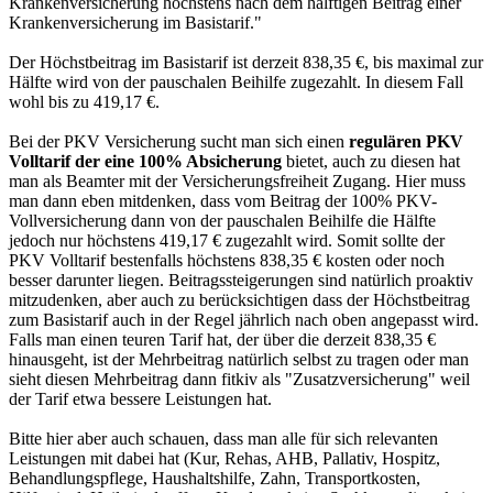
Krankenversicherung höchstens nach dem hälftigen Beitrag einer
Krankenversicherung im Basistarif."
Der Höchstbeitrag im Basistarif ist derzeit 838,35 €, bis maximal zur
Hälfte wird von der pauschalen Beihilfe zugezahlt. In diesem Fall
wohl bis zu 419,17 €.
Bei der PKV Versicherung sucht man sich einen
regulären PKV
Volltarif der eine 100% Absicherung
bietet, auch zu diesen hat
man als Beamter mit der Versicherungsfreiheit Zugang. Hier muss
man dann eben mitdenken, dass vom Beitrag der 100% PKV-
Vollversicherung dann von der pauschalen Beihilfe die Hälfte
jedoch nur höchstens 419,17 € zugezahlt wird. Somit sollte der
PKV Volltarif bestenfalls höchstens 838,35 € kosten oder noch
besser darunter liegen. Beitragssteigerungen sind natürlich proaktiv
mitzudenken, aber auch zu berücksichtigen dass der Höchstbeitrag
zum Basistarif auch in der Regel jährlich nach oben angepasst wird.
Falls man einen teuren Tarif hat, der über die derzeit 838,35 €
hinausgeht, ist der Mehrbeitrag natürlich selbst zu tragen oder man
sieht diesen Mehrbeitrag dann fitkiv als "Zusatzversicherung" weil
der Tarif etwa bessere Leistungen hat.
Bitte hier aber auch schauen, dass man alle für sich relevanten
Leistungen mit dabei hat (Kur, Rehas, AHB, Pallativ, Hospitz,
Behandlungspflege, Haushaltshilfe, Zahn, Transportkosten,