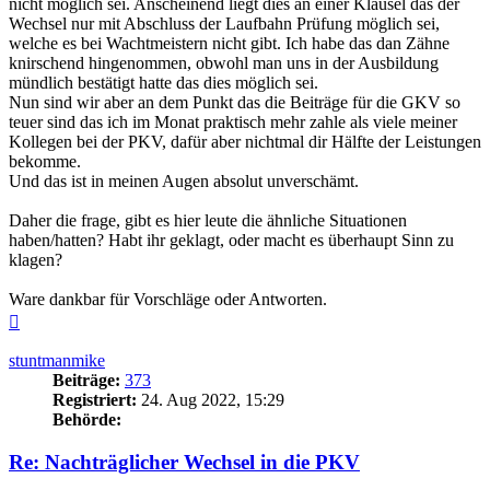
nicht möglich sei. Anscheinend liegt dies an einer Klausel das der
Wechsel nur mit Abschluss der Laufbahn Prüfung möglich sei,
welche es bei Wachtmeistern nicht gibt. Ich habe das dan Zähne
knirschend hingenommen, obwohl man uns in der Ausbildung
mündlich bestätigt hatte das dies möglich sei.
Nun sind wir aber an dem Punkt das die Beiträge für die GKV so
teuer sind das ich im Monat praktisch mehr zahle als viele meiner
Kollegen bei der PKV, dafür aber nichtmal dir Hälfte der Leistungen
bekomme.
Und das ist in meinen Augen absolut unverschämt.
Daher die frage, gibt es hier leute die ähnliche Situationen
haben/hatten? Habt ihr geklagt, oder macht es überhaupt Sinn zu
klagen?
Ware dankbar für Vorschläge oder Antworten.
Nach
oben
stuntmanmike
Beiträge:
373
Registriert:
24. Aug 2022, 15:29
Behörde:
Re: Nachträglicher Wechsel in die PKV