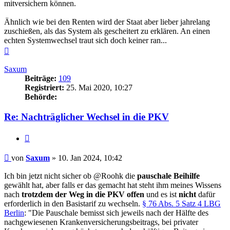
mitversichern können.
Ähnlich wie bei den Renten wird der Staat aber lieber jahrelang
zuschießen, als das System als gescheitert zu erklären. An einen
echten Systemwechsel traut sich doch keiner ran...
Nach
oben
Saxum
Beiträge:
109
Registriert:
25. Mai 2020, 10:27
Behörde:
Re: Nachträglicher Wechsel in die PKV
Zitieren
Beitrag
von
Saxum
»
10. Jan 2024, 10:42
Ich bin jetzt nicht sicher ob @Roohk die
pauschale Beihilfe
gewählt hat, aber falls er das gemacht hat steht ihm meines Wissens
nach
trotzdem der Weg in die PKV offen
und es ist
nicht
dafür
erforderlich in den Basistarif zu wechseln.
§ 76 Abs. 5 Satz 4 LBG
Berlin
: "Die Pauschale bemisst sich jeweils nach der Hälfte des
nachgewiesenen Krankenversicherungsbeitrags, bei privater