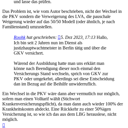
und lasse das prüfen.
Das Problem ist, wie vom Autor beschrieben, nicht der Wechsel in
die PKV sondern die Verweigerung des LVA, die pauschale
Weigerung wieder auf das 50/50 Modell (oder ähnlich, je nach
Familienstand) umzustellen.
Roohk
hat geschrieben:
5. Dez 2023, 17:13
Hallo,
Ich bin seit 2 Jahren nun im Dienst als
justizhauptwachtmeister in Berlin tätig und über die
GKV versichert.
Wärend der Ausbildung hatte man uns erklärt man
könne nach Beendigung dieser noch einmal den
Versicherungs Stand wechseln, sprich von GKV zur
PKV oder umgekehrt, allerdings sei diese Entscheidung
dan im Bezug auf die Beihilfe unwiderruflich.
Ein Wechsel in die PKV wäre dann aber vermutlich nur möglich,
sofern man einen Volltarif wählt (Stichwort
Krankenversicherungspflicht), da man dann auch wieder 100% der
Krankheitskosten abdeckt. Eine Rückkehr zu einer 50%igen
Versicherung ist, so wie ich das aus dem LBG herauslese, nicht
möglich.
Nach