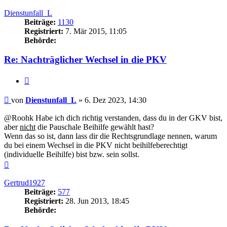
oben
Dienstunfall_L
Beiträge:
1130
Registriert:
7. Mär 2015, 11:05
Behörde:
Re: Nachträglicher Wechsel in die PKV
Zitieren
Beitrag
von
Dienstunfall_L
»
6. Dez 2023, 14:30
@Roohk Habe ich dich richtig verstanden, dass du in der GKV bist,
aber
nicht
die Pauschale Beihilfe gewählt hast?
Wenn das so ist, dann lass dir die Rechtsgrundlage nennen, warum
du bei einem Wechsel in die PKV nicht beihilfeberechtigt
(individuelle Beihilfe) bist bzw. sein sollst.
Nach
oben
Gertrud1927
Beiträge:
577
Registriert:
28. Jun 2013, 18:45
Behörde: