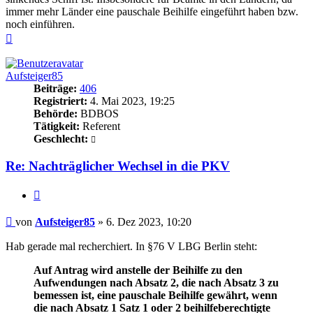
immer mehr Länder eine pauschale Beihilfe eingeführt haben bzw.
noch einführen.
Nach
oben
Aufsteiger85
Beiträge:
406
Registriert:
4. Mai 2023, 19:25
Behörde:
BDBOS
Tätigkeit:
Referent
Geschlecht:
Re: Nachträglicher Wechsel in die PKV
Zitieren
Beitrag
von
Aufsteiger85
»
6. Dez 2023, 10:20
Hab gerade mal recherchiert. In §76 V LBG Berlin steht:
Auf Antrag wird anstelle der Beihilfe zu den
Aufwendungen nach Absatz 2, die nach Absatz 3 zu
bemessen ist, eine pauschale Beihilfe gewährt, wenn
die nach Absatz 1 Satz 1 oder 2 beihilfeberechtigte