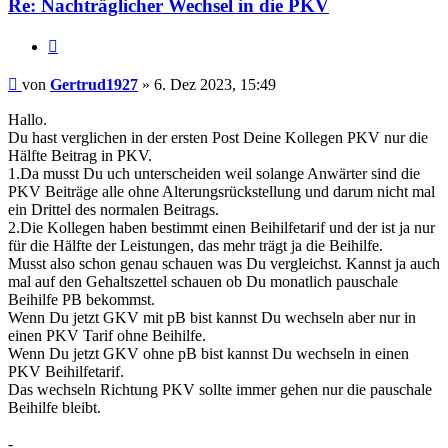
Re: Nachträglicher Wechsel in die PKV
Zitieren
Beitrag
von
Gertrud1927
»
6. Dez 2023, 15:49
Hallo.
Du hast verglichen in der ersten Post Deine Kollegen PKV nur die
Hälfte Beitrag in PKV.
1.Da musst Du uch unterscheiden weil solange Anwärter sind die
PKV Beiträge alle ohne Alterungsrückstellung und darum nicht mal
ein Drittel des normalen Beitrags.
2.Die Kollegen haben bestimmt einen Beihilfetarif und der ist ja nur
für die Hälfte der Leistungen, das mehr trägt ja die Beihilfe.
Musst also schon genau schauen was Du vergleichst. Kannst ja auch
mal auf den Gehaltszettel schauen ob Du monatlich pauschale
Beihilfe PB bekommst.
Wenn Du jetzt GKV mit pB bist kannst Du wechseln aber nur in
einen PKV Tarif ohne Beihilfe.
Wenn Du jetzt GKV ohne pB bist kannst Du wechseln in einen
PKV Beihilfetarif.
Das wechseln Richtung PKV sollte immer gehen nur die pauschale
Beihilfe bleibt.
-