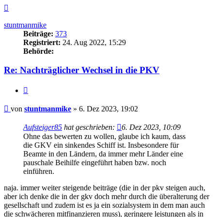
Nach
oben
stuntmanmike
Beiträge:
373
Registriert:
24. Aug 2022, 15:29
Behörde:
Re: Nachträglicher Wechsel in die PKV
Zitieren
Beitrag
von
stuntmanmike
»
6. Dez 2023, 19:02
Aufsteiger85
hat geschrieben:
6. Dez 2023, 10:09
Ohne das bewerten zu wollen, glaube ich kaum, dass
die GKV ein sinkendes Schiff ist. Insbesondere für
Beamte in den Ländern, da immer mehr Länder eine
pauschale Beihilfe eingeführt haben bzw. noch
einführen.
naja. immer weiter steigende beiträge (die in der pkv steigen auch,
aber ich denke die in der gkv doch mehr durch die überalterung der
gesellschaft und zudem ist es ja ein sozialsystem in dem man auch
die schwächeren mitfinanzieren muss), geringere leistungen als in