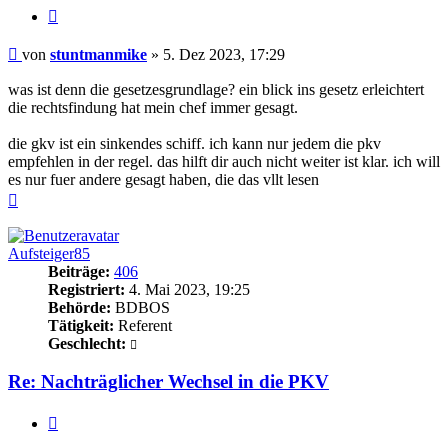
Zitieren
Beitrag
von
stuntmanmike
»
5. Dez 2023, 17:29
was ist denn die gesetzesgrundlage? ein blick ins gesetz erleichtert
die rechtsfindung hat mein chef immer gesagt.
die gkv ist ein sinkendes schiff. ich kann nur jedem die pkv
empfehlen in der regel. das hilft dir auch nicht weiter ist klar. ich will
es nur fuer andere gesagt haben, die das vllt lesen
Nach
oben
Aufsteiger85
Beiträge:
406
Registriert:
4. Mai 2023, 19:25
Behörde:
BDBOS
Tätigkeit:
Referent
Geschlecht:
Re: Nachträglicher Wechsel in die PKV
Zitieren