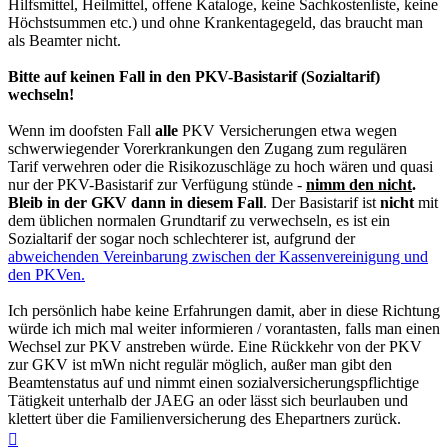
Hilfsmittel, Heilmittel, offene Kataloge, keine Sachkostenliste, keine
Höchstsummen etc.) und ohne Krankentagegeld, das braucht man
als Beamter nicht.
Bitte auf keinen Fall in den PKV-Basistarif (Sozialtarif)
wechseln!
Wenn im doofsten Fall
alle
PKV Versicherungen etwa wegen
schwerwiegender Vorerkrankungen den Zugang zum regulären
Tarif verwehren oder die Risikozuschläge zu hoch wären und quasi
nur der PKV-Basistarif zur Verfügung stünde -
nimm den nicht
.
Bleib in der GKV dann in diesem Fall
. Der Basistarif ist
nicht
mit
dem üblichen normalen Grundtarif zu verwechseln, es ist ein
Sozialtarif der sogar noch schlechterer ist, aufgrund der
abweichenden Vereinbarung zwischen der Kassenvereinigung und
den PKVen.
Ich persönlich habe keine Erfahrungen damit, aber in diese Richtung
würde ich mich mal weiter informieren / vorantasten, falls man einen
Wechsel zur PKV anstreben würde. Eine Rückkehr von der PKV
zur GKV ist mWn nicht regulär möglich, außer man gibt den
Beamtenstatus auf und nimmt einen sozialversicherungspflichtige
Tätigkeit unterhalb der JAEG an oder lässt sich beurlauben und
klettert über die Familienversicherung des Ehepartners zurück.
Nach