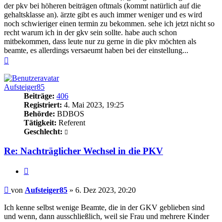
der pkv bei höheren beiträgen oftmals (kommt natürlich auf die
gehaltsklasse an). ärzte gibt es auch immer weniger und es wird
noch schwieriger einen termin zu bekommen. sehe ich jetzt nicht so
recht warum ich in der gkv sein sollte. habe auch schon
mitbekommen, dass leute nur zu gerne in die pkv möchten als
beamte, es allerdings versaeumt haben bei der einstellung...
Nach
oben
Aufsteiger85
Beiträge:
406
Registriert:
4. Mai 2023, 19:25
Behörde:
BDBOS
Tätigkeit:
Referent
Geschlecht:
Re: Nachträglicher Wechsel in die PKV
Zitieren
Beitrag
von
Aufsteiger85
»
6. Dez 2023, 20:20
Ich kenne selbst wenige Beamte, die in der GKV geblieben sind
und wenn, dann ausschließlich, weil sie Frau und mehrere Kinder