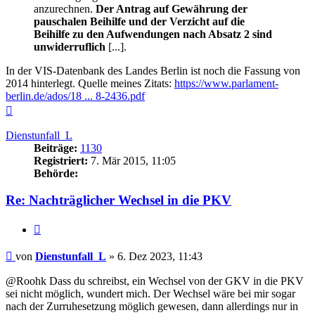
anzurechnen.
Der Antrag auf Gewährung der
pauschalen Beihilfe und der Verzicht auf die
Beihilfe zu den Aufwendungen nach Absatz 2 sind
unwiderruflich
[...].
In der VIS-Datenbank des Landes Berlin ist noch die Fassung von
2014 hinterlegt. Quelle meines Zitats:
https://www.parlament-
berlin.de/ados/18 ... 8-2436.pdf
Nach
oben
Dienstunfall_L
Beiträge:
1130
Registriert:
7. Mär 2015, 11:05
Behörde:
Re: Nachträglicher Wechsel in die PKV
Zitieren
Beitrag
von
Dienstunfall_L
»
6. Dez 2023, 11:43
@Roohk Dass du schreibst, ein Wechsel von der GKV in die PKV
sei nicht möglich, wundert mich. Der Wechsel wäre bei mir sogar
nach der Zurruhesetzung möglich gewesen, dann allerdings nur in