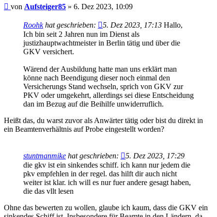
Beitrag
von
Aufsteiger85
»
6. Dez 2023, 10:09
Roohk
hat geschrieben:
5. Dez 2023, 17:13
Hallo,
Ich bin seit 2 Jahren nun im Dienst als
justizhauptwachtmeister in Berlin tätig und über die
GKV versichert.
Wärend der Ausbildung hatte man uns erklärt man
könne nach Beendigung dieser noch einmal den
Versicherungs Stand wechseln, sprich von GKV zur
PKV oder umgekehrt, allerdings sei diese Entscheidung
dan im Bezug auf die Beihilfe unwiderruflich.
Heißt das, du warst zuvor als Anwärter tätig oder bist du direkt in
ein Beamtenverhältnis auf Probe eingestellt worden?
stuntmanmike
hat geschrieben:
5. Dez 2023, 17:29
die gkv ist ein sinkendes schiff. ich kann nur jedem die
pkv empfehlen in der regel. das hilft dir auch nicht
weiter ist klar. ich will es nur fuer andere gesagt haben,
die das vllt lesen
Ohne das bewerten zu wollen, glaube ich kaum, dass die GKV ein
sinkendes Schiff ist. Insbesondere für Beamte in den Ländern, da