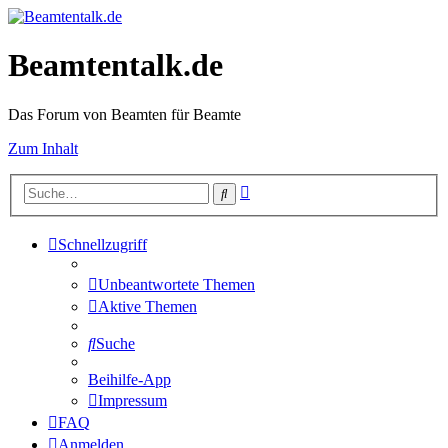
Beamtentalk.de
Das Forum von Beamten für Beamte
Zum Inhalt
Erweiterte
Suche
Suche
Schnellzugriff
Unbeantwortete Themen
Aktive Themen
Suche
Beihilfe-App
Impressum
FAQ
Anmelden