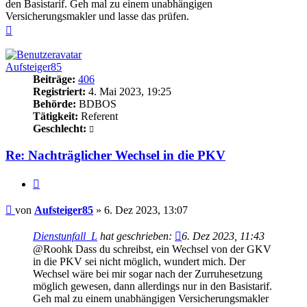
den Basistarif. Geh mal zu einem unabhängigen
Versicherungsmakler und lasse das prüfen.
Nach
oben
Aufsteiger85
Beiträge:
406
Registriert:
4. Mai 2023, 19:25
Behörde:
BDBOS
Tätigkeit:
Referent
Geschlecht:
Re: Nachträglicher Wechsel in die PKV
Zitieren
Beitrag
von
Aufsteiger85
»
6. Dez 2023, 13:07
Dienstunfall_L
hat geschrieben:
6. Dez 2023, 11:43
@Roohk Dass du schreibst, ein Wechsel von der GKV
in die PKV sei nicht möglich, wundert mich. Der
Wechsel wäre bei mir sogar nach der Zurruhesetzung
möglich gewesen, dann allerdings nur in den Basistarif.
Geh mal zu einem unabhängigen Versicherungsmakler