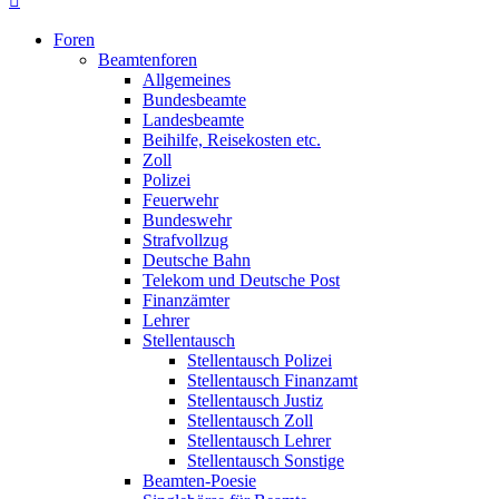
Foren
Beamtenforen
Allgemeines
Bundesbeamte
Landesbeamte
Beihilfe, Reisekosten etc.
Zoll
Polizei
Feuerwehr
Bundeswehr
Strafvollzug
Deutsche Bahn
Telekom und Deutsche Post
Finanzämter
Lehrer
Stellentausch
Stellentausch Polizei
Stellentausch Finanzamt
Stellentausch Justiz
Stellentausch Zoll
Stellentausch Lehrer
Stellentausch Sonstige
Beamten-Poesie