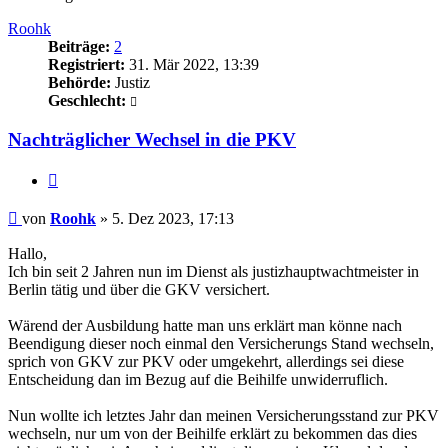
Roohk
Beiträge:
2
Registriert:
31. Mär 2022, 13:39
Behörde:
Justiz
Geschlecht:
Nachträglicher Wechsel in die PKV
Zitieren
Beitrag
von
Roohk
»
5. Dez 2023, 17:13
Hallo,
Ich bin seit 2 Jahren nun im Dienst als justizhauptwachtmeister in
Berlin tätig und über die GKV versichert.
Wärend der Ausbildung hatte man uns erklärt man könne nach
Beendigung dieser noch einmal den Versicherungs Stand wechseln,
sprich von GKV zur PKV oder umgekehrt, allerdings sei diese
Entscheidung dan im Bezug auf die Beihilfe unwiderruflich.
Nun wollte ich letztes Jahr dan meinen Versicherungsstand zur PKV
wechseln, nur um von der Beihilfe erklärt zu bekommen das dies