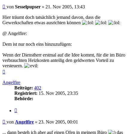
Beitrag
von
Sesselpupser
»
21. Nov 2005, 13:43
Hier träumt doch tatsächlich jemand davon, dass die
Gewerkschaften etwas ausrichten können
@ Angelfire:
Dem ist nur noch eins hinzuzufügen:
Wenn der Dienstherr erstmal auf die Idee kommt, für die im Büro
verbrauchten Heizkosten anteilig den geldwerten Vorteil zu
versteuern.
Nach
oben
Angelfire
Beiträge:
402
Registriert:
15. Nov 2005, 23:35
Behörde:
Zitieren
Beitrag
von
Angelfire
»
23. Nov 2005, 00:01
... dann besteh ich aber auf einen Ofen in meinem Büro
das