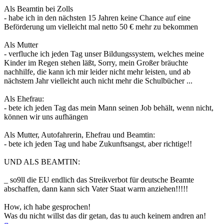
Als Beamtin bei Zolls
- habe ich in den nächsten 15 Jahren keine Chance auf eine
Beförderung um vielleicht mal netto 50 € mehr zu bekommen
Als Mutter
- verfluche ich jeden Tag unser Bildungssystem, welches meine
Kinder im Regen stehen läßt, Sorry, mein Großer bräuchte
nachhilfe, die kann ich mir leider nicht mehr leisten, und ab
nächstem Jahr vielleicht auch nicht mehr die Schulbücher ...
Als Ehefrau:
- bete ich jeden Tag das mein Mann seinen Job behält, wenn nicht,
können wir uns aufhängen
Als Mutter, Autofahrerin, Ehefrau und Beamtin:
- bete ich jeden Tag und habe Zukunftsangst, aber richtige!!
UND ALS BEAMTIN:
_ so9ll die EU endlich das Streikverbot für deutsche Beamte
abschaffen, dann kann sich Vater Staat warm anziehen!!!!!
How, ich habe gesprochen!
Was du nicht willst das dir getan, das tu auch keinem andren an!