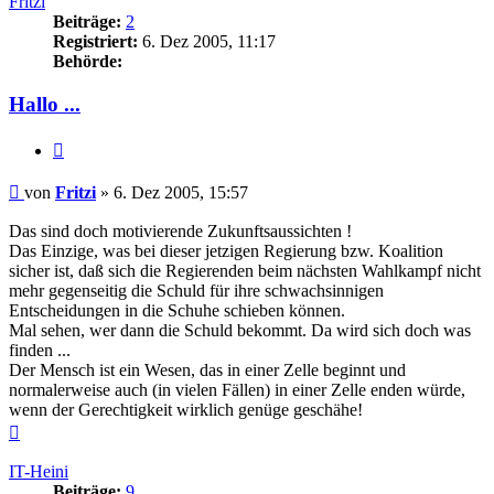
Fritzi
Beiträge:
2
Registriert:
6. Dez 2005, 11:17
Behörde:
Hallo ...
Zitieren
Beitrag
von
Fritzi
»
6. Dez 2005, 15:57
Das sind doch motivierende Zukunftsaussichten !
Das Einzige, was bei dieser jetzigen Regierung bzw. Koalition
sicher ist, daß sich die Regierenden beim nächsten Wahlkampf nicht
mehr gegenseitig die Schuld für ihre schwachsinnigen
Entscheidungen in die Schuhe schieben können.
Mal sehen, wer dann die Schuld bekommt. Da wird sich doch was
finden ...
Der Mensch ist ein Wesen, das in einer Zelle beginnt und
normalerweise auch (in vielen Fällen) in einer Zelle enden würde,
wenn der Gerechtigkeit wirklich genüge geschähe!
Nach
oben
IT-Heini
Beiträge:
9