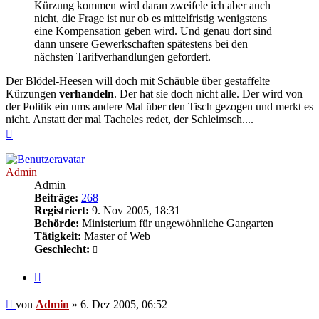
Kürzung kommen wird daran zweifele ich aber auch
nicht, die Frage ist nur ob es mittelfristig wenigstens
eine Kompensation geben wird. Und genau dort sind
dann unsere Gewerkschaften spätestens bei den
nächsten Tarifverhandlungen gefordert.
Der Blödel-Heesen will doch mit Schäuble über gestaffelte
Kürzungen
verhandeln
. Der hat sie doch nicht alle. Der wird von
der Politik ein ums andere Mal über den Tisch gezogen und merkt es
nicht. Anstatt der mal Tacheles redet, der Schleimsch....
Nach
oben
Admin
Admin
Beiträge:
268
Registriert:
9. Nov 2005, 18:31
Behörde:
Ministerium für ungewöhnliche Gangarten
Tätigkeit:
Master of Web
Geschlecht:
Zitieren
Beitrag
von
Admin
»
6. Dez 2005, 06:52