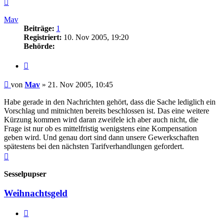
Nach
oben
Mav
Beiträge:
1
Registriert:
10. Nov 2005, 19:20
Behörde:
Zitieren
Beitrag
von
Mav
»
21. Nov 2005, 10:45
Habe gerade in den Nachrichten gehört, dass die Sache lediglich ein
Vorschlag und mitnichten bereits beschlossen ist. Das eine weitere
Kürzung kommen wird daran zweifele ich aber auch nicht, die
Frage ist nur ob es mittelfristig wenigstens eine Kompensation
geben wird. Und genau dort sind dann unsere Gewerkschaften
spätestens bei den nächsten Tarifverhandlungen gefordert.
Nach
oben
Sesselpupser
Weihnachtsgeld
Zitieren