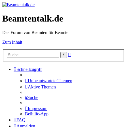
Beamtentalk.de
Das Forum von Beamten für Beamte
Zum Inhalt
Erweiterte
Suche
Suche
Schnellzugriff
Unbeantwortete Themen
Aktive Themen
Suche
Impressum
Beihilfe-App
FAQ
Anmelden