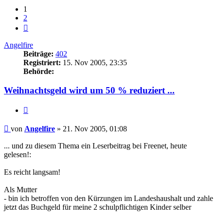
1
2
Nächste
Angelfire
Beiträge:
402
Registriert:
15. Nov 2005, 23:35
Behörde:
Weihnachtsgeld wird um 50 % reduziert ...
Zitieren
Beitrag
von
Angelfire
»
21. Nov 2005, 01:08
... und zu diesem Thema ein Leserbeitrag bei Freenet, heute
gelesen!:
Es reicht langsam!
Als Mutter
- bin ich betroffen von den Kürzungen im Landeshaushalt und zahle
jetzt das Buchgeld für meine 2 schulpflichtigen Kinder selber