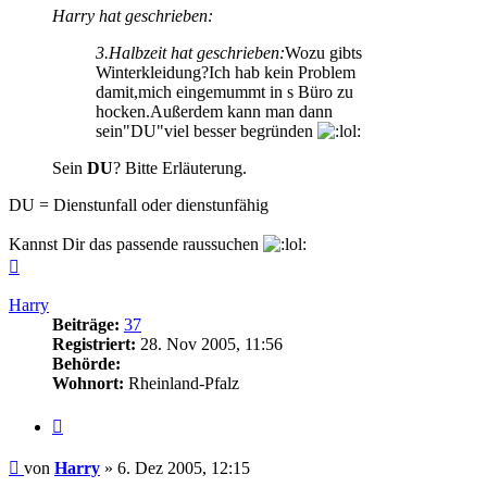
Harry hat geschrieben:
3.Halbzeit hat geschrieben:
Wozu gibts
Winterkleidung?Ich hab kein Problem
damit,mich eingemummt in s Büro zu
hocken.Außerdem kann man dann
sein"DU"viel besser begründen
Sein
DU
? Bitte Erläuterung.
DU = Dienstunfall oder dienstunfähig
Kannst Dir das passende raussuchen
Nach
oben
Harry
Beiträge:
37
Registriert:
28. Nov 2005, 11:56
Behörde:
Wohnort:
Rheinland-Pfalz
Zitieren
Beitrag
von
Harry
»
6. Dez 2005, 12:15