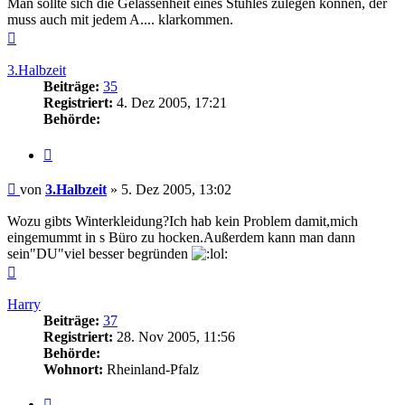
Man sollte sich die Gelassenheit eines Stuhles zulegen können, der
muss auch mit jedem A.... klarkommen.
Nach
oben
3.Halbzeit
Beiträge:
35
Registriert:
4. Dez 2005, 17:21
Behörde:
Zitieren
Beitrag
von
3.Halbzeit
»
5. Dez 2005, 13:02
Wozu gibts Winterkleidung?Ich hab kein Problem damit,mich
eingemummt in s Büro zu hocken.Außerdem kann man dann
sein"DU"viel besser begründen
Nach
oben
Harry
Beiträge:
37
Registriert:
28. Nov 2005, 11:56
Behörde:
Wohnort:
Rheinland-Pfalz
Zitieren