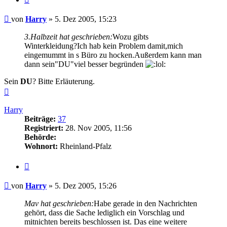
Beitrag
von
Harry
»
5. Dez 2005, 15:23
3.Halbzeit hat geschrieben:
Wozu gibts
Winterkleidung?Ich hab kein Problem damit,mich
eingemummt in s Büro zu hocken.Außerdem kann man
dann sein"DU"viel besser begründen
Sein
DU
? Bitte Erläuterung.
Nach
oben
Harry
Beiträge:
37
Registriert:
28. Nov 2005, 11:56
Behörde:
Wohnort:
Rheinland-Pfalz
Zitieren
Beitrag
von
Harry
»
5. Dez 2005, 15:26
Mav hat geschrieben:
Habe gerade in den Nachrichten
gehört, dass die Sache lediglich ein Vorschlag und
mitnichten bereits beschlossen ist. Das eine weitere