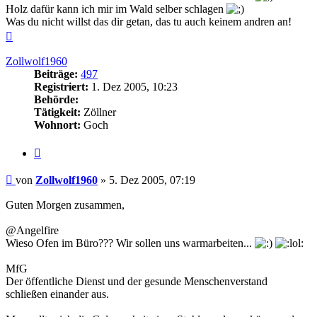
Holz dafür kann ich mir im Wald selber schlagen
Was du nicht willst das dir getan, das tu auch keinem andren an!
Nach
oben
Zollwolf1960
Beiträge:
497
Registriert:
1. Dez 2005, 10:23
Behörde:
Tätigkeit:
Zöllner
Wohnort:
Goch
Zitieren
Beitrag
von
Zollwolf1960
»
5. Dez 2005, 07:19
Guten Morgen zusammen,
@Angelfire
Wieso Ofen im Büro??? Wir sollen uns warmarbeiten...
MfG
Der öffentliche Dienst und der gesunde Menschenverstand
schließen einander aus.