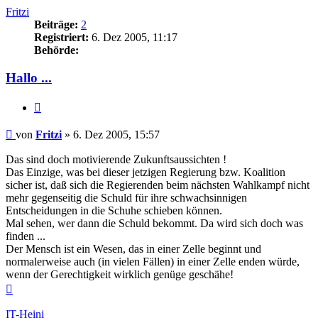
Fritzi
Beiträge:
2
Registriert:
6. Dez 2005, 11:17
Behörde:
Hallo ...
Zitieren
Beitrag
von
Fritzi
»
6. Dez 2005, 15:57
Das sind doch motivierende Zukunftsaussichten !
Das Einzige, was bei dieser jetzigen Regierung bzw. Koalition
sicher ist, daß sich die Regierenden beim nächsten Wahlkampf nicht
mehr gegenseitig die Schuld für ihre schwachsinnigen
Entscheidungen in die Schuhe schieben können.
Mal sehen, wer dann die Schuld bekommt. Da wird sich doch was
finden ...
Der Mensch ist ein Wesen, das in einer Zelle beginnt und
normalerweise auch (in vielen Fällen) in einer Zelle enden würde,
wenn der Gerechtigkeit wirklich genüge geschähe!
Nach
oben
IT-Heini