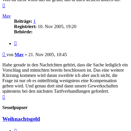
Nach
oben
Mav
Beiträge:
1
Registriert:
10. Nov 2005, 19:20
Behörde:
Zitieren
Beitrag
von
Mav
»
21. Nov 2005, 10:45
Habe gerade in den Nachrichten gehört, dass die Sache lediglich ein
Vorschlag und mitnichten bereits beschlossen ist. Das eine weitere
Kürzung kommen wird daran zweifele ich aber auch nicht, die
Frage ist nur ob es mittelfristig wenigstens eine Kompensation
geben wird. Und genau dort sind dann unsere Gewerkschaften
spätestens bei den nächsten Tarifverhandlungen gefordert.
Nach
oben
Sesselpupser
Weihnachtsgeld
Zitieren