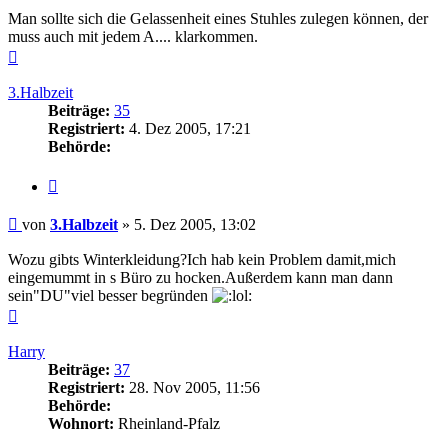
Man sollte sich die Gelassenheit eines Stuhles zulegen können, der
muss auch mit jedem A.... klarkommen.
Nach
oben
3.Halbzeit
Beiträge:
35
Registriert:
4. Dez 2005, 17:21
Behörde:
Zitieren
Beitrag
von
3.Halbzeit
»
5. Dez 2005, 13:02
Wozu gibts Winterkleidung?Ich hab kein Problem damit,mich
eingemummt in s Büro zu hocken.Außerdem kann man dann
sein"DU"viel besser begründen
Nach
oben
Harry
Beiträge:
37
Registriert:
28. Nov 2005, 11:56
Behörde:
Wohnort:
Rheinland-Pfalz