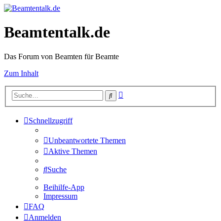
Beamtentalk.de
Das Forum von Beamten für Beamte
Zum Inhalt
Erweiterte
Suche
Suche
Schnellzugriff
Unbeantwortete Themen
Aktive Themen
Suche
Beihilfe-App
Impressum
FAQ
Anmelden