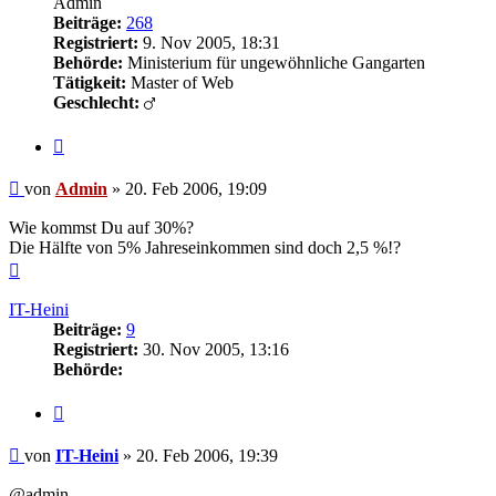
Admin
Beiträge:
268
Registriert:
9. Nov 2005, 18:31
Behörde:
Ministerium für ungewöhnliche Gangarten
Tätigkeit:
Master of Web
Geschlecht:
Zitieren
Beitrag
von
Admin
»
20. Feb 2006, 19:09
Wie kommst Du auf 30%?
Die Hälfte von 5% Jahreseinkommen sind doch 2,5 %!?
Nach
oben
IT-Heini
Beiträge:
9
Registriert:
30. Nov 2005, 13:16
Behörde:
Zitieren
Beitrag
von
IT-Heini
»
20. Feb 2006, 19:39
@admin