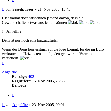
Beitrag
von
Sesselpupser
»
21. Nov 2005, 13:43
Hier träumt doch tatsächlich jemand davon, dass die
Gewerkschaften etwas ausrichten können
@ Angelfire:
Dem ist nur noch eins hinzuzufügen:
Wenn der Dienstherr erstmal auf die Idee kommt, für die im Büro
verbrauchten Heizkosten anteilig den geldwerten Vorteil zu
versteuern.
Nach
oben
Angelfire
Beiträge:
402
Registriert:
15. Nov 2005, 23:35
Behörde:
Zitieren
Beitrag
von
Angelfire
»
23. Nov 2005, 00:01