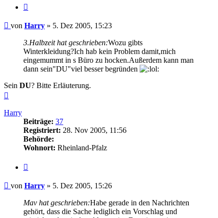
Zitieren
Beitrag
von
Harry
»
5. Dez 2005, 15:23
3.Halbzeit hat geschrieben:
Wozu gibts
Winterkleidung?Ich hab kein Problem damit,mich
eingemummt in s Büro zu hocken.Außerdem kann man
dann sein"DU"viel besser begründen
Sein
DU
? Bitte Erläuterung.
Nach
oben
Harry
Beiträge:
37
Registriert:
28. Nov 2005, 11:56
Behörde:
Wohnort:
Rheinland-Pfalz
Zitieren
Beitrag
von
Harry
»
5. Dez 2005, 15:26
Mav hat geschrieben:
Habe gerade in den Nachrichten
gehört, dass die Sache lediglich ein Vorschlag und