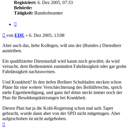
Registriert:
6. Dez 2005, 07:33
Behörde:
Tätigkeit:
Bundesbeamter
Zitieren
Beitrag
von
EDE
»
6. Dez 2005, 13:08
Aber auch das, liebe Kollegen, will uns der (Bundes-) Dienstherr
austreiben.
Ein qualifizierter Dienstunfall wird kaum noch gewährt, da wird
versucht, dem Bediensteten zumindest Fahrlässigkeit oder gar grobe
Fahrlässigkeit nachzuweisen.
Und Krankheit? In den tiefen Berliner Schubladen stecken schon
Pläne für eine weitere Verschlechterung des Beihilferechts, sprich
mehr Eigenbeteiligung, und ganz tief drinn steckt immer noch der
Plan für Besoldungskürzungen bei Krankheit.
Diesen Plan hat ja die Kohl-Regierung schon mal aufs Tapet
gebracht, wurde dann aber von der SPD nicht mitgetragen. Aber
aufgeschoben ist nicht aufgehoben.
Nach
oben