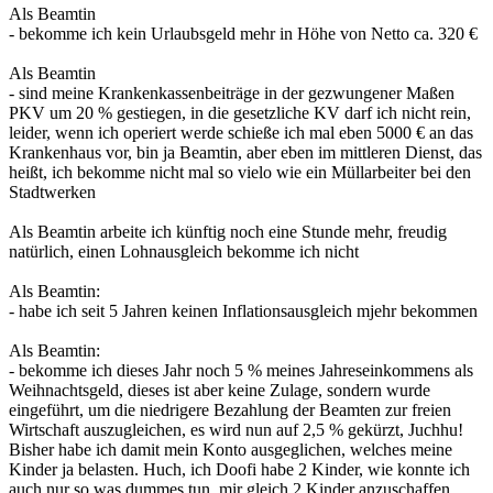
Als Beamtin
- bekomme ich kein Urlaubsgeld mehr in Höhe von Netto ca. 320 €
Als Beamtin
- sind meine Krankenkassenbeiträge in der gezwungener Maßen
PKV um 20 % gestiegen, in die gesetzliche KV darf ich nicht rein,
leider, wenn ich operiert werde schieße ich mal eben 5000 € an das
Krankenhaus vor, bin ja Beamtin, aber eben im mittleren Dienst, das
heißt, ich bekomme nicht mal so vielo wie ein Müllarbeiter bei den
Stadtwerken
Als Beamtin arbeite ich künftig noch eine Stunde mehr, freudig
natürlich, einen Lohnausgleich bekomme ich nicht
Als Beamtin:
- habe ich seit 5 Jahren keinen Inflationsausgleich mjehr bekommen
Als Beamtin:
- bekomme ich dieses Jahr noch 5 % meines Jahreseinkommens als
Weihnachtsgeld, dieses ist aber keine Zulage, sondern wurde
eingeführt, um die niedrigere Bezahlung der Beamten zur freien
Wirtschaft auszugleichen, es wird nun auf 2,5 % gekürzt, Juchhu!
Bisher habe ich damit mein Konto ausgeglichen, welches meine
Kinder ja belasten. Huch, ich Doofi habe 2 Kinder, wie konnte ich
auch nur so was dummes tun, mir gleich 2 Kinder anzuschaffen