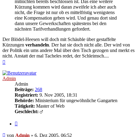
mitnichten bereits beschlossen ist. Das eine weitere
Kürzung kommen wird daran zweifele ich aber auch
nicht, die Frage ist nur ob es mittelfristig wenigstens
eine Kompensation geben wird. Und genau dort sind
dann unsere Gewerkschaften spätestens bei den
nächsten Tarifverhandlungen gefordert.
Der Blödel-Heesen will doch mit Schäuble über gestaffelte
Kürzungen
verhandeln
. Der hat sie doch nicht alle. Der wird von
der Politik ein ums andere Mal über den Tisch gezogen und merkt es
nicht. Anstatt der mal Tacheles redet, der Schleimsch....
Nach
oben
Admin
Admin
Beiträge:
268
Registriert:
9. Nov 2005, 18:31
Behörde:
Ministerium für ungewöhnliche Gangarten
Tätigkeit:
Master of Web
Geschlecht:
Zitieren
Beitrag
von
Admin
»
6. Dez 2005, 06:52