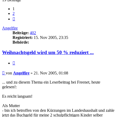
1
2
Nächste
Angelfire
Beiträge:
402
Registriert:
15. Nov 2005, 23:35
Behörde:
Weihnachtsgeld wird um 50 % reduziert ...
Zitieren
Beitrag
von
Angelfire
»
21. Nov 2005, 01:08
... und zu diesem Thema ein Leserbeitrag bei Freenet, heute
gelesen!:
Es reicht langsam!
Als Mutter
- bin ich betroffen von den Kürzungen im Landeshaushalt und zahle
jetzt das Buchgeld für meine 2 schulpflichtigen Kinder selber