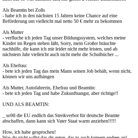
Als Beamtin bei Zolls
- habe ich in den nächsten 15 Jahren keine Chance auf eine
Beförderung um vielleicht mal netto 50 € mehr zu bekommen
Als Mutter
- verfluche ich jeden Tag unser Bildungssystem, welches meine
Kinder im Regen stehen läßt, Sorry, mein Großer bräuchte
nachhilfe, die kann ich mir leider nicht mehr leisten, und ab
nächstem Jahr vielleicht auch nicht mehr die Schulbücher ...
Als Ehefrau:
- bete ich jeden Tag das mein Mann seinen Job behält, wenn nicht,
können wir uns aufhängen
Als Mutter, Autofahrerin, Ehefrau und Beamtin:
- bete ich jeden Tag und habe Zukunftsangst, aber richtige!!
UND ALS BEAMTIN:
_ so9ll die EU endlich das Streikverbot für deutsche Beamte
abschaffen, dann kann sich Vater Staat warm anziehen!!!!!
How, ich habe gesprochen!
Was du nicht willst das dir getan, das tu auch keinem andren an!