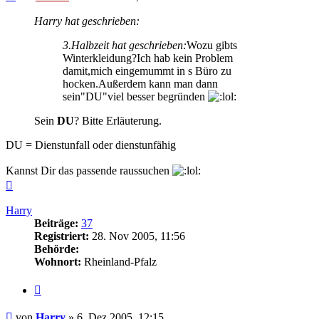
Harry hat geschrieben:
3.Halbzeit hat geschrieben:
Wozu gibts
Winterkleidung?Ich hab kein Problem
damit,mich eingemummt in s Büro zu
hocken.Außerdem kann man dann
sein"DU"viel besser begründen
Sein
DU
? Bitte Erläuterung.
DU = Dienstunfall oder dienstunfähig
Kannst Dir das passende raussuchen
Nach
oben
Harry
Beiträge:
37
Registriert:
28. Nov 2005, 11:56
Behörde:
Wohnort:
Rheinland-Pfalz
Zitieren
Beitrag
von
Harry
»
6. Dez 2005, 12:15