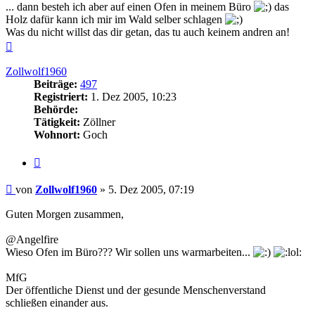
... dann besteh ich aber auf einen Ofen in meinem Büro
das
Holz dafür kann ich mir im Wald selber schlagen
Was du nicht willst das dir getan, das tu auch keinem andren an!
Nach
oben
Zollwolf1960
Beiträge:
497
Registriert:
1. Dez 2005, 10:23
Behörde:
Tätigkeit:
Zöllner
Wohnort:
Goch
Zitieren
Beitrag
von
Zollwolf1960
»
5. Dez 2005, 07:19
Guten Morgen zusammen,
@Angelfire
Wieso Ofen im Büro??? Wir sollen uns warmarbeiten...
MfG
Der öffentliche Dienst und der gesunde Menschenverstand
schließen einander aus.