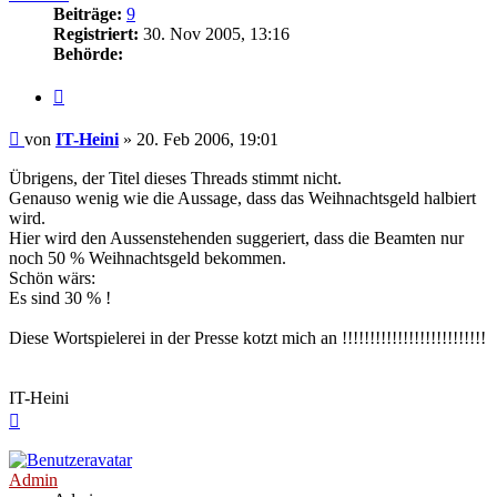
Beiträge:
9
Registriert:
30. Nov 2005, 13:16
Behörde:
Zitieren
Beitrag
von
IT-Heini
»
20. Feb 2006, 19:01
Übrigens, der Titel dieses Threads stimmt nicht.
Genauso wenig wie die Aussage, dass das Weihnachtsgeld halbiert
wird.
Hier wird den Aussenstehenden suggeriert, dass die Beamten nur
noch 50 % Weihnachtsgeld bekommen.
Schön wärs:
Es sind 30 % !
Diese Wortspielerei in der Presse kotzt mich an !!!!!!!!!!!!!!!!!!!!!!!!!!
IT-Heini
Nach
oben
Admin