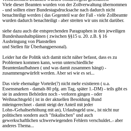
Viele dieser Beamten wurden von der Zollverwaltung übernommen
- und sollten einer Bundestagsdrucksache nach dadurch nicht
benachteiligt werden ( das Gegenteil war der Fall - viele Zollbeamte
wurden dadurch benachteiligt - aber streiten wir uns nicht darüber.
siehe dazu auch die entsprechenden Paragraphen in den jeweiligen
Bundeshaushaltsplänen ( zwischen §§15 u. 20. z.B. § 16
Ausbringung von Planstellen
und Stellen für Überhangpersonal).
Leider hat die Politik sich damit nicht näher befasst, dass es zu
Problemen kommen kann, wenn unterschiedliche
Beamtenlaufbahnen ( und was damit zusammen hängt) -
zusammengewürfelt werden. Aber sei wie es sei...
Das viele ehemalige Vorteile(?) nicht mehr existieren ( u.a.
Essensmarken - damals 80 pfg. am Tag, später 1.-DM) - teils gibt es
sie in anderen Behörden noch - verloren gingen - oder
Weihnachtsgeld ( ist in der aktuellen Besoldung Bund
miteingerechnet - damit steigt der Anteil mit jeder
Lohn-/Gehaltserhöhung mit an), Urlaubsgeld usw., ist nicht nur
politischen sondern auch "fiskalischen" und auch
gewerkschaftlichen schwerwiegenden Fehlern verschuldet..- aber
anderes Thema...