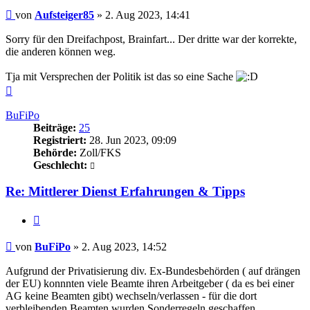
Beitrag
von
Aufsteiger85
»
2. Aug 2023, 14:41
Sorry für den Dreifachpost, Brainfart... Der dritte war der korrekte,
die anderen können weg.
Tja mit Versprechen der Politik ist das so eine Sache
Nach
oben
BuFiPo
Beiträge:
25
Registriert:
28. Jun 2023, 09:09
Behörde:
Zoll/FKS
Geschlecht:
Re: Mittlerer Dienst Erfahrungen & Tipps
Zitieren
Beitrag
von
BuFiPo
»
2. Aug 2023, 14:52
Aufgrund der Privatisierung div. Ex-Bundesbehörden ( auf drängen
der EU) konnnten viele Beamte ihren Arbeitgeber ( da es bei einer
AG keine Beamten gibt) wechseln/verlassen - für die dort
verbleibenden Beamten wurden Sonderregeln geschaffen.