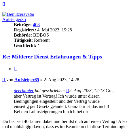
Nach
oben
Aufsteiger85
Beiträge:
408
Registriert:
4. Mai 2023, 19:25
Behörde:
BDBOS
Tätigkeit:
Referent
Geschlecht:
Re: Mittlerer Dienst Erfahrungen & Tipps
Zitieren
Beitrag
von
Aufsteiger85
»
2. Aug 2023, 14:28
deerhunter
hat geschrieben:
2. Aug 2023, 12:13
Gut,
aber Vertrag ist Vertrag! Ich wurde unter diesen
Bedingungen eingestellt und der Vertrag wurde
einseitig per Gesetz geändert. Ganz fair ist das nicht!
Bei den Lohnsteigerungen bin ich bei dir
Du bist seit 40 Jahren dabei und berufst dich auf einen Vertrag? Also
mal unabhängig davon, dass es im Beamtenrecht diese Terminologie