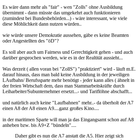
Es wäre dann mehr als "fair" - wen "Zolls" ohne Ausbildung
übernimmt - dann müsste das umgekehrt auch funktionieren
(zumindest bei Bundesbehörden...) - wäre interessant, wie viele
diese Möhlichkeit dann nutzen würden..
wie würde unsere Demokratie aussehen, gäbe es keine Beamten
oder Angestellten des "öD"?
Es soll aber auch um Fairness und Gerechtigkeit gehen - und auch
darüber gesprochen werden, wie es in der Realtität aussieht...
Was derzeit ( allen voran bei "ZollS") "praktiziert" wird - läuft m.E.
darauf hinaus, dass man bald keine Ausbildung in der jeweiligen
LAufbahn/ Berufssparte mehr benötigt - jeder kann alles ( ähnelt in
der freien Wirtschaft dem, dass man Stammarbeitskräfte durch
Leiharbeiter/Subunternehmer ersetzt...- und Tariflöhne abschafft...
und natürlich auch keine "Laufbahnen" mehr..- da überholt der A7
einen A8 der A8 einen A9....ganz großes Kino....
in der maritimen Sparte will man ja das Eingangsamt schon auf A8
anheben bzw. bis A9+Z "bündeln"....
Daher gibt es nun die A7 anstatt die A5. Hier zeigt sich