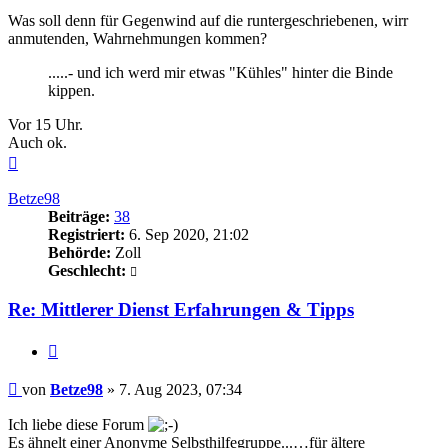
Was soll denn für Gegenwind auf die runtergeschriebenen, wirr
anmutenden, Wahrnehmungen kommen?
.....- und ich werd mir etwas "Kühles" hinter die Binde
kippen.
Vor 15 Uhr.
Auch ok.
Nach
oben
Betze98
Beiträge:
38
Registriert:
6. Sep 2020, 21:02
Behörde:
Zoll
Geschlecht:
Re: Mittlerer Dienst Erfahrungen & Tipps
Zitieren
Beitrag
von
Betze98
»
7. Aug 2023, 07:34
Ich liebe diese Forum
Es ähnelt einer Anonyme Selbsthilfegruppe...…für ältere