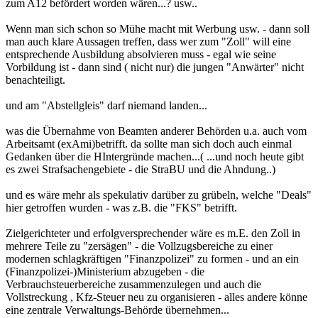
zum A12 befördert worden wären...? usw..
Wenn man sich schon so Mühe macht mit Werbung usw. - dann soll
man auch klare Aussagen treffen, dass wer zum "Zoll" will eine
entsprechende Ausbildung absolvieren muss - egal wie seine
Vorbildung ist - dann sind ( nicht nur) die jungen "Anwärter" nicht
benachteiligt.
und am "Abstellgleis" darf niemand landen...
was die Übernahme von Beamten anderer Behörden u.a. auch vom
Arbeitsamt (exAmi)betrifft. da sollte man sich doch auch einmal
Gedanken über die HIntergründe machen...( ...und noch heute gibt
es zwei Strafsachengebiete - die StraBU und die Ahndung..)
und es wäre mehr als spekulativ darüber zu grübeln, welche "Deals"
hier getroffen wurden - was z.B. die "FKS" betrifft.
Zielgerichteter und erfolgversprechender wäre es m.E. den Zoll in
mehrere Teile zu "zersägen" - die Vollzugsbereiche zu einer
modernen schlagkräftigen "Finanzpolizei" zu formen - und an ein
(Finanzpolizei-)Ministerium abzugeben - die
Verbrauchsteuerbereiche zusammenzulegen und auch die
Vollstreckung , Kfz-Steuer neu zu organisieren - alles andere könne
eine zentrale Verwaltungs-Behörde übernehmen...