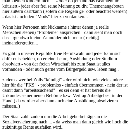
man kleinen kIndern nicht..."- oder ob jemand das Beamtentum
kritisiert - jeder aber frei seine Meinung zu div. Themenangeboten
hier äußern darf/kann ( sofern die Regeln ge- oder beachtet werden)
- das ist auch den "Mods" hier zu verdanken...
Wenn hier Personen mit Nickname ( hinter denen ja reelle
Menschen stehen) "Probleme" ansprechen - dann sieht man doch
dass irgendwo kleine Zahnräder nicht mehr ( richtig)
ineinandergreifen...
Es gibt in unserer Republik freie Berufswahl und jeder kann sich
dafür entscheiden, ob er eine Lehre, Ausbildung oder Studium
absolviert - von der freien Wirtschaft bis zum Staat ist alles
vorhanden - oder auch gerne vom Bürgergeld usw. leben mag..
zudem - wer bei Zolls "kündigt" - der wird nicht wie viele andere
hier für die "FKS" - problemlos - einfach übernommen - nein der ist
damit dann "arbeitssuchend" - es sei denn er hat bereits die
Urkundes seiner neuen Behörde bzw. Vertrag Arbeitgebesr in der
Hand ( da wird er aber dann auch eine Ausbildung absolvieren
müssen..)
Der Staat zahlt zudem nur die Arbeitgeberbeiträge an die
Sozialversicherung nach.... - da weiss man dann gleich wie hoch die
zukünftige Rente ausfallen wird...