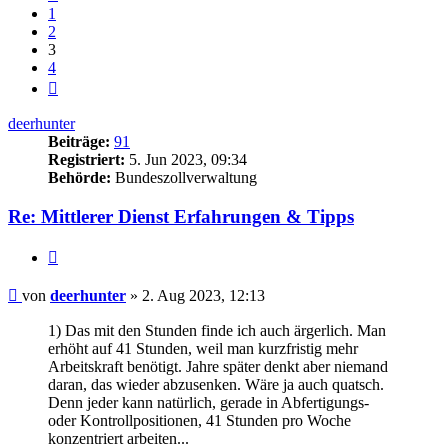
1
2
3
4
Nächste
deerhunter
Beiträge:
91
Registriert:
5. Jun 2023, 09:34
Behörde:
Bundeszollverwaltung
Re: Mittlerer Dienst Erfahrungen & Tipps
Zitieren
Beitrag
von
deerhunter
»
2. Aug 2023, 12:13
1) Das mit den Stunden finde ich auch ärgerlich. Man
erhöht auf 41 Stunden, weil man kurzfristig mehr
Arbeitskraft benötigt. Jahre später denkt aber niemand
daran, das wieder abzusenken. Wäre ja auch quatsch.
Denn jeder kann natürlich, gerade in Abfertigungs-
oder Kontrollpositionen, 41 Stunden pro Woche
konzentriert arbeiten...