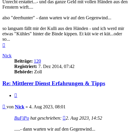
Unrecht erstattet...- und das ganze Geld mit vollen Händen aus den
Fenstern wirft....
also "deerhunter" - dann warten wir auf den Gegenwind...
so langsam fällt mir der Kulli aus den Händen - und ich werd mir
etwas "Kühles" hinter die Binde kippen. Et küt wie et küt...oder
so...
Nach
oben
Nick
Beiträge:
120
Registriert:
7. Dez 2014, 07:42
Behörde:
Zoll
Re: Mittlerer Dienst Erfahrungen & Tipps
Zitieren
Beitrag
von
Nick
»
4. Aug 2023, 08:01
BuFiPo
hat geschrieben:
2. Aug 2023, 14:52
.....- dann warten wir auf den Gegenwind...