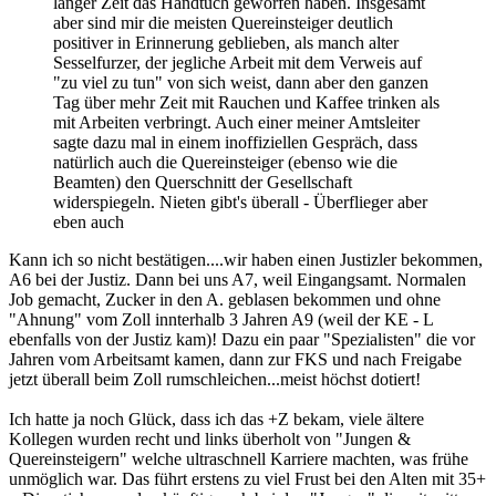
langer Zeit das Handtuch geworfen haben. Insgesamt
aber sind mir die meisten Quereinsteiger deutlich
positiver in Erinnerung geblieben, als manch alter
Sesselfurzer, der jegliche Arbeit mit dem Verweis auf
"zu viel zu tun" von sich weist, dann aber den ganzen
Tag über mehr Zeit mit Rauchen und Kaffee trinken als
mit Arbeiten verbringt. Auch einer meiner Amtsleiter
sagte dazu mal in einem inoffiziellen Gespräch, dass
natürlich auch die Quereinsteiger (ebenso wie die
Beamten) den Querschnitt der Gesellschaft
widerspiegeln. Nieten gibt's überall - Überflieger aber
eben auch
Kann ich so nicht bestätigen....wir haben einen Justizler bekommen,
A6 bei der Justiz. Dann bei uns A7, weil Eingangsamt. Normalen
Job gemacht, Zucker in den A. geblasen bekommen und ohne
"Ahnung" vom Zoll innterhalb 3 Jahren A9 (weil der KE - L
ebenfalls von der Justiz kam)! Dazu ein paar "Spezialisten" die vor
Jahren vom Arbeitsamt kamen, dann zur FKS und nach Freigabe
jetzt überall beim Zoll rumschleichen...meist höchst dotiert!
Ich hatte ja noch Glück, dass ich das +Z bekam, viele ältere
Kollegen wurden recht und links überholt von "Jungen &
Quereinsteigern" welche ultraschnell Karriere machten, was frühe
unmöglich war. Das führt erstens zu viel Frust bei den Alten mit 35+