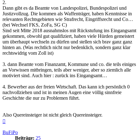
2.
Dann gibt es da Beamte von Landespolizei, Bundespolizei und
Justizvollzug. Die kommen als Waffenträger, haben Kenntnisse in
relevanten Rechtsgebieten wie Strafrecht, Eingriffsrecht und Co…
(bei Wechsel FKS, ZoFa, SG C)
Sind seit Mitte 2018 ausnahmslos mit Rückstufung ins Eingangsamt
gekommen, obwohl gut qualifiziert, haben viele Hürden gemeistert
um überhaupt wechseln zu dürfen und stellen sich brav ganz ganz
hinten an. (Was rechtlich nicht nur bedenklich, sondern ganz klar
rechtswidrig vom Zoll ist)
3. dann Beamte vom Finanzamt, Kommune und co. die teils einiges
an Vorwissen mitbringen, teils aber weniger, aber so ziemlich alle
motiviert sind. Auch hier : zurück ins Eingangsamt…
4. Bewerber aus der freien Wirtschaft. Das kann ich persönlich 0
nachvollziehen und ist in meinen Augen eine völlig sinnfreie
Geschichte die nur zu Problemen führt.
Also Quereinsteiger ist nicht gleich Quereinsteiger.
Nach
oben
BuFiPo
Beiträge:
25