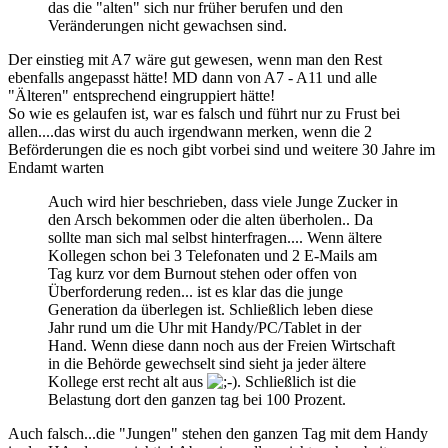
das die "alten" sich nur früher berufen und den
Veränderungen nicht gewachsen sind.
Der einstieg mit A7 wäre gut gewesen, wenn man den Rest
ebenfalls angepasst hätte! MD dann von A7 - A11 und alle
"Älteren" entsprechend eingruppiert hätte!
So wie es gelaufen ist, war es falsch und führt nur zu Frust bei
allen....das wirst du auch irgendwann merken, wenn die 2
Beförderungen die es noch gibt vorbei sind und weitere 30 Jahre im
Endamt warten
Auch wird hier beschrieben, dass viele Junge Zucker in
den Arsch bekommen oder die alten überholen.. Da
sollte man sich mal selbst hinterfragen.... Wenn ältere
Kollegen schon bei 3 Telefonaten und 2 E-Mails am
Tag kurz vor dem Burnout stehen oder offen von
Überforderung reden... ist es klar das die junge
Generation da überlegen ist. Schließlich leben diese
Jahr rund um die Uhr mit Handy/PC/Tablet in der
Hand. Wenn diese dann noch aus der Freien Wirtschaft
in die Behörde gewechselt sind sieht ja jeder ältere
Kollege erst recht alt aus
. Schließlich ist die
Belastung dort den ganzen tag bei 100 Prozent.
Auch falsch...die "Jungen" stehen den ganzen Tag mit dem Handy