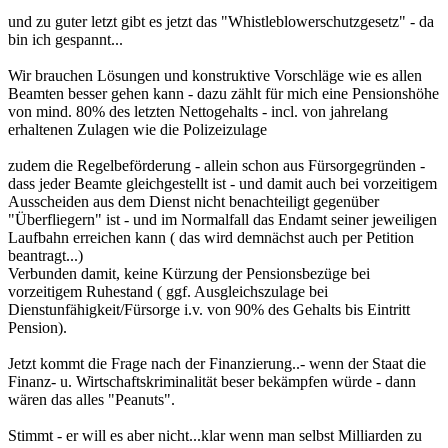
und zu guter letzt gibt es jetzt das "Whistleblowerschutzgesetz" - da
bin ich gespannt...
Wir brauchen Lösungen und konstruktive Vorschläge wie es allen
Beamten besser gehen kann - dazu zählt für mich eine Pensionshöhe
von mind. 80% des letzten Nettogehalts - incl. von jahrelang
erhaltenen Zulagen wie die Polizeizulage
zudem die Regelbeförderung - allein schon aus Fürsorgegründen -
dass jeder Beamte gleichgestellt ist - und damit auch bei vorzeitigem
Ausscheiden aus dem Dienst nicht benachteiligt gegenüber
"Überfliegern" ist - und im Normalfall das Endamt seiner jeweiligen
Laufbahn erreichen kann ( das wird demnächst auch per Petition
beantragt...)
Verbunden damit, keine Kürzung der Pensionsbezüge bei
vorzeitigem Ruhestand ( ggf. Ausgleichszulage bei
Dienstunfähigkeit/Fürsorge i.v. von 90% des Gehalts bis Eintritt
Pension).
Jetzt kommt die Frage nach der Finanzierung..- wenn der Staat die
Finanz- u. Wirtschaftskriminalität beser bekämpfen würde - dann
wären das alles "Peanuts".
Stimmt - er will es aber nicht...klar wenn man selbst Milliarden zu