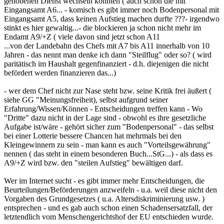
gehobenen Dienst wechseln konnten ( auch schon die mit
Eingangsamt A6... - komisch es gibt immer noch Bodenpersonal mit
Eingangsamt A5, dass keinen Aufstieg machen durfte ???- irgendwo
stinkt es hier gewaltig...- die blockieren ja schon nicht mehr im
Endamt A9/+Z ( viele davon sind jetzt schon A11
...von der Landebahn des Chefs mit A7 bis A11 innerhalb von 10
Jahren - das nennt man denke ich dann "Steilflug" oder so? ( wird
paritätisch im Haushalt gegenfinanziert - d.h. diejenigen die nicht
befördert werden finanzieren das...)
- wer dem Chef nicht zur Nase steht bzw. seine Kritik frei äußert (
siehe GG "Meinungsfreiheit), selbst aufgrund seiner
Erfahrung/Wissen/Können - Entscheidungen treffen kann - Wo
"Dritte" dazu nicht in der Lage sind - obwohl es ihre gesetzliche
Aufgabe ist/wäre - gehört sicher zum "Bodenpersonal" - das selbst
bei einer Lotterie bessere Chancen hat mehrmals bei den
Kleingewinnern zu sein - man kann es auch "Vorteilsgewährung"
nennen ( das steht in einem besonderen Buch...StG...) - als dass es
A9/+Z wird bzw. den "steilen Aufstieg" bewältigen darf.
Wer im Internet sucht - es gibt immer mehr Entscheidungen, die
Beurteilungen/Beförderungen anzweifeln - u.a. weil diese nicht den
Vorgaben des Grundgesetzes ( u.a. Altersdiskriminierung usw. )
entsprechen - und es gab auch schon einen Schadensersatzfall, der
letztendlich vom Menschengerichtshof der EU entschieden wurde.