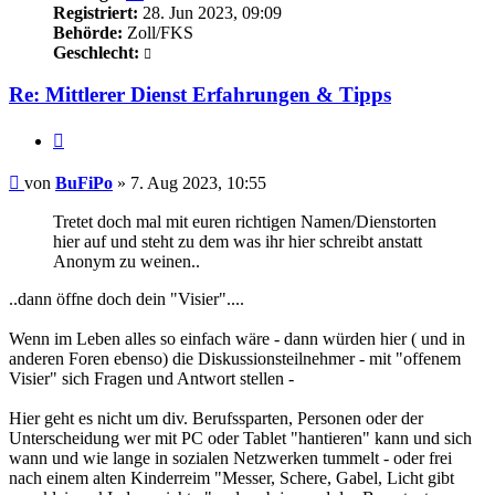
Registriert:
28. Jun 2023, 09:09
Behörde:
Zoll/FKS
Geschlecht:
Re: Mittlerer Dienst Erfahrungen & Tipps
Zitieren
Beitrag
von
BuFiPo
»
7. Aug 2023, 10:55
Tretet doch mal mit euren richtigen Namen/Dienstorten
hier auf und steht zu dem was ihr hier schreibt anstatt
Anonym zu weinen..
..dann öffne doch dein "Visier"....
Wenn im Leben alles so einfach wäre - dann würden hier ( und in
anderen Foren ebenso) die Diskussionsteilnehmer - mit "offenem
Visier" sich Fragen und Antwort stellen -
Hier geht es nicht um div. Berufssparten, Personen oder der
Unterscheidung wer mit PC oder Tablet "hantieren" kann und sich
wann und wie lange in sozialen Netzwerken tummelt - oder frei
nach einem alten Kinderreim "Messer, Schere, Gabel, Licht gibt