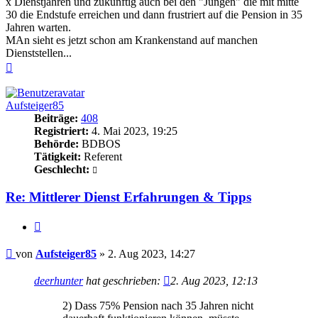
x Dienstjahren und zukünftig auch bei den "Jungen" die mit mitte
30 die Endstufe erreichen und dann frustriert auf die Pension in 35
Jahren warten.
MAn sieht es jetzt schon am Krankenstand auf manchen
Dienststellen...
Nach
oben
Aufsteiger85
Beiträge:
408
Registriert:
4. Mai 2023, 19:25
Behörde:
BDBOS
Tätigkeit:
Referent
Geschlecht:
Re: Mittlerer Dienst Erfahrungen & Tipps
Zitieren
Beitrag
von
Aufsteiger85
»
2. Aug 2023, 14:27
deerhunter
hat geschrieben:
2. Aug 2023, 12:13
2) Dass 75% Pension nach 35 Jahren nicht