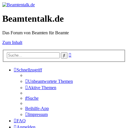
Beamtentalk.de
Das Forum von Beamten für Beamte
Zum Inhalt
Erweiterte
Suche
Suche
Schnellzugriff
Unbeantwortete Themen
Aktive Themen
Suche
Beihilfe-App
Impressum
FAQ
Anmelden