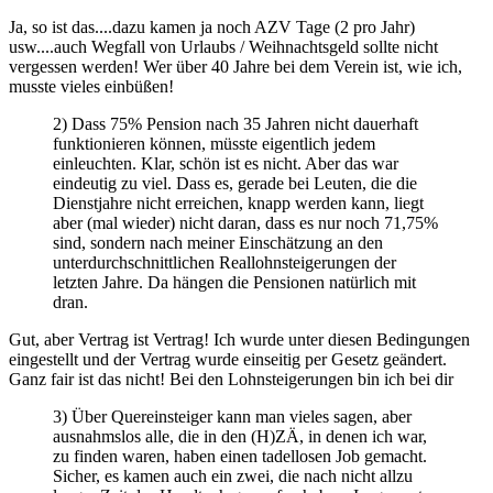
Ja, so ist das....dazu kamen ja noch AZV Tage (2 pro Jahr)
usw....auch Wegfall von Urlaubs / Weihnachtsgeld sollte nicht
vergessen werden! Wer über 40 Jahre bei dem Verein ist, wie ich,
musste vieles einbüßen!
2) Dass 75% Pension nach 35 Jahren nicht dauerhaft
funktionieren können, müsste eigentlich jedem
einleuchten. Klar, schön ist es nicht. Aber das war
eindeutig zu viel. Dass es, gerade bei Leuten, die die
Dienstjahre nicht erreichen, knapp werden kann, liegt
aber (mal wieder) nicht daran, dass es nur noch 71,75%
sind, sondern nach meiner Einschätzung an den
unterdurchschnittlichen Reallohnsteigerungen der
letzten Jahre. Da hängen die Pensionen natürlich mit
dran.
Gut, aber Vertrag ist Vertrag! Ich wurde unter diesen Bedingungen
eingestellt und der Vertrag wurde einseitig per Gesetz geändert.
Ganz fair ist das nicht! Bei den Lohnsteigerungen bin ich bei dir
3) Über Quereinsteiger kann man vieles sagen, aber
ausnahmslos alle, die in den (H)ZÄ, in denen ich war,
zu finden waren, haben einen tadellosen Job gemacht.
Sicher, es kamen auch ein zwei, die nach nicht allzu