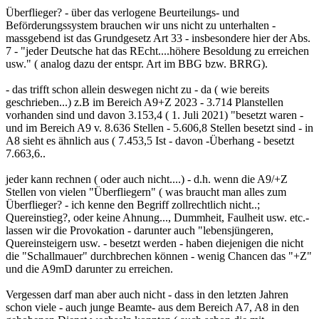
Überflieger? - über das verlogene Beurteilungs- und
Beförderungssystem brauchen wir uns nicht zu unterhalten -
massgebend ist das Grundgesetz Art 33 - insbesondere hier der Abs.
7 - "jeder Deutsche hat das REcht....höhere Besoldung zu erreichen
usw." ( analog dazu der entspr. Art im BBG bzw. BRRG).
- das trifft schon allein deswegen nicht zu - da ( wie bereits
geschrieben...) z.B im Bereich A9+Z 2023 - 3.714 Planstellen
vorhanden sind und davon 3.153,4 ( 1. Juli 2021) "besetzt waren -
und im Bereich A9 v. 8.636 Stellen - 5.606,8 Stellen besetzt sind - in
A8 sieht es ähnlich aus ( 7.453,5 Ist - davon -Überhang - besetzt
7.663,6..
jeder kann rechnen ( oder auch nicht....) - d.h. wenn die A9/+Z
Stellen von vielen "Überfliegern" ( was braucht man alles zum
Überflieger? - ich kenne den Begriff zollrechtlich nicht..;
Quereinstieg?, oder keine Ahnung..., Dummheit, Faulheit usw. etc.-
lassen wir die Provokation - darunter auch "lebensjüngeren,
Quereinsteigern usw. - besetzt werden - haben diejenigen die nicht
die "Schallmauer" durchbrechen können - wenig Chancen das "+Z"
und die A9mD darunter zu erreichen.
Vergessen darf man aber auch nicht - dass in den letzten Jahren
schon viele - auch junge Beamte- aus dem Bereich A7, A8 in den