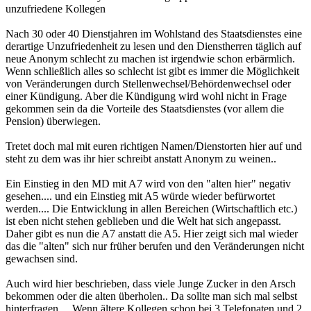
unzufriedene Kollegen
Nach 30 oder 40 Dienstjahren im Wohlstand des Staatsdienstes eine
derartige Unzufriedenheit zu lesen und den Dienstherren täglich auf
neue Anonym schlecht zu machen ist irgendwie schon erbärmlich.
Wenn schließlich alles so schlecht ist gibt es immer die Möglichkeit
von Veränderungen durch Stellenwechsel/Behördenwechsel oder
einer Kündigung. Aber die Kündigung wird wohl nicht in Frage
gekommen sein da die Vorteile des Staatsdienstes (vor allem die
Pension) überwiegen.
Tretet doch mal mit euren richtigen Namen/Dienstorten hier auf und
steht zu dem was ihr hier schreibt anstatt Anonym zu weinen..
Ein Einstieg in den MD mit A7 wird von den "alten hier" negativ
gesehen.... und ein Einstieg mit A5 würde wieder befürwortet
werden.... Die Entwicklung in allen Bereichen (Wirtschaftlich etc.)
ist eben nicht stehen geblieben und die Welt hat sich angepasst.
Daher gibt es nun die A7 anstatt die A5. Hier zeigt sich mal wieder
das die "alten" sich nur früher berufen und den Veränderungen nicht
gewachsen sind.
Auch wird hier beschrieben, dass viele Junge Zucker in den Arsch
bekommen oder die alten überholen.. Da sollte man sich mal selbst
hinterfragen.... Wenn ältere Kollegen schon bei 3 Telefonaten und 2