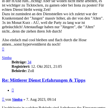
in der HAnd rum...richtig! Aber sie wollen nicht mehr arbeiten, es
ist wichtiger zu Ticktocken, zu gamen oder bei Insta zu posten! Für
echten Dienst bleibt wenig Zeit!
Dazu ist zumindest an den Dienststellen wo ich zuletzt war der
Krankenstand der "Jungen" massiv höher, als der von den "Alten".
3x im Monat Kurz - AU, weil die Party zu lang war ist
gebräuchlich! Attestauflage haben nur "Jüngere", die "Alten"
nicht...denn die ziehen ihren Job durch!
Also einfach mal cool bleiben und flach durch die Hose
atmen...sonst hyperventilierst du noch!
Nach
oben
Simba
Beiträge:
34
Registriert:
12. Okt 2021, 21:05
Behörde:
Zoll
Re: Mittlerer Dienst Erfahrungen & Tipps
Zitieren
Beitrag
von
Simba
»
7. Aug 2023, 09:14
Unabhängig in welcher Behörde sind Anhebung des Eingangsamtes