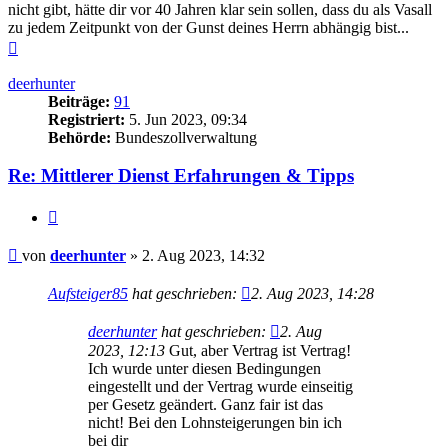
nicht gibt, hätte dir vor 40 Jahren klar sein sollen, dass du als Vasall
zu jedem Zeitpunkt von der Gunst deines Herrn abhängig bist...
Nach
oben
deerhunter
Beiträge:
91
Registriert:
5. Jun 2023, 09:34
Behörde:
Bundeszollverwaltung
Re: Mittlerer Dienst Erfahrungen & Tipps
Zitieren
Beitrag
von
deerhunter
»
2. Aug 2023, 14:32
Aufsteiger85
hat geschrieben:
2. Aug 2023, 14:28
deerhunter
hat geschrieben:
2. Aug
2023, 12:13
Gut, aber Vertrag ist Vertrag!
Ich wurde unter diesen Bedingungen
eingestellt und der Vertrag wurde einseitig
per Gesetz geändert. Ganz fair ist das
nicht! Bei den Lohnsteigerungen bin ich
bei dir