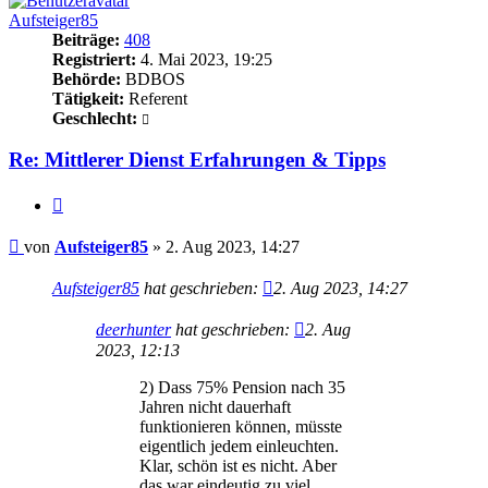
Aufsteiger85
Beiträge:
408
Registriert:
4. Mai 2023, 19:25
Behörde:
BDBOS
Tätigkeit:
Referent
Geschlecht:
Re: Mittlerer Dienst Erfahrungen & Tipps
Zitieren
Beitrag
von
Aufsteiger85
»
2. Aug 2023, 14:27
Aufsteiger85
hat geschrieben:
2. Aug 2023, 14:27
deerhunter
hat geschrieben:
2. Aug
2023, 12:13
2) Dass 75% Pension nach 35
Jahren nicht dauerhaft
funktionieren können, müsste
eigentlich jedem einleuchten.
Klar, schön ist es nicht. Aber
das war eindeutig zu viel.