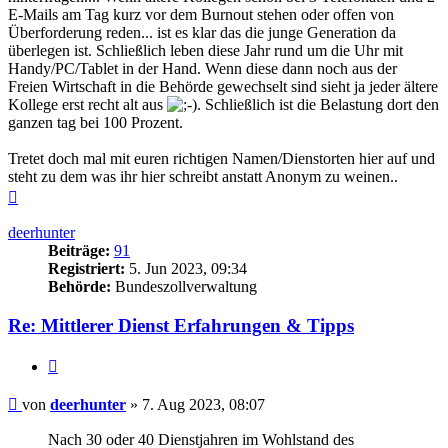
E-Mails am Tag kurz vor dem Burnout stehen oder offen von
Überforderung reden... ist es klar das die junge Generation da
überlegen ist. Schließlich leben diese Jahr rund um die Uhr mit
Handy/PC/Tablet in der Hand. Wenn diese dann noch aus der
Freien Wirtschaft in die Behörde gewechselt sind sieht ja jeder ältere
Kollege erst recht alt aus
. Schließlich ist die Belastung dort den
ganzen tag bei 100 Prozent.
Tretet doch mal mit euren richtigen Namen/Dienstorten hier auf und
steht zu dem was ihr hier schreibt anstatt Anonym zu weinen..
Nach
oben
deerhunter
Beiträge:
91
Registriert:
5. Jun 2023, 09:34
Behörde:
Bundeszollverwaltung
Re: Mittlerer Dienst Erfahrungen & Tipps
Zitieren
Beitrag
von
deerhunter
»
7. Aug 2023, 08:07
Nach 30 oder 40 Dienstjahren im Wohlstand des