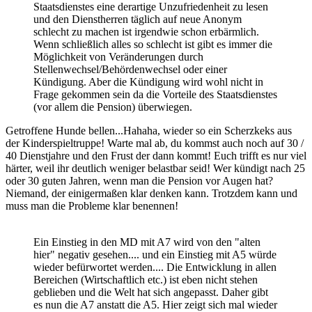
Staatsdienstes eine derartige Unzufriedenheit zu lesen
und den Dienstherren täglich auf neue Anonym
schlecht zu machen ist irgendwie schon erbärmlich.
Wenn schließlich alles so schlecht ist gibt es immer die
Möglichkeit von Veränderungen durch
Stellenwechsel/Behördenwechsel oder einer
Kündigung. Aber die Kündigung wird wohl nicht in
Frage gekommen sein da die Vorteile des Staatsdienstes
(vor allem die Pension) überwiegen.
Getroffene Hunde bellen...Hahaha, wieder so ein Scherzkeks aus
der Kinderspieltruppe! Warte mal ab, du kommst auch noch auf 30 /
40 Dienstjahre und den Frust der dann kommt! Euch trifft es nur viel
härter, weil ihr deutlich weniger belastbar seid! Wer kündigt nach 25
oder 30 guten Jahren, wenn man die Pension vor Augen hat?
Niemand, der einigermaßen klar denken kann. Trotzdem kann und
muss man die Probleme klar benennen!
Ein Einstieg in den MD mit A7 wird von den "alten
hier" negativ gesehen.... und ein Einstieg mit A5 würde
wieder befürwortet werden.... Die Entwicklung in allen
Bereichen (Wirtschaftlich etc.) ist eben nicht stehen
geblieben und die Welt hat sich angepasst. Daher gibt
es nun die A7 anstatt die A5. Hier zeigt sich mal wieder