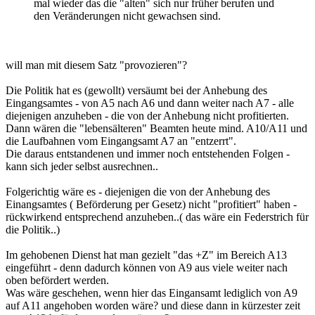
mal wieder das die "alten" sich nur früher berufen und
den Veränderungen nicht gewachsen sind.
will man mit diesem Satz "provozieren"?
Die Politik hat es (gewollt) versäumt bei der Anhebung des
Eingangsamtes - von A5 nach A6 und dann weiter nach A7 - alle
diejenigen anzuheben - die von der Anhebung nicht profitierten.
Dann wären die "lebensälteren" Beamten heute mind. A10/A11 und
die Laufbahnen vom Eingangsamt A7 an "entzerrt".
Die daraus entstandenen und immer noch entstehenden Folgen -
kann sich jeder selbst ausrechnen..
Folgerichtig wäre es - diejenigen die von der Anhebung des
Einangsamtes ( Beförderung per Gesetz) nicht "profitiert" haben -
rückwirkend entsprechend anzuheben..( das wäre ein Federstrich für
die Politik..)
Im gehobenen Dienst hat man gezielt "das +Z" im Bereich A13
eingeführt - denn dadurch können von A9 aus viele weiter nach
oben befördert werden.
Was wäre geschehen, wenn hier das Eingansamt lediglich von A9
auf A11 angehoben worden wäre? und diese dann in kürzester zeit