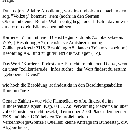
Frage.
Du hast jetzt 2 Jahre Ausbildung vor dir - und ob du danach in den
sog. "Vollzug" kommst - steht (noch) in den Sternen.
Ob du mit deiner Berufs-Wahl richtig liegst oder falsch - davon wirst
du dir selbst ein Bild machen müssen.
Karriere - ?- Im mittleren Dienst beginnst du als Zollobersekretär,
ZOS, ( Besoldung A7), die nächste Amtsbezeichnung ist
Zollhauptsekretär ZHS, Besoldung A8, danach Zollamtsinspektor (
Besoldung A9,- und zu guter letzt die "Zulage" (+Z).
Das Wort "Karriere" findest du z.B. nicht im mittleren Dienst, wenn
du unter "zollkarriere.de" Infos suchst - das Wort findest du erst im
"gehobenen Dienst"
wie hoch die Besoldung ist findest du in den Besoldungstabellen
Bund im "netz".
Genaue Zahlen - wie viele Planstellen es gibt, findest du im
Bundeshaushaltsplan, Kap. 0813, Zollverwaltung (derzeit sind über
7500 Planstellen nicht besetzt, davon über 2100 Planstellen bei der
FKS und über 1200 bei den Kontrolleinheiten
Verkehrswege/Grenze ( Quellen: kleine Anfrage im Bundestag, div.
Abgeordneter).