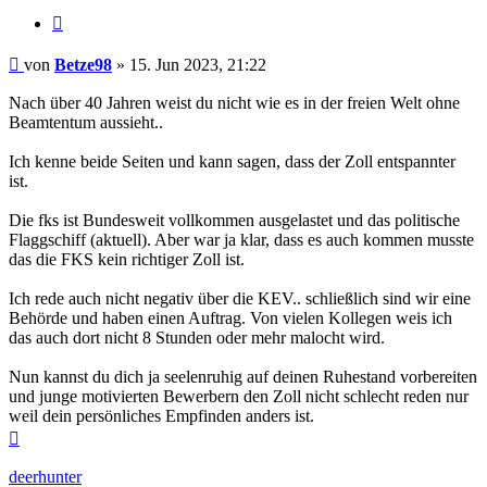
Zitieren
Beitrag
von
Betze98
»
15. Jun 2023, 21:22
Nach über 40 Jahren weist du nicht wie es in der freien Welt ohne
Beamtentum aussieht..
Ich kenne beide Seiten und kann sagen, dass der Zoll entspannter
ist.
Die fks ist Bundesweit vollkommen ausgelastet und das politische
Flaggschiff (aktuell). Aber war ja klar, dass es auch kommen musste
das die FKS kein richtiger Zoll ist.
Ich rede auch nicht negativ über die KEV.. schließlich sind wir eine
Behörde und haben einen Auftrag. Von vielen Kollegen weis ich
das auch dort nicht 8 Stunden oder mehr malocht wird.
Nun kannst du dich ja seelenruhig auf deinen Ruhestand vorbereiten
und junge motivierten Bewerbern den Zoll nicht schlecht reden nur
weil dein persönliches Empfinden anders ist.
Nach
oben
deerhunter