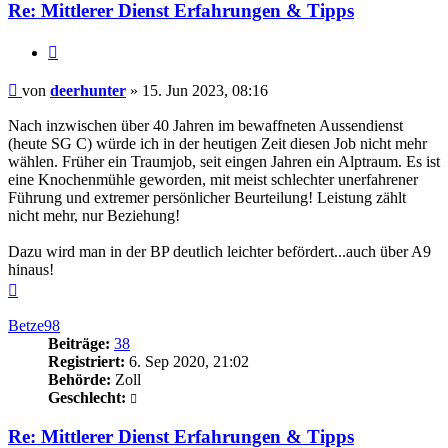
Re: Mittlerer Dienst Erfahrungen & Tipps
Zitieren
Beitrag
von
deerhunter
»
15. Jun 2023, 08:16
Nach inzwischen über 40 Jahren im bewaffneten Aussendienst
(heute SG C) würde ich in der heutigen Zeit diesen Job nicht mehr
wählen. Früher ein Traumjob, seit eingen Jahren ein Alptraum. Es ist
eine Knochenmühle geworden, mit meist schlechter unerfahrener
Führung und extremer persönlicher Beurteilung! Leistung zählt
nicht mehr, nur Beziehung!
Dazu wird man in der BP deutlich leichter befördert...auch über A9
hinaus!
Nach
oben
Betze98
Beiträge:
38
Registriert:
6. Sep 2020, 21:02
Behörde:
Zoll
Geschlecht:
Re: Mittlerer Dienst Erfahrungen & Tipps