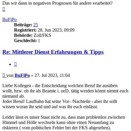
Das wir dann in negativen Prognosen für andere vearbeitet?
Nach
oben
BuFiPo
Beiträge:
25
Registriert:
28. Jun 2023, 09:09
Behörde:
Zoll/FKS
Geschlecht:
Re: Mittlerer Dienst Erfahrungen & Tipps
Zitieren
Beitrag
von
BuFiPo
»
27. Jul 2023, 11:04
Liebe Kollegen - die Entscheidung welchen Beruf ihr ausüben
wollt, bzw. ob ihr als Beamte i. oeD. tätig werden könnt nimmt euch
niemand ab.
Jeder Beruf/ Laufbahn hat seine Vor- /Nachteile - aber ihr sollt
wissen woran ihr seid und auf was ihr euch einlässt.
Leider lässt es unser Staat nicht zu, dass man problemlos zwischen
Himmel und Hölle wechseln kann ohne einen Neuanfang zu
riskieren ( vom politischen Fehler bei der FKS abgesehen).