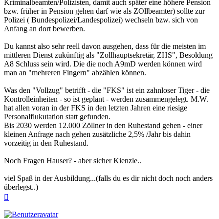
Kriminalbeamten/Polizisten, damit auch später eine höhere Pension
bzw. früher in Pension gehen darf wie als ZOllbeamter) sollte zur
Polizei ( Bundespolizei/Landespolizei) wechseln bzw. sich von
Anfang an dort bewerben.
Du kannst also sehr reell davon ausgehen, dass für die meisten im
mittleren Dienst zukünftig als "Zollhauptsekretär, ZHS", Besoldung
A8 Schluss sein wird. Die die noch A9mD werden können wird
man an "mehreren Fingern" abzählen können.
Was den "Vollzug" betrifft - die "FKS" ist ein zahnloser Tiger - die
Kontrolleinheiten - so ist geplant - werden zusammengelegt. M.W.
hat allen voran in der FKS in den letzten Jahren eine riesige
Personalflukutation statt gefunden.
Bis 2030 werden 12.000 Zöllner in den Ruhestand gehen - einer
kleinen Anfrage nach gehen zusätzliche 2,5% /Jahr bis dahin
vorzeitig in den Ruhestand.
Noch Fragen Hauser? - aber sicher Kienzle..
viel Spaß in der Ausbildung...(falls du es dir nicht doch noch anders
überlegst..)
Nach
oben