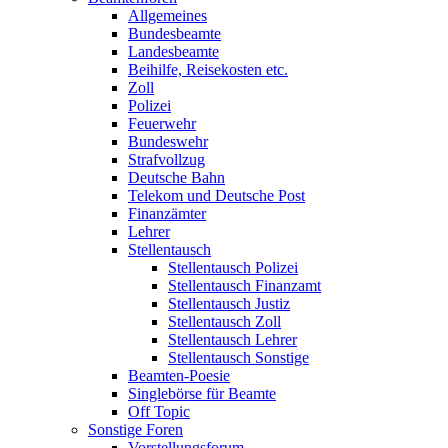
Allgemeines
Bundesbeamte
Landesbeamte
Beihilfe, Reisekosten etc.
Zoll
Polizei
Feuerwehr
Bundeswehr
Strafvollzug
Deutsche Bahn
Telekom und Deutsche Post
Finanzämter
Lehrer
Stellentausch
Stellentausch Polizei
Stellentausch Finanzamt
Stellentausch Justiz
Stellentausch Zoll
Stellentausch Lehrer
Stellentausch Sonstige
Beamten-Poesie
Singlebörse für Beamte
Off Topic
Sonstige Foren
Vorstellungsforum