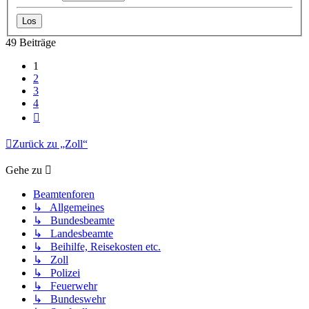
49 Beiträge
1
2
3
4
Nächste
Zurück zu „Zoll“
Gehe zu
Beamtenforen
↳ Allgemeines
↳ Bundesbeamte
↳ Landesbeamte
↳ Beihilfe, Reisekosten etc.
↳ Zoll
↳ Polizei
↳ Feuerwehr
↳ Bundeswehr