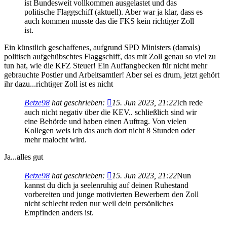
ist Bundesweit vollkommen ausgelastet und das
politische Flaggschiff (aktuell). Aber war ja klar, dass es
auch kommen musste das die FKS kein richtiger Zoll
ist.
Ein künstlich geschaffenes, aufgrund SPD Ministers (damals)
politisch aufgehübschtes Flaggschiff, das mit Zoll genau so viel zu
tun hat, wie die KFZ Steuer! Ein Auffangbecken für nicht mehr
gebrauchte Postler und Arbeitsamtler! Aber sei es drum, jetzt gehört
ihr dazu...richtiger Zoll ist es nicht
Betze98
hat geschrieben:
15. Jun 2023, 21:22
Ich rede
auch nicht negativ über die KEV.. schließlich sind wir
eine Behörde und haben einen Auftrag. Von vielen
Kollegen weis ich das auch dort nicht 8 Stunden oder
mehr malocht wird.
Ja...alles gut
Betze98
hat geschrieben:
15. Jun 2023, 21:22
Nun
kannst du dich ja seelenruhig auf deinen Ruhestand
vorbereiten und junge motivierten Bewerbern den Zoll
nicht schlecht reden nur weil dein persönliches
Empfinden anders ist.