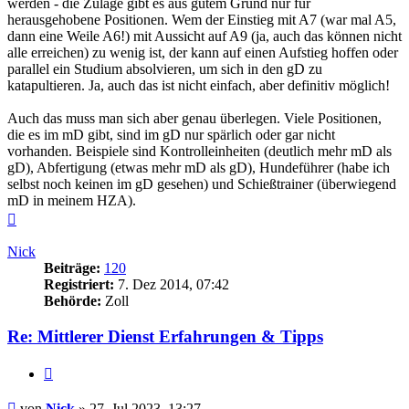
werden - die Zulage gibt es aus gutem Grund nur für
herausgehobene Positionen. Wem der Einstieg mit A7 (war mal A5,
dann eine Weile A6!) mit Aussicht auf A9 (ja, auch das können nicht
alle erreichen) zu wenig ist, der kann auf einen Aufstieg hoffen oder
parallel ein Studium absolvieren, um sich in den gD zu
katapultieren. Ja, auch das ist nicht einfach, aber definitiv möglich!
Auch das muss man sich aber genau überlegen. Viele Positionen,
die es im mD gibt, sind im gD nur spärlich oder gar nicht
vorhanden. Beispiele sind Kontrolleinheiten (deutlich mehr mD als
gD), Abfertigung (etwas mehr mD als gD), Hundeführer (habe ich
selbst noch keinen im gD gesehen) und Schießtrainer (überwiegend
mD in meinem HZA).
Nach
oben
Nick
Beiträge:
120
Registriert:
7. Dez 2014, 07:42
Behörde:
Zoll
Re: Mittlerer Dienst Erfahrungen & Tipps
Zitieren
Beitrag
von
Nick
»
27. Jul 2023, 13:27