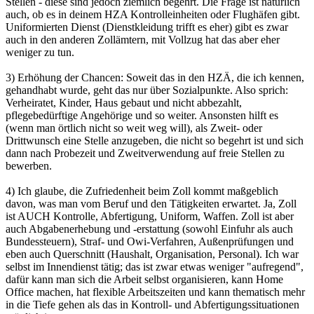
Stellen - diese sind jedoch ziemlich begehrt. Die Frage ist natürlich
auch, ob es in deinem HZA Kontrolleinheiten oder Flughäfen gibt.
Uniformierten Dienst (Dienstkleidung trifft es eher) gibt es zwar
auch in den anderen Zollämtern, mit Vollzug hat das aber eher
weniger zu tun.
3) Erhöhung der Chancen: Soweit das in den HZÄ, die ich kennen,
gehandhabt wurde, geht das nur über Sozialpunkte. Also sprich:
Verheiratet, Kinder, Haus gebaut und nicht abbezahlt,
pflegebedürftige Angehörige und so weiter. Ansonsten hilft es
(wenn man örtlich nicht so weit weg will), als Zweit- oder
Drittwunsch eine Stelle anzugeben, die nicht so begehrt ist und sich
dann nach Probezeit und Zweitverwendung auf freie Stellen zu
bewerben.
4) Ich glaube, die Zufriedenheit beim Zoll kommt maßgeblich
davon, was man vom Beruf und den Tätigkeiten erwartet. Ja, Zoll
ist AUCH Kontrolle, Abfertigung, Uniform, Waffen. Zoll ist aber
auch Abgabenerhebung und -erstattung (sowohl Einfuhr als auch
Bundessteuern), Straf- und Owi-Verfahren, Außenprüfungen und
eben auch Querschnitt (Haushalt, Organisation, Personal). Ich war
selbst im Innendienst tätig; das ist zwar etwas weniger "aufregend",
dafür kann man sich die Arbeit selbst organisieren, kann Home
Office machen, hat flexible Arbeitszeiten und kann thematisch mehr
in die Tiefe gehen als das in Kontroll- und Abfertigungssituationen