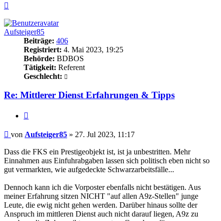
Nach
oben
Aufsteiger85
Beiträge:
406
Registriert:
4. Mai 2023, 19:25
Behörde:
BDBOS
Tätigkeit:
Referent
Geschlecht:
Re: Mittlerer Dienst Erfahrungen & Tipps
Zitieren
Beitrag
von
Aufsteiger85
»
27. Jul 2023, 11:17
Dass die FKS ein Prestigeobjekt ist, ist ja unbestritten. Mehr
Einnahmen aus Einfuhrabgaben lassen sich politisch eben nicht so
gut vermarkten, wie aufgedeckte Schwarzarbeitsfälle...
Dennoch kann ich die Vorposter ebenfalls nicht bestätigen. Aus
meiner Erfahrung sitzen NICHT "auf allen A9z-Stellen" junge
Leute, die ewig nicht gehen werden. Darüber hinaus sollte der
Anspruch im mittleren Dienst auch nicht darauf liegen, A9z zu