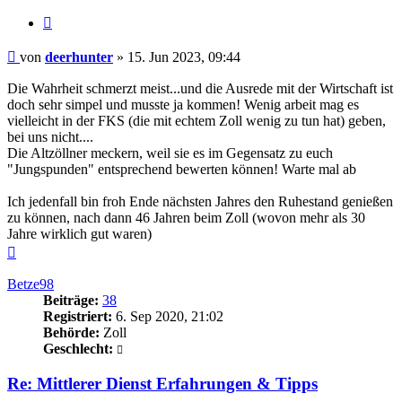
Zitieren
Beitrag
von
deerhunter
»
15. Jun 2023, 09:44
Die Wahrheit schmerzt meist...und die Ausrede mit der Wirtschaft ist
doch sehr simpel und musste ja kommen! Wenig arbeit mag es
vielleicht in der FKS (die mit echtem Zoll wenig zu tun hat) geben,
bei uns nicht....
Die Altzöllner meckern, weil sie es im Gegensatz zu euch
"Jungspunden" entsprechend bewerten können! Warte mal ab
Ich jedenfall bin froh Ende nächsten Jahres den Ruhestand genießen
zu können, nach dann 46 Jahren beim Zoll (wovon mehr als 30
Jahre wirklich gut waren)
Nach
oben
Betze98
Beiträge:
38
Registriert:
6. Sep 2020, 21:02
Behörde:
Zoll
Geschlecht:
Re: Mittlerer Dienst Erfahrungen & Tipps