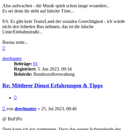
Also aufwachen - die Musik spielt schon lange woanders..
Es sei denn ihr steht auf falsche Töne...
P.S. Es gibt kein Team/Land der sozialen Gerechtigkeit - ich würde
nicht den folierten Bus nehmen, das ist die falsche
Linie/Einbahnstraße...
Buona notte...
Nach
oben
deerhunter
Beiträge:
91
Registriert:
5. Jun 2023, 09:34
Behörde:
Bundeszollverwaltung
Re: Mittlerer Dienst Erfahrungen & Tipps
Zitieren
Beitrag
von
deerhunter
»
25. Jul 2023, 08:46
@ BuFiPo
Dem kann ich nur zustimmen. Dazu das neuest Schmankerln des