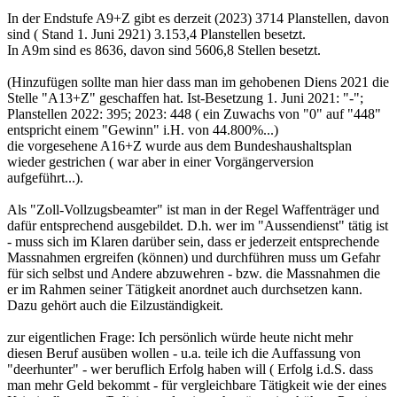
In der Endstufe A9+Z gibt es derzeit (2023) 3714 Planstellen, davon
sind ( Stand 1. Juni 2921) 3.153,4 Planstellen besetzt.
In A9m sind es 8636, davon sind 5606,8 Stellen besetzt.
(Hinzufügen sollte man hier dass man im gehobenen Diens 2021 die
Stelle "A13+Z" geschaffen hat. Ist-Besetzung 1. Juni 2021: "-";
Planstellen 2022: 395; 2023: 448 ( ein Zuwachs von "0" auf "448"
entspricht einem "Gewinn" i.H. von 44.800%...)
die vorgesehene A16+Z wurde aus dem Bundeshaushaltsplan
wieder gestrichen ( war aber in einer Vorgängerversion
aufgeführt...).
Als "Zoll-Vollzugsbeamter" ist man in der Regel Waffenträger und
dafür entsprechend ausgebildet. D.h. wer im "Aussendienst" tätig ist
- muss sich im Klaren darüber sein, dass er jederzeit entsprechende
Massnahmen ergreifen (können) und durchführen muss um Gefahr
für sich selbst und Andere abzuwehren - bzw. die Massnahmen die
er im Rahmen seiner Tätigkeit anordnet auch durchsetzen kann.
Dazu gehört auch die Eilzuständigkeit.
zur eigentlichen Frage: Ich persönlich würde heute nicht mehr
diesen Beruf ausüben wollen - u.a. teile ich die Auffassung von
"deerhunter" - wer beruflich Erfolg haben will ( Erfolg i.d.S. dass
man mehr Geld bekommt - für vergleichbare Tätigkeit wie der eines