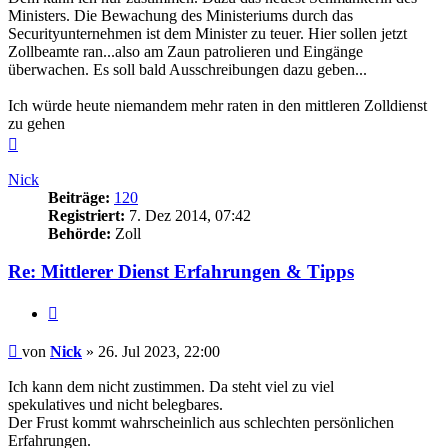
Ministers. Die Bewachung des Ministeriums durch das
Securityunternehmen ist dem Minister zu teuer. Hier sollen jetzt
Zollbeamte ran...also am Zaun patrolieren und Eingänge
überwachen. Es soll bald Ausschreibungen dazu geben...
Ich würde heute niemandem mehr raten in den mittleren Zolldienst
zu gehen
Nach
oben
Nick
Beiträge:
120
Registriert:
7. Dez 2014, 07:42
Behörde:
Zoll
Re: Mittlerer Dienst Erfahrungen & Tipps
Zitieren
Beitrag
von
Nick
»
26. Jul 2023, 22:00
Ich kann dem nicht zustimmen. Da steht viel zu viel
spekulatives und nicht belegbares.
Der Frust kommt wahrscheinlich aus schlechten persönlichen
Erfahrungen.