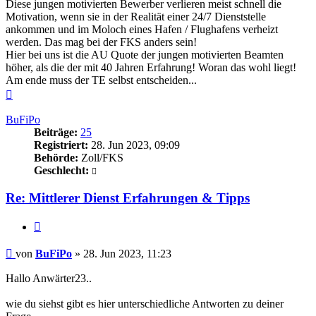
Diese jungen motivierten Bewerber verlieren meist schnell die
Motivation, wenn sie in der Realität einer 24/7 Dienststelle
ankommen und im Moloch eines Hafen / Flughafens verheizt
werden. Das mag bei der FKS anders sein!
Hier bei uns ist die AU Quote der jungen motivierten Beamten
höher, als die der mit 40 Jahren Erfahrung! Woran das wohl liegt!
Am ende muss der TE selbst entscheiden...
Nach
oben
BuFiPo
Beiträge:
25
Registriert:
28. Jun 2023, 09:09
Behörde:
Zoll/FKS
Geschlecht:
Re: Mittlerer Dienst Erfahrungen & Tipps
Zitieren
Beitrag
von
BuFiPo
»
28. Jun 2023, 11:23
Hallo Anwärter23..
wie du siehst gibt es hier unterschiedliche Antworten zu deiner