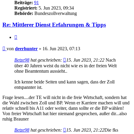
Beiträge:
91
Registriert:
5. Jun 2023, 09:34
Behörde:
Bundeszollverwaltung
Re: Mittlerer Dienst Erfahrungen & Tipps
Zitieren
Beitrag
von
deerhunter
»
16. Jun 2023, 07:13
Betze98
hat geschrieben:
15. Jun 2023, 21:22
Nach
über 40 Jahren weist du nicht wie es in der freien Welt
ohne Beamtentum aussieht..
Ich kenne beide Seiten und kann sagen, dass der Zoll
entspannter ist.
Frage lesen....der TE will nicht in die freie Wirtschaft, sondern hat
die Wahl zwischen Zoll und BP. Wenn er Karriere machen will und
relativ schnell bis A11 oder weiter, dann sollte er die BP wählen!
Von freier Wirtschaft hat hier niemand gesprochen, außer dir...also
ruhig Brauner
Betze98
hat geschrieben:
15. Jun 2023, 21:22
Die fks