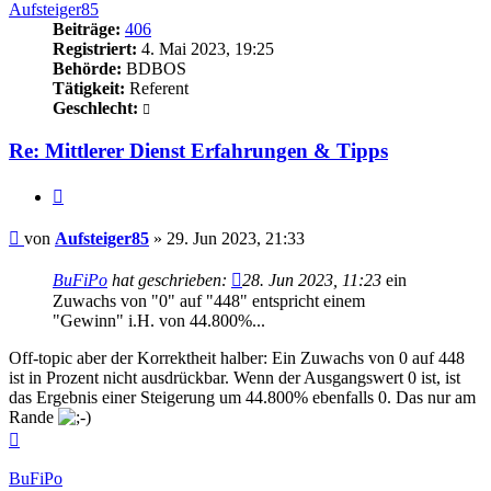
Aufsteiger85
Beiträge:
406
Registriert:
4. Mai 2023, 19:25
Behörde:
BDBOS
Tätigkeit:
Referent
Geschlecht:
Re: Mittlerer Dienst Erfahrungen & Tipps
Zitieren
Beitrag
von
Aufsteiger85
»
29. Jun 2023, 21:33
BuFiPo
hat geschrieben:
28. Jun 2023, 11:23
ein
Zuwachs von "0" auf "448" entspricht einem
"Gewinn" i.H. von 44.800%...
Off-topic aber der Korrektheit halber: Ein Zuwachs von 0 auf 448
ist in Prozent nicht ausdrückbar. Wenn der Ausgangswert 0 ist, ist
das Ergebnis einer Steigerung um 44.800% ebenfalls 0. Das nur am
Rande
Nach
oben
BuFiPo