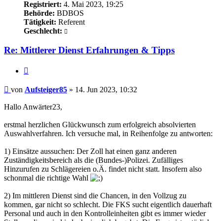
Registriert:
4. Mai 2023, 19:25
Behörde:
BDBOS
Tätigkeit:
Referent
Geschlecht:
Re: Mittlerer Dienst Erfahrungen & Tipps
Zitieren
Beitrag
von
Aufsteiger85
»
14. Jun 2023, 10:32
Hallo Anwärter23,
erstmal herzlichen Glückwunsch zum erfolgreich absolvierten
Auswahlverfahren. Ich versuche mal, in Reihenfolge zu antworten:
1) Einsätze aussuchen: Der Zoll hat einen ganz anderen
Zuständigkeitsbereich als die (Bundes-)Polizei. Zufälliges
Hinzurufen zu Schlägereien o.Ä. findet nicht statt. Insofern also
schonmal die richtige Wahl
2) Im mittleren Dienst sind die Chancen, in den Vollzug zu
kommen, gar nicht so schlecht. Die FKS sucht eigentlich dauerhaft
Personal und auch in den Kontrolleinheiten gibt es immer wieder