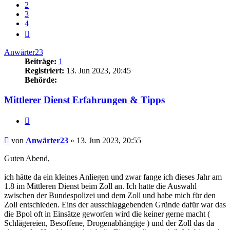
2
3
4
Nächste
Anwärter23
Beiträge:
1
Registriert:
13. Jun 2023, 20:45
Behörde:
Mittlerer Dienst Erfahrungen & Tipps
Zitieren
Beitrag
von
Anwärter23
»
13. Jun 2023, 20:55
Guten Abend,
ich hätte da ein kleines Anliegen und zwar fange ich dieses Jahr am
1.8 im Mittleren Dienst beim Zoll an. Ich hatte die Auswahl
zwischen der Bundespolizei und dem Zoll und habe mich für den
Zoll entschieden. Eins der ausschlaggebenden Gründe dafür war das
die Bpol oft in Einsätze geworfen wird die keiner gerne macht (
Schlägereien, Besoffene, Drogenabhängige ) und der Zoll das da