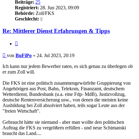
Beiträge:
25
Registriert:
28. Jun 2023, 09:09
Behörde:
Zoll/FKS
Geschlecht:
Re: Mittlerer Dienst Erfahrungen & Tipps
Zitieren
Beitrag
von
BuFiPo
»
24. Jul 2023, 20:19
Ich kann nur jedem Bewerber raten, es sich genau zu überlegen ob
er zum Zoll will.
Die FKS ist eine politisch zusammengewürfelte Gruppierung von
Angehörigen aus Post, Bahn, Telekom, Finanzamt, deutschem
Wetterdienst, Bundesbank (u.a. eine Fdp- MdB), Justizvollzug,
deutsche Rentenversicherung usw., von denen die meisten keine
Ausbildung bei Zoll absolviert haben, teils sogar Leute aus der
"freien Wirtschaft".
Gebraucht hätte sie niemand - aber man wollte den politischen
Auftrag die FKS zu vergrößern erfüllen - und neue Schimanski
braucht das Land....