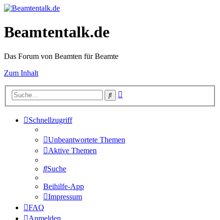
Beamtentalk.de
Das Forum von Beamten für Beamte
Zum Inhalt
Erweiterte
Suche
Suche
Schnellzugriff
Unbeantwortete Themen
Aktive Themen
Suche
Beihilfe-App
Impressum
FAQ
Anmelden