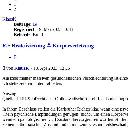
1
2
KlausK
Beiträge:
19
Registriert:
19. Mär 2023, 16:11
Behörde:
Bund
Re: Reaktivierung ≙ Körperverletzung
Zitieren
Beitrag
von
KlausK
»
13. Apr 2023, 12:25
Auslöser meiner massiven gesundheitlichen Verschlechterung ist ein
Ich stehe seitdem unter Tabletten.
Auszug:
Quelle: HRR-Strafrecht.de – Online-Zeitschrift und Rechtsprechun
In ihrem Beschluss stellen die Karlsruher Richter klar, wann eine ps
„Rein psychische Empfindungen genügen [nicht], um einen Körperverle
wenn ein pathologischer [… ] Zustand hervorgerufen worden ist, der
keinen pathologischen Zustand und damit keine Gesundheitsbeschädi