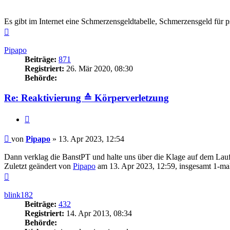
Es gibt im Internet eine Schmerzensgeldtabelle, Schmerzensgeld für 
Nach
oben
Pipapo
Beiträge:
871
Registriert:
26. Mär 2020, 08:30
Behörde:
Re: Reaktivierung ≙ Körperverletzung
Zitieren
Beitrag
von
Pipapo
»
13. Apr 2023, 12:54
Dann verklag die BanstPT und halte uns über die Klage auf dem Lauf
Zuletzt geändert von
Pipapo
am 13. Apr 2023, 12:59, insgesamt 1-mal
Nach
oben
blink182
Beiträge:
432
Registriert:
14. Apr 2013, 08:34
Behörde: