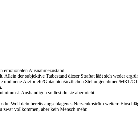
einen emotionalen Ausnahmezustand.
lt. Allein der subjektive Tatbestand dieser Straftat läßt sich weder erg
alte und neue Arztbriefe/Gutachten/ärztlichen Stellungenahmen/MRT/C
n.
itnimmst. Aushändigen solltest du sie aber nicht.
r du. Weil dein bereits angschlagenes Nervenkostrüm weitere Einschläge 
Du zwar vollkommen, aber kein Mensch mehr.