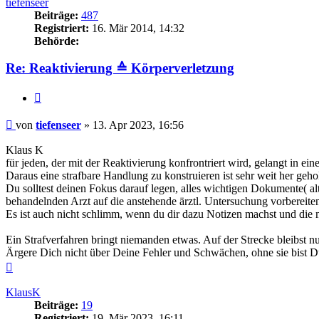
tiefenseer
Beiträge:
487
Registriert:
16. Mär 2014, 14:32
Behörde:
Re: Reaktivierung ≙ Körperverletzung
Zitieren
Beitrag
von
tiefenseer
»
13. Apr 2023, 16:56
Klaus K
für jeden, der mit der Reaktivierung konfrontriert wird, gelangt in 
Daraus eine strafbare Handlung zu konstruieren ist sehr weit her geho
Du solltest deinen Fokus darauf legen, alles wichtigen Dokumente( 
behandelnden Arzt auf die anstehende ärztl. Untersuchung vorbereite
Es ist auch nicht schlimm, wenn du dir dazu Notizen machst und die m
Ein Strafverfahren bringt niemanden etwas. Auf der Strecke bleibst nu
Ärgere Dich nicht über Deine Fehler und Schwächen, ohne sie bist 
Nach
oben
KlausK
Beiträge:
19
Registriert:
19. Mär 2023, 16:11