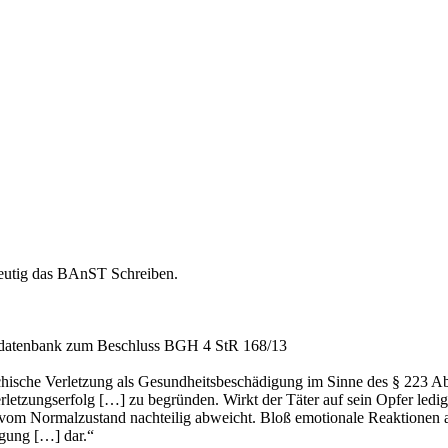
deutig das BAnST Schreiben.
gsdatenbank zum Beschluss BGH 4 StR 168/13
ychische Verletzung als Gesundheitsbeschädigung im Sinne des § 223 Abs
tzungserfolg […] zu begründen. Wirkt der Täter auf sein Opfer lediglic
 vom Normalzustand nachteilig abweicht. Bloß emotionale Reaktionen a
gung […] dar.“