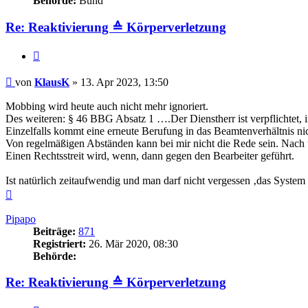
Behörde:
Bund
Re: Reaktivierung ≙ Körperverletzung
Zitieren
Beitrag
von
KlausK
»
13. Apr 2023, 13:50
Mobbing wird heute auch nicht mehr ignoriert.
Des weiteren: § 46 BBG Absatz 1 ….Der Dienstherr ist verpflichtet, 
Einzelfalls kommt eine erneute Berufung in das Beamtenverhältnis nic
Von regelmäßigen Abständen kann bei mir nicht die Rede sein. Nach 
Einen Rechtsstreit wird, wenn, dann gegen den Bearbeiter geführt.
Ist natürlich zeitaufwendig und man darf nicht vergessen ‚das System s
Nach
oben
Pipapo
Beiträge:
871
Registriert:
26. Mär 2020, 08:30
Behörde:
Re: Reaktivierung ≙ Körperverletzung