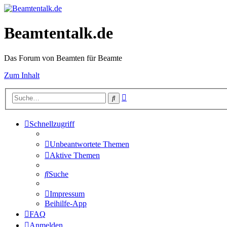
Beamtentalk.de
Das Forum von Beamten für Beamte
Zum Inhalt
Erweiterte
Suche
Suche
Schnellzugriff
Unbeantwortete Themen
Aktive Themen
Suche
Impressum
Beihilfe-App
FAQ
Anmelden