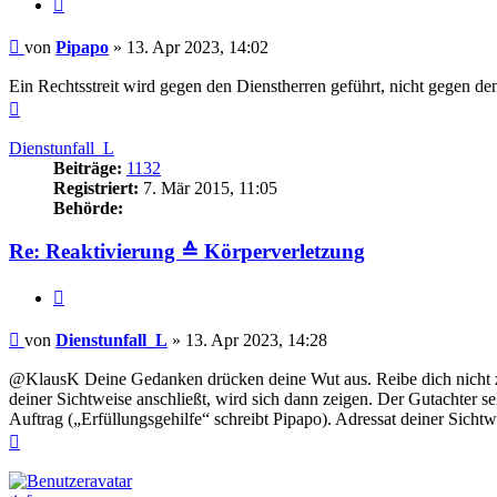
Zitieren
Beitrag
von
Pipapo
»
13. Apr 2023, 14:02
Ein Rechtsstreit wird gegen den Dienstherren geführt, nicht gegen de
Nach
oben
Dienstunfall_L
Beiträge:
1132
Registriert:
7. Mär 2015, 11:05
Behörde:
Re: Reaktivierung ≙ Körperverletzung
Zitieren
Beitrag
von
Dienstunfall_L
»
13. Apr 2023, 14:28
@KlausK Deine Gedanken drücken deine Wut aus. Reibe dich nicht zu s
deiner Sichtweise anschließt, wird sich dann zeigen. Der Gutachter s
Auftrag („Erfüllungsgehilfe“ schreibt Pipapo). Adressat deiner Sichtw
Nach
oben