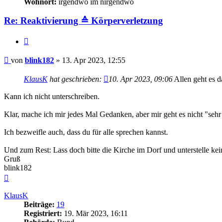
Wohnort:
irgendwo im nirgendwo
Re: Reaktivierung ≙ Körperverletzung
Zitieren
Beitrag
von
blink182
»
13. Apr 2023, 12:55
KlausK
hat geschrieben:
10. Apr 2023, 09:06
Allen geht es d
Kann ich nicht unterschreiben.
Klar, mache ich mir jedes Mal Gedanken, aber mir geht es nicht "sehr
Ich bezweifle auch, dass du für alle sprechen kannst.
Und zum Rest: Lass doch bitte die Kirche im Dorf und unterstelle kei
Gruß
blink182
Nach
oben
KlausK
Beiträge:
19
Registriert:
19. Mär 2023, 16:11