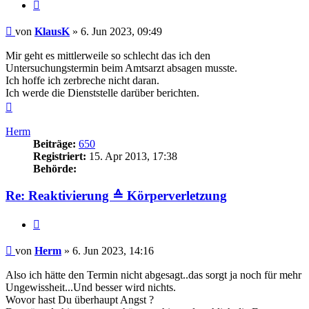
Zitieren
Beitrag
von
KlausK
»
6. Jun 2023, 09:49
Mir geht es mittlerweile so schlecht das ich den
Untersuchungstermin beim Amtsarzt absagen musste.
Ich hoffe ich zerbreche nicht daran.
Ich werde die Dienststelle darüber berichten.
Nach
oben
Herm
Beiträge:
650
Registriert:
15. Apr 2013, 17:38
Behörde:
Re: Reaktivierung ≙ Körperverletzung
Zitieren
Beitrag
von
Herm
»
6. Jun 2023, 14:16
Also ich hätte den Termin nicht abgesagt..das sorgt ja noch für mehr
Ungewissheit...Und besser wird nichts.
Wovor hast Du überhaupt Angst ?