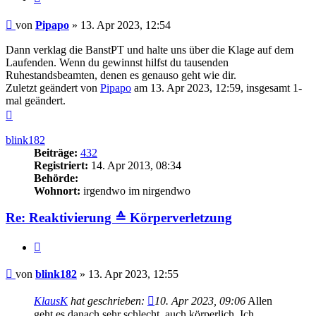
Beitrag
von
Pipapo
»
13. Apr 2023, 12:54
Dann verklag die BanstPT und halte uns über die Klage auf dem
Laufenden. Wenn du gewinnst hilfst du tausenden
Ruhestandsbeamten, denen es genauso geht wie dir.
Zuletzt geändert von
Pipapo
am 13. Apr 2023, 12:59, insgesamt 1-
mal geändert.
Nach
oben
blink182
Beiträge:
432
Registriert:
14. Apr 2013, 08:34
Behörde:
Wohnort:
irgendwo im nirgendwo
Re: Reaktivierung ≙ Körperverletzung
Zitieren
Beitrag
von
blink182
»
13. Apr 2023, 12:55
KlausK
hat geschrieben:
10. Apr 2023, 09:06
Allen
geht es danach sehr schlecht, auch körperlich. Ich