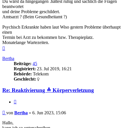
Du wärst da hingegangen .hättest ruhig und sachlich die Fragen
beantwortet
und deine Probleme geschildert.
Amtsarzt ? (Beim Gesundheitamt ?)
Psychisch Erkrankte haben laut Wiso gestern Probleme überhaupt
einen
Termin bei Arzt zu bekommen bzw. Therapieplatz.
Monatelange Wartezeiten.
Nach
oben
Bertha
Beiträge:
45
Registriert:
23. Jul 2019, 16:21
Behörde:
Telekom
Geschlecht:
Re: Reaktivierung ≙ Körperverletzung
Zitieren
Beitrag
von
Bertha
»
6. Jun 2023, 15:06
Hallo,
kann ich so unterschreiben.