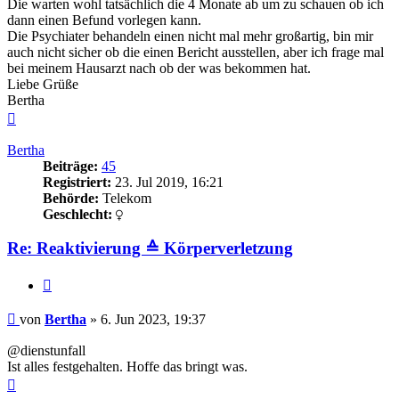
Die warten wohl tatsächlich die 4 Monate ab um zu schauen ob ich
dann einen Befund vorlegen kann.
Die Psychiater behandeln einen nicht mal mehr großartig, bin mir
auch nicht sicher ob die einen Bericht ausstellen, aber ich frage mal
bei meinem Hausarzt nach ob der was bekommen hat.
Liebe Grüße
Bertha
Nach
oben
Bertha
Beiträge:
45
Registriert:
23. Jul 2019, 16:21
Behörde:
Telekom
Geschlecht:
Re: Reaktivierung ≙ Körperverletzung
Zitieren
Beitrag
von
Bertha
»
6. Jun 2023, 19:37
@dienstunfall
Ist alles festgehalten. Hoffe das bringt was.
Nach
oben