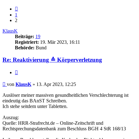
Vorherige
1
2
KlausK
Beiträge:
19
Registriert:
19. Mär 2023, 16:11
Behörde:
Bund
Re: Reaktivierung ≙ Körperverletzung
Zitieren
Beitrag
von
KlausK
»
13. Apr 2023, 12:25
Auslöser meiner massiven gesundheitlichen Verschlechterung ist
eindeutig das BAnST Schreiben.
Ich stehe seitdem unter Tabletten.
Auszug:
Quelle: HRR-Strafrecht.de – Online-Zeitschrift und
Rechtsprechungsdatenbank zum Beschluss BGH 4 StR 168/13