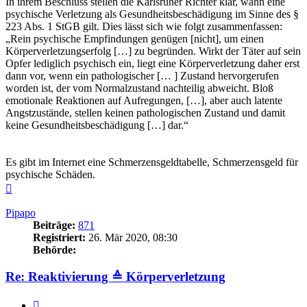
In ihrem Beschluss stellen die Karlsruher Richter klar, wann eine
psychische Verletzung als Gesundheitsbeschädigung im Sinne des §
223 Abs. 1 StGB gilt. Dies lässt sich wie folgt zusammenfassen:
„Rein psychische Empfindungen genügen [nicht], um einen
Körperverletzungserfolg […] zu begründen. Wirkt der Täter auf sein
Opfer lediglich psychisch ein, liegt eine Körperverletzung daher erst
dann vor, wenn ein pathologischer [… ] Zustand hervorgerufen
worden ist, der vom Normalzustand nachteilig abweicht. Bloß
emotionale Reaktionen auf Aufregungen, […], aber auch latente
Angstzustände, stellen keinen pathologischen Zustand und damit
keine Gesundheitsbeschädigung […] dar.“
Es gibt im Internet eine Schmerzensgeldtabelle, Schmerzensgeld für
psychische Schäden.
Nach
oben
Pipapo
Beiträge:
871
Registriert:
26. Mär 2020, 08:30
Behörde:
Re: Reaktivierung ≙ Körperverletzung
Zitieren