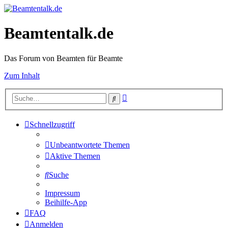
Beamtentalk.de
Das Forum von Beamten für Beamte
Zum Inhalt
Erweiterte
Suche
Suche
Schnellzugriff
Unbeantwortete Themen
Aktive Themen
Suche
Impressum
Beihilfe-App
FAQ
Anmelden