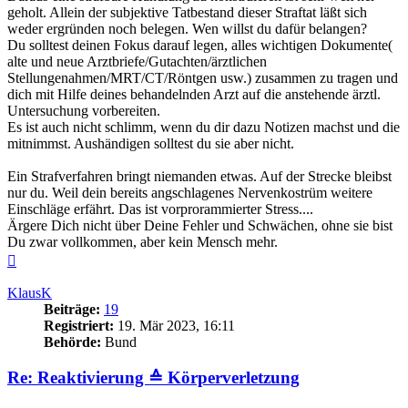
geholt. Allein der subjektive Tatbestand dieser Straftat läßt sich
weder ergründen noch belegen. Wen willst du dafür belangen?
Du solltest deinen Fokus darauf legen, alles wichtigen Dokumente(
alte und neue Arztbriefe/Gutachten/ärztlichen
Stellungenahmen/MRT/CT/Röntgen usw.) zusammen zu tragen und
dich mit Hilfe deines behandelnden Arzt auf die anstehende ärztl.
Untersuchung vorbereiten.
Es ist auch nicht schlimm, wenn du dir dazu Notizen machst und die
mitnimmst. Aushändigen solltest du sie aber nicht.
Ein Strafverfahren bringt niemanden etwas. Auf der Strecke bleibst
nur du. Weil dein bereits angschlagenes Nervenkostrüm weitere
Einschläge erfährt. Das ist vorprorammierter Stress....
Ärgere Dich nicht über Deine Fehler und Schwächen, ohne sie bist
Du zwar vollkommen, aber kein Mensch mehr.
Nach
oben
KlausK
Beiträge:
19
Registriert:
19. Mär 2023, 16:11
Behörde:
Bund
Re: Reaktivierung ≙ Körperverletzung