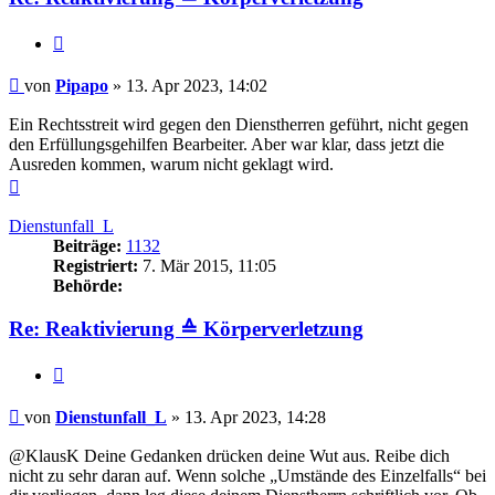
Zitieren
Beitrag
von
Pipapo
»
13. Apr 2023, 14:02
Ein Rechtsstreit wird gegen den Dienstherren geführt, nicht gegen
den Erfüllungsgehilfen Bearbeiter. Aber war klar, dass jetzt die
Ausreden kommen, warum nicht geklagt wird.
Nach
oben
Dienstunfall_L
Beiträge:
1132
Registriert:
7. Mär 2015, 11:05
Behörde:
Re: Reaktivierung ≙ Körperverletzung
Zitieren
Beitrag
von
Dienstunfall_L
»
13. Apr 2023, 14:28
@KlausK Deine Gedanken drücken deine Wut aus. Reibe dich
nicht zu sehr daran auf. Wenn solche „Umstände des Einzelfalls“ bei