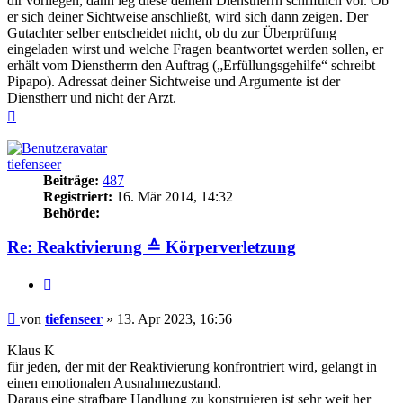
dir vorliegen, dann leg diese deinem Dienstherrn schriftlich vor. Ob
er sich deiner Sichtweise anschließt, wird sich dann zeigen. Der
Gutachter selber entscheidet nicht, ob du zur Überprüfung
eingeladen wirst und welche Fragen beantwortet werden sollen, er
erhält vom Dienstherrn den Auftrag („Erfüllungsgehilfe“ schreibt
Pipapo). Adressat deiner Sichtweise und Argumente ist der
Dienstherr und nicht der Arzt.
Nach
oben
tiefenseer
Beiträge:
487
Registriert:
16. Mär 2014, 14:32
Behörde:
Re: Reaktivierung ≙ Körperverletzung
Zitieren
Beitrag
von
tiefenseer
»
13. Apr 2023, 16:56
Klaus K
für jeden, der mit der Reaktivierung konfrontriert wird, gelangt in
einen emotionalen Ausnahmezustand.
Daraus eine strafbare Handlung zu konstruieren ist sehr weit her