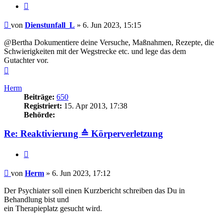
Zitieren
Beitrag
von
Dienstunfall_L
»
6. Jun 2023, 15:15
@Bertha Dokumentiere deine Versuche, Maßnahmen, Rezepte, die
Schwierigkeiten mit der Wegstrecke etc. und lege das dem
Gutachter vor.
Nach
oben
Herm
Beiträge:
650
Registriert:
15. Apr 2013, 17:38
Behörde:
Re: Reaktivierung ≙ Körperverletzung
Zitieren
Beitrag
von
Herm
»
6. Jun 2023, 17:12
Der Psychiater soll einen Kurzbericht schreiben das Du in
Behandlung bist und
ein Therapieplatz gesucht wird.