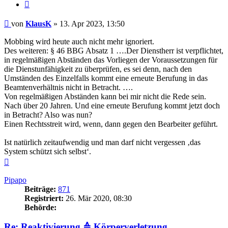
Zitieren
Beitrag
von
KlausK
»
13. Apr 2023, 13:50
Mobbing wird heute auch nicht mehr ignoriert.
Des weiteren: § 46 BBG Absatz 1 ….Der Dienstherr ist verpflichtet,
in regelmäßigen Abständen das Vorliegen der Voraussetzungen für
die Dienstunfähigkeit zu überprüfen, es sei denn, nach den
Umständen des Einzelfalls kommt eine erneute Berufung in das
Beamtenverhältnis nicht in Betracht. ….
Von regelmäßigen Abständen kann bei mir nicht die Rede sein.
Nach über 20 Jahren. Und eine erneute Berufung kommt jetzt doch
in Betracht? Also was nun?
Einen Rechtsstreit wird, wenn, dann gegen den Bearbeiter geführt.
Ist natürlich zeitaufwendig und man darf nicht vergessen ‚das
System schützt sich selbst‘.
Nach
oben
Pipapo
Beiträge:
871
Registriert:
26. Mär 2020, 08:30
Behörde:
Re: Reaktivierung ≙ Körperverletzung