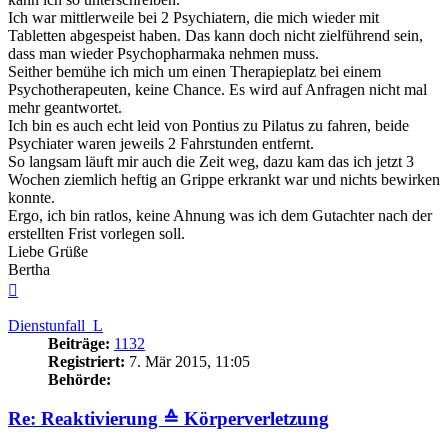
Ich war mittlerweile bei 2 Psychiatern, die mich wieder mit
Tabletten abgespeist haben. Das kann doch nicht zielführend sein,
dass man wieder Psychopharmaka nehmen muss.
Seither bemühe ich mich um einen Therapieplatz bei einem
Psychotherapeuten, keine Chance. Es wird auf Anfragen nicht mal
mehr geantwortet.
Ich bin es auch echt leid von Pontius zu Pilatus zu fahren, beide
Psychiater waren jeweils 2 Fahrstunden entfernt.
So langsam läuft mir auch die Zeit weg, dazu kam das ich jetzt 3
Wochen ziemlich heftig an Grippe erkrankt war und nichts bewirken
konnte.
Ergo, ich bin ratlos, keine Ahnung was ich dem Gutachter nach der
erstellten Frist vorlegen soll.
Liebe Grüße
Bertha
Nach
oben
Dienstunfall_L
Beiträge:
1132
Registriert:
7. Mär 2015, 11:05
Behörde:
Re: Reaktivierung ≙ Körperverletzung