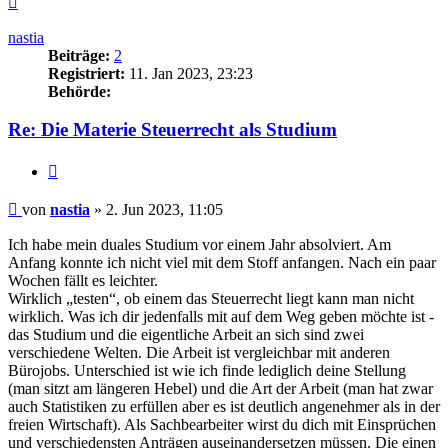
oben
nastia
Beiträge:
2
Registriert:
11. Jan 2023, 23:23
Behörde:
Re: Die Materie Steuerrecht als Studium
Zitieren
Beitrag
von
nastia
»
2. Jun 2023, 11:05
Ich habe mein duales Studium vor einem Jahr absolviert. Am
Anfang konnte ich nicht viel mit dem Stoff anfangen. Nach ein paar
Wochen fällt es leichter.
Wirklich „testen“, ob einem das Steuerrecht liegt kann man nicht
wirklich. Was ich dir jedenfalls mit auf dem Weg geben möchte ist -
das Studium und die eigentliche Arbeit an sich sind zwei
verschiedene Welten. Die Arbeit ist vergleichbar mit anderen
Bürojobs. Unterschied ist wie ich finde lediglich deine Stellung
(man sitzt am längeren Hebel) und die Art der Arbeit (man hat zwar
auch Statistiken zu erfüllen aber es ist deutlich angenehmer als in der
freien Wirtschaft). Als Sachbearbeiter wirst du dich mit Einsprüchen
und verschiedensten Anträgen auseinandersetzen müssen. Die einen