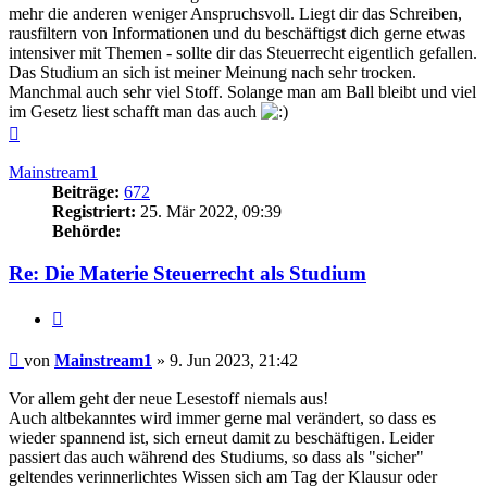
mehr die anderen weniger Anspruchsvoll. Liegt dir das Schreiben,
rausfiltern von Informationen und du beschäftigst dich gerne etwas
intensiver mit Themen - sollte dir das Steuerrecht eigentlich gefallen.
Das Studium an sich ist meiner Meinung nach sehr trocken.
Manchmal auch sehr viel Stoff. Solange man am Ball bleibt und viel
im Gesetz liest schafft man das auch
Nach
oben
Mainstream1
Beiträge:
672
Registriert:
25. Mär 2022, 09:39
Behörde:
Re: Die Materie Steuerrecht als Studium
Zitieren
Beitrag
von
Mainstream1
»
9. Jun 2023, 21:42
Vor allem geht der neue Lesestoff niemals aus!
Auch altbekanntes wird immer gerne mal verändert, so dass es
wieder spannend ist, sich erneut damit zu beschäftigen. Leider
passiert das auch während des Studiums, so dass als "sicher"
geltendes verinnerlichtes Wissen sich am Tag der Klausur oder