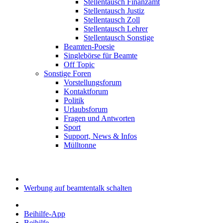
Stellentausch Finanzamt
Stellentausch Justiz
Stellentausch Zoll
Stellentausch Lehrer
Stellentausch Sonstige
Beamten-Poesie
Singlebörse für Beamte
Off Topic
Sonstige Foren
Vorstellungsforum
Kontaktforum
Politik
Urlaubsforum
Fragen und Antworten
Sport
Support, News & Infos
Mülltonne
Werbung auf beamtentalk schalten
Beihilfe-App
Beihilfe