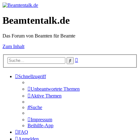
Beamtentalk.de
Das Forum von Beamten für Beamte
Zum Inhalt
Erweiterte
Suche
Suche
Schnellzugriff
Unbeantwortete Themen
Aktive Themen
Suche
Impressum
Beihilfe-App
FAQ
Anmelden