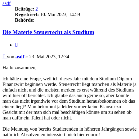
asdf
Beiträge:
2
Registriert:
10. Mai 2023, 14:59
Behörde:
Die Materie Steuerrecht als Studium
Zitieren
Beitrag
von
asdf
»
23. Mai 2023, 12:34
Hallo zusammen,
ich hätte eine Frage, weil ich dieses Jahr mit dem Studium Diplom
Finanzwirt beginnen werde. Steuerrecht liegt manchen als Materie ja
einfach nicht und die meisten merken es erst während des Studiums
wird hier oft berichtet. Ich glaube das auch gerne so, aber könnte
man das nicht irgendwie vor dem Studium herausbekommen ob das
einem liegt? Man bekommt ja leider vorher keine Klausur zu
Gesicht mit der man sich mal beschäftigen könnte um zu sehen ob
man dafür ein Talent hat oder nicht.
Die Meinung von bereits Studierenden in höheren Jahrgängen sowie
natürlich Absolventen interssiert mich hier enorm!