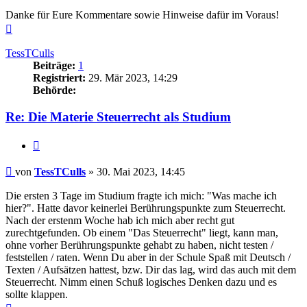
Danke für Eure Kommentare sowie Hinweise dafür im Voraus!
Nach
oben
TessTCulls
Beiträge:
1
Registriert:
29. Mär 2023, 14:29
Behörde:
Re: Die Materie Steuerrecht als Studium
Zitieren
Beitrag
von
TessTCulls
»
30. Mai 2023, 14:45
Die ersten 3 Tage im Studium fragte ich mich: "Was mache ich
hier?". Hatte davor keinerlei Berührungspunkte zum Steuerrecht.
Nach der erstenm Woche hab ich mich aber recht gut
zurechtgefunden. Ob einem "Das Steuerrecht" liegt, kann man,
ohne vorher Berührungspunkte gehabt zu haben, nicht testen /
feststellen / raten. Wenn Du aber in der Schule Spaß mit Deutsch /
Texten / Aufsätzen hattest, bzw. Dir das lag, wird das auch mit dem
Steuerrecht. Nimm einen Schuß logisches Denken dazu und es
sollte klappen.
Nach