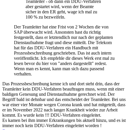
Teamleiter - ob dann ein DDU-Verfahren
aber gestartet wird, wenn der Beamte
sicher in den ER geht, wage ich mal zu
100 % zu bezweifeln.
Der Teamleiter hat eine Frist von 2 Wochen die von
SAP überwacht wird. Ansonsten hast du richtig
festgestellt, dass er letztendlich nur nach der geplanten
Dienstaufnahme fragt und diese mitteilt. Die Telekom
hat für das DDU-Verfahren ein Handbuch mit
Prozessbeschreibung geschrieben. Das ist auch intern
veröffentlicht. Ich empfehle dir dieses Werk erst mal zu
lesen bevor du hier von "anders dargestellt" redest.
Wenn man es kennt, kann man sich dazu passend
verhalten.
Das Prozessbeschreibung kenne ich und dort steht drin, dass der
Teamleiter kein DDU-Verfahren beauftragen muss, wenn mit einer
baldigen Genesung und Dienstaufnahme gerechnet wird. Der
Begriff bald ist dehnbar und das entscheidet der Teamleiter. Bei uns
war einer vier Monate wegen Corona krank und hat mitgeteilt, dass
er im November 2022 nach langer Krankheit wieder zur Arbeit
kommt. Es wurde kein !!! DDU-Verfahren eingeleitet.
Es kamen bei ihm immer Erkrankungen bis aktuell hinzu, und es ist
immer noch kein DDU-Verfahren eingeleitet worden !