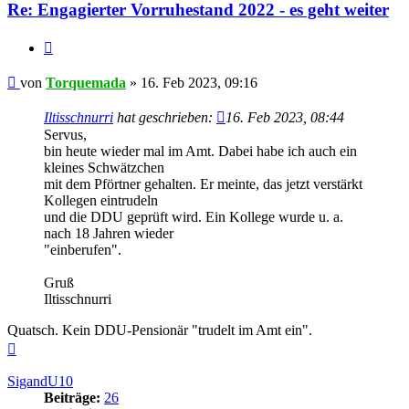
Re: Engagierter Vorruhestand 2022 - es geht weiter
Zitieren
Beitrag
von
Torquemada
»
16. Feb 2023, 09:16
Iltisschnurri
hat geschrieben:
16. Feb 2023, 08:44
Servus,
bin heute wieder mal im Amt. Dabei habe ich auch ein
kleines Schwätzchen
mit dem Pförtner gehalten. Er meinte, das jetzt verstärkt
Kollegen eintrudeln
und die DDU geprüft wird. Ein Kollege wurde u. a.
nach 18 Jahren wieder
"einberufen".
Gruß
Iltisschnurri
Quatsch. Kein DDU-Pensionär "trudelt im Amt ein".
Nach
oben
SigandU10
Beiträge:
26