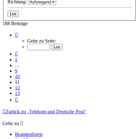
Richtung:
188 Beiträge
Seite
11
Gehe zu Seite:
von
13
Vorherige
1
…
9
10
11
12
13
Nächste
Zurück zu „Telekom und Deutsche Post“
Gehe zu
Beamtenforen