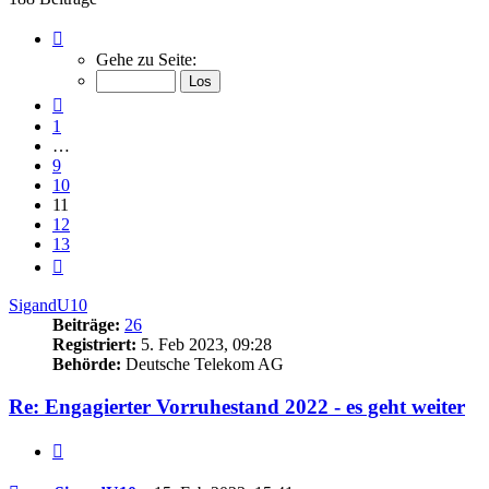
Seite
11
Gehe zu Seite:
von
13
Vorherige
1
…
9
10
11
12
13
Nächste
SigandU10
Beiträge:
26
Registriert:
5. Feb 2023, 09:28
Behörde:
Deutsche Telekom AG
Re: Engagierter Vorruhestand 2022 - es geht weiter
Zitieren
Beitrag