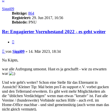
oben
Siggi09
Beiträge:
864
Registriert:
29. Jun 2017, 16:56
Behörde:
PNU
Re: Engagierter Vorruhestand 2022 - es geht weiter
Zitieren
Beitrag
von
Siggi09
»
14. Mär 2023, 18:34
Na Käptn,
war alle Aufregung umsonst. Hast es ja geschafft - wie zu erwarten
war
Und wie geht's weiter? Schon eine Stelle für das Ehrenamt in
Aussicht? Kleiner Tip: Mal beim proT-in support e.V. vorbei gucken
und den Tellerrand erweitern. Es gibt weit mehr Möglichkeiten als
die "üblichen Verdächtigen" wenn man etwas "kreativ" ist. Fast alle
Vereine / (bundesweite) Verbände suchen Hilfe - auch evtl. im
Home-Office machbar - und sind gemeinnützig (auch wenn man das
nicht gleich vermutet).