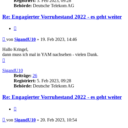
Registriert:
5. Feb 2023, 09:28
Behörde:
Deutsche Telekom AG
Re: Engagierter Vorruhestand 2022 - es geht weiter
Zitieren
Beitrag
von
SigandU10
»
19. Feb 2023, 14:46
Hallo Kringel,
dann muss ich mal in YAM nachsehen - vielen Dank.
Nach
oben
SigandU10
Beiträge:
26
Registriert:
5. Feb 2023, 09:28
Behörde:
Deutsche Telekom AG
Re: Engagierter Vorruhestand 2022 - es geht weiter
Zitieren
Beitrag
von
SigandU10
»
20. Feb 2023, 10:54