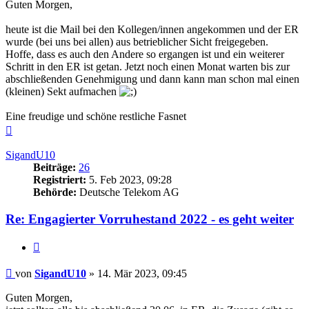
Guten Morgen,
heute ist die Mail bei den Kollegen/innen angekommen und der ER
wurde (bei uns bei allen) aus betrieblicher Sicht freigegeben.
Hoffe, dass es auch den Andere so ergangen ist und ein weiterer
Schritt in den ER ist getan. Jetzt noch einen Monat warten bis zur
abschließenden Genehmigung und dann kann man schon mal einen
(kleinen) Sekt aufmachen
Eine freudige und schöne restliche Fasnet
Nach
oben
SigandU10
Beiträge:
26
Registriert:
5. Feb 2023, 09:28
Behörde:
Deutsche Telekom AG
Re: Engagierter Vorruhestand 2022 - es geht weiter
Zitieren
Beitrag
von
SigandU10
»
14. Mär 2023, 09:45
Guten Morgen,