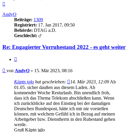
Nach
oben
AndyO
Beiträge:
1309
Registriert:
17. Jan 2017, 09:50
Behörde:
DTAG a.D.
Geschlecht:
Re: Engagierter Vorruhestand 2022 - es geht weiter
Zitieren
Beitrag
von
AndyO
»
15. Mär 2023, 08:16
Käptn iglo
hat geschrieben:
14. Mär 2023, 12:09
Ab
01.05. sicher daußen aus diesem Laden. Ab
kommender Woche Resturlaub. Bin unendlich froh,
dass ich das Thema Telekom abschließen kann. Wenn
ich zurückblicke auf den Einstieg bei der damaligen
Deutschen Bundespost, hätte ich mir nie vorstellen
können, mit welchem Gefühl ich in Bezug auf meinen
Arbeitgeber bzw. Dienstherrn in den Ruhestand gehen
werde.
Gruß Käptn iglo