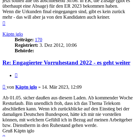
jetzt sollten alle bis abschließend 30.06. in ER, die Zusage (gibt es
überhaupt eine Absage) für den ER 2023 bekommen haben.
Wenn die Urkunden final eingegangen sind, gibt es kein zurück
mehr - das will aber ja von den Kandidaten auch keiner.
Nach
oben
Käptn iglo
Beiträge:
170
Registriert:
3. Dez 2012, 10:06
Behörde:
Re: Engagierter Vorruhestand 2022 - es geht weiter
Zitieren
Beitrag
von
Käptn iglo
»
14. Mär 2023, 12:09
Ab 01.05. sicher daußen aus diesem Laden. Ab kommender Woche
Resturlaub. Bin unendlich froh, dass ich das Thema Telekom
abschließen kann. Wenn ich zurückblicke auf den Einstieg bei der
damaligen Deutschen Bundespost, hätte ich mir nie vorstellen
können, mit welchem Gefühll ich in Bezug auf meinen Arbeitgeber
bzw. Dienstherrn in den Ruhestand gehen werde.
Gruß Käptn iglo
Nach