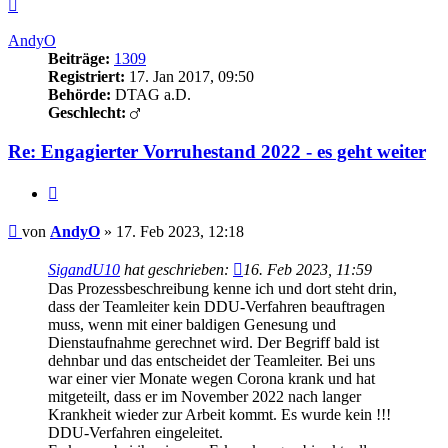
Nach
oben
AndyO
Beiträge:
1309
Registriert:
17. Jan 2017, 09:50
Behörde:
DTAG a.D.
Geschlecht:
Re: Engagierter Vorruhestand 2022 - es geht weiter
Zitieren
Beitrag
von
AndyO
»
17. Feb 2023, 12:18
SigandU10
hat geschrieben:
16. Feb 2023, 11:59
Das Prozessbeschreibung kenne ich und dort steht drin,
dass der Teamleiter kein DDU-Verfahren beauftragen
muss, wenn mit einer baldigen Genesung und
Dienstaufnahme gerechnet wird. Der Begriff bald ist
dehnbar und das entscheidet der Teamleiter. Bei uns
war einer vier Monate wegen Corona krank und hat
mitgeteilt, dass er im November 2022 nach langer
Krankheit wieder zur Arbeit kommt. Es wurde kein !!!
DDU-Verfahren eingeleitet.