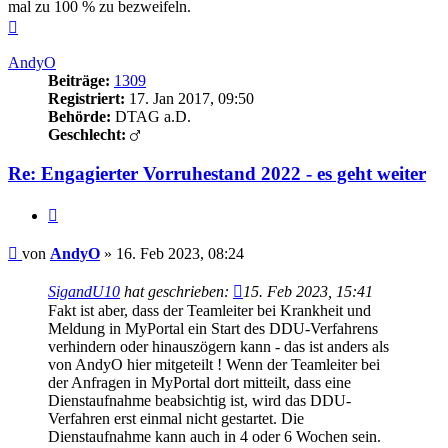
mal zu 100 % zu bezweifeln.
Nach
oben
AndyO
Beiträge:
1309
Registriert:
17. Jan 2017, 09:50
Behörde:
DTAG a.D.
Geschlecht:
Re: Engagierter Vorruhestand 2022 - es geht weiter
Zitieren
Beitrag
von
AndyO
»
16. Feb 2023, 08:24
SigandU10
hat geschrieben:
15. Feb 2023, 15:41
Fakt ist aber, dass der Teamleiter bei Krankheit und
Meldung in MyPortal ein Start des DDU-Verfahrens
verhindern oder hinauszögern kann - das ist anders als
von AndyO hier mitgeteilt ! Wenn der Teamleiter bei
der Anfragen in MyPortal dort mitteilt, dass eine
Dienstaufnahme beabsichtig ist, wird das DDU-
Verfahren erst einmal nicht gestartet. Die
Dienstaufnahme kann auch in 4 oder 6 Wochen sein.