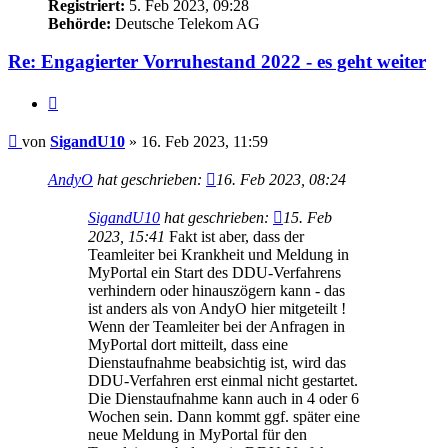
Registriert:
5. Feb 2023, 09:28
Behörde:
Deutsche Telekom AG
Re: Engagierter Vorruhestand 2022 - es geht weiter
Zitieren
Beitrag
von
SigandU10
»
16. Feb 2023, 11:59
AndyO
hat geschrieben:
16. Feb 2023, 08:24
SigandU10
hat geschrieben:
15. Feb
2023, 15:41
Fakt ist aber, dass der
Teamleiter bei Krankheit und Meldung in
MyPortal ein Start des DDU-Verfahrens
verhindern oder hinauszögern kann - das
ist anders als von AndyO hier mitgeteilt !
Wenn der Teamleiter bei der Anfragen in
MyPortal dort mitteilt, dass eine
Dienstaufnahme beabsichtig ist, wird das
DDU-Verfahren erst einmal nicht gestartet.
Die Dienstaufnahme kann auch in 4 oder 6
Wochen sein. Dann kommt ggf. später eine
neue Meldung in MyPortal für den