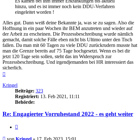
Es kamen bei ihm immer Erkrankungen bis aktuell
hinzu, und es ist immer noch kein DDU-Verfahren
eingeleitet worden !
Alles gut. Dann weiß deine Bekannte ja, was se zu sagen. Also die
Hoffnung in ein paar Wochen ihr BEM anzutreten und wieder auf
der Arbeit zu erscheinen. Die Prozessbeschreibung wurde nämlich
gemacht, damit solche Fälle eben nicht bis Ultimo unter den Tisch
fallen. Da man mit 60 Tagen zu viele DDU zurückrudern musste hat
man die Grenze bereits auf 75 Tage hochgesetzt. Wenn es bei dir
jetzt 120 Tage sein sollen, steht das im Widerspruch zur
Prozessbeschreibung. Und irgendjemanden bei HR interessiert das
sicherlich.
Nach
oben
Kringel
Beiträge:
323
Registriert:
13. Feb 2021, 11:11
Behörde:
Re: Engagierter Vorruhestand 2022 - es geht weiter
Zitieren
Beitrag
von
Kringel
»
17. Feb 2023, 15:01