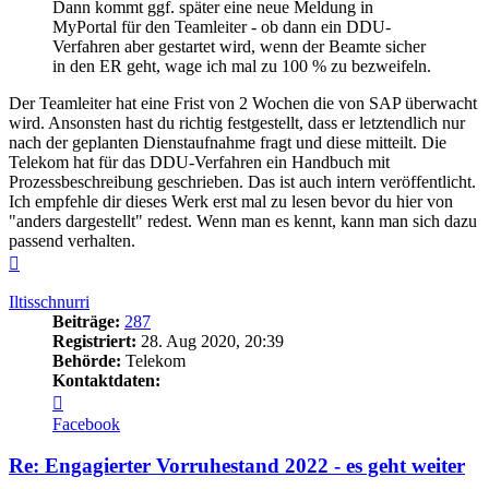
Dann kommt ggf. später eine neue Meldung in
MyPortal für den Teamleiter - ob dann ein DDU-
Verfahren aber gestartet wird, wenn der Beamte sicher
in den ER geht, wage ich mal zu 100 % zu bezweifeln.
Der Teamleiter hat eine Frist von 2 Wochen die von SAP überwacht
wird. Ansonsten hast du richtig festgestellt, dass er letztendlich nur
nach der geplanten Dienstaufnahme fragt und diese mitteilt. Die
Telekom hat für das DDU-Verfahren ein Handbuch mit
Prozessbeschreibung geschrieben. Das ist auch intern veröffentlicht.
Ich empfehle dir dieses Werk erst mal zu lesen bevor du hier von
"anders dargestellt" redest. Wenn man es kennt, kann man sich dazu
passend verhalten.
Nach
oben
Iltisschnurri
Beiträge:
287
Registriert:
28. Aug 2020, 20:39
Behörde:
Telekom
Kontaktdaten:
Kontaktdaten
von
Facebook
Iltisschnurri
Re: Engagierter Vorruhestand 2022 - es geht weiter