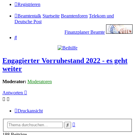
Registrieren
Beamtentalk
Startseite
Beamtenforen
Telekom und
Deutsche Post
Finanzplaner Beamte
Suche
Engagierter Vorruhestand 2022 - es geht
weiter
Moderator:
Moderatoren
Antworten
Druckansicht
Erweiterte
Suche
Suche
188 Beiträge