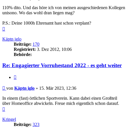
110% dito. Und das höre ich von meinen ausgeschiedenen Kollegen
unisono. Wo das wohl dran liegen mag?
P.S.: Deine 1000h Ehrenamt hast schon verplant?
Nach
oben
Käptn iglo
Beiträge:
170
Registriert:
3. Dez 2012, 10:06
Behörde:
Re: Engagierter Vorruhestand 2022 - es geht weiter
Zitieren
Beitrag
von
Käptn iglo
»
15. Mär 2023, 12:36
In einem (fast) örtlichen Sportverein. Kann dabei einen Großteil
über Homeoffice abwickeln. Freue mich eigentlich schon darauf.
Nach
oben
Kringel
Beiträge:
323