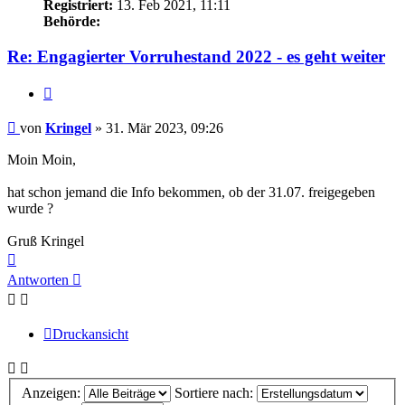
Registriert:
13. Feb 2021, 11:11
Behörde:
Re: Engagierter Vorruhestand 2022 - es geht weiter
Zitieren
Beitrag
von
Kringel
»
31. Mär 2023, 09:26
Moin Moin,
hat schon jemand die Info bekommen, ob der 31.07. freigegeben
wurde ?
Gruß Kringel
Nach
oben
Antworten
Druckansicht
Anzeigen:
Sortiere nach: