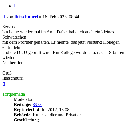
Zitieren
Beitrag
von
Iltisschnurri
»
16. Feb 2023, 08:44
Servus,
bin heute wieder mal im Amt. Dabei habe ich auch ein kleines
Schwätzchen
mit dem Pförtner gehalten. Er meinte, das jetzt verstärkt Kollegen
eintrudeln
und die DDU geprüft wird. Ein Kollege wurde u. a. nach 18 Jahren
wieder
"einberufen".
Gruß
Iltisschnurri
Nach
oben
Torquemada
Moderator
Beiträge:
3973
Registriert:
4. Jul 2012, 13:08
Behörde:
Ruheständler und Privatier
Geschlecht: