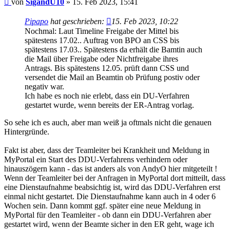
von
SigandU10
»
15. Feb 2023, 15:41
Pipapo
hat geschrieben:
15. Feb 2023, 10:22
Nochmal: Laut Timeline Freigabe der Mittel bis
spätestens 17.02.. Auftrag von BPO an CSS bis
spätestens 17.03.. Spätestens da erhält die Bamtin auch
die Mail über Freigabe oder Nichtfreigabe ihres
Antrags. Bis spätestens 12.05. prüft dann CSS und
versendet die Mail an Beamtin ob Prüfung postiv oder
negativ war.
Ich habe es noch nie erlebt, dass ein DU-Verfahren
gestartet wurde, wenn bereits der ER-Antrag vorlag.
So sehe ich es auch, aber man weiß ja oftmals nicht die genauen
Hintergründe.
Fakt ist aber, dass der Teamleiter bei Krankheit und Meldung in
MyPortal ein Start des DDU-Verfahrens verhindern oder
hinauszögern kann - das ist anders als von AndyO hier mitgeteilt !
Wenn der Teamleiter bei der Anfragen in MyPortal dort mitteilt, dass
eine Dienstaufnahme beabsichtig ist, wird das DDU-Verfahren erst
einmal nicht gestartet. Die Dienstaufnahme kann auch in 4 oder 6
Wochen sein. Dann kommt ggf. später eine neue Meldung in
MyPortal für den Teamleiter - ob dann ein DDU-Verfahren aber
gestartet wird, wenn der Beamte sicher in den ER geht, wage ich