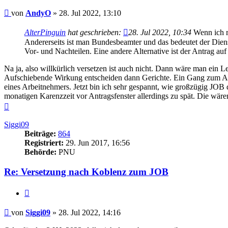
Beitrag
von
AndyO
»
28. Jul 2022, 13:10
AlterPinguin
hat geschrieben:
28. Jul 2022, 10:34
Wenn ich ri
Andererseits ist man Bundesbeamter und das bedeutet der Dienst
Vor- und Nachteilen. Eine andere Alternative ist der Antrag au
Na ja, also willkürlich versetzen ist auch nicht. Dann wäre man ein 
Aufschiebende Wirkung entscheiden dann Gerichte. Ein Gang zum An
eines Arbeitnehmers. Jetzt bin ich sehr gespannt, wie großzügig JOB
monatigen Karenzzeit vor Antragsfenster allerdings zu spät. Die wären
Nach
oben
Siggi09
Beiträge:
864
Registriert:
29. Jun 2017, 16:56
Behörde:
PNU
Re: Versetzung nach Koblenz zum JOB
Zitieren
Beitrag
von
Siggi09
»
28. Jul 2022, 14:16