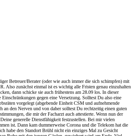
iger Betreuer/Berater (oder wie auch immer die sich schimpfen) mit
. Also zunächst einmal ist es wichtig alle Fristen genau einzuhalten
en, dann schicke sie auch frühestens am 28.09 los. In dieser
 Einschränkungen gegen eine Versetzung. Solltest Du also eine
triebsräten vorgelegt (abgebende Einheit CSM und aufnehmende
ch an den Nerven und von daher solltest Du rechtzeitig einen guten
rstimmungen, die mir der Facharzt auch attestierte. Wenn nun der
ne generelle Dienstfähigkeit festzustellen. Bei mir vielen
ommen ist. Dann kam dummerweise Corona und die Telekom hat die
ich habe den Standort Brühl nicht ein einziges Mal zu Gesicht
man Ruhe mit den jungen Gäulen, gewiehert wird am Ende. Viel