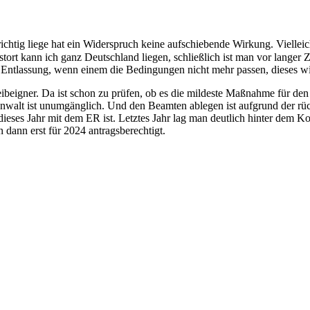
chtig liege hat ein Widerspruch keine aufschiebende Wirkung. Viellei
ort kann ich ganz Deutschland liegen, schließlich ist man vor langer 
f Entlassung, wenn einem die Bedingungen nicht mehr passen, dieses wi
Leibeigner. Da ist schon zu prüfen, ob es die mildeste Maßnahme für den
walt ist unumgänglich. Und den Beamten ablegen ist aufgrund der rü
 dieses Jahr mit dem ER ist. Letztes Jahr lag man deutlich hinter dem 
 dann erst für 2024 antragsberechtigt.