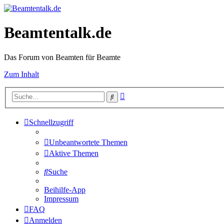
Beamtentalk.de
Das Forum von Beamten für Beamte
Zum Inhalt
Erweiterte
Suche
Suche
Schnellzugriff
Unbeantwortete Themen
Aktive Themen
Suche
Beihilfe-App
Impressum
FAQ
Anmelden