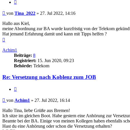
Zitieren
Beitrag
von
Tina_2022
»
27. Jul 2022, 14:16
Hallo aus Kiel,
meine Abordnung zur BA wurde kurzfristig von der Telekom gekündig
Hat jemand Erfahrung damit und kann mit Tipps helfen ?
Nach
oben
Achim1
Beiträge:
8
Registriert:
15. Jun 2020, 09:23
Behörde:
Telekom
Re: Versetzung nach Koblenz zum JOB
Zitieren
Beitrag
von
Achim1
»
27. Jul 2022, 16:14
Hallo Tina, liebe Grüße aus Bremen!
Ich sitze im gleichen Boot. Habe gestern eine Anhörung zur Versetz
Beamte bei der BA. Einige von meinen Kollegen haben ebenfalls schon
Hast du eine Anhörung oder schon die Versetzung erhalten?