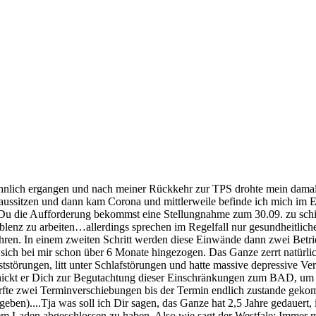
 ähnlich ergangen und nach meiner Rückkehr zur TPS drohte mein damal
 aussitzen und dann kam Corona und mittlerweile befinde ich mich im ER
 Du die Aufforderung bekommst eine Stellungnahme zum 30.09. zu schick
lenz zu arbeiten…allerdings sprechen im Regelfall nur gesundheitliche
führen. In einem zweiten Schritt werden diese Einwände dann zwei Be
t sich bei mir schon über 6 Monate hingezogen. Das Ganze zerrt natürli
ststörungen, litt unter Schlafstörungen und hatte massive depressive Ve
ickt er Dich zur Begutachtung dieser Einschränkungen zum BAD, um Dei
rfte zwei Terminverschiebungen bis der Termin endlich zustande gek
eben)....Tja was soll ich Dir sagen, das Ganze hat 2,5 Jahre gedauert, 
em Laden abgeschlossen zu haben. Also wie sagt der Westfale: Immer 