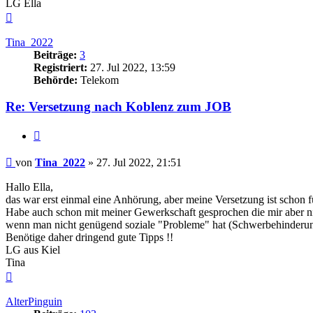
LG Ella
Nach
oben
Tina_2022
Beiträge:
3
Registriert:
27. Jul 2022, 13:59
Behörde:
Telekom
Re: Versetzung nach Koblenz zum JOB
Zitieren
Beitrag
von
Tina_2022
»
27. Jul 2022, 21:51
Hallo Ella,
das war erst einmal eine Anhörung, aber meine Versetzung ist schon 
Habe auch schon mit meiner Gewerkschaft gesprochen die mir aber ni
wenn man nicht genügend soziale "Probleme" hat (Schwerbehinderun
Benötige daher dringend gute Tipps !!
LG aus Kiel
Tina
Nach
oben
AlterPinguin