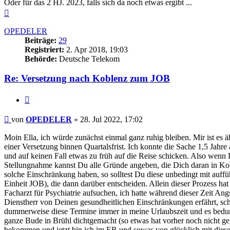
Oder für das 2 HJ. 2023, falls sich da noch etwas ergibt ...
Nach
oben
OPEDELER
Beiträge:
29
Registriert:
2. Apr 2018, 19:03
Behörde:
Deutsche Telekom
Re: Versetzung nach Koblenz zum JOB
Zitieren
Beitrag
von
OPEDELER
»
28. Jul 2022, 17:02
Moin Ella, ich würde zunächst einmal ganz ruhig bleiben. Mir ist es
einer Versetzung binnen Quartalsfrist. Ich konnte die Sache 1,5 Jahre
und auf keinen Fall etwas zu früh auf die Reise schicken. Also wenn
Stellungnahme kannst Du alle Gründe angeben, die Dich daran in Kob
solche Einschränkung haben, so solltest Du diese unbedingt mit auf
Einheit JOB), die dann darüber entscheiden. Allein dieser Prozess ha
Facharzt für Psychiatrie aufsuchen, ich hatte während dieser Zeit Ang
Dienstherr von Deinen gesundheitlichen Einschränkungen erfährt, sch
dummerweise diese Termine immer in meine Urlaubszeit und es bedu
ganze Bude in Brühl dichtgemacht (so etwas hat vorher noch nicht geg
bekommen und jetzt bin ich im ER und sowas von glücklich mit dies