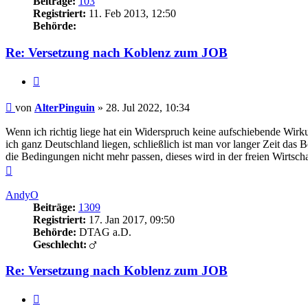
Beiträge:
103
Registriert:
11. Feb 2013, 12:50
Behörde:
Re: Versetzung nach Koblenz zum JOB
Zitieren
Beitrag
von
AlterPinguin
»
28. Jul 2022, 10:34
Wenn ich richtig liege hat ein Widerspruch keine aufschiebende Wirk
ich ganz Deutschland liegen, schließlich ist man vor langer Zeit das
die Bedingungen nicht mehr passen, dieses wird in der freien Wirtsc
Nach
oben
AndyO
Beiträge:
1309
Registriert:
17. Jan 2017, 09:50
Behörde:
DTAG a.D.
Geschlecht:
Re: Versetzung nach Koblenz zum JOB
Zitieren