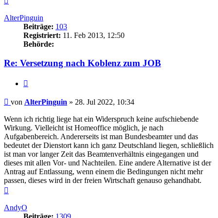
oben
AlterPinguin
Beiträge:
103
Registriert:
11. Feb 2013, 12:50
Behörde:
Re: Versetzung nach Koblenz zum JOB
Zitieren
Beitrag
von
AlterPinguin
»
28. Jul 2022, 10:34
Wenn ich richtig liege hat ein Widerspruch keine aufschiebende
Wirkung. Vielleicht ist Homeoffice möglich, je nach
Aufgabenbereich. Andererseits ist man Bundesbeamter und das
bedeutet der Dienstort kann ich ganz Deutschland liegen, schließlich
ist man vor langer Zeit das Beamtenverhältnis eingegangen und
dieses mit allen Vor- und Nachteilen. Eine andere Alternative ist der
Antrag auf Entlassung, wenn einem die Bedingungen nicht mehr
passen, dieses wird in der freien Wirtschaft genauso gehandhabt.
Nach
oben
AndyO
Beiträge:
1309