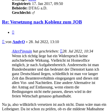
Registriert:
17. Jan 2017, 09:50
Behörde:
DTAG a.D.
Geschlecht:
Re: Versetzung nach Koblenz zum JOB
Zitieren
Beitrag
von
AndyO
»
28. Jul 2022, 13:10
AlterPinguin
hat geschrieben:
28. Jul 2022, 10:34
Wenn ich richtig liege hat ein Widerspruch keine
aufschiebende Wirkung. Vielleicht ist Homeoffice
möglich, je nach Aufgabenbereich. Andererseits ist man
Bundesbeamter und das bedeutet der Dienstort kann ich
ganz Deutschland liegen, schließlich ist man vor langer
Zeit das Beamtenverhältnis eingegangen und dieses mit
allen Vor- und Nachteilen. Eine andere Alternative ist
der Antrag auf Entlassung, wenn einem die
Bedingungen nicht mehr passen, dieses wird in der
freien Wirtschaft genauso gehandhabt.
Na ja, also willkürlich versetzen ist auch nicht. Dann wäre man ein
Leibeigner. Da ist schon zu prüfen, ob es die mildeste Maßnahme