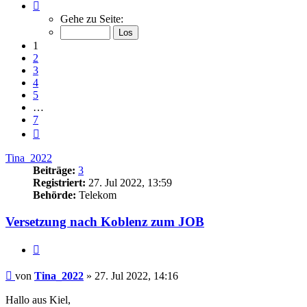
Seite
1
Gehe zu Seite:
von
7
1
2
3
4
5
…
7
Nächste
Tina_2022
Beiträge:
3
Registriert:
27. Jul 2022, 13:59
Behörde:
Telekom
Versetzung nach Koblenz zum JOB
Zitieren
Beitrag
von
Tina_2022
»
27. Jul 2022, 14:16
Hallo aus Kiel,