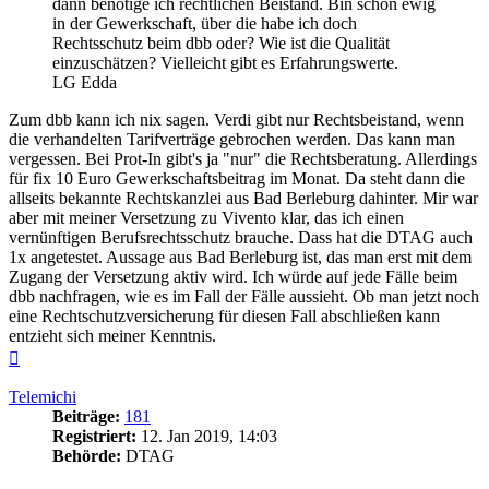
dann benötige ich rechtlichen Beistand. Bin schon ewig
in der Gewerkschaft, über die habe ich doch
Rechtsschutz beim dbb oder? Wie ist die Qualität
einzuschätzen? Vielleicht gibt es Erfahrungswerte.
LG Edda
Zum dbb kann ich nix sagen. Verdi gibt nur Rechtsbeistand, wenn
die verhandelten Tarifverträge gebrochen werden. Das kann man
vergessen. Bei Prot-In gibt's ja "nur" die Rechtsberatung. Allerdings
für fix 10 Euro Gewerkschaftsbeitrag im Monat. Da steht dann die
allseits bekannte Rechtskanzlei aus Bad Berleburg dahinter. Mir war
aber mit meiner Versetzung zu Vivento klar, das ich einen
vernünftigen Berufsrechtsschutz brauche. Dass hat die DTAG auch
1x angetestet. Aussage aus Bad Berleburg ist, das man erst mit dem
Zugang der Versetzung aktiv wird. Ich würde auf jede Fälle beim
dbb nachfragen, wie es im Fall der Fälle aussieht. Ob man jetzt noch
eine Rechtschutzversicherung für diesen Fall abschließen kann
entzieht sich meiner Kenntnis.
Nach
oben
Telemichi
Beiträge:
181
Registriert:
12. Jan 2019, 14:03
Behörde:
DTAG