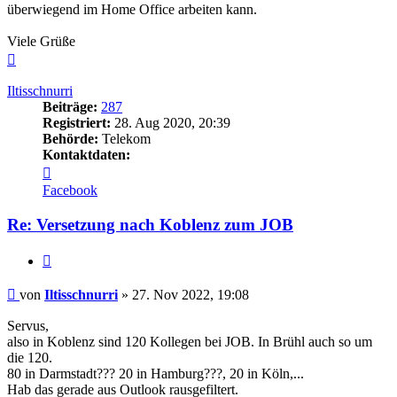
überwiegend im Home Office arbeiten kann.
Viele Grüße
Nach
oben
Iltisschnurri
Beiträge:
287
Registriert:
28. Aug 2020, 20:39
Behörde:
Telekom
Kontaktdaten:
Kontaktdaten
von
Facebook
Iltisschnurri
Re: Versetzung nach Koblenz zum JOB
Zitieren
Beitrag
von
Iltisschnurri
»
27. Nov 2022, 19:08
Servus,
also in Koblenz sind 120 Kollegen bei JOB. In Brühl auch so um
die 120.
80 in Darmstadt??? 20 in Hamburg???, 20 in Köln,...
Hab das gerade aus Outlook rausgefiltert.