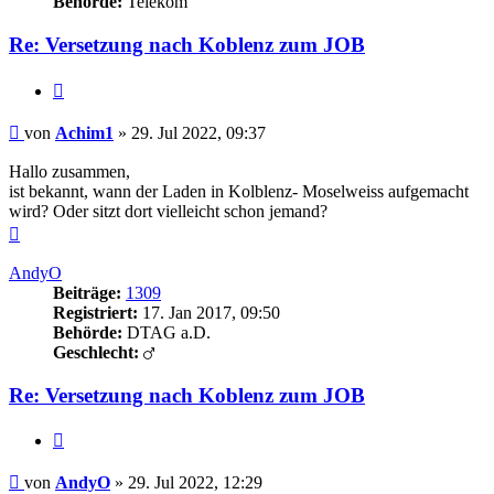
Behörde:
Telekom
Re: Versetzung nach Koblenz zum JOB
Zitieren
Beitrag
von
Achim1
»
29. Jul 2022, 09:37
Hallo zusammen,
ist bekannt, wann der Laden in Kolblenz- Moselweiss aufgemacht
wird? Oder sitzt dort vielleicht schon jemand?
Nach
oben
AndyO
Beiträge:
1309
Registriert:
17. Jan 2017, 09:50
Behörde:
DTAG a.D.
Geschlecht:
Re: Versetzung nach Koblenz zum JOB
Zitieren
Beitrag
von
AndyO
»
29. Jul 2022, 12:29