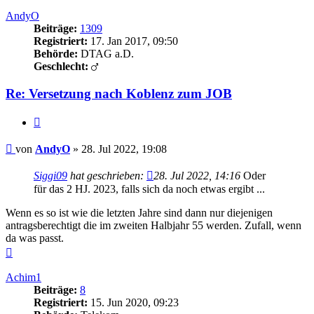
oben
AndyO
Beiträge:
1309
Registriert:
17. Jan 2017, 09:50
Behörde:
DTAG a.D.
Geschlecht:
Re: Versetzung nach Koblenz zum JOB
Zitieren
Beitrag
von
AndyO
»
28. Jul 2022, 19:08
Siggi09
hat geschrieben:
28. Jul 2022, 14:16
Oder
für das 2 HJ. 2023, falls sich da noch etwas ergibt ...
Wenn es so ist wie die letzten Jahre sind dann nur diejenigen
antragsberechtigt die im zweiten Halbjahr 55 werden. Zufall, wenn
da was passt.
Nach
oben
Achim1
Beiträge:
8
Registriert:
15. Jun 2020, 09:23