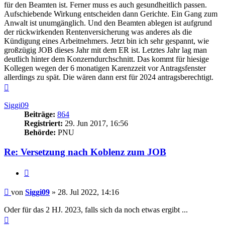
für den Beamten ist. Ferner muss es auch gesundheitlich passen.
Aufschiebende Wirkung entscheiden dann Gerichte. Ein Gang zum
Anwalt ist unumgänglich. Und den Beamten ablegen ist aufgrund
der rückwirkenden Rentenversicherung was anderes als die
Kündigung eines Arbeitnehmers. Jetzt bin ich sehr gespannt, wie
großzügig JOB dieses Jahr mit dem ER ist. Letztes Jahr lag man
deutlich hinter dem Konzerndurchschnitt. Das kommt für hiesige
Kollegen wegen der 6 monatigen Karenzzeit vor Antragsfenster
allerdings zu spät. Die wären dann erst für 2024 antragsberechtigt.
Nach
oben
Siggi09
Beiträge:
864
Registriert:
29. Jun 2017, 16:56
Behörde:
PNU
Re: Versetzung nach Koblenz zum JOB
Zitieren
Beitrag
von
Siggi09
»
28. Jul 2022, 14:16
Oder für das 2 HJ. 2023, falls sich da noch etwas ergibt ...
Nach