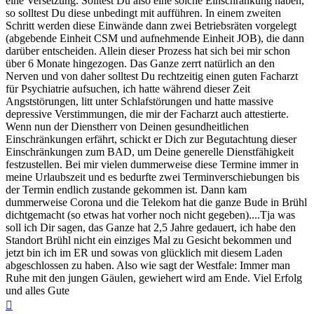
eine Versetzung. Solltest Du also eine solche Einschränkung haben,
so solltest Du diese unbedingt mit aufführen. In einem zweiten
Schritt werden diese Einwände dann zwei Betriebsräten vorgelegt
(abgebende Einheit CSM und aufnehmende Einheit JOB), die dann
darüber entscheiden. Allein dieser Prozess hat sich bei mir schon
über 6 Monate hingezogen. Das Ganze zerrt natürlich an den
Nerven und von daher solltest Du rechtzeitig einen guten Facharzt
für Psychiatrie aufsuchen, ich hatte während dieser Zeit
Angststörungen, litt unter Schlafstörungen und hatte massive
depressive Verstimmungen, die mir der Facharzt auch attestierte.
Wenn nun der Dienstherr von Deinen gesundheitlichen
Einschränkungen erfährt, schickt er Dich zur Begutachtung dieser
Einschränkungen zum BAD, um Deine generelle Dienstfähigkeit
festzustellen. Bei mir vielen dummerweise diese Termine immer in
meine Urlaubszeit und es bedurfte zwei Terminverschiebungen bis
der Termin endlich zustande gekommen ist. Dann kam
dummerweise Corona und die Telekom hat die ganze Bude in Brühl
dichtgemacht (so etwas hat vorher noch nicht gegeben)....Tja was
soll ich Dir sagen, das Ganze hat 2,5 Jahre gedauert, ich habe den
Standort Brühl nicht ein einziges Mal zu Gesicht bekommen und
jetzt bin ich im ER und sowas von glücklich mit diesem Laden
abgeschlossen zu haben. Also wie sagt der Westfale: Immer man
Ruhe mit den jungen Gäulen, gewiehert wird am Ende. Viel Erfolg
und alles Gute
Nach