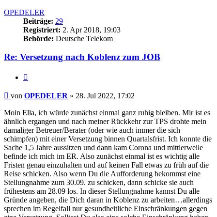
oben
OPEDELER
Beiträge:
29
Registriert:
2. Apr 2018, 19:03
Behörde:
Deutsche Telekom
Re: Versetzung nach Koblenz zum JOB
Zitieren
Beitrag
von
OPEDELER
»
28. Jul 2022, 17:02
Moin Ella, ich würde zunächst einmal ganz ruhig bleiben. Mir ist es
ähnlich ergangen und nach meiner Rückkehr zur TPS drohte mein
damaliger Betreuer/Berater (oder wie auch immer die sich
schimpfen) mit einer Versetzung binnen Quartalsfrist. Ich konnte die
Sache 1,5 Jahre aussitzen und dann kam Corona und mittlerweile
befinde ich mich im ER. Also zunächst einmal ist es wichtig alle
Fristen genau einzuhalten und auf keinen Fall etwas zu früh auf die
Reise schicken. Also wenn Du die Aufforderung bekommst eine
Stellungnahme zum 30.09. zu schicken, dann schicke sie auch
frühestens am 28.09 los. In dieser Stellungnahme kannst Du alle
Gründe angeben, die Dich daran in Koblenz zu arbeiten…allerdings
sprechen im Regelfall nur gesundheitliche Einschränkungen gegen