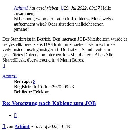
Achim1
hat geschrieben:
29. Jul 2022, 09:37
Hallo
zusammen,
ist bekannt, wann der Laden in Kolblenz- Moselweiss
aufgemacht wird? Oder sitzt dort vielleicht schon
jemand?
Der Standort ist in Betrieb. Den internen JOB-Mitarbeitern wurde es
freigestellt, bereits aus DA/Brühl umzuziehen, wenn es für sie
verkehrstechnisch günstiger ist. Dort sitzen Stand heute ein
geschätztes Dutzend an internen Job-Mitarbeitern. Alles/Alle
SharedDesk, überwiegend in 4 Mann Büros.
Nach
oben
Achim1
Beiträge:
8
Registriert:
15. Jun 2020, 09:23
Behörde:
Telekom
Re: Versetzung nach Koblenz zum JOB
Zitieren
Beitrag
von
Achim1
»
5. Aug 2022, 10:49