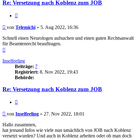
Re: Versetzung nach Koblenz zum JOB
Zitieren
Beitrag
von
Telemichi
»
5. Aug 2022, 16:36
Schnell einen Neurologen aufsuchen und einen guten Rechtsanwalt
für Beamtenrecht beauftragen.
Nach
oben
Inselfeeling
Beiträge:
7
Registriert:
8. Nov 2022, 19:43
Behörde:
Re: Versetzung nach Koblenz zum JOB
Zitieren
Beitrag
von
Inselfeeling
»
27. Nov 2022, 18:01
Hallo zusammen,
hat jemand Infos wie viele nun tatsächlich von JOB nach Koblenz
versetzt wurden? Und auch in Koblenz arbeiten oder ob man doch