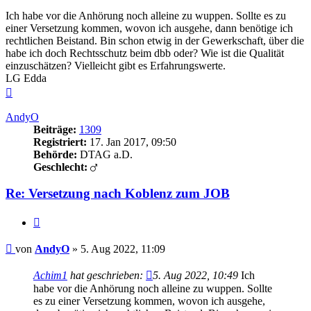
Ich habe vor die Anhörung noch alleine zu wuppen. Sollte es zu
einer Versetzung kommen, wovon ich ausgehe, dann benötige ich
rechtlichen Beistand. Bin schon etwig in der Gewerkschaft, über die
habe ich doch Rechtsschutz beim dbb oder? Wie ist die Qualität
einzuschätzen? Vielleicht gibt es Erfahrungswerte.
LG Edda
Nach
oben
AndyO
Beiträge:
1309
Registriert:
17. Jan 2017, 09:50
Behörde:
DTAG a.D.
Geschlecht:
Re: Versetzung nach Koblenz zum JOB
Zitieren
Beitrag
von
AndyO
»
5. Aug 2022, 11:09
Achim1
hat geschrieben:
5. Aug 2022, 10:49
Ich
habe vor die Anhörung noch alleine zu wuppen. Sollte
es zu einer Versetzung kommen, wovon ich ausgehe,