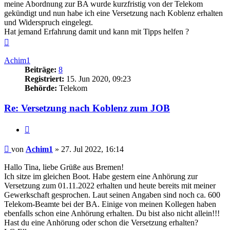
meine Abordnung zur BA wurde kurzfristig von der Telekom
gekündigt und nun habe ich eine Versetzung nach Koblenz erhalten
und Widerspruch eingelegt.
Hat jemand Erfahrung damit und kann mit Tipps helfen ?
Nach
oben
Achim1
Beiträge:
8
Registriert:
15. Jun 2020, 09:23
Behörde:
Telekom
Re: Versetzung nach Koblenz zum JOB
Zitieren
Beitrag
von
Achim1
»
27. Jul 2022, 16:14
Hallo Tina, liebe Grüße aus Bremen!
Ich sitze im gleichen Boot. Habe gestern eine Anhörung zur
Versetzung zum 01.11.2022 erhalten und heute bereits mit meiner
Gewerkschaft gesprochen. Laut seinen Angaben sind noch ca. 600
Telekom-Beamte bei der BA. Einige von meinen Kollegen haben
ebenfalls schon eine Anhörung erhalten. Du bist also nicht allein!!!
Hast du eine Anhörung oder schon die Versetzung erhalten?