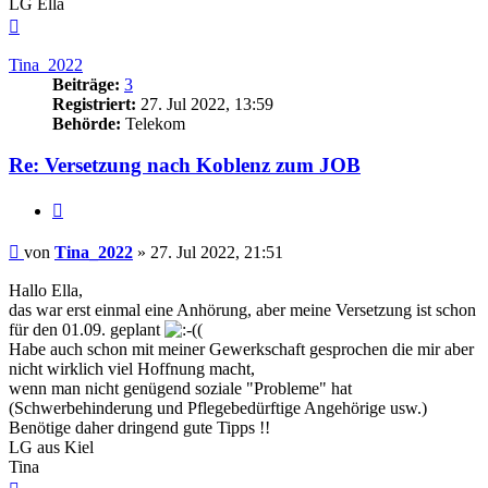
LG Ella
Nach
oben
Tina_2022
Beiträge:
3
Registriert:
27. Jul 2022, 13:59
Behörde:
Telekom
Re: Versetzung nach Koblenz zum JOB
Zitieren
Beitrag
von
Tina_2022
»
27. Jul 2022, 21:51
Hallo Ella,
das war erst einmal eine Anhörung, aber meine Versetzung ist schon
für den 01.09. geplant
(
Habe auch schon mit meiner Gewerkschaft gesprochen die mir aber
nicht wirklich viel Hoffnung macht,
wenn man nicht genügend soziale "Probleme" hat
(Schwerbehinderung und Pflegebedürftige Angehörige usw.)
Benötige daher dringend gute Tipps !!
LG aus Kiel
Tina
Nach