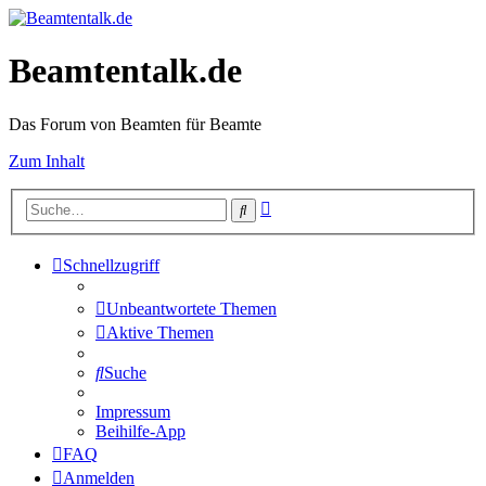
Beamtentalk.de
Das Forum von Beamten für Beamte
Zum Inhalt
Erweiterte
Suche
Suche
Schnellzugriff
Unbeantwortete Themen
Aktive Themen
Suche
Impressum
Beihilfe-App
FAQ
Anmelden