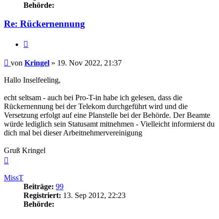
Behörde:
Re: Rückernennung
Zitieren
Beitrag
von
Kringel
»
19. Nov 2022, 21:37
Hallo Inselfeeling,
echt seltsam - auch bei Pro-T-in habe ich gelesen, dass die
Rückernennung bei der Telekom durchgeführt wird und die
Versetzung erfolgt auf eine Planstelle bei der Behörde. Der Beamte
würde lediglich sein Statusamt mitnehmen - Vielleicht informierst du
dich mal bei dieser Arbeitnehmervereinigung
Gruß Kringel
Nach
oben
MissT
Beiträge:
99
Registriert:
13. Sep 2012, 22:23
Behörde: