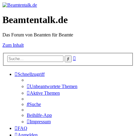
Beamtentalk.de
Das Forum von Beamten für Beamte
Zum Inhalt
Erweiterte
Suche
Suche
Schnellzugriff
Unbeantwortete Themen
Aktive Themen
Suche
Beihilfe-App
Impressum
FAQ
Anmelden