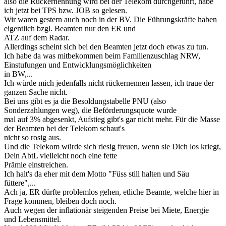
also die Rückernennung wird bei der Telekom durchgeführt, habe
ich jetzt bei TPS bzw. JOB so gelesen.
Wir waren gestern auch noch in der BV. Die Führungskräfte haben
eigentlich bzgl. Beamten nur den ER und
ATZ auf dem Radar.
Allerdings scheint sich bei den Beamten jetzt doch etwas zu tun.
Ich habe da was mitbekommen beim Familienzuschlag NRW,
Einstufungen und Entwicklungsmöglichkeiten
in BW,...
Ich würde mich jedenfalls nicht rückernennen lassen, ich traue der
ganzen Sache nicht.
Bei uns gibt es ja die Besoldungstabelle PNU (also
Sonderzahlungen weg), die Beförderungsquote wurde
mal auf 3% abgesenkt, Aufstieg gibt's gar nicht mehr. Für die Masse
der Beamten bei der Telekom schaut's
nicht so rosig aus.
Und die Telekom würde sich riesig freuen, wenn sie Dich los kriegt,
Dein AbtL vielleicht noch eine fette
Prämie einstreichen.
Ich halt's da eher mit dem Motto "Füss still halten und Säu
füttere",...
Ach ja, ER dürfte problemlos gehen, etliche Beamte, welche hier in
Frage kommen, bleiben doch noch.
Auch wegen der inflationär steigenden Preise bei Miete, Energie
und Lebensmittel.