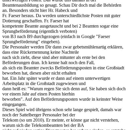
Beamtenausbildung so gesagt. Schau Dir doch mal die Behörden
an. Besonders sticht hier Hr. Habeck und
Fr. Faeser heraus. Da werden unterschiedlichste Posten mit guter
Dotierung geschaffen. Fr. Faeser hat
kompetente Beamte ausgetauscht und bei 2 Beamten sogar eine
Sprungbeförderung (eigentlich verboten)
von B3 nach B9 durchgezogen (einfach in Google "Faeser
Sprungbeförderung" eingeben).
Die Personaler werden Dir dann zwar gebetsmühlenartig erklären,
dass eine Rückernennung keine Nachteile
nach sich zieht, diese sind aber mitunter als erste bei den
Beförderungen dran. Ich kenne halt noch den Fall,
als sich ein Beamter zwecks Beförderungsposten in eine Großstadt
beworben hat, diesen aber nicht erhalten
hat. Ein Jahr später wurde er dann auf einem unterwertigen
Arbeitsplatz in die Großstadt zugewiesen und
dann heiß es: "Warum regen Sie sich denn auf, Sie haben sich doch
vor einem Jahr auf einen Posten hierhin
beworben". Auf den Beförderungsposten wurde in keinster Weise
eingegangen.
Dieses Spiel wird übrigens schon sehr lange gespielt, damals war
noch der Sattelberger Personaler bei der
Telekom (so um 2010). Er meinte, er könne gar nicht verstehen,
warum sich die Telekombeamten bei der BA