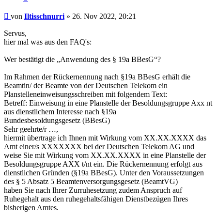
Beitrag
von
Iltisschnurri
»
26. Nov 2022, 20:21
Servus,
hier mal was aus den FAQ's:
Wer bestätigt die „Anwendung des § 19a BBesG“?
Im Rahmen der Rückernennung nach §19a BBesG erhält die
Beamtin/ der Beamte von der Deutschen Telekom ein
Planstelleneinweisungsschreiben mit folgendem Text:
Betreff: Einweisung in eine Planstelle der Besoldungsgruppe Axx nt
aus dienstlichem Interesse nach §19a
Bundesbesoldungsgesetz (BBesG)
Sehr geehrte/r …,
hiermit übertrage ich Ihnen mit Wirkung vom XX.XX.XXXX das
Amt einer/s XXXXXXX bei der Deutschen Telekom AG und
weise Sie mit Wirkung vom XX.XX.XXXX in eine Planstelle der
Besoldungsgruppe AXX t/nt ein. Die Rückernennung erfolgt aus
dienstlichen Gründen (§19a BBesG). Unter den Voraussetzungen
des § 5 Absatz 5 Beamtenversorgungsgesetz (BeamtVG)
haben Sie nach Ihrer Zurruhesetzung zudem Anspruch auf
Ruhegehalt aus den ruhegehaltsfähigen Dienstbezügen Ihres
bisherigen Amtes.