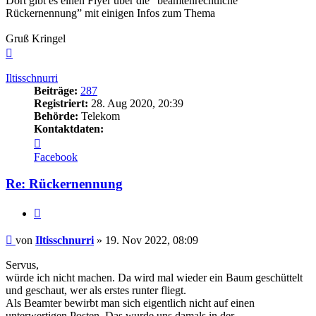
Dort gibt es einen Flyer über die “beamtenrechtliche
Rückernennung” mit einigen Infos zum Thema
Gruß Kringel
Nach
oben
Iltisschnurri
Beiträge:
287
Registriert:
28. Aug 2020, 20:39
Behörde:
Telekom
Kontaktdaten:
Kontaktdaten
von
Facebook
Iltisschnurri
Re: Rückernennung
Zitieren
Beitrag
von
Iltisschnurri
»
19. Nov 2022, 08:09
Servus,
würde ich nicht machen. Da wird mal wieder ein Baum geschüttelt
und geschaut, wer als erstes runter fliegt.
Als Beamter bewirbt man sich eigentlich nicht auf einen
unterwertigen Posten. Das wurde uns damals in der