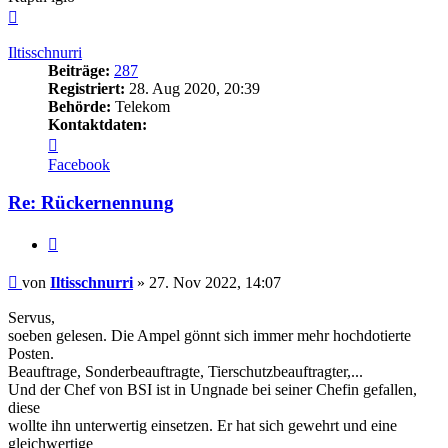
Nach
oben
Iltisschnurri
Beiträge:
287
Registriert:
28. Aug 2020, 20:39
Behörde:
Telekom
Kontaktdaten:
Kontaktdaten
von
Facebook
Iltisschnurri
Re: Rückernennung
Zitieren
Beitrag
von
Iltisschnurri
»
27. Nov 2022, 14:07
Servus,
soeben gelesen. Die Ampel gönnt sich immer mehr hochdotierte
Posten.
Beauftrage, Sonderbeauftragte, Tierschutzbeauftragter,...
Und der Chef von BSI ist in Ungnade bei seiner Chefin gefallen,
diese
wollte ihn unterwertig einsetzen. Er hat sich gewehrt und eine
gleichwertige