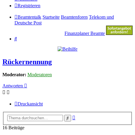
Registrieren
Beamtentalk
Startseite
Beamtenforen
Telekom und
Deutsche Post
Finanzplaner Beamte
Suche
Rückernennung
Moderator:
Moderatoren
Antworten
Druckansicht
Erweiterte
Suche
Suche
16 Beiträge