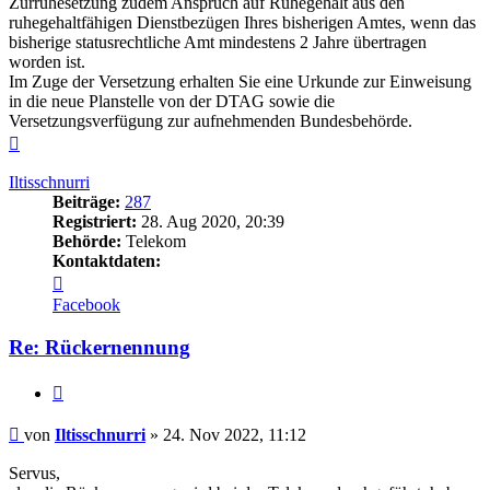
Zurruhesetzung zudem Anspruch auf Ruhegehalt aus den
ruhegehaltfähigen Dienstbezügen Ihres bisherigen Amtes, wenn das
bisherige statusrechtliche Amt mindestens 2 Jahre übertragen
worden ist.
Im Zuge der Versetzung erhalten Sie eine Urkunde zur Einweisung
in die neue Planstelle von der DTAG sowie die
Versetzungsverfügung zur aufnehmenden Bundesbehörde.
Nach
oben
Iltisschnurri
Beiträge:
287
Registriert:
28. Aug 2020, 20:39
Behörde:
Telekom
Kontaktdaten:
Kontaktdaten
von
Facebook
Iltisschnurri
Re: Rückernennung
Zitieren
Beitrag
von
Iltisschnurri
»
24. Nov 2022, 11:12
Servus,