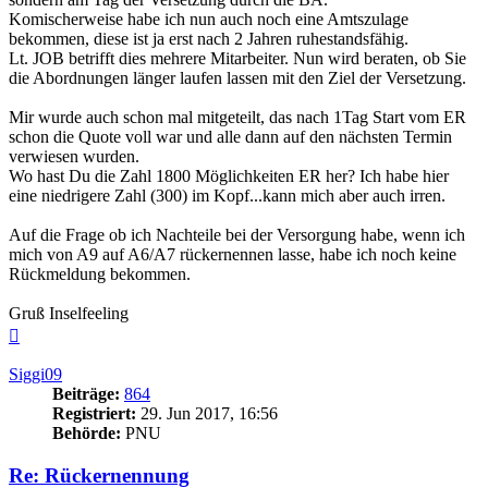
Komischerweise habe ich nun auch noch eine Amtszulage
bekommen, diese ist ja erst nach 2 Jahren ruhestandsfähig.
Lt. JOB betrifft dies mehrere Mitarbeiter. Nun wird beraten, ob Sie
die Abordnungen länger laufen lassen mit den Ziel der Versetzung.
Mir wurde auch schon mal mitgeteilt, das nach 1Tag Start vom ER
schon die Quote voll war und alle dann auf den nächsten Termin
verwiesen wurden.
Wo hast Du die Zahl 1800 Möglichkeiten ER her? Ich habe hier
eine niedrigere Zahl (300) im Kopf...kann mich aber auch irren.
Auf die Frage ob ich Nachteile bei der Versorgung habe, wenn ich
mich von A9 auf A6/A7 rückernennen lasse, habe ich noch keine
Rückmeldung bekommen.
Gruß Inselfeeling
Nach
oben
Siggi09
Beiträge:
864
Registriert:
29. Jun 2017, 16:56
Behörde:
PNU
Re: Rückernennung