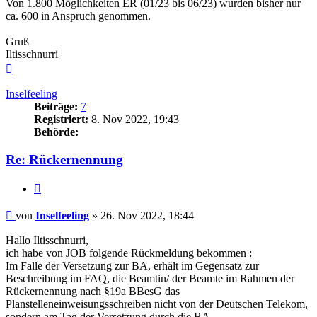
Von 1.800 Möglichkeiten ER (01/23 bis 06/23) wurden bisher nur
ca. 600 in Anspruch genommen.
Gruß
Iltisschnurri
Nach
oben
Inselfeeling
Beiträge:
7
Registriert:
8. Nov 2022, 19:43
Behörde:
Re: Rückernennung
Zitieren
Beitrag
von
Inselfeeling
»
26. Nov 2022, 18:44
Hallo Iltisschnurri,
ich habe von JOB folgende Rückmeldung bekommen :
Im Falle der Versetzung zur BA, erhält im Gegensatz zur
Beschreibung im FAQ, die Beamtin/ der Beamte im Rahmen der
Rückernennung nach §19a BBesG das
Planstelleneinweisungsschreiben nicht von der Deutschen Telekom,
sondern am Tag der Versetzung durch die BA.