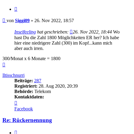
Zitieren
Beitrag
von
Siggi09
»
26. Nov 2022, 18:57
Inselfeeling
hat geschrieben:
26. Nov 2022, 18:44
Wo
hast Du die Zahl 1800 Möglichkeiten ER her? Ich habe
hier eine niedrigere Zahl (300) im Kopf...kann mich
aber auch irren.
300/Monat x 6 Monate = 1800
Nach
oben
Iltisschnurri
Beiträge:
287
Registriert:
28. Aug 2020, 20:39
Behörde:
Telekom
Kontaktdaten:
Kontaktdaten
von
Facebook
Iltisschnurri
Re: Rückernennung
Zitieren