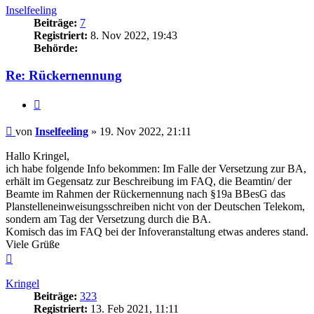
Inselfeeling
Beiträge:
7
Registriert:
8. Nov 2022, 19:43
Behörde:
Re: Rückernennung
Zitieren
Beitrag
von
Inselfeeling
»
19. Nov 2022, 21:11
Hallo Kringel,
ich habe folgende Info bekommen: Im Falle der Versetzung zur BA,
erhält im Gegensatz zur Beschreibung im FAQ, die Beamtin/ der
Beamte im Rahmen der Rückernennung nach §19a BBesG das
Planstelleneinweisungsschreiben nicht von der Deutschen Telekom,
sondern am Tag der Versetzung durch die BA.
Komisch das im FAQ bei der Infoveranstaltung etwas anderes stand.
Viele Grüße
Nach
oben
Kringel
Beiträge:
323
Registriert:
13. Feb 2021, 11:11