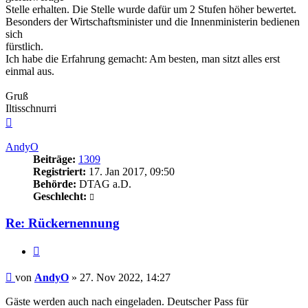
Stelle erhalten. Die Stelle wurde dafür um 2 Stufen höher bewertet.
Besonders der Wirtschaftsminister und die Innenministerin bedienen
sich
fürstlich.
Ich habe die Erfahrung gemacht: Am besten, man sitzt alles erst
einmal aus.
Gruß
Iltisschnurri
Nach
oben
AndyO
Beiträge:
1309
Registriert:
17. Jan 2017, 09:50
Behörde:
DTAG a.D.
Geschlecht:
Re: Rückernennung
Zitieren
Beitrag
von
AndyO
»
27. Nov 2022, 14:27
Gäste werden auch nach eingeladen. Deutscher Pass für