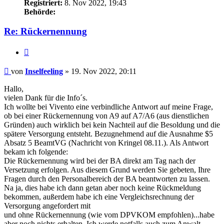
Registriert:
8. Nov 2022, 19:43
Behörde:
Re: Rückernennung
Zitieren
Beitrag
von
Inselfeeling
»
19. Nov 2022, 20:11
Hallo,
vielen Dank für die Info´s.
Ich wollte bei Vivento eine verbindliche Antwort auf meine Frage,
ob bei einer Rückernennung von A9 auf A7/A6 (aus dienstlichen
Gründen) auch wirklich bei kein Nachteil auf die Besoldung und die
spätere Versorgung entsteht. Bezugnehmend auf die Ausnahme $5
Absatz 5 BeamtVG (Nachricht von Kringel 08.11.). Als Antwort
bekam ich folgende:
Die Rückernennung wird bei der BA direkt am Tag nach der
Versetzung erfolgen. Aus diesem Grund werden Sie gebeten, Ihre
Fragen durch den Personalbereich der BA beantworten zu lassen.
Na ja, dies habe ich dann getan aber noch keine Rückmeldung
bekommen, außerdem habe ich eine Vergleichsrechnung der
Versorgung angefordert mit
und ohne Rückernennung (wie vom DPVKOM empfohlen)...habe
aber noch nichts erhalten. Ich werde notfalls auch zum Anwalt