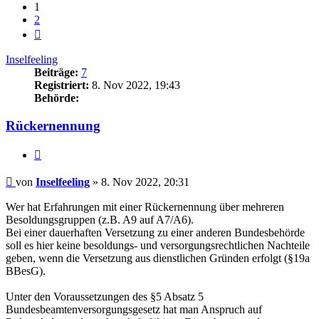
1
2
Nächste
Inselfeeling
Beiträge:
7
Registriert:
8. Nov 2022, 19:43
Behörde:
Rückernennung
Zitieren
Beitrag
von
Inselfeeling
»
8. Nov 2022, 20:31
Wer hat Erfahrungen mit einer Rückernennung über mehreren
Besoldungsgruppen (z.B. A9 auf A7/A6).
Bei einer dauerhaften Versetzung zu einer anderen Bundesbehörde
soll es hier keine besoldungs- und versorgungsrechtlichen Nachteile
geben, wenn die Versetzung aus dienstlichen Gründen erfolgt (§19a
BBesG).
Unter den Voraussetzungen des §5 Absatz 5
Bundesbeamtenversorgungsgesetz hat man Anspruch auf