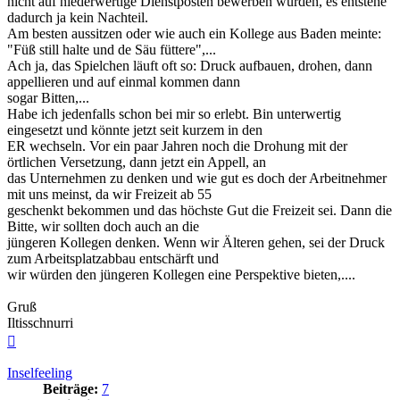
nicht auf niederwertige Dienstposten bewerben würden, es entstehe
dadurch ja kein Nachteil.
Am besten aussitzen oder wie auch ein Kollege aus Baden meinte:
"Füß still halte und de Säu füttere",...
Ach ja, das Spielchen läuft oft so: Druck aufbauen, drohen, dann
appellieren und auf einmal kommen dann
sogar Bitten,...
Habe ich jedenfalls schon bei mir so erlebt. Bin unterwertig
eingesetzt und könnte jetzt seit kurzem in den
ER wechseln. Vor ein paar Jahren noch die Drohung mit der
örtlichen Versetzung, dann jetzt ein Appell, an
das Unternehmen zu denken und wie gut es doch der Arbeitnehmer
mit uns meinst, da wir Freizeit ab 55
geschenkt bekommen und das höchste Gut die Freizeit sei. Dann die
Bitte, wir sollten doch auch an die
jüngeren Kollegen denken. Wenn wir Älteren gehen, sei der Druck
zum Arbeitsplatzabbau entschärft und
wir würden den jüngeren Kollegen eine Perspektive bieten,....
Gruß
Iltisschnurri
Nach
oben
Inselfeeling
Beiträge:
7