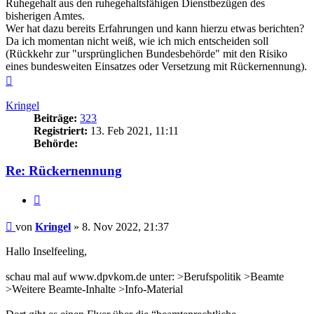
Ruhegehalt aus den ruhegehaltsfähigen Dienstbezügen des
bisherigen Amtes.
Wer hat dazu bereits Erfahrungen und kann hierzu etwas berichten?
Da ich momentan nicht weiß, wie ich mich entscheiden soll
(Rückkehr zur "ursprünglichen Bundesbehörde" mit den Risiko
eines bundesweiten Einsatzes oder Versetzung mit Rückernennung).
Nach
oben
Kringel
Beiträge:
323
Registriert:
13. Feb 2021, 11:11
Behörde:
Re: Rückernennung
Zitieren
Beitrag
von
Kringel
»
8. Nov 2022, 21:37
Hallo Inselfeeling,
schau mal auf www.dpvkom.de unter: >Berufspolitik >Beamte
>Weitere Beamte-Inhalte >Info-Material