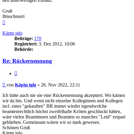
den unterwertigen Einsatz.
Gruß
Iltisschnurri
Nach
oben
Käptn iglo
Beiträge:
170
Registriert:
3. Dez 2012, 10:06
Behörde:
Re: Rückernennung
Zitieren
Beitrag
von
Käptn iglo
»
26. Nov 2022, 22:11
Ich hätte auch nie nie eine Rückernennung akzeptiert. Wo kämen
wir da hin. Und wenn nicht einzelne Kolleginnen und Kollegen
incl. eines "gekauften" BR immer wieder irgendwelche
beamtenrechtlich höchst zweifelhafte Kröten geschluckt hätten,
wäre vielen Beamtinnen und Beamten so manches "Leid" erspart
geblieben. Gemeinsam wären wir so stark gewesen.
Schönen Gruß
Käptn iglo