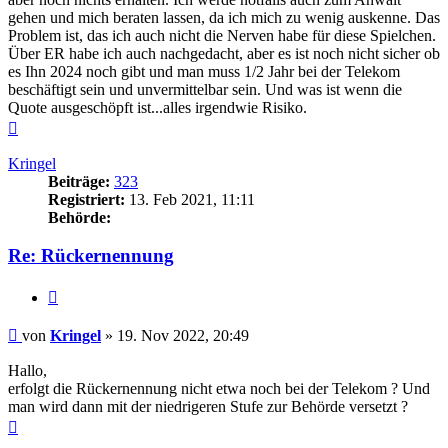
gehen und mich beraten lassen, da ich mich zu wenig auskenne. Das
Problem ist, das ich auch nicht die Nerven habe für diese Spielchen.
Über ER habe ich auch nachgedacht, aber es ist noch nicht sicher ob
es Ihn 2024 noch gibt und man muss 1/2 Jahr bei der Telekom
beschäftigt sein und unvermittelbar sein. Und was ist wenn die
Quote ausgeschöpft ist...alles irgendwie Risiko.
Nach
oben
Kringel
Beiträge:
323
Registriert:
13. Feb 2021, 11:11
Behörde:
Re: Rückernennung
Zitieren
Beitrag
von
Kringel
»
19. Nov 2022, 20:49
Hallo,
erfolgt die Rückernennung nicht etwa noch bei der Telekom ? Und
man wird dann mit der niedrigeren Stufe zur Behörde versetzt ?
Nach
oben