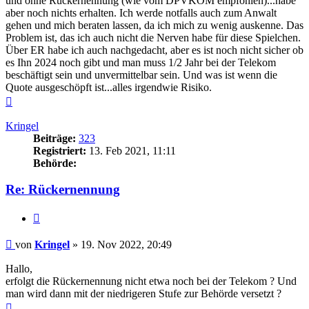
und ohne Rückernennung (wie vom DPVKOM empfohlen)...habe
aber noch nichts erhalten. Ich werde notfalls auch zum Anwalt
gehen und mich beraten lassen, da ich mich zu wenig auskenne. Das
Problem ist, das ich auch nicht die Nerven habe für diese Spielchen.
Über ER habe ich auch nachgedacht, aber es ist noch nicht sicher ob
es Ihn 2024 noch gibt und man muss 1/2 Jahr bei der Telekom
beschäftigt sein und unvermittelbar sein. Und was ist wenn die
Quote ausgeschöpft ist...alles irgendwie Risiko.
Nach
oben
Kringel
Beiträge:
323
Registriert:
13. Feb 2021, 11:11
Behörde:
Re: Rückernennung
Zitieren
Beitrag
von
Kringel
»
19. Nov 2022, 20:49
Hallo,
erfolgt die Rückernennung nicht etwa noch bei der Telekom ? Und
man wird dann mit der niedrigeren Stufe zur Behörde versetzt ?
Nach