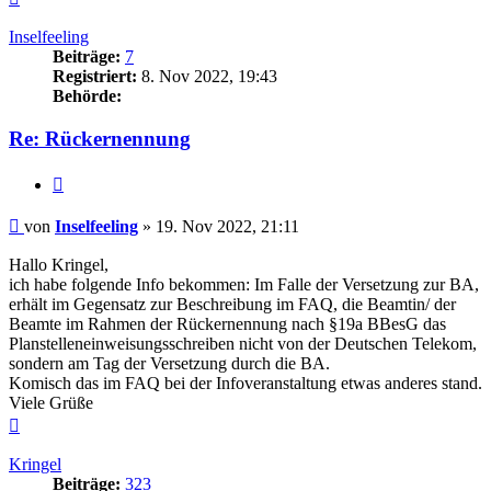
oben
Inselfeeling
Beiträge:
7
Registriert:
8. Nov 2022, 19:43
Behörde:
Re: Rückernennung
Zitieren
Beitrag
von
Inselfeeling
»
19. Nov 2022, 21:11
Hallo Kringel,
ich habe folgende Info bekommen: Im Falle der Versetzung zur BA,
erhält im Gegensatz zur Beschreibung im FAQ, die Beamtin/ der
Beamte im Rahmen der Rückernennung nach §19a BBesG das
Planstelleneinweisungsschreiben nicht von der Deutschen Telekom,
sondern am Tag der Versetzung durch die BA.
Komisch das im FAQ bei der Infoveranstaltung etwas anderes stand.
Viele Grüße
Nach
oben
Kringel
Beiträge:
323