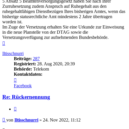
5 Absatz 5 Beamtenversorgungsgesetz haben Sie nach Ihrer
Zurruhesetzung zudem Anspruch auf Ruhegehalt aus den
ruhegehaltfähigen Dienstbezügen Ihres bisherigen Amtes, wenn das
bisherige statusrechtliche Amt mindestens 2 Jahre übertragen
worden ist.
Im Zuge der Versetzung erhalten Sie eine Urkunde zur Einweisung
in die neue Planstelle von der DTAG sowie die
Versetzungsverfügung zur aufnehmenden Bundesbehörde.
Nach
oben
Iltisschnurri
Beiträge:
287
Registriert:
28. Aug 2020, 20:39
Behörde:
Telekom
Kontaktdaten:
Kontaktdaten
von
Facebook
Iltisschnurri
Re: Rückernennung
Zitieren
Beitrag
von
Iltisschnurri
»
24. Nov 2022, 11:12