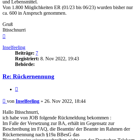
und Lebensmittel.
Von 1.800 Möglichkeiten ER (01/23 bis 06/23) wurden bisher nur
ca. 600 in Anspruch genommen.
Gruß
Iltisschnurri
Nach
oben
Inselfeeling
Beiträge:
7
Registriert:
8. Nov 2022, 19:43
Behörde:
Re: Rückernennung
Zitieren
Beitrag
von
Inselfeeling
»
26. Nov 2022, 18:44
Hallo Iltisschnurri,
ich habe von JOB folgende Rückmeldung bekommen :
Im Falle der Versetzung zur BA, erhält im Gegensatz zur
Beschreibung im FAQ, die Beamtin/ der Beamte im Rahmen der
Rückernennung nach §19a BBesG das