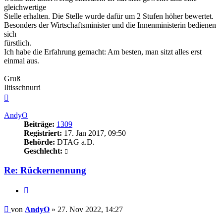
gleichwertige
Stelle erhalten. Die Stelle wurde dafür um 2 Stufen höher bewertet.
Besonders der Wirtschaftsminister und die Innenministerin bedienen
sich
fürstlich.
Ich habe die Erfahrung gemacht: Am besten, man sitzt alles erst
einmal aus.
Gruß
Iltisschnurri
Nach
oben
AndyO
Beiträge:
1309
Registriert:
17. Jan 2017, 09:50
Behörde:
DTAG a.D.
Geschlecht:
Re: Rückernennung
Zitieren
Beitrag
von
AndyO
»
27. Nov 2022, 14:27