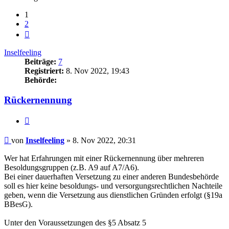
1
2
Nächste
Inselfeeling
Beiträge:
7
Registriert:
8. Nov 2022, 19:43
Behörde:
Rückernennung
Zitieren
Beitrag
von
Inselfeeling
»
8. Nov 2022, 20:31
Wer hat Erfahrungen mit einer Rückernennung über mehreren
Besoldungsgruppen (z.B. A9 auf A7/A6).
Bei einer dauerhaften Versetzung zu einer anderen Bundesbehörde
soll es hier keine besoldungs- und versorgungsrechtlichen Nachteile
geben, wenn die Versetzung aus dienstlichen Gründen erfolgt (§19a
BBesG).
Unter den Voraussetzungen des §5 Absatz 5