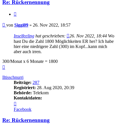
Re: Rückernennung
Zitieren
Beitrag
von
Siggi09
»
26. Nov 2022, 18:57
Inselfeeling
hat geschrieben:
26. Nov 2022, 18:44
Wo
hast Du die Zahl 1800 Möglichkeiten ER her? Ich habe
hier eine niedrigere Zahl (300) im Kopf...kann mich
aber auch irren.
300/Monat x 6 Monate = 1800
Nach
oben
Iltisschnurri
Beiträge:
287
Registriert:
28. Aug 2020, 20:39
Behörde:
Telekom
Kontaktdaten:
Kontaktdaten
von
Facebook
Iltisschnurri
Re: Rückernennung