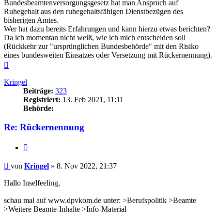
Bundesbeamtenversorgungsgesetz hat man Anspruch auf
Ruhegehalt aus den ruhegehaltsfähigen Dienstbezügen des
bisherigen Amtes.
Wer hat dazu bereits Erfahrungen und kann hierzu etwas berichten?
Da ich momentan nicht weiß, wie ich mich entscheiden soll
(Rückkehr zur "ursprünglichen Bundesbehörde" mit den Risiko
eines bundesweiten Einsatzes oder Versetzung mit Rückernennung).
Nach
oben
Kringel
Beiträge:
323
Registriert:
13. Feb 2021, 11:11
Behörde:
Re: Rückernennung
Zitieren
Beitrag
von
Kringel
»
8. Nov 2022, 21:37
Hallo Inselfeeling,
schau mal auf www.dpvkom.de unter: >Berufspolitik >Beamte
>Weitere Beamte-Inhalte >Info-Material