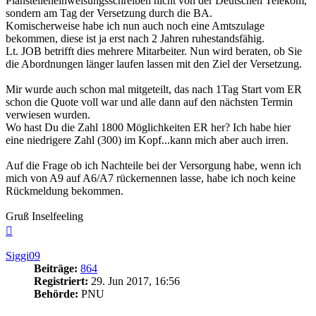
Planstelleneinweisungsschreiben nicht von der Deutschen Telekom,
sondern am Tag der Versetzung durch die BA.
Komischerweise habe ich nun auch noch eine Amtszulage
bekommen, diese ist ja erst nach 2 Jahren ruhestandsfähig.
Lt. JOB betrifft dies mehrere Mitarbeiter. Nun wird beraten, ob Sie
die Abordnungen länger laufen lassen mit den Ziel der Versetzung.
Mir wurde auch schon mal mitgeteilt, das nach 1Tag Start vom ER
schon die Quote voll war und alle dann auf den nächsten Termin
verwiesen wurden.
Wo hast Du die Zahl 1800 Möglichkeiten ER her? Ich habe hier
eine niedrigere Zahl (300) im Kopf...kann mich aber auch irren.
Auf die Frage ob ich Nachteile bei der Versorgung habe, wenn ich
mich von A9 auf A6/A7 rückernennen lasse, habe ich noch keine
Rückmeldung bekommen.
Gruß Inselfeeling
Nach
oben
Siggi09
Beiträge:
864
Registriert:
29. Jun 2017, 16:56
Behörde:
PNU