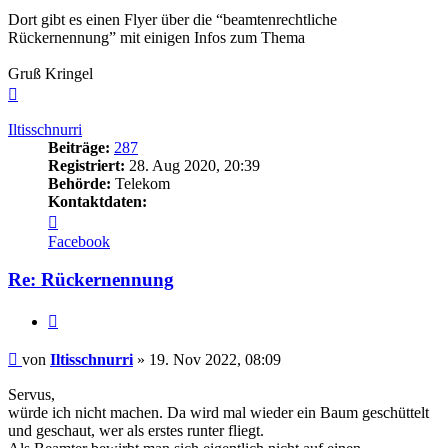
Dort gibt es einen Flyer über die “beamtenrechtliche
Rückernennung” mit einigen Infos zum Thema
Gruß Kringel
Nach
oben
Iltisschnurri
Beiträge:
287
Registriert:
28. Aug 2020, 20:39
Behörde:
Telekom
Kontaktdaten:
Kontaktdaten
von
Facebook
Iltisschnurri
Re: Rückernennung
Zitieren
Beitrag
von
Iltisschnurri
»
19. Nov 2022, 08:09
Servus,
würde ich nicht machen. Da wird mal wieder ein Baum geschüttelt
und geschaut, wer als erstes runter fliegt.