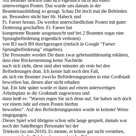
Als Beamter bewirbt man sich eigentlich nicht auf einen
unterwertigen Posten. Das wurde uns damals in der
Beamtenausbildung so gesagt. Schau Dir doch mal die Behörden
an. Besonders sticht hier Hr. Habeck und
Fr. Faeser heraus. Da werden unterschiedlichste Posten mit guter
Dotierung geschaffen. Fr. Faeser hat
kompetente Beamte ausgetauscht und bei 2 Beamten sogar eine
Sprungbeförderung (eigentlich verboten)
von B3 nach B9 durchgezogen (einfach in Google "Faeser
Sprungbeförderung" eingeben).
Die Personaler werden Dir dann zwar gebetsmühlenartig erklären,
dass eine Rückernennung keine Nachteile
nach sich zieht, diese sind aber mitunter als erste bei den
Beförderungen dran. Ich kenne halt noch den Fall,
als sich ein Beamter zwecks Beförderungsposten in eine Großstadt
beworben hat, diesen aber nicht erhalten
hat. Ein Jahr später wurde er dann auf einem unterwertigen
Arbeitsplatz in die Großstadt zugewiesen und
dann heiß es: "Warum regen Sie sich denn auf, Sie haben sich doch
vor einem Jahr auf einen Posten hierhin
beworben". Auf den Beförderungsposten wurde in keinster Weise
eingegangen.
Dieses Spiel wird übrigens schon sehr lange gespielt, damals war
noch der Sattelberger Personaler bei der
Telekom (so um 2010). Er meinte, er könne gar nicht verstehen,