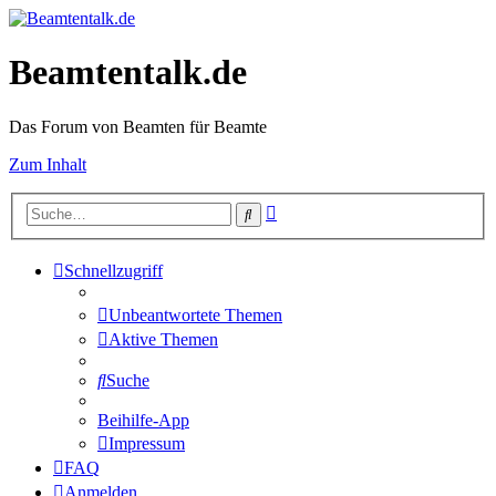
Beamtentalk.de
Das Forum von Beamten für Beamte
Zum Inhalt
Erweiterte
Suche
Suche
Schnellzugriff
Unbeantwortete Themen
Aktive Themen
Suche
Beihilfe-App
Impressum
FAQ
Anmelden