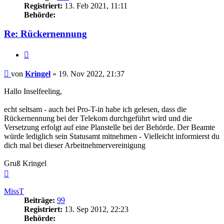
Registriert:
13. Feb 2021, 11:11
Behörde:
Re: Rückernennung
Zitieren
Beitrag
von
Kringel
»
19. Nov 2022, 21:37
Hallo Inselfeeling,
echt seltsam - auch bei Pro-T-in habe ich gelesen, dass die
Rückernennung bei der Telekom durchgeführt wird und die
Versetzung erfolgt auf eine Planstelle bei der Behörde. Der Beamte
würde lediglich sein Statusamt mitnehmen - Vielleicht informierst du
dich mal bei dieser Arbeitnehmervereinigung
Gruß Kringel
Nach
oben
MissT
Beiträge:
99
Registriert:
13. Sep 2012, 22:23
Behörde: