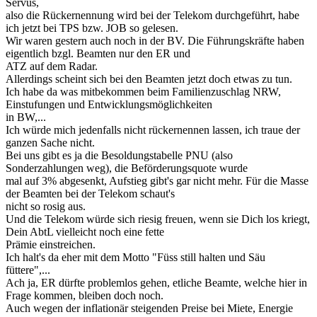
Servus,
also die Rückernennung wird bei der Telekom durchgeführt, habe
ich jetzt bei TPS bzw. JOB so gelesen.
Wir waren gestern auch noch in der BV. Die Führungskräfte haben
eigentlich bzgl. Beamten nur den ER und
ATZ auf dem Radar.
Allerdings scheint sich bei den Beamten jetzt doch etwas zu tun.
Ich habe da was mitbekommen beim Familienzuschlag NRW,
Einstufungen und Entwicklungsmöglichkeiten
in BW,...
Ich würde mich jedenfalls nicht rückernennen lassen, ich traue der
ganzen Sache nicht.
Bei uns gibt es ja die Besoldungstabelle PNU (also
Sonderzahlungen weg), die Beförderungsquote wurde
mal auf 3% abgesenkt, Aufstieg gibt's gar nicht mehr. Für die Masse
der Beamten bei der Telekom schaut's
nicht so rosig aus.
Und die Telekom würde sich riesig freuen, wenn sie Dich los kriegt,
Dein AbtL vielleicht noch eine fette
Prämie einstreichen.
Ich halt's da eher mit dem Motto "Füss still halten und Säu
füttere",...
Ach ja, ER dürfte problemlos gehen, etliche Beamte, welche hier in
Frage kommen, bleiben doch noch.
Auch wegen der inflationär steigenden Preise bei Miete, Energie