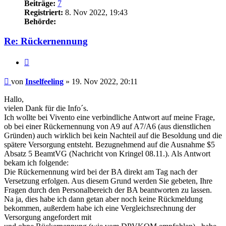
Beiträge:
7
Registriert:
8. Nov 2022, 19:43
Behörde:
Re: Rückernennung
Zitieren
Beitrag
von
Inselfeeling
»
19. Nov 2022, 20:11
Hallo,
vielen Dank für die Info´s.
Ich wollte bei Vivento eine verbindliche Antwort auf meine Frage,
ob bei einer Rückernennung von A9 auf A7/A6 (aus dienstlichen
Gründen) auch wirklich bei kein Nachteil auf die Besoldung und die
spätere Versorgung entsteht. Bezugnehmend auf die Ausnahme $5
Absatz 5 BeamtVG (Nachricht von Kringel 08.11.). Als Antwort
bekam ich folgende:
Die Rückernennung wird bei der BA direkt am Tag nach der
Versetzung erfolgen. Aus diesem Grund werden Sie gebeten, Ihre
Fragen durch den Personalbereich der BA beantworten zu lassen.
Na ja, dies habe ich dann getan aber noch keine Rückmeldung
bekommen, außerdem habe ich eine Vergleichsrechnung der
Versorgung angefordert mit