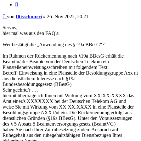
Zitieren
Beitrag
von
Iltisschnurri
»
26. Nov 2022, 20:21
Servus,
hier mal was aus den FAQ's:
Wer bestätigt die „Anwendung des § 19a BBesG“?
Im Rahmen der Rückernennung nach §19a BBesG erhält die
Beamtin/ der Beamte von der Deutschen Telekom ein
Planstelleneinweisungsschreiben mit folgendem Text:
Betreff: Einweisung in eine Planstelle der Besoldungsgruppe Axx nt
aus dienstlichem Interesse nach §19a
Bundesbesoldungsgesetz (BBesG)
Sehr geehrte/r …,
hiermit übertrage ich Ihnen mit Wirkung vom XX.XX.XXXX das
Amt einer/s XXXXXXX bei der Deutschen Telekom AG und
weise Sie mit Wirkung vom XX.XX.XXXX in eine Planstelle der
Besoldungsgruppe AXX t/nt ein. Die Rückernennung erfolgt aus
dienstlichen Gründen (§19a BBesG). Unter den Voraussetzungen
des § 5 Absatz 5 Beamtenversorgungsgesetz (BeamtVG)
haben Sie nach Ihrer Zurruhesetzung zudem Anspruch auf
Ruhegehalt aus den ruhegehaltsfähigen Dienstbezügen Ihres
bisherigen Amtes.