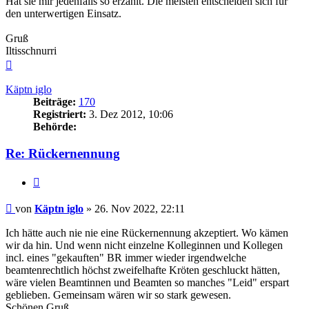
Hat sie mir jedenfalls so erzählt. Die meisten entscheiden sich für
den unterwertigen Einsatz.
Gruß
Iltisschnurri
Nach
oben
Käptn iglo
Beiträge:
170
Registriert:
3. Dez 2012, 10:06
Behörde:
Re: Rückernennung
Zitieren
Beitrag
von
Käptn iglo
»
26. Nov 2022, 22:11
Ich hätte auch nie nie eine Rückernennung akzeptiert. Wo kämen
wir da hin. Und wenn nicht einzelne Kolleginnen und Kollegen
incl. eines "gekauften" BR immer wieder irgendwelche
beamtenrechtlich höchst zweifelhafte Kröten geschluckt hätten,
wäre vielen Beamtinnen und Beamten so manches "Leid" erspart
geblieben. Gemeinsam wären wir so stark gewesen.
Schönen Gruß