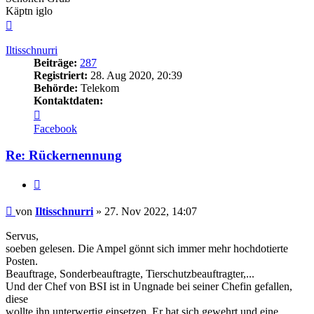
Käptn iglo
Nach
oben
Iltisschnurri
Beiträge:
287
Registriert:
28. Aug 2020, 20:39
Behörde:
Telekom
Kontaktdaten:
Kontaktdaten
von
Facebook
Iltisschnurri
Re: Rückernennung
Zitieren
Beitrag
von
Iltisschnurri
»
27. Nov 2022, 14:07
Servus,
soeben gelesen. Die Ampel gönnt sich immer mehr hochdotierte
Posten.
Beauftrage, Sonderbeauftragte, Tierschutzbeauftragter,...
Und der Chef von BSI ist in Ungnade bei seiner Chefin gefallen,
diese
wollte ihn unterwertig einsetzen. Er hat sich gewehrt und eine