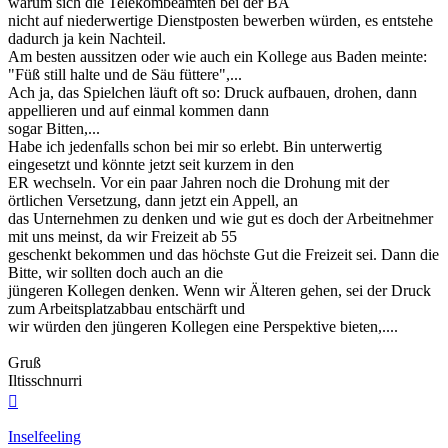
warum sich die Telekombeamten bei der BA
nicht auf niederwertige Dienstposten bewerben würden, es entstehe
dadurch ja kein Nachteil.
Am besten aussitzen oder wie auch ein Kollege aus Baden meinte:
"Füß still halte und de Säu füttere",...
Ach ja, das Spielchen läuft oft so: Druck aufbauen, drohen, dann
appellieren und auf einmal kommen dann
sogar Bitten,...
Habe ich jedenfalls schon bei mir so erlebt. Bin unterwertig
eingesetzt und könnte jetzt seit kurzem in den
ER wechseln. Vor ein paar Jahren noch die Drohung mit der
örtlichen Versetzung, dann jetzt ein Appell, an
das Unternehmen zu denken und wie gut es doch der Arbeitnehmer
mit uns meinst, da wir Freizeit ab 55
geschenkt bekommen und das höchste Gut die Freizeit sei. Dann die
Bitte, wir sollten doch auch an die
jüngeren Kollegen denken. Wenn wir Älteren gehen, sei der Druck
zum Arbeitsplatzabbau entschärft und
wir würden den jüngeren Kollegen eine Perspektive bieten,....
Gruß
Iltisschnurri
Nach
oben
Inselfeeling