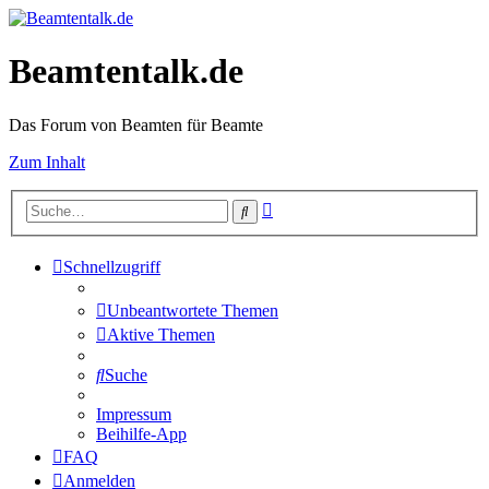
Beamtentalk.de
Das Forum von Beamten für Beamte
Zum Inhalt
Erweiterte
Suche
Suche
Schnellzugriff
Unbeantwortete Themen
Aktive Themen
Suche
Impressum
Beihilfe-App
FAQ
Anmelden