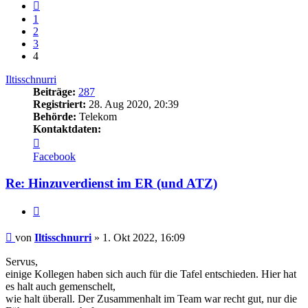
Vorherige
1
2
3
4
Iltisschnurri
Beiträge:
287
Registriert:
28. Aug 2020, 20:39
Behörde:
Telekom
Kontaktdaten:
Kontaktdaten
von
Facebook
Iltisschnurri
Re: Hinzuverdienst im ER (und ATZ)
Zitieren
Beitrag
von
Iltisschnurri
»
1. Okt 2022, 16:09
Servus,
einige Kollegen haben sich auch für die Tafel entschieden. Hier hat
es halt auch gemenschelt,
wie halt überall. Der Zusammenhalt im Team war recht gut, nur die