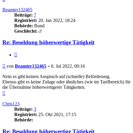
oben
Beamter132465
Beiträge:
7
Registriert:
20. Jan 2022, 18:24
Behörde:
Bund
Geschlecht:
Re: Besoldung höherwertige Tätigkeit
Zitieren
Beitrag
von
Beamter132465
»
6. Jul 2022, 00:16
Nein es gibt keinen Anspruch auf (schnelle) Beförderung.
Ebenso gibt es keine Zulage oder ähnliches (wie im Tarifbereich) für
die Übernahme höherwertigerer Tätigkeiten.
Nach
oben
Chris123
Beiträge:
3
Registriert:
25. Okt 2021, 17:15
Behörde:
Re: Besoldung höherwertige Tätigkeit