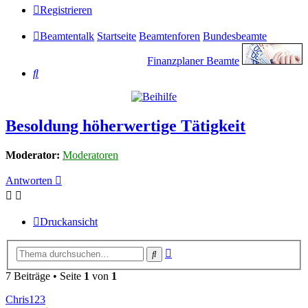
Registrieren
Beamtentalk
Startseite
Beamtenforen
Bundesbeamte
Finanzplaner Beamte
Suche
Besoldung höherwertige Tätigkeit
Moderator:
Moderatoren
Antworten
Druckansicht
Erweiterte
Suche
Suche
7 Beiträge • Seite
1
von
1
Chris123