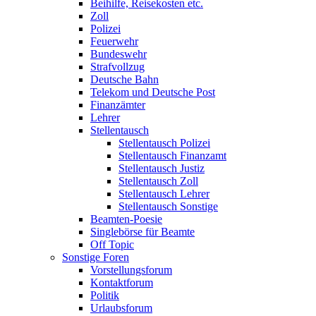
Beihilfe, Reisekosten etc.
Zoll
Polizei
Feuerwehr
Bundeswehr
Strafvollzug
Deutsche Bahn
Telekom und Deutsche Post
Finanzämter
Lehrer
Stellentausch
Stellentausch Polizei
Stellentausch Finanzamt
Stellentausch Justiz
Stellentausch Zoll
Stellentausch Lehrer
Stellentausch Sonstige
Beamten-Poesie
Singlebörse für Beamte
Off Topic
Sonstige Foren
Vorstellungsforum
Kontaktforum
Politik
Urlaubsforum