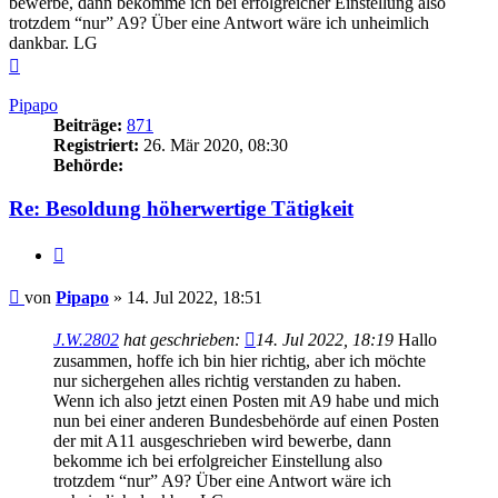
bewerbe, dann bekomme ich bei erfolgreicher Einstellung also
trotzdem “nur” A9? Über eine Antwort wäre ich unheimlich
dankbar. LG
Nach
oben
Pipapo
Beiträge:
871
Registriert:
26. Mär 2020, 08:30
Behörde:
Re: Besoldung höherwertige Tätigkeit
Zitieren
Beitrag
von
Pipapo
»
14. Jul 2022, 18:51
J.W.2802
hat geschrieben:
14. Jul 2022, 18:19
Hallo
zusammen, hoffe ich bin hier richtig, aber ich möchte
nur sichergehen alles richtig verstanden zu haben.
Wenn ich also jetzt einen Posten mit A9 habe und mich
nun bei einer anderen Bundesbehörde auf einen Posten
der mit A11 ausgeschrieben wird bewerbe, dann
bekomme ich bei erfolgreicher Einstellung also
trotzdem “nur” A9? Über eine Antwort wäre ich