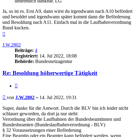
unheimlich dankbar. LG
Ja, so ist es. Erst A9, dann wirst du irgendwann nach A10 befördert
und besoldet und irgendwann später kommt dann die Beförderung
und Besoldung nach A11. Einfach mal in die Laufbahnverordnung
Bund kucken.
Nach
oben
J.W.2802
Beiträge:
4
Registriert:
14. Jul 2022, 18:08
Behörde:
Bundesnetzagentur
Re: Besoldung höherwertige Tätigkeit
Zitieren
Beitrag
von
J.W.2802
»
14. Jul 2022, 19:31
Super, danke für die Antwort. Durch die BLV bin ich leider nicht
schlauer geworden, da dort ja nur steht:
Verordnung über die Laufbahnen der Bundesbeamtinnen und
Bundesbeamten (Bundeslaufbahnverordnung - BLV)
§ 32 Voraussetzungen einer Beförderung
Eine Beamtin oder ein Beamter kann befördert werden, wenn