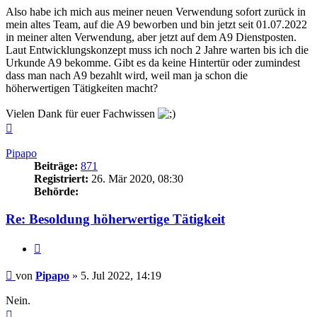
Also habe ich mich aus meiner neuen Verwendung sofort zurück in
mein altes Team, auf die A9 beworben und bin jetzt seit 01.07.2022
in meiner alten Verwendung, aber jetzt auf dem A9 Dienstposten.
Laut Entwicklungskonzept muss ich noch 2 Jahre warten bis ich die
Urkunde A9 bekomme. Gibt es da keine Hintertür oder zumindest
dass man nach A9 bezahlt wird, weil man ja schon die
höherwertigen Tätigkeiten macht?
Vielen Dank für euer Fachwissen
Nach
oben
Pipapo
Beiträge:
871
Registriert:
26. Mär 2020, 08:30
Behörde:
Re: Besoldung höherwertige Tätigkeit
Zitieren
Beitrag
von
Pipapo
»
5. Jul 2022, 14:19
Nein.
Nach