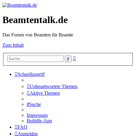
Beamtentalk.de
Das Forum von Beamten für Beamte
Zum Inhalt
Erweiterte
Suche
Suche
Schnellzugriff
Unbeantwortete Themen
Aktive Themen
Suche
Impressum
Beihilfe-App
FAQ
Anmelden