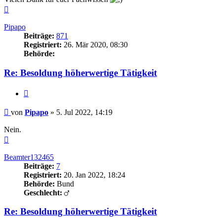
Nach
oben
Pipapo
Beiträge:
871
Registriert:
26. Mär 2020, 08:30
Behörde:
Re: Besoldung höherwertige Tätigkeit
Zitieren
Beitrag
von
Pipapo
»
5. Jul 2022, 14:19
Nein.
Nach
oben
Beamter132465
Beiträge:
7
Registriert:
20. Jan 2022, 18:24
Behörde:
Bund
Geschlecht:
Re: Besoldung höherwertige Tätigkeit