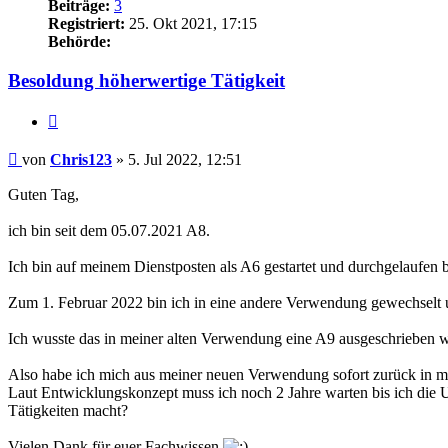
Beiträge:
3
Registriert:
25. Okt 2021, 17:15
Behörde:
Besoldung höherwertige Tätigkeit
Zitieren
Beitrag
von
Chris123
»
5. Jul 2022, 12:51
Guten Tag,
ich bin seit dem 05.07.2021 A8.
Ich bin auf meinem Dienstposten als A6 gestartet und durchgelaufen 
Zum 1. Februar 2022 bin ich in eine andere Verwendung gewechselt
Ich wusste das in meiner alten Verwendung eine A9 ausgeschrieben wi
Also habe ich mich aus meiner neuen Verwendung sofort zurück in mei
Laut Entwicklungskonzept muss ich noch 2 Jahre warten bis ich die 
Tätigkeiten macht?
Vielen Dank für euer Fachwissen