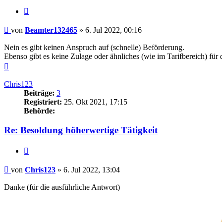
Zitieren
Beitrag
von
Beamter132465
»
6. Jul 2022, 00:16
Nein es gibt keinen Anspruch auf (schnelle) Beförderung.
Ebenso gibt es keine Zulage oder ähnliches (wie im Tarifbereich) für
Nach
oben
Chris123
Beiträge:
3
Registriert:
25. Okt 2021, 17:15
Behörde:
Re: Besoldung höherwertige Tätigkeit
Zitieren
Beitrag
von
Chris123
»
6. Jul 2022, 13:04
Danke (für die ausführliche Antwort)