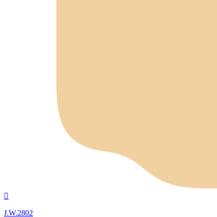
Nach
oben
J.W.2802