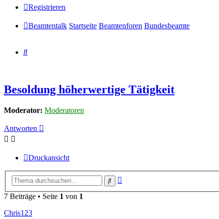
Registrieren
Beamtentalk
Startseite
Beamtenforen
Bundesbeamte
Suche
Besoldung höherwertige Tätigkeit
Moderator:
Moderatoren
Antworten
Druckansicht
Erweiterte
Suche
Suche
7 Beiträge • Seite
1
von
1
Chris123