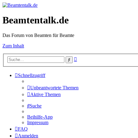
Beamtentalk.de
Das Forum von Beamten für Beamte
Zum Inhalt
Erweiterte
Suche
Suche
Schnellzugriff
Unbeantwortete Themen
Aktive Themen
Suche
Beihilfe-App
Impressum
FAQ
Anmelden