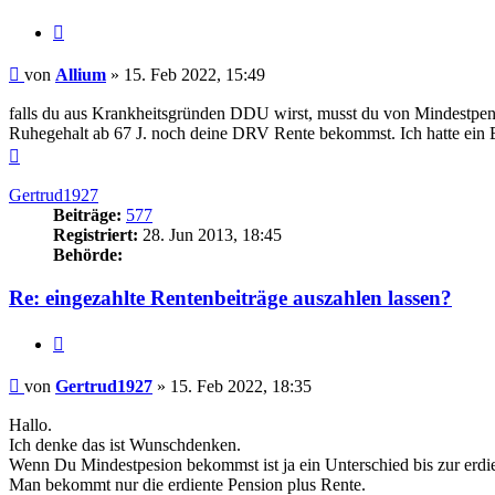
Zitieren
Beitrag
von
Allium
»
15. Feb 2022, 15:49
falls du aus Krankheitsgründen DDU wirst, musst du von Mindestpensi
Ruhegehalt ab 67 J. noch deine DRV Rente bekommst. Ich hatte ein B
Nach
oben
Gertrud1927
Beiträge:
577
Registriert:
28. Jun 2013, 18:45
Behörde:
Re: eingezahlte Rentenbeiträge auszahlen lassen?
Zitieren
Beitrag
von
Gertrud1927
»
15. Feb 2022, 18:35
Hallo.
Ich denke das ist Wunschdenken.
Wenn Du Mindestpesion bekommst ist ja ein Unterschied bis zur erdie
Man bekommt nur die erdiente Pension plus Rente.