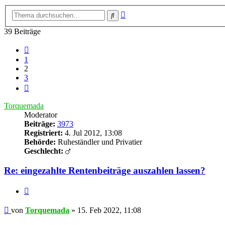
Erweiterte
Suche
Suche
39 Beiträge
Vorherige
1
2
3
Nächste
Torquemada
Moderator
Beiträge:
3973
Registriert:
4. Jul 2012, 13:08
Behörde:
Ruheständler und Privatier
Geschlecht:
Re: eingezahlte Rentenbeiträge auszahlen lassen?
Zitieren
Beitrag
von
Torquemada
»
15. Feb 2022, 11:08