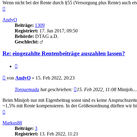
Wenn nicht bei der Rente durch §55 (Versorgung plus Rente) auch e
Nach
oben
AndyO
Beiträge:
1309
Registriert:
17. Jan 2017, 09:50
Behörde:
DTAG a.D.
Geschlecht:
Re: eingezahlte Rentenbeiträge auszahlen lassen?
Zitieren
Beitrag
von
AndyO
»
15. Feb 2022, 20:23
Torquemada
hat geschrieben:
15. Feb 2022, 11:08
Minijob...
Beim Minijob nur mit Eigenbeitrag sonst sind es keine Anspruchsz
~1,5% mit Rente kompensieren. In der Größenordnung dürften wir hie
Nach
oben
Markus88
Beiträge:
3
Registriert:
13. Feb 2022, 11:21