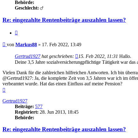
Behörde:
Geschlecht:
Re: eingezahlte Rentenbeiträge auszahlen lassen?
Zitieren
Beitrag
von
Markus88
»
17. Feb 2022, 13:49
Gertrud1927
hat geschrieben:
15. Feb 2022, 11:31
Hallo.
Deine 3,5 Jahre sozialversicherungpflichtige Tätigkeit war das 
Vielen Dank für die zahlreichen hilfreichen Antworten. Ich bin überras
@Gertrud1927: Ja, die komplette Zeit von 3,5 Jahren war ich im öffen
verbeamtet wurde. Hat das einen Einfluss auf meine Pension?
Nach
oben
Gertrud1927
Beiträge:
577
Registriert:
28. Jun 2013, 18:45
Behörde:
Re: eingezahlte Rentenbeiträge auszahlen lassen?