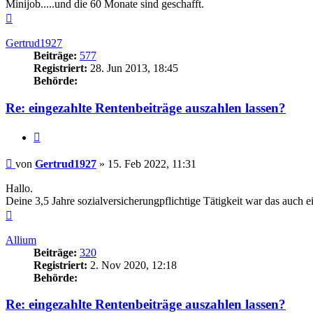
Minijob.....und die 60 Monate sind geschafft.
Nach
oben
Gertrud1927
Beiträge:
577
Registriert:
28. Jun 2013, 18:45
Behörde:
Re: eingezahlte Rentenbeiträge auszahlen lassen?
Zitieren
Beitrag
von
Gertrud1927
»
15. Feb 2022, 11:31
Hallo.
Deine 3,5 Jahre sozialversicherungpflichtige Tätigkeit war das auch e
Nach
oben
Allium
Beiträge:
320
Registriert:
2. Nov 2020, 12:18
Behörde:
Re: eingezahlte Rentenbeiträge auszahlen lassen?