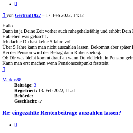
Zitieren
Beitrag
von
Gertrud1927
»
17. Feb 2022, 14:12
Hallo.
Dann ist ja Deine Zeit vorher auch ruhegehaltsfähig und erhöht Dein
Hab eben was gelöscht .
Ich dachte Du hast keine 5 Jahre voll.
Über 5 Jahre kann man nicht auszahlen lassen. Bekommt aber später R
Bei der Pension wird der Betrag dann Ruhensbetrag.
Ob Dir was bleibt kommt drauf an wann Du vielleicht in Pension gehs
Kann man erst machen wenn Pensionszeitpunkt feststeht.
Nach
oben
Markus88
Beiträge:
3
Registriert:
13. Feb 2022, 11:21
Behörde:
Geschlecht:
Re: eingezahlte Rentenbeiträge auszahlen lassen?
Zitieren