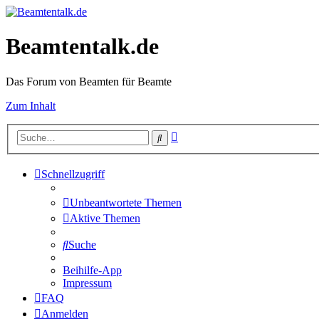
Beamtentalk.de
Das Forum von Beamten für Beamte
Zum Inhalt
Erweiterte
Suche
Suche
Schnellzugriff
Unbeantwortete Themen
Aktive Themen
Suche
Beihilfe-App
Impressum
FAQ
Anmelden