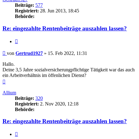
Beiträge:
577
Registriert:
28. Jun 2013, 18:45
Behörde:
Re: eingezahlte Rentenbeiträge auszahlen lassen?
Zitieren
Beitrag
von
Gertrud1927
»
15. Feb 2022, 11:31
Hallo.
Deine 3,5 Jahre sozialversicherungpflichtige Tätigkeit war das auch
ein Arbeitverhältnis im öffenlichen Dienst?
Nach
oben
Allium
Beiträge:
320
Registriert:
2. Nov 2020, 12:18
Behörde:
Re: eingezahlte Rentenbeiträge auszahlen lassen?
Zitieren