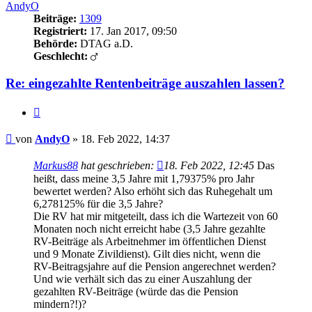
AndyO
Beiträge:
1309
Registriert:
17. Jan 2017, 09:50
Behörde:
DTAG a.D.
Geschlecht:
Re: eingezahlte Rentenbeiträge auszahlen lassen?
Zitieren
Beitrag
von
AndyO
»
18. Feb 2022, 14:37
Markus88
hat geschrieben:
18. Feb 2022, 12:45
Das
heißt, dass meine 3,5 Jahre mit 1,79375% pro Jahr
bewertet werden? Also erhöht sich das Ruhegehalt um
6,278125% für die 3,5 Jahre?
Die RV hat mir mitgeteilt, dass ich die Wartezeit von 60
Monaten noch nicht erreicht habe (3,5 Jahre gezahlte
RV-Beiträge als Arbeitnehmer im öffentlichen Dienst
und 9 Monate Zivildienst). Gilt dies nicht, wenn die
RV-Beitragsjahre auf die Pension angerechnet werden?
Und wie verhält sich das zu einer Auszahlung der
gezahlten RV-Beiträge (würde das die Pension
mindern?!)?