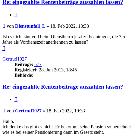
Re: eingezahlte Rentenbeiträge auszahlen lassen?
Zitieren
Beitrag
von
Dienstunfall_L
»
18. Feb 2022, 18:38
Ist es nicht sinnvoll beim Dienstherrn jetzt zu beantragen, die 3,5
Jahre als Vordienstzeit anerkennen zu lassen?
Nach
oben
Gertrud1927
Beiträge:
577
Registriert:
28. Jun 2013, 18:45
Behörde:
Re: eingezahlte Rentenbeiträge auszahlen lassen?
Zitieren
Beitrag
von
Gertrud1927
»
18. Feb 2022, 19:33
Hallo.
Ich denke das gibt es nicht. Er bekommt seine Pension so berechnet
wie es bei seiner Pensionierung dann im Gesetz steht.