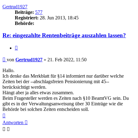
oben
Gertrud1927
Beiträge:
577
Registriert:
28. Jun 2013, 18:45
Behörde:
Re: eingezahlte Rentenbeiträge auszahlen lassen?
Zitieren
Beitrag
von
Gertrud1927
»
21. Feb 2022, 11:50
Hallo.
Ich denke das Merkblatt für §14 informiert nur darüber welche
Zeiten bei der --abschlagsfreien Pensionierung mit 45--
berücksichtigt werden.
Hängt aber ja alles etwas zusammen.
Beim Fragesteller werden es Zeiten nach §10 BeamtVG sein. Da
gibt es in der Verwaltungsanweisung über 30 Einträge wie die
Behörde bei solchen Zeiten entscheiden soll.
Nach
oben
Antworten