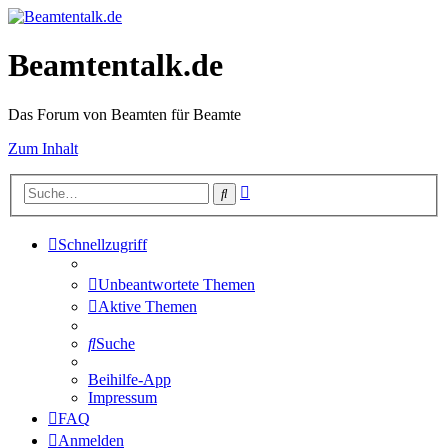
Beamtentalk.de
Das Forum von Beamten für Beamte
Zum Inhalt
Erweiterte
Suche
Suche
Schnellzugriff
Unbeantwortete Themen
Aktive Themen
Suche
Beihilfe-App
Impressum
FAQ
Anmelden