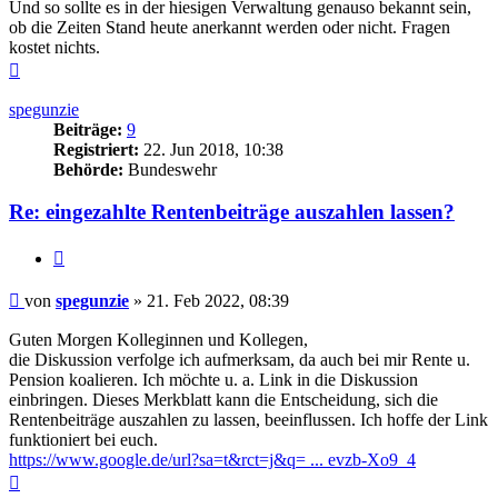
Und so sollte es in der hiesigen Verwaltung genauso bekannt sein,
ob die Zeiten Stand heute anerkannt werden oder nicht. Fragen
kostet nichts.
Nach
oben
spegunzie
Beiträge:
9
Registriert:
22. Jun 2018, 10:38
Behörde:
Bundeswehr
Re: eingezahlte Rentenbeiträge auszahlen lassen?
Zitieren
Beitrag
von
spegunzie
»
21. Feb 2022, 08:39
Guten Morgen Kolleginnen und Kollegen,
die Diskussion verfolge ich aufmerksam, da auch bei mir Rente u.
Pension koalieren. Ich möchte u. a. Link in die Diskussion
einbringen. Dieses Merkblatt kann die Entscheidung, sich die
Rentenbeiträge auszahlen zu lassen, beeinflussen. Ich hoffe der Link
funktioniert bei euch.
https://www.google.de/url?sa=t&rct=j&q= ... evzb-Xo9_4
Nach