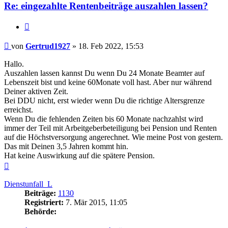
Re: eingezahlte Rentenbeiträge auszahlen lassen?
Zitieren
Beitrag
von
Gertrud1927
»
18. Feb 2022, 15:53
Hallo.
Auszahlen lassen kannst Du wenn Du 24 Monate Beamter auf
Lebenszeit bist und keine 60Monate voll hast. Aber nur während
Deiner aktiven Zeit.
Bei DDU nicht, erst wieder wenn Du die richtige Altersgrenze
erreichst.
Wenn Du die fehlenden Zeiten bis 60 Monate nachzahlst wird
immer der Teil mit Arbeitgeberbeteiligung bei Pension und Renten
auf die Höchstversorgung angerechnet. Wie meine Post von gestern.
Das mit Deinen 3,5 Jahren kommt hin.
Hat keine Auswirkung auf die spätere Pension.
Nach
oben
Dienstunfall_L
Beiträge:
1130
Registriert:
7. Mär 2015, 11:05
Behörde: