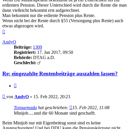
erdienten Pension. Dieser Unterschied wird durch die Rente die man
dann vielleicht bekommt erst aufgerechnet.
Man bekommt nur die erdiente Pension plus Rente.
Wenn nicht bei der Rente durch §55 (Versorgung plus Rente) auch
etwas abgezogen wird.
Nach
oben
AndyO
Beiträge:
1309
Registriert:
17. Jan 2017, 09:50
Behörde:
DTAG a.D.
Geschlecht:
Re: eingezahlte Rentenbeiträge auszahlen lassen?
Zitieren
Beitrag
von
AndyO
»
15. Feb 2022, 20:23
Torquemada
hat geschrieben:
15. Feb 2022, 11:08
Minijob.....und die 60 Monate sind geschafft.
Beim Minijob nur mit Eigenbeitrag sonst sind es keine
Anspruchszeiten! Und bei DDU kann die Pensionskürzung nicht