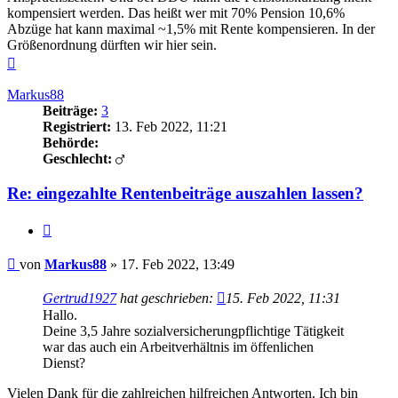
kompensiert werden. Das heißt wer mit 70% Pension 10,6%
Abzüge hat kann maximal ~1,5% mit Rente kompensieren. In der
Größenordnung dürften wir hier sein.
Nach
oben
Markus88
Beiträge:
3
Registriert:
13. Feb 2022, 11:21
Behörde:
Geschlecht:
Re: eingezahlte Rentenbeiträge auszahlen lassen?
Zitieren
Beitrag
von
Markus88
»
17. Feb 2022, 13:49
Gertrud1927
hat geschrieben:
15. Feb 2022, 11:31
Hallo.
Deine 3,5 Jahre sozialversicherungpflichtige Tätigkeit
war das auch ein Arbeitverhältnis im öffenlichen
Dienst?
Vielen Dank für die zahlreichen hilfreichen Antworten. Ich bin