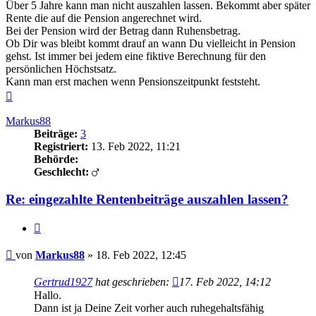
Über 5 Jahre kann man nicht auszahlen lassen. Bekommt aber später
Rente die auf die Pension angerechnet wird.
Bei der Pension wird der Betrag dann Ruhensbetrag.
Ob Dir was bleibt kommt drauf an wann Du vielleicht in Pension
gehst. Ist immer bei jedem eine fiktive Berechnung für den
persönlichen Höchstsatz.
Kann man erst machen wenn Pensionszeitpunkt feststeht.
Nach
oben
Markus88
Beiträge:
3
Registriert:
13. Feb 2022, 11:21
Behörde:
Geschlecht:
Re: eingezahlte Rentenbeiträge auszahlen lassen?
Zitieren
Beitrag
von
Markus88
»
18. Feb 2022, 12:45
Gertrud1927
hat geschrieben:
17. Feb 2022, 14:12
Hallo.
Dann ist ja Deine Zeit vorher auch ruhegehaltsfähig