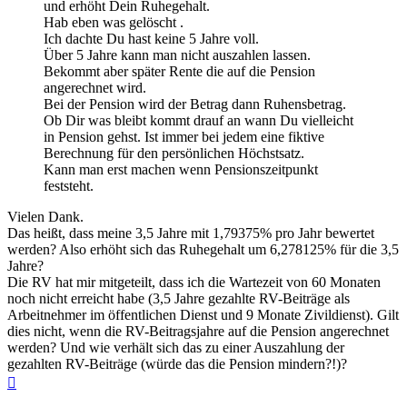
und erhöht Dein Ruhegehalt.
Hab eben was gelöscht .
Ich dachte Du hast keine 5 Jahre voll.
Über 5 Jahre kann man nicht auszahlen lassen.
Bekommt aber später Rente die auf die Pension
angerechnet wird.
Bei der Pension wird der Betrag dann Ruhensbetrag.
Ob Dir was bleibt kommt drauf an wann Du vielleicht
in Pension gehst. Ist immer bei jedem eine fiktive
Berechnung für den persönlichen Höchstsatz.
Kann man erst machen wenn Pensionszeitpunkt
feststeht.
Vielen Dank.
Das heißt, dass meine 3,5 Jahre mit 1,79375% pro Jahr bewertet
werden? Also erhöht sich das Ruhegehalt um 6,278125% für die 3,5
Jahre?
Die RV hat mir mitgeteilt, dass ich die Wartezeit von 60 Monaten
noch nicht erreicht habe (3,5 Jahre gezahlte RV-Beiträge als
Arbeitnehmer im öffentlichen Dienst und 9 Monate Zivildienst). Gilt
dies nicht, wenn die RV-Beitragsjahre auf die Pension angerechnet
werden? Und wie verhält sich das zu einer Auszahlung der
gezahlten RV-Beiträge (würde das die Pension mindern?!)?
Nach
oben