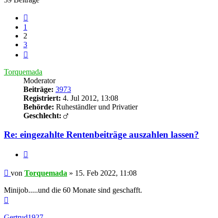
Vorherige
1
2
3
Nächste
Torquemada
Moderator
Beiträge:
3973
Registriert:
4. Jul 2012, 13:08
Behörde:
Ruheständler und Privatier
Geschlecht:
Re: eingezahlte Rentenbeiträge auszahlen lassen?
Zitieren
Beitrag
von
Torquemada
»
15. Feb 2022, 11:08
Minijob.....und die 60 Monate sind geschafft.
Nach
oben
Gertrud1927