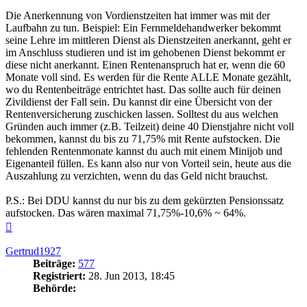
Die Anerkennung von Vordienstzeiten hat immer was mit der
Laufbahn zu tun. Beispiel: Ein Fernmeldehandwerker bekommt
seine Lehre im mittleren Dienst als Dienstzeiten anerkannt, geht er
im Anschluss studieren und ist im gehobenen Dienst bekommt er
diese nicht anerkannt. Einen Rentenanspruch hat er, wenn die 60
Monate voll sind. Es werden für die Rente ALLE Monate gezählt,
wo du Rentenbeiträge entrichtet hast. Das sollte auch für deinen
Zivildienst der Fall sein. Du kannst dir eine Übersicht von der
Rentenversicherung zuschicken lassen. Solltest du aus welchen
Gründen auch immer (z.B. Teilzeit) deine 40 Dienstjahre nicht voll
bekommen, kannst du bis zu 71,75% mit Rente aufstocken. Die
fehlenden Rentenmonate kannst du auch mit einem Minijob und
Eigenanteil füllen. Es kann also nur von Vorteil sein, heute aus die
Auszahlung zu verzichten, wenn du das Geld nicht brauchst.
P.S.: Bei DDU kannst du nur bis zu dem gekürzten Pensionssatz
aufstocken. Das wären maximal 71,75%-10,6% ~ 64%.
Nach
oben
Gertrud1927
Beiträge:
577
Registriert:
28. Jun 2013, 18:45
Behörde: