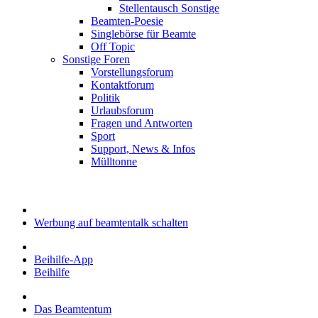
Stellentausch Sonstige
Beamten-Poesie
Singlebörse für Beamte
Off Topic
Sonstige Foren
Vorstellungsforum
Kontaktforum
Politik
Urlaubsforum
Fragen und Antworten
Sport
Support, News & Infos
Mülltonne
Werbung auf beamtentalk schalten
Beihilfe-App
Beihilfe
Das Beamtentum