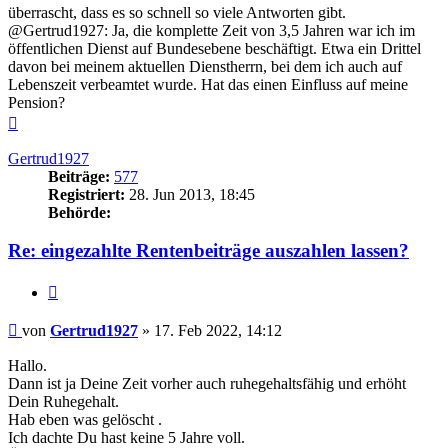
überrascht, dass es so schnell so viele Antworten gibt.
@Gertrud1927: Ja, die komplette Zeit von 3,5 Jahren war ich im
öffentlichen Dienst auf Bundesebene beschäftigt. Etwa ein Drittel
davon bei meinem aktuellen Dienstherrn, bei dem ich auch auf
Lebenszeit verbeamtet wurde. Hat das einen Einfluss auf meine
Pension?
Nach
oben
Gertrud1927
Beiträge:
577
Registriert:
28. Jun 2013, 18:45
Behörde:
Re: eingezahlte Rentenbeiträge auszahlen lassen?
Zitieren
Beitrag
von
Gertrud1927
»
17. Feb 2022, 14:12
Hallo.
Dann ist ja Deine Zeit vorher auch ruhegehaltsfähig und erhöht
Dein Ruhegehalt.
Hab eben was gelöscht .
Ich dachte Du hast keine 5 Jahre voll.