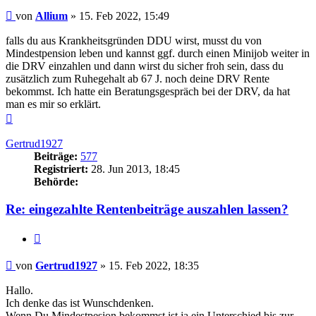
Beitrag
von
Allium
»
15. Feb 2022, 15:49
falls du aus Krankheitsgründen DDU wirst, musst du von
Mindestpension leben und kannst ggf. durch einen Minijob weiter in
die DRV einzahlen und dann wirst du sicher froh sein, dass du
zusätzlich zum Ruhegehalt ab 67 J. noch deine DRV Rente
bekommst. Ich hatte ein Beratungsgespräch bei der DRV, da hat
man es mir so erklärt.
Nach
oben
Gertrud1927
Beiträge:
577
Registriert:
28. Jun 2013, 18:45
Behörde:
Re: eingezahlte Rentenbeiträge auszahlen lassen?
Zitieren
Beitrag
von
Gertrud1927
»
15. Feb 2022, 18:35
Hallo.
Ich denke das ist Wunschdenken.
Wenn Du Mindestpesion bekommst ist ja ein Unterschied bis zur