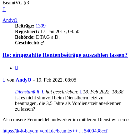
BeamtVG §3
Nach
oben
AndyO
Beiträge:
1309
Registriert:
17. Jan 2017, 09:50
Behörde:
DTAG a.D.
Geschlecht:
Re: eingezahlte Rentenbeiträge auszahlen lassen?
Zitieren
Beitrag
von
AndyO
»
19. Feb 2022, 08:05
Dienstunfall_L
hat geschrieben:
18. Feb 2022, 18:38
Ist es nicht sinnvoll beim Dienstherrn jetzt zu
beantragen, die 3,5 Jahre als Vordienstzeit anerkennen
zu lassen?
Also unsere Fernmeldehandwerker im mittleren Dienst wissen es:
https://tk-it-bayern.verdi.de/beamte/++ ... 5400438ccf