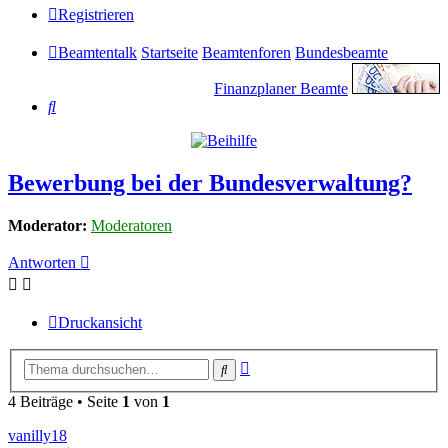
Registrieren
Beamtentalk
Startseite
Beamtenforen
Bundesbeamte
Finanzplaner Beamte
Suche
Bewerbung bei der Bundesverwaltung?
Moderator:
Moderatoren
Antworten
Druckansicht
Erweiterte
Suche
Suche
4 Beiträge • Seite
1
von
1
vanilly18