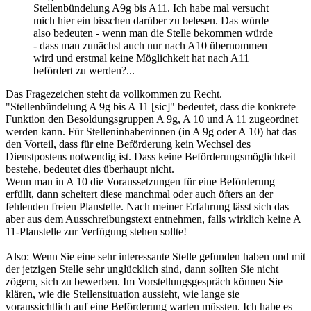
Stellenbündelung A9g bis A11. Ich habe mal versucht
mich hier ein bisschen darüber zu belesen. Das würde
also bedeuten - wenn man die Stelle bekommen würde
- dass man zunächst auch nur nach A10 übernommen
wird und erstmal keine Möglichkeit hat nach A11
befördert zu werden?...
Das Fragezeichen steht da vollkommen zu Recht.
"Stellenbündelung A 9g bis A 11 [sic]" bedeutet, dass die konkrete
Funktion den Besoldungsgruppen A 9g, A 10 und A 11 zugeordnet
werden kann. Für Stelleninhaber/innen (in A 9g oder A 10) hat das
den Vorteil, dass für eine Beförderung kein Wechsel des
Dienstpostens notwendig ist. Dass keine Beförderungsmöglichkeit
bestehe, bedeutet dies überhaupt nicht.
Wenn man in A 10 die Voraussetzungen für eine Beförderung
erfüllt, dann scheitert diese manchmal oder auch öfters an der
fehlenden freien Planstelle. Nach meiner Erfahrung lässt sich das
aber aus dem Ausschreibungstext entnehmen, falls wirklich keine A
11-Planstelle zur Verfügung stehen sollte!
Also: Wenn Sie eine sehr interessante Stelle gefunden haben und mit
der jetzigen Stelle sehr unglücklich sind, dann sollten Sie nicht
zögern, sich zu bewerben. Im Vorstellungsgespräch können Sie
klären, wie die Stellensituation aussieht, wie lange sie
voraussichtlich auf eine Beförderung warten müssten. Ich habe es