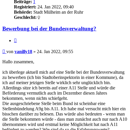
Beiträge:
1
Registriert:
24. Jan 2022, 09:40
Behörde:
Stadt Mülheim an der Ruhr
Geschlecht:
Bewerbung bei der Bundesverwaltung?
Zitieren
Beitrag
von
vanilly18
»
24. Jan 2022, 09:55
Hallo zusammen,
ich überlege aktuell mich auf eine Stelle bei der Bundesverwaltung
zu bewerben (ich bin Stadtoberinspektorin in einer Kommune), da
ich auf meiner jetzigen Stelle wirklich sehr unglücklich bin.
Allerdings sitze ich bereits auf einer A11 Stelle und würde die
Beförderung vermutlich auch im Dezember diesen Jahres
bekommen, wenn nichts schiefgeht.
Die ausgeschriebene Stelle beim Bund ist scheinbar eine
Stellenbündelung A9g bis A11. Ich habe mal versucht mich hier ein
bisschen darüber zu belesen. Das würde also bedeuten - wenn man
die Stelle bekommen würde - dass man zunächst auch nur nach A10
übernommen wird und erstmal keine Möglichkeit hat nach A11
befördert zu werden? Wie sind da so die Erfahrungswerte?