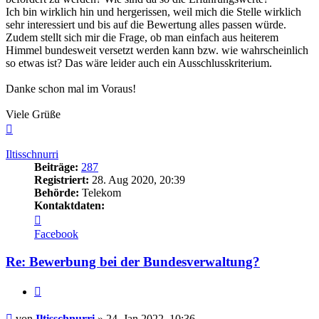
Ich bin wirklich hin und hergerissen, weil mich die Stelle wirklich
sehr interessiert und bis auf die Bewertung alles passen würde.
Zudem stellt sich mir die Frage, ob man einfach aus heiterem
Himmel bundesweit versetzt werden kann bzw. wie wahrscheinlich
so etwas ist? Das wäre leider auch ein Ausschlusskriterium.
Danke schon mal im Voraus!
Viele Grüße
Nach
oben
Iltisschnurri
Beiträge:
287
Registriert:
28. Aug 2020, 20:39
Behörde:
Telekom
Kontaktdaten:
Kontaktdaten
von
Facebook
Iltisschnurri
Re: Bewerbung bei der Bundesverwaltung?
Zitieren
Beitrag
von
Iltisschnurri
»
24. Jan 2022, 10:36