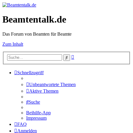
Beamtentalk.de
Das Forum von Beamten für Beamte
Zum Inhalt
Erweiterte
Suche
Suche
Schnellzugriff
Unbeantwortete Themen
Aktive Themen
Suche
Beihilfe-App
Impressum
FAQ
Anmelden