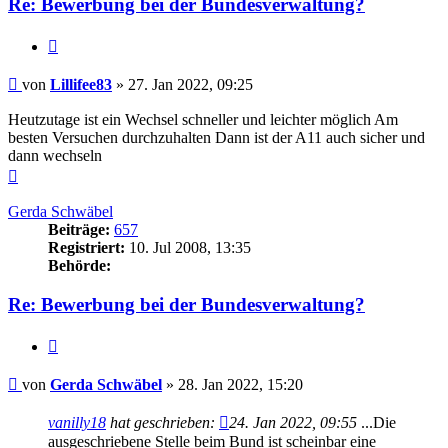
Re: Bewerbung bei der Bundesverwaltung?
Zitieren
Beitrag
von
Lillifee83
»
27. Jan 2022, 09:25
Heutzutage ist ein Wechsel schneller und leichter möglich Am
besten Versuchen durchzuhalten Dann ist der A11 auch sicher und
dann wechseln
Nach
oben
Gerda Schwäbel
Beiträge:
657
Registriert:
10. Jul 2008, 13:35
Behörde:
Re: Bewerbung bei der Bundesverwaltung?
Zitieren
Beitrag
von
Gerda Schwäbel
»
28. Jan 2022, 15:20
vanilly18
hat geschrieben:
24. Jan 2022, 09:55
...Die
ausgeschriebene Stelle beim Bund ist scheinbar eine