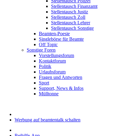
Stellentausch Polizei
Stellentausch Finanzamt
Stellentausch Justiz
Stellentausch Zoll
Stellentausch Lehrer
Stellentausch Sonstige
Beamten-Poesie
Singlebörse für Beamte
Off Topic
Sonstige Foren
Vorstellungsforum
Kontaktforum
Politik
Urlaubsforum
Fragen und Antworten
Sport
Support, News & Infos
Mülltonne
Werbung auf beamtentalk schalten
Beihilfe-App