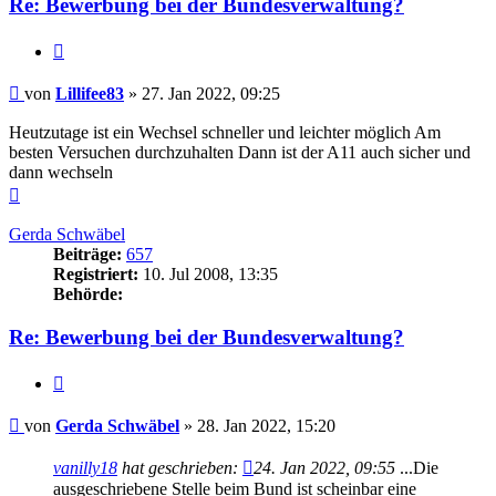
Re: Bewerbung bei der Bundesverwaltung?
Zitieren
Beitrag
von
Lillifee83
»
27. Jan 2022, 09:25
Heutzutage ist ein Wechsel schneller und leichter möglich Am
besten Versuchen durchzuhalten Dann ist der A11 auch sicher und
dann wechseln
Nach
oben
Gerda Schwäbel
Beiträge:
657
Registriert:
10. Jul 2008, 13:35
Behörde:
Re: Bewerbung bei der Bundesverwaltung?
Zitieren
Beitrag
von
Gerda Schwäbel
»
28. Jan 2022, 15:20
vanilly18
hat geschrieben:
24. Jan 2022, 09:55
...Die
ausgeschriebene Stelle beim Bund ist scheinbar eine