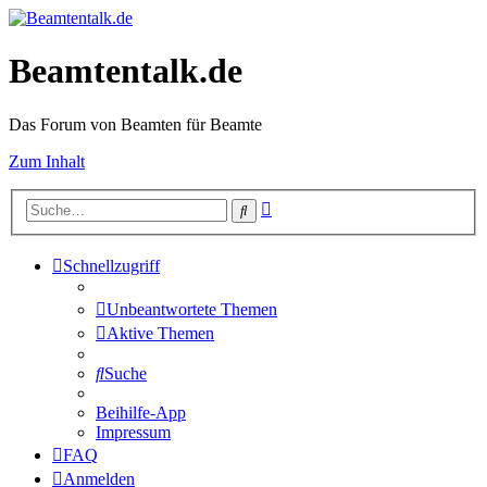
Beamtentalk.de
Das Forum von Beamten für Beamte
Zum Inhalt
Erweiterte
Suche
Suche
Schnellzugriff
Unbeantwortete Themen
Aktive Themen
Suche
Beihilfe-App
Impressum
FAQ
Anmelden