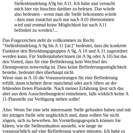
Stellenbündelung A9g bis A11. Ich habe mal versucht
mich hier ein bisschen darüber zu belesen. Das würde
also bedeuten - wenn man die Stelle bekommen würde
- dass man zunächst auch nur nach A10 übernommen
wird und erstmal keine Möglichkeit hat nach A11
befördert zu werden?...
Das Fragezeichen steht da vollkommen zu Recht.
"Stellenbündelung A 9g bis A 11 [sic]" bedeutet, dass die konkrete
Funktion den Besoldungsgruppen A 9g, A 10 und A 11 zugeordnet
werden kann. Für Stelleninhaber/innen (in A 9g oder A 10) hat das
den Vorteil, dass für eine Beförderung kein Wechsel des
Dienstpostens notwendig ist. Dass keine Beförderungsmöglichkeit
bestehe, bedeutet dies überhaupt nicht.
Wenn man in A 10 die Voraussetzungen für eine Beförderung
erfüllt, dann scheitert diese manchmal oder auch öfters an der
fehlenden freien Planstelle. Nach meiner Erfahrung lässt sich das
aber aus dem Ausschreibungstext entnehmen, falls wirklich keine A
11-Planstelle zur Verfügung stehen sollte!
Also: Wenn Sie eine sehr interessante Stelle gefunden haben und mit
der jetzigen Stelle sehr unglücklich sind, dann sollten Sie nicht
zögern, sich zu bewerben. Im Vorstellungsgespräch können Sie
klären, wie die Stellensituation aussieht, wie lange sie
voraussichtlich auf eine Beförderung warten müssten. Ich habe es