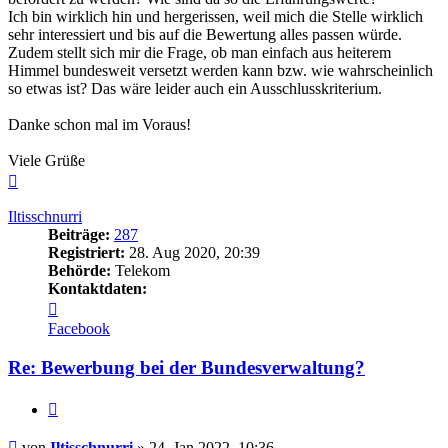
Ich bin wirklich hin und hergerissen, weil mich die Stelle wirklich
sehr interessiert und bis auf die Bewertung alles passen würde.
Zudem stellt sich mir die Frage, ob man einfach aus heiterem
Himmel bundesweit versetzt werden kann bzw. wie wahrscheinlich
so etwas ist? Das wäre leider auch ein Ausschlusskriterium.
Danke schon mal im Voraus!
Viele Grüße
Nach
oben
Iltisschnurri
Beiträge:
287
Registriert:
28. Aug 2020, 20:39
Behörde:
Telekom
Kontaktdaten:
Kontaktdaten
von
Facebook
Iltisschnurri
Re: Bewerbung bei der Bundesverwaltung?
Zitieren
Beitrag
von
Iltisschnurri
»
24. Jan 2022, 10:36