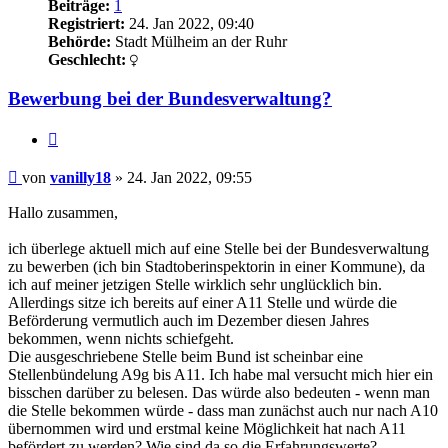
Beiträge:
1
Registriert:
24. Jan 2022, 09:40
Behörde:
Stadt Mülheim an der Ruhr
Geschlecht:
Bewerbung bei der Bundesverwaltung?
Zitieren
Beitrag
von
vanilly18
»
24. Jan 2022, 09:55
Hallo zusammen,
ich überlege aktuell mich auf eine Stelle bei der Bundesverwaltung
zu bewerben (ich bin Stadtoberinspektorin in einer Kommune), da
ich auf meiner jetzigen Stelle wirklich sehr unglücklich bin.
Allerdings sitze ich bereits auf einer A11 Stelle und würde die
Beförderung vermutlich auch im Dezember diesen Jahres
bekommen, wenn nichts schiefgeht.
Die ausgeschriebene Stelle beim Bund ist scheinbar eine
Stellenbündelung A9g bis A11. Ich habe mal versucht mich hier ein
bisschen darüber zu belesen. Das würde also bedeuten - wenn man
die Stelle bekommen würde - dass man zunächst auch nur nach A10
übernommen wird und erstmal keine Möglichkeit hat nach A11
befördert zu werden? Wie sind da so die Erfahrungswerte?