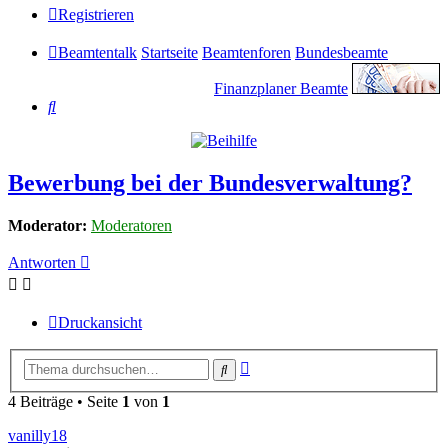
Registrieren
Beamtentalk
Startseite
Beamtenforen
Bundesbeamte
Finanzplaner Beamte
Suche
Bewerbung bei der Bundesverwaltung?
Moderator:
Moderatoren
Antworten
Druckansicht
Erweiterte
Suche
Suche
4 Beiträge • Seite
1
von
1
vanilly18