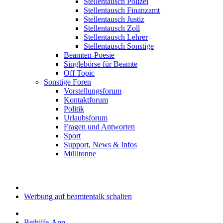
Stellentausch Polizei
Stellentausch Finanzamt
Stellentausch Justiz
Stellentausch Zoll
Stellentausch Lehrer
Stellentausch Sonstige
Beamten-Poesie
Singlebörse für Beamte
Off Topic
Sonstige Foren
Vorstellungsforum
Kontaktforum
Politik
Urlaubsforum
Fragen und Antworten
Sport
Support, News & Infos
Mülltonne
Werbung auf beamtentalk schalten
Beihilfe-App