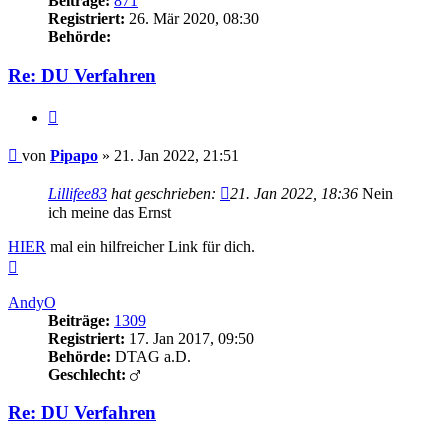
Beiträge:
871
Registriert:
26. Mär 2020, 08:30
Behörde:
Re: DU Verfahren
Zitieren
Beitrag
von
Pipapo
»
21. Jan 2022, 21:51
Lillifee83
hat geschrieben:
21. Jan 2022, 18:36
Nein
ich meine das Ernst
HIER
mal ein hilfreicher Link für dich.
Nach
oben
AndyO
Beiträge:
1309
Registriert:
17. Jan 2017, 09:50
Behörde:
DTAG a.D.
Geschlecht:
Re: DU Verfahren