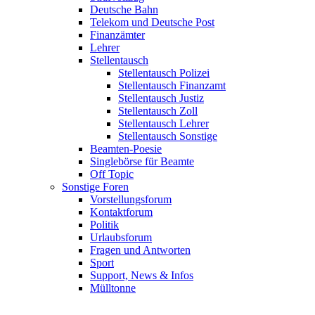
Deutsche Bahn
Telekom und Deutsche Post
Finanzämter
Lehrer
Stellentausch
Stellentausch Polizei
Stellentausch Finanzamt
Stellentausch Justiz
Stellentausch Zoll
Stellentausch Lehrer
Stellentausch Sonstige
Beamten-Poesie
Singlebörse für Beamte
Off Topic
Sonstige Foren
Vorstellungsforum
Kontaktforum
Politik
Urlaubsforum
Fragen und Antworten
Sport
Support, News & Infos
Mülltonne