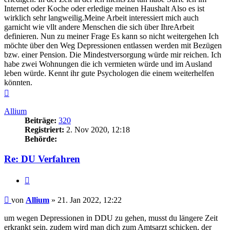
Internet oder Koche oder erledige meinen Haushalt Also es ist
wirklich sehr langweilig.Meine Arbeit interessiert mich auch
garnicht wie vllt andere Menschen die sich über IhreArbeit
definieren. Nun zu meiner Frage Es kann so nicht weitergehen Ich
möchte über den Weg Depressionen entlassen werden mit Bezügen
bzw. einer Pension. Die Mindestversorgung würde mir reichen. Ich
habe zwei Wohnungen die ich vermieten würde und im Ausland
leben würde. Kennt ihr gute Psychologen die einem weiterhelfen
könnten.
Nach
oben
Allium
Beiträge:
320
Registriert:
2. Nov 2020, 12:18
Behörde:
Re: DU Verfahren
Zitieren
Beitrag
von
Allium
»
21. Jan 2022, 12:22
um wegen Depressionen in DDU zu gehen, musst du längere Zeit
erkrankt sein, zudem wird man dich zum Amtsarzt schicken, der