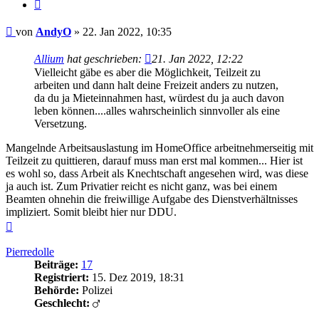
Zitieren
Beitrag
von
AndyO
»
22. Jan 2022, 10:35
Allium
hat geschrieben:
21. Jan 2022, 12:22
Vielleicht gäbe es aber die Möglichkeit, Teilzeit zu
arbeiten und dann halt deine Freizeit anders zu nutzen,
da du ja Mieteinnahmen hast, würdest du ja auch davon
leben können....alles wahrscheinlich sinnvoller als eine
Versetzung.
Mangelnde Arbeitsauslastung im HomeOffice arbeitnehmerseitig mit
Teilzeit zu quittieren, darauf muss man erst mal kommen... Hier ist
es wohl so, dass Arbeit als Knechtschaft angesehen wird, was diese
ja auch ist. Zum Privatier reicht es nicht ganz, was bei einem
Beamten ohnehin die freiwillige Aufgabe des Dienstverhältnisses
impliziert. Somit bleibt hier nur DDU.
Nach
oben
Pierredolle
Beiträge:
17
Registriert:
15. Dez 2019, 18:31
Behörde:
Polizei
Geschlecht: