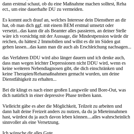
dann erstmal schaut, ob du eine Maßnahme machen solltest, Reha
ect., um eine dauerhafte DU zu vermeiden.
Es kommt auch drauf an, welches Interesse dein Dienstherr an dir
hat, ob man dich ggf. mit einem BEM erstmal umsetzt oder
versetzt...das kann dir als Beamter alles passieren, an deiner Stelle
wäre ich vorsichtig mit der Aussage, die Mindestpension würde dir
reichen, du hättest 2 Immobilien und willst es dir im Süden gut
gehen lassen...das kann man dir auch als Erschleichung nachsagen...
das Verfahren DDU wird also länger dauern und ich denke auch,
dass man wegen leichter Depressionen nicht DDU wird, wenn es
keine weiteren Nebendiagnosen gibt, die dich einschränken und
keine Therapien/Rehamaßnahmen gemacht wurden, um deine
Dienstfähigkeit zu erhalten...
Bei dir klingt es nach einer großen Langweile und Bore-Out, was
dich natürlich in einer depressive Phase treiben kann.
Vielleicht gäbe es aber die Möglichkeit, Teilzeit zu arbeiten und
dann halt deine Freizeit anders zu nutzen, da du ja Mieteinnahmen
hast, würdest du ja auch davon leben können....alles wahrscheinlich
sinnvoller als eine Versetzung.
Ich wünsche dir alles Gute