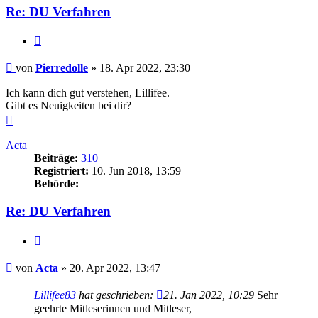
Re: DU Verfahren
Zitieren
Beitrag
von
Pierredolle
»
18. Apr 2022, 23:30
Ich kann dich gut verstehen, Lillifee.
Gibt es Neuigkeiten bei dir?
Nach
oben
Acta
Beiträge:
310
Registriert:
10. Jun 2018, 13:59
Behörde:
Re: DU Verfahren
Zitieren
Beitrag
von
Acta
»
20. Apr 2022, 13:47
Lillifee83
hat geschrieben:
21. Jan 2022, 10:29
Sehr
geehrte Mitleserinnen und Mitleser,