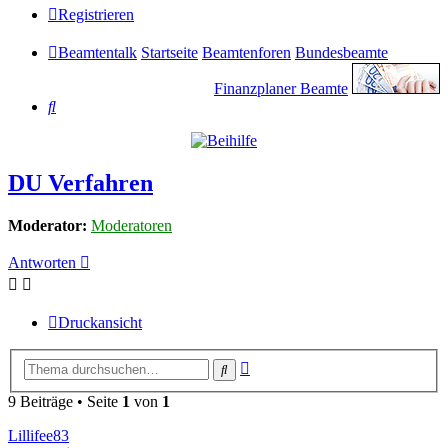
Registrieren
Beamtentalk
Startseite
Beamtenforen
Bundesbeamte
Finanzplaner Beamte
Suche
DU Verfahren
Moderator:
Moderatoren
Antworten
Druckansicht
Erweiterte
Suche
Suche
9 Beiträge • Seite
1
von
1
Lillifee83