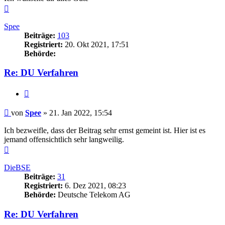
Nach
oben
Spee
Beiträge:
103
Registriert:
20. Okt 2021, 17:51
Behörde:
Re: DU Verfahren
Zitieren
Beitrag
von
Spee
»
21. Jan 2022, 15:54
Ich bezweifle, dass der Beitrag sehr ernst gemeint ist. Hier ist es
jemand offensichtlich sehr langweilig.
Nach
oben
DieBSE
Beiträge:
31
Registriert:
6. Dez 2021, 08:23
Behörde:
Deutsche Telekom AG
Re: DU Verfahren