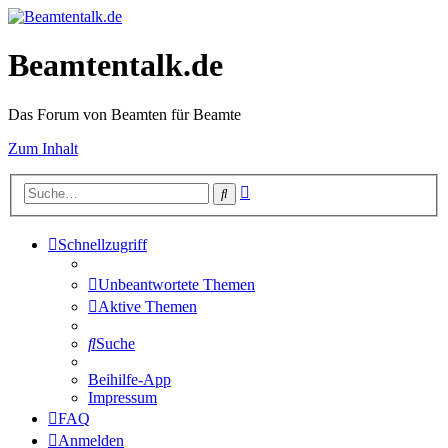
Beamtentalk.de
Das Forum von Beamten für Beamte
Zum Inhalt
Erweiterte
Suche
Suche
Schnellzugriff
Unbeantwortete Themen
Aktive Themen
Suche
Beihilfe-App
Impressum
FAQ
Anmelden