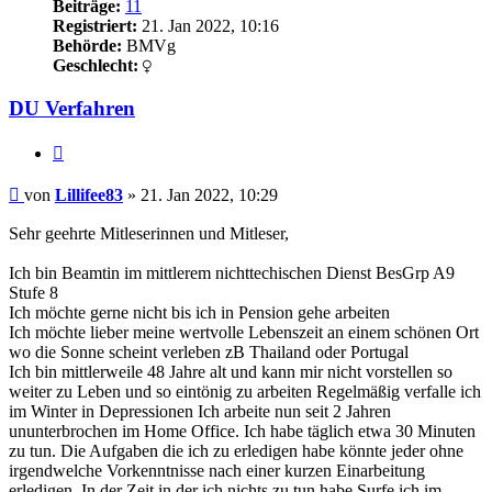
Beiträge:
11
Registriert:
21. Jan 2022, 10:16
Behörde:
BMVg
Geschlecht:
DU Verfahren
Zitieren
Beitrag
von
Lillifee83
»
21. Jan 2022, 10:29
Sehr geehrte Mitleserinnen und Mitleser,
Ich bin Beamtin im mittlerem nichttechischen Dienst BesGrp A9
Stufe 8
Ich möchte gerne nicht bis ich in Pension gehe arbeiten
Ich möchte lieber meine wertvolle Lebenszeit an einem schönen Ort
wo die Sonne scheint verleben zB Thailand oder Portugal
Ich bin mittlerweile 48 Jahre alt und kann mir nicht vorstellen so
weiter zu Leben und so eintönig zu arbeiten Regelmäßig verfalle ich
im Winter in Depressionen Ich arbeite nun seit 2 Jahren
ununterbrochen im Home Office. Ich habe täglich etwa 30 Minuten
zu tun. Die Aufgaben die ich zu erledigen habe könnte jeder ohne
irgendwelche Vorkenntnisse nach einer kurzen Einarbeitung
erledigen. In der Zeit in der ich nichts zu tun habe Surfe ich im