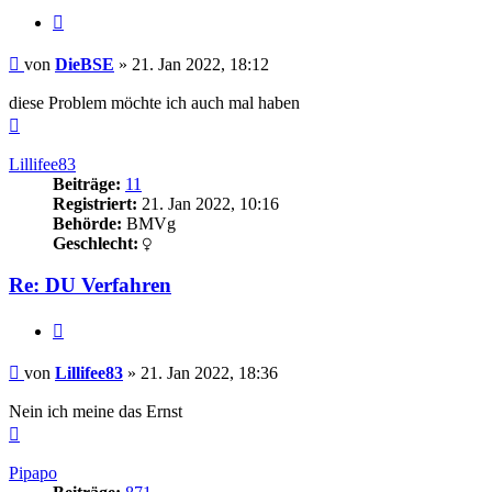
Zitieren
Beitrag
von
DieBSE
»
21. Jan 2022, 18:12
diese Problem möchte ich auch mal haben
Nach
oben
Lillifee83
Beiträge:
11
Registriert:
21. Jan 2022, 10:16
Behörde:
BMVg
Geschlecht:
Re: DU Verfahren
Zitieren
Beitrag
von
Lillifee83
»
21. Jan 2022, 18:36
Nein ich meine das Ernst
Nach
oben
Pipapo