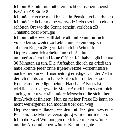
Ich bin Beamtin im mittlerem nichttechischen Dienst
BesGrp A9 Stufe 8
Ich möchte gerne nicht bis ich in Pension gehe arbeiten
Ich möchte lieber meine wertvolle Lebenszeit an einem
schönen Ort wo die Sonne scheint verleben zB
Thailand oder Portugal
Ich bin mittlerweile 48 Jahre alt und kann mir nicht
vorstellen so weiter zu Leben und so eintönig zu
arbeiten Regelmäßig verfalle ich im Winter in
Depressionen Ich arbeite nun seit 2 Jahren
ununterbrochen im Home Office. Ich habe täglich etwa
30 Minuten zu tun. Die Aufgaben die ich zu erledigen
habe könnte jeder ohne irgendwelche Vorkenntnisse
nach einer kurzen Einarbeitung erledigen. In der Zeit in
der ich nichts zu tun habe Surfe ich im Internet oder
Koche oder erledige meinen Haushalt Also es ist
wirklich sehr langweilig.Meine Arbeit interessiert mich
auch garnicht wie vllt andere Menschen die sich über
IhreArbeit definieren. Nun zu meiner Frage Es kann so
nicht weitergehen Ich möchte über den Weg
Depressionen entlassen werden mit Bezügen bzw. einer
Pension. Die Mindestversorgung würde mir reichen.
Ich habe zwei Wohnungen die ich vermieten würde
und im Ausland leben würde. Kennt ihr gute