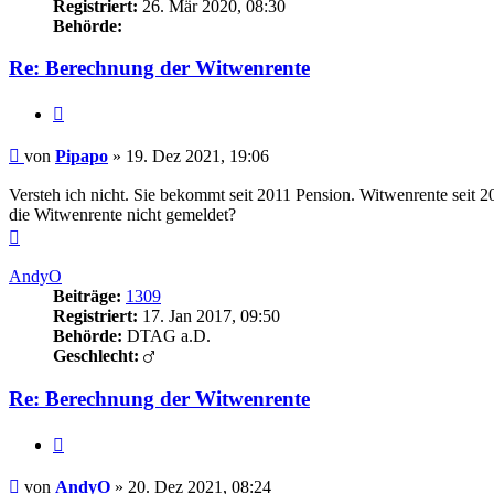
Registriert:
26. Mär 2020, 08:30
Behörde:
Re: Berechnung der Witwenrente
Zitieren
Beitrag
von
Pipapo
»
19. Dez 2021, 19:06
Versteh ich nicht. Sie bekommt seit 2011 Pension. Witwenrente seit 
die Witwenrente nicht gemeldet?
Nach
oben
AndyO
Beiträge:
1309
Registriert:
17. Jan 2017, 09:50
Behörde:
DTAG a.D.
Geschlecht:
Re: Berechnung der Witwenrente
Zitieren
Beitrag
von
AndyO
»
20. Dez 2021, 08:24