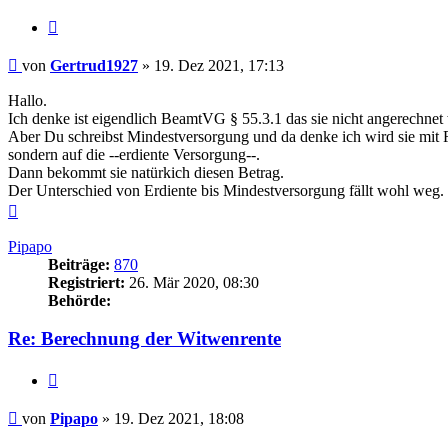
Zitieren
Beitrag
von
Gertrud1927
»
19. Dez 2021, 17:13
Hallo.
Ich denke ist eigendlich BeamtVG § 55.3.1 das sie nicht angerechne
Aber Du schreibst Mindestversorgung und da denke ich wird sie mit R
sondern auf die --erdiente Versorgung--.
Dann bekommt sie natürkich diesen Betrag.
Der Unterschied von Erdiente bis Mindestversorgung fällt wohl weg.
Nach
oben
Pipapo
Beiträge:
870
Registriert:
26. Mär 2020, 08:30
Behörde:
Re: Berechnung der Witwenrente
Zitieren
Beitrag
von
Pipapo
»
19. Dez 2021, 18:08