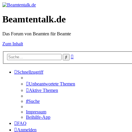
Beamtentalk.de
Das Forum von Beamten für Beamte
Zum Inhalt
Erweiterte
Suche
Suche
Schnellzugriff
Unbeantwortete Themen
Aktive Themen
Suche
Impressum
Beihilfe-App
FAQ
Anmelden