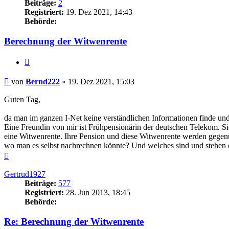
Beiträge:
2
Registriert:
19. Dez 2021, 14:43
Behörde:
Berechnung der Witwenrente
Zitieren
Beitrag
von
Bernd222
»
19. Dez 2021, 15:03
Guten Tag,
da man im ganzen I-Net keine verständlichen Informationen finde und
Eine Freundin von mir ist Frühpensionärin der deutschen Telekom. Si
eine Witwenrente. Ihre Pension und diese Witwenrente werden gegenüb
wo man es selbst nachrechnen könnte? Und welches sind und stehen d
Nach
oben
Gertrud1927
Beiträge:
577
Registriert:
28. Jun 2013, 18:45
Behörde:
Re: Berechnung der Witwenrente