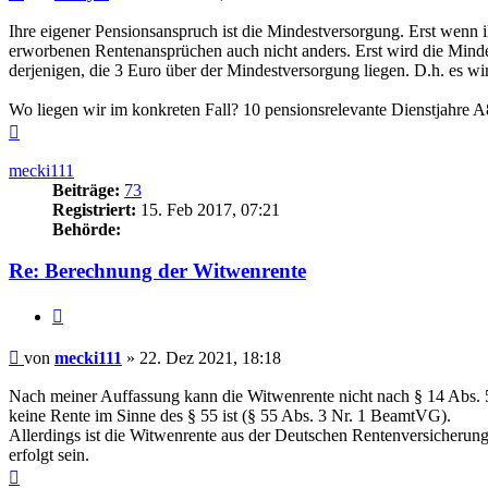
Ihre eigener Pensionsanspruch ist die Mindestversorgung. Erst wenn ih
erworbenen Rentenansprüchen auch nicht anders. Erst wird die Minde
derjenigen, die 3 Euro über der Mindestversorgung liegen. D.h. es 
Wo liegen wir im konkreten Fall? 10 pensionsrelevante Dienstjahre
Nach
oben
mecki111
Beiträge:
73
Registriert:
15. Feb 2017, 07:21
Behörde:
Re: Berechnung der Witwenrente
Zitieren
Beitrag
von
mecki111
»
22. Dez 2021, 18:18
Nach meiner Auffassung kann die Witwenrente nicht nach § 14 Abs.
keine Rente im Sinne des § 55 ist (§ 55 Abs. 3 Nr. 1 BeamtVG).
Allerdings ist die Witwenrente aus der Deutschen Rentenversicheru
erfolgt sein.
Nach