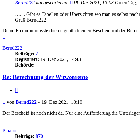
Bernd222
hat geschrieben:
19. Dez 2021, 15:03
Guten Tag,
…. .. Gibt es Tabellen oder Übersichten wo man es selbst nach
Gruß Bernd222
Deine Freundin müsste doch eigentlich einen Bescheid mit der Be
Nach
oben
Bernd222
Beiträge:
2
Registriert:
19. Dez 2021, 14:43
Behörde:
Re: Berechnung der Witwenrente
Zitieren
Beitrag
von
Bernd222
»
19. Dez 2021, 18:10
Der Bescheid ist noch nicht da. Nur eine Aufforderung die Unterläge
Nach
oben
Pipapo
Beiträge:
870