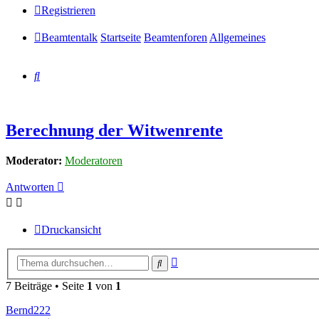
Registrieren
Beamtentalk
Startseite
Beamtenforen
Allgemeines
Suche
Berechnung der Witwenrente
Moderator:
Moderatoren
Antworten
Druckansicht
Erweiterte
Suche
Suche
7 Beiträge • Seite
1
von
1
Bernd222