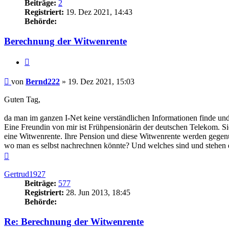
Beiträge:
2
Registriert:
19. Dez 2021, 14:43
Behörde:
Berechnung der Witwenrente
Zitieren
Beitrag
von
Bernd222
»
19. Dez 2021, 15:03
Guten Tag,
da man im ganzen I-Net keine verständlichen Informationen finde und
Eine Freundin von mir ist Frühpensionärin der deutschen Telekom. Si
eine Witwenrente. Ihre Pension und diese Witwenrente werden gegenüb
wo man es selbst nachrechnen könnte? Und welches sind und stehen d
Nach
oben
Gertrud1927
Beiträge:
577
Registriert:
28. Jun 2013, 18:45
Behörde:
Re: Berechnung der Witwenrente