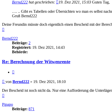
Bernd222
hat geschrieben:
19. Dez 2021, 15:03
Guten Tag,
…. .. Gibt es Tabellen oder Übersichten wo man es selbst nach
Gruß Bernd222
Deine Freundin müsste doch eigentlich einen Bescheid mit der Be
Nach
oben
Bernd222
Beiträge:
2
Registriert:
19. Dez 2021, 14:43
Behörde:
Re: Berechnung der Witwenrente
Zitieren
Beitrag
von
Bernd222
»
19. Dez 2021, 18:10
Der Bescheid ist noch nicht da. Nur eine Aufforderung die Unterläge
Nach
oben
Pipapo
Beiträge:
871