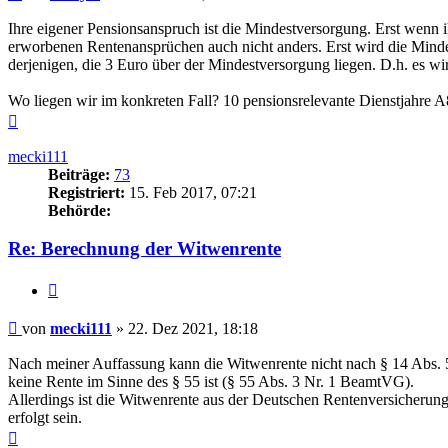
Ihre eigener Pensionsanspruch ist die Mindestversorgung. Erst wenn ih
erworbenen Rentenansprüchen auch nicht anders. Erst wird die Minde
derjenigen, die 3 Euro über der Mindestversorgung liegen. D.h. es 
Wo liegen wir im konkreten Fall? 10 pensionsrelevante Dienstjahre
Nach
oben
mecki111
Beiträge:
73
Registriert:
15. Feb 2017, 07:21
Behörde:
Re: Berechnung der Witwenrente
Zitieren
Beitrag
von
mecki111
»
22. Dez 2021, 18:18
Nach meiner Auffassung kann die Witwenrente nicht nach § 14 Abs.
keine Rente im Sinne des § 55 ist (§ 55 Abs. 3 Nr. 1 BeamtVG).
Allerdings ist die Witwenrente aus der Deutschen Rentenversicheru
erfolgt sein.
Nach