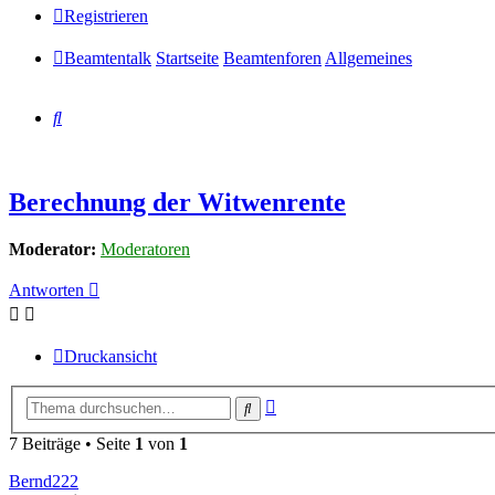
Registrieren
Beamtentalk
Startseite
Beamtenforen
Allgemeines
Suche
Berechnung der Witwenrente
Moderator:
Moderatoren
Antworten
Druckansicht
Erweiterte
Suche
Suche
7 Beiträge • Seite
1
von
1
Bernd222