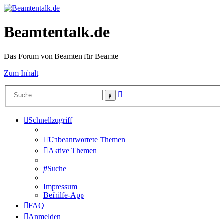
Beamtentalk.de
Das Forum von Beamten für Beamte
Zum Inhalt
Erweiterte
Suche
Suche
Schnellzugriff
Unbeantwortete Themen
Aktive Themen
Suche
Impressum
Beihilfe-App
FAQ
Anmelden