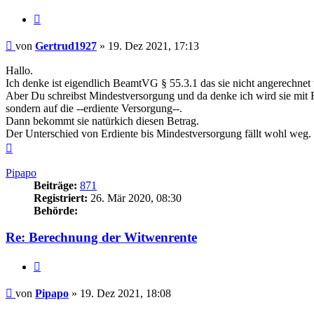
Zitieren
Beitrag
von
Gertrud1927
»
19. Dez 2021, 17:13
Hallo.
Ich denke ist eigendlich BeamtVG § 55.3.1 das sie nicht angerechne
Aber Du schreibst Mindestversorgung und da denke ich wird sie mit R
sondern auf die --erdiente Versorgung--.
Dann bekommt sie natürkich diesen Betrag.
Der Unterschied von Erdiente bis Mindestversorgung fällt wohl weg.
Nach
oben
Pipapo
Beiträge:
871
Registriert:
26. Mär 2020, 08:30
Behörde:
Re: Berechnung der Witwenrente
Zitieren
Beitrag
von
Pipapo
»
19. Dez 2021, 18:08