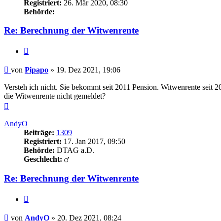
Registriert:
26. Mär 2020, 08:30
Behörde:
Re: Berechnung der Witwenrente
Zitieren
Beitrag
von
Pipapo
»
19. Dez 2021, 19:06
Versteh ich nicht. Sie bekommt seit 2011 Pension. Witwenrente seit 
die Witwenrente nicht gemeldet?
Nach
oben
AndyO
Beiträge:
1309
Registriert:
17. Jan 2017, 09:50
Behörde:
DTAG a.D.
Geschlecht:
Re: Berechnung der Witwenrente
Zitieren
Beitrag
von
AndyO
»
20. Dez 2021, 08:24