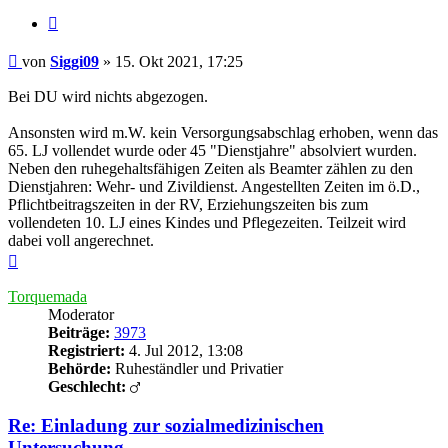
Zitieren
Beitrag
von
Siggi09
»
15. Okt 2021, 17:25
Bei DU wird nichts abgezogen.
Ansonsten wird m.W. kein Versorgungsabschlag erhoben, wenn das
65. LJ vollendet wurde oder 45 "Dienstjahre" absolviert wurden.
Neben den ruhegehaltsfähigen Zeiten als Beamter zählen zu den
Dienstjahren: Wehr- und Zivildienst. Angestellten Zeiten im ö.D.,
Pflichtbeitragszeiten in der RV, Erziehungszeiten bis zum
vollendeten 10. LJ eines Kindes und Pflegezeiten. Teilzeit wird
dabei voll angerechnet.
Nach
oben
Torquemada
Moderator
Beiträge:
3973
Registriert:
4. Jul 2012, 13:08
Behörde:
Ruheständler und Privatier
Geschlecht:
Re: Einladung zur sozialmedizinischen
Untersuchung