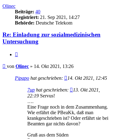
Olinec
Beiträge:
40
Registriert:
21. Sep 2021, 14:27
Behörde:
Deutsche Telekom
Re: Einladung zur sozialmedizinischen
Untersuchung
Zitieren
Beitrag
von
Olinec
»
14. Okt 2021, 13:26
Pipapo
hat geschrieben:
14. Okt 2021, 12:45
7up
hat geschrieben:
13. Okt 2021,
22:19
Servus!
….
Eine Frage noch in dem Zusammenhang.
Wie erfährt die PBeaKk, daß man
krankgeschrieben ist? Oder erfährt sie bei
Beamten gar nichts davon?
Gruß aus dem Süden