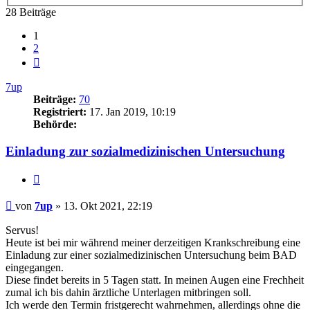
28 Beiträge
1
2
Nächste
7up
Beiträge:
70
Registriert:
17. Jan 2019, 10:19
Behörde:
Einladung zur sozialmedizinischen Untersuchung
Zitieren
Beitrag
von
7up
»
13. Okt 2021, 22:19
Servus!
Heute ist bei mir während meiner derzeitigen Krankschreibung eine
Einladung zur einer sozialmedizinischen Untersuchung beim BAD
eingegangen.
Diese findet bereits in 5 Tagen statt. In meinen Augen eine Frechheit
zumal ich bis dahin ärztliche Unterlagen mitbringen soll.
Ich werde den Termin fristgerecht wahrnehmen, allerdings ohne die