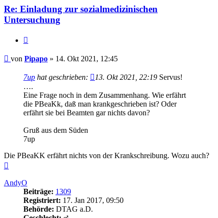
Re: Einladung zur sozialmedizinischen
Untersuchung
Zitieren
Beitrag
von
Pipapo
»
14. Okt 2021, 12:45
7up
hat geschrieben:
13. Okt 2021, 22:19
Servus!
….
Eine Frage noch in dem Zusammenhang. Wie erfährt
die PBeaKk, daß man krankgeschrieben ist? Oder
erfährt sie bei Beamten gar nichts davon?
Gruß aus dem Süden
7up
Die PBeaKK erfährt nichts von der Krankschreibung. Wozu auch?
Nach
oben
AndyO
Beiträge:
1309
Registriert:
17. Jan 2017, 09:50
Behörde:
DTAG a.D.
Geschlecht: