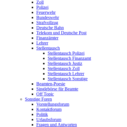
Zoll
Polizei
Feuerwehr
Bundeswehr
Strafvollzug
Deutsche Bahn
Telekom und Deutsche Post
Finanzämter
Lehrer
Stellentausch
Stellentausch Polizei
Stellentausch Finanzamt
Stellentausch Justiz
Stellentausch Zoll
Stellentausch Lehrer
Stellentausch Sonstige
Beamten-Poesie
Singlebörse für Beamte
Off Topic
Sonstige Foren
Vorstellungsforum
Kontaktforum
Politik
Urlaubsforum
Fragen und Antworten