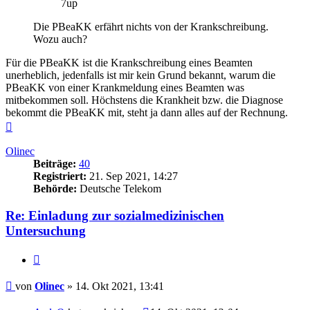
7up
Die PBeaKK erfährt nichts von der Krankschreibung.
Wozu auch?
Für die PBeaKK ist die Krankschreibung eines Beamten
unerheblich, jedenfalls ist mir kein Grund bekannt, warum die
PBeaKK von einer Krankmeldung eines Beamten was
mitbekommen soll. Höchstens die Krankheit bzw. die Diagnose
bekommt die PBeaKK mit, steht ja dann alles auf der Rechnung.
Nach
oben
Olinec
Beiträge:
40
Registriert:
21. Sep 2021, 14:27
Behörde:
Deutsche Telekom
Re: Einladung zur sozialmedizinischen
Untersuchung
Zitieren
Beitrag
von
Olinec
»
14. Okt 2021, 13:41