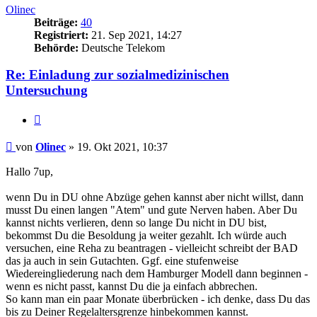
Olinec
Beiträge:
40
Registriert:
21. Sep 2021, 14:27
Behörde:
Deutsche Telekom
Re: Einladung zur sozialmedizinischen
Untersuchung
Zitieren
Beitrag
von
Olinec
»
19. Okt 2021, 10:37
Hallo 7up,
wenn Du in DU ohne Abzüge gehen kannst aber nicht willst, dann
musst Du einen langen "Atem" und gute Nerven haben. Aber Du
kannst nichts verlieren, denn so lange Du nicht in DU bist,
bekommst Du die Besoldung ja weiter gezahlt. Ich würde auch
versuchen, eine Reha zu beantragen - vielleicht schreibt der BAD
das ja auch in sein Gutachten. Ggf. eine stufenweise
Wiedereingliederung nach dem Hamburger Modell dann beginnen -
wenn es nicht passt, kannst Du die ja einfach abbrechen.
So kann man ein paar Monate überbrücken - ich denke, dass Du das
bis zu Deiner Regelaltersgrenze hinbekommen kannst.