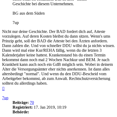
Geschichte bei diesem Unternehmen.
BG aus dem Süden
7up
Nicht nur deine Geschichte. Der BAD fordert dich auf, Atteste
vorzulegen. Auf deren Kosten bleibst du dann sitzen. Wenn's ums
Prinzip geht, soll der BAD die Atteste bei den Ärzten anfordern.
Dann zahlen die. Und von schneller DDU willst du ja nichts wissen.
Dann wird mal eine Kur/REHA fällig, wenn du die letzten 3
Kalenderjahre keine hattest. Krankenstand bis du einen Termin
bekommst dann noch mal 2 Wochen Nachkur und BEM. Je nach
Krankheit kann auch noch ein GdB möglich sein. Wobei in deinem
Alter die Versorgungsämter eher nichts anerkennen. Ist dann alles
altersbedingt "normal". Und wenn du den DDU-Bescheid vom
Arbeitgeber bekommst, ab zum Anwalt. Rechtschutzversicherung
solltest du allerdings haben.
Nach
oben
7up
Beiträge:
70
Registriert:
17. Jan 2019, 10:19
Behörde: