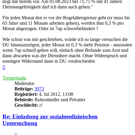
liegt mir bereits vor. Am 01.08.2023 bei 71,75 % mit 41 Jahren
Dienstangehörigkeit darf ich dann auch gehen."
Für jeden Monat den er vor der Regelaltersgrenze geht (er muss bis
65 Jahre und 11 Monate arbeiten gehen), werden ihm 0,3 % pro
Monat abgezogen. Oder ist 7up schwerbehindert ?
Wie schon von mir geschrieben, würde ich so lange versuchen die
DU hinauszuzögen, jeder Monat ist 0,3 % mehr Pension - ansonsten
wenn 7up schnell gehen will, einfach ohne Befunde zum Arzt und
dann abwarten was der Dienstherr macht. Ohne Widerspruch und
sonstigen Widerstand dann in DU verabschieden
Nach
oben
Torquemada
Moderator
Beiträge:
3973
Registriert:
4. Jul 2012, 13:08
Behörde:
Ruheständler und Privatier
Geschlecht:
Re: Einladung zur sozialmedizinischen
Untersuchung
Zitieren