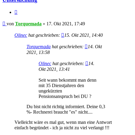
Zitieren
Beitrag
von
Torquemada
»
17. Okt 2021, 17:49
Olinec
hat geschrieben:
15. Okt 2021, 14:40
Torquemada
hat geschrieben:
14. Okt
2021, 13:58
Olinec
hat geschrieben:
14.
Okt 2021, 13:41
Seit wann bekommt man denn
mit 35 Dienstjahren den
ungekürzten
Pensionsanspruch bei DU ?
Du bist nicht richtig informiert. Deine 0,3
%- Rechnerei braucht "es" nicht....
Vielleicht wäre es mal gut, wenn man eine Antwort
einfach begründet - ich ja nicht zu viel verlangt !!!