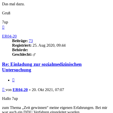
Das mal dazu.
Gruß
7up
Nach
oben
ER04-20
Beiträge:
73
Registriert:
25. Aug 2020, 09:44
Behörde:
Geschlecht:
Re: Einladung zur sozialmedizinischen
Untersuchung
Zitieren
Beitrag
von
ER04-20
»
20. Okt 2021, 07:07
Hallo 7up
zum Thema „Zeit gewinnen“ meine eigenen Erfahrungen. Bei mir
war auch ein DDU Verfahren eingeleitet worden.