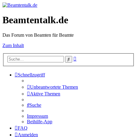
Beamtentalk.de
Das Forum von Beamten für Beamte
Zum Inhalt
Erweiterte
Suche
Suche
Schnellzugriff
Unbeantwortete Themen
Aktive Themen
Suche
Impressum
Beihilfe-App
FAQ
Anmelden