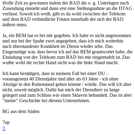
Hoffe Zeit zu gewinnen indem der BAD die o. g. Unterlagen nach
Zusendung einsieht und dann erst eine Stellungnahme an die DTAG
verfasst. Soweit ich weiß, gibt es da wohl zwischen der Telekom
und dem BAD verbindliche Fristen innerhalb der sich der BAD
äußern muss.
Ja, ein BEM hat es bei mir gegeben. Ich habe es nicht angenommen
und nur bei der Spalte zwei angegeben, dass ich mich weiterhin
nach überstandener Krankheit im Dienst wieder sehe. Das
Eingenartige war, dass bevor ich auf das BEM geantwortet habe, die
Einladung von der Telekom zum BAD bei mir eingetrudelt ist. Das
wußte wohl die rechte Hand nicht was die linke Hand macht.
Ich kann bestätigen, dass in meinem Fall bei einer DU -
vorausgesetzt 40 Dienstjahre ünd älter als 63 Jahre - ich ohne
Abzüge in den Ruhenstand gehen könnte / würde. Das will ich aber
nicht, soweit möglich. Dafür hat mich der Dienstherr zu lange
geärgert und zum Schluss wie einen Sklaven behandelt. Das ist aber
"meine" Geschichte bei diesem Unternehmen.
BG aus dem Süden
7up
Nach
oben