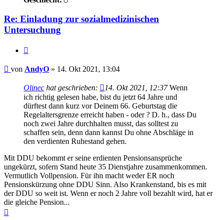
Re: Einladung zur sozialmedizinischen
Untersuchung
Zitieren
Beitrag
von
AndyO
»
14. Okt 2021, 13:04
Olinec
hat geschrieben:
14. Okt 2021, 12:37
Wenn
ich richtig gelesen habe, bist du jetzt 64 Jahre und
dürftest dann kurz vor Deinem 66. Geburtstag die
Regelaltersgrenze erreicht haben - oder ? D. h., dass Du
noch zwei Jahre durchhalten musst, das solltest zu
schaffen sein, denn dann kannst Du ohne Abschläge in
den verdienten Ruhestand gehen.
Mit DDU bekommt er seine erdienten Pensionsansprüche
ungekürzt, sofern Stand heute 35 Dienstjahre zusammenkommen.
Vermutlich Vollpension. Für ihn macht weder ER noch
Pensionskürzung ohne DDU Sinn. Also Krankenstand, bis es mit
der DDU so weit ist. Wenn er noch 2 Jahre voll bezahlt wird, hat er
die gleiche Pension...
Nach
oben