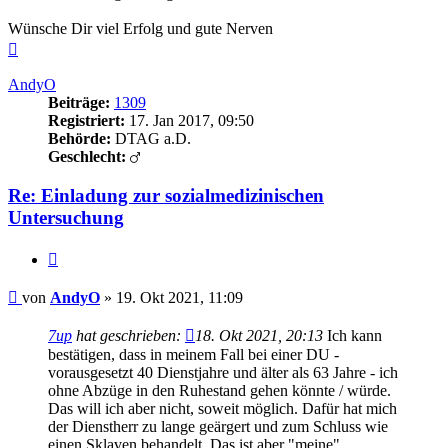
Wünsche Dir viel Erfolg und gute Nerven
Nach
oben
AndyO
Beiträge:
1309
Registriert:
17. Jan 2017, 09:50
Behörde:
DTAG a.D.
Geschlecht:
Re: Einladung zur sozialmedizinischen
Untersuchung
Zitieren
Beitrag
von
AndyO
»
19. Okt 2021, 11:09
7up
hat geschrieben:
18. Okt 2021, 20:13
Ich kann
bestätigen, dass in meinem Fall bei einer DU -
vorausgesetzt 40 Dienstjahre und älter als 63 Jahre - ich
ohne Abzüge in den Ruhestand gehen könnte / würde.
Das will ich aber nicht, soweit möglich. Dafür hat mich
der Dienstherr zu lange geärgert und zum Schluss wie
einen Sklaven behandelt. Das ist aber "meine"