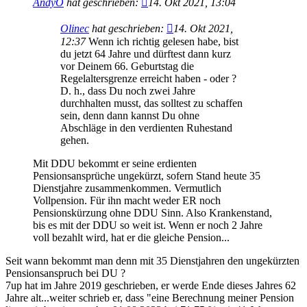
AndyO
hat geschrieben:
14. Okt 2021, 13:04
Olinec
hat geschrieben:
14. Okt 2021,
12:37
Wenn ich richtig gelesen habe, bist
du jetzt 64 Jahre und dürftest dann kurz
vor Deinem 66. Geburtstag die
Regelaltersgrenze erreicht haben - oder ?
D. h., dass Du noch zwei Jahre
durchhalten musst, das solltest zu schaffen
sein, denn dann kannst Du ohne
Abschläge in den verdienten Ruhestand
gehen.
Mit DDU bekommt er seine erdienten
Pensionsansprüche ungekürzt, sofern Stand heute 35
Dienstjahre zusammenkommen. Vermutlich
Vollpension. Für ihn macht weder ER noch
Pensionskürzung ohne DDU Sinn. Also Krankenstand,
bis es mit der DDU so weit ist. Wenn er noch 2 Jahre
voll bezahlt wird, hat er die gleiche Pension...
Seit wann bekommt man denn mit 35 Dienstjahren den ungekürzten
Pensionsanspruch bei DU ?
7up hat im Jahre 2019 geschrieben, er werde Ende dieses Jahres 62
Jahre alt...weiter schrieb er, dass "eine Berechnung meiner Pension