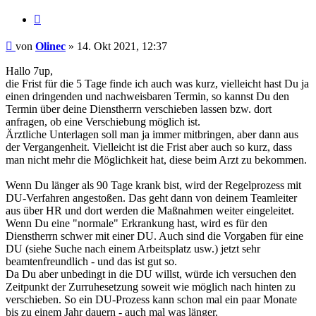
Zitieren
Beitrag
von
Olinec
»
14. Okt 2021, 12:37
Hallo 7up,
die Frist für die 5 Tage finde ich auch was kurz, vielleicht hast Du ja
einen dringenden und nachweisbaren Termin, so kannst Du den
Termin über deine Dienstherrn verschieben lassen bzw. dort
anfragen, ob eine Verschiebung möglich ist.
Ärztliche Unterlagen soll man ja immer mitbringen, aber dann aus
der Vergangenheit. Vielleicht ist die Frist aber auch so kurz, dass
man nicht mehr die Möglichkeit hat, diese beim Arzt zu bekommen.
Wenn Du länger als 90 Tage krank bist, wird der Regelprozess mit
DU-Verfahren angestoßen. Das geht dann von deinem Teamleiter
aus über HR und dort werden die Maßnahmen weiter eingeleitet.
Wenn Du eine "normale" Erkrankung hast, wird es für den
Dienstherrn schwer mit einer DU. Auch sind die Vorgaben für eine
DU (siehe Suche nach einem Arbeitsplatz usw.) jetzt sehr
beamtenfreundlich - und das ist gut so.
Da Du aber unbedingt in die DU willst, würde ich versuchen den
Zeitpunkt der Zurruhesetzung soweit wie möglich nach hinten zu
verschieben. So ein DU-Prozess kann schon mal ein paar Monate
bis zu einem Jahr dauern - auch mal was länger.