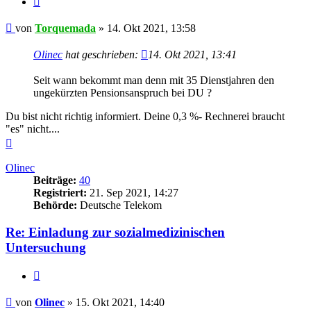
Beitrag
von
Torquemada
»
14. Okt 2021, 13:58
Olinec
hat geschrieben:
14. Okt 2021, 13:41
Seit wann bekommt man denn mit 35 Dienstjahren den
ungekürzten Pensionsanspruch bei DU ?
Du bist nicht richtig informiert. Deine 0,3 %- Rechnerei braucht
"es" nicht....
Nach
oben
Olinec
Beiträge:
40
Registriert:
21. Sep 2021, 14:27
Behörde:
Deutsche Telekom
Re: Einladung zur sozialmedizinischen
Untersuchung
Zitieren
Beitrag
von
Olinec
»
15. Okt 2021, 14:40