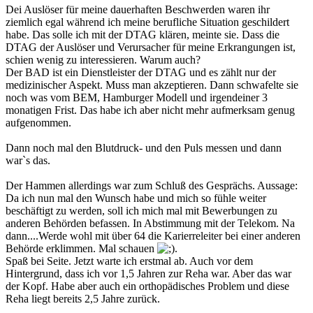
Dei Auslöser für meine dauerhaften Beschwerden waren ihr
ziemlich egal während ich meine berufliche Situation geschildert
habe. Das solle ich mit der DTAG klären, meinte sie. Dass die
DTAG der Auslöser und Verursacher für meine Erkrangungen ist,
schien wenig zu interessieren. Warum auch?
Der BAD ist ein Dienstleister der DTAG und es zählt nur der
medizinischer Aspekt. Muss man akzeptieren. Dann schwafelte sie
noch was vom BEM, Hamburger Modell und irgendeiner 3
monatigen Frist. Das habe ich aber nicht mehr aufmerksam genug
aufgenommen.
Dann noch mal den Blutdruck- und den Puls messen und dann
war`s das.
Der Hammen allerdings war zum Schluß des Gesprächs. Aussage:
Da ich nun mal den Wunsch habe und mich so fühle weiter
beschäftigt zu werden, soll ich mich mal mit Bewerbungen zu
anderen Behörden befassen. In Abstimmung mit der Telekom. Na
dann....Werde wohl mit über 64 die Karierreleiter bei einer anderen
Behörde erklimmen. Mal schauen
.
Spaß bei Seite. Jetzt warte ich erstmal ab. Auch vor dem
Hintergrund, dass ich vor 1,5 Jahren zur Reha war. Aber das war
der Kopf. Habe aber auch ein orthopädisches Problem und diese
Reha liegt bereits 2,5 Jahre zurück.