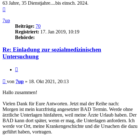
63 Jahre, 35 Dienstjahre....bis einsch. 2024.
Nach
oben
7up
Beiträge:
70
Registriert:
17. Jan 2019, 10:19
Behörde:
Re: Einladung zur sozialmedizinischen
Untersuchung
Zitieren
Beitrag
von
7up
»
18. Okt 2021, 20:13
Hallo zusammen!
Vielen Dank für Eure Antworten. Jetzt mal der Reihe nach:
Morgen ist mein kurzfristig angesetzter BAD Termin. Werde ohne
ärztliche Unterlagen hinfahren, weil meine Ärzte Urlaub haben. Der
BAD kann dort später, wenn er mag, die Unterlagen anfordern. Ich
werde vor Ort, meine Krankengeschichte und die Ursachen die dazu
geführt haben, vortragen.