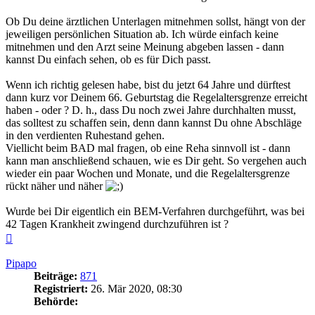
Ob Du deine ärztlichen Unterlagen mitnehmen sollst, hängt von der
jeweiligen persönlichen Situation ab. Ich würde einfach keine
mitnehmen und den Arzt seine Meinung abgeben lassen - dann
kannst Du einfach sehen, ob es für Dich passt.
Wenn ich richtig gelesen habe, bist du jetzt 64 Jahre und dürftest
dann kurz vor Deinem 66. Geburtstag die Regelaltersgrenze erreicht
haben - oder ? D. h., dass Du noch zwei Jahre durchhalten musst,
das solltest zu schaffen sein, denn dann kannst Du ohne Abschläge
in den verdienten Ruhestand gehen.
Viellicht beim BAD mal fragen, ob eine Reha sinnvoll ist - dann
kann man anschließend schauen, wie es Dir geht. So vergehen auch
wieder ein paar Wochen und Monate, und die Regelaltersgrenze
rückt näher und näher
Wurde bei Dir eigentlich ein BEM-Verfahren durchgeführt, was bei
42 Tagen Krankheit zwingend durchzuführen ist ?
Nach
oben
Pipapo
Beiträge:
871
Registriert:
26. Mär 2020, 08:30
Behörde: