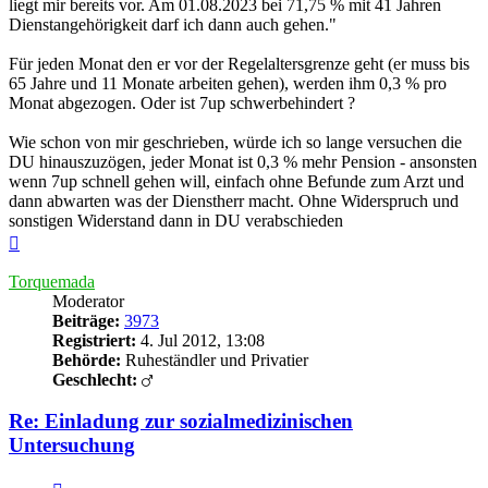
liegt mir bereits vor. Am 01.08.2023 bei 71,75 % mit 41 Jahren
Dienstangehörigkeit darf ich dann auch gehen."
Für jeden Monat den er vor der Regelaltersgrenze geht (er muss bis
65 Jahre und 11 Monate arbeiten gehen), werden ihm 0,3 % pro
Monat abgezogen. Oder ist 7up schwerbehindert ?
Wie schon von mir geschrieben, würde ich so lange versuchen die
DU hinauszuzögen, jeder Monat ist 0,3 % mehr Pension - ansonsten
wenn 7up schnell gehen will, einfach ohne Befunde zum Arzt und
dann abwarten was der Dienstherr macht. Ohne Widerspruch und
sonstigen Widerstand dann in DU verabschieden
Nach
oben
Torquemada
Moderator
Beiträge:
3973
Registriert:
4. Jul 2012, 13:08
Behörde:
Ruheständler und Privatier
Geschlecht:
Re: Einladung zur sozialmedizinischen
Untersuchung
Zitieren