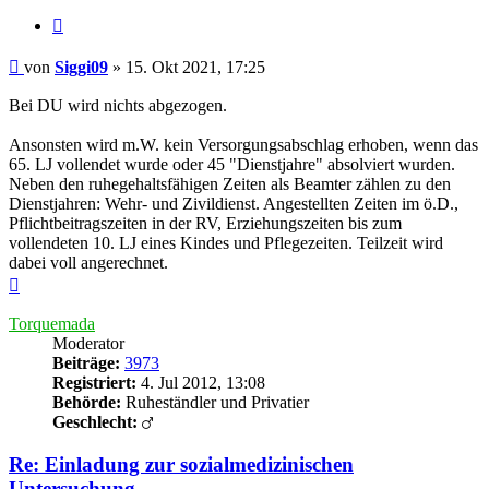
Zitieren
Beitrag
von
Siggi09
»
15. Okt 2021, 17:25
Bei DU wird nichts abgezogen.
Ansonsten wird m.W. kein Versorgungsabschlag erhoben, wenn das
65. LJ vollendet wurde oder 45 "Dienstjahre" absolviert wurden.
Neben den ruhegehaltsfähigen Zeiten als Beamter zählen zu den
Dienstjahren: Wehr- und Zivildienst. Angestellten Zeiten im ö.D.,
Pflichtbeitragszeiten in der RV, Erziehungszeiten bis zum
vollendeten 10. LJ eines Kindes und Pflegezeiten. Teilzeit wird
dabei voll angerechnet.
Nach
oben
Torquemada
Moderator
Beiträge:
3973
Registriert:
4. Jul 2012, 13:08
Behörde:
Ruheständler und Privatier
Geschlecht:
Re: Einladung zur sozialmedizinischen
Untersuchung