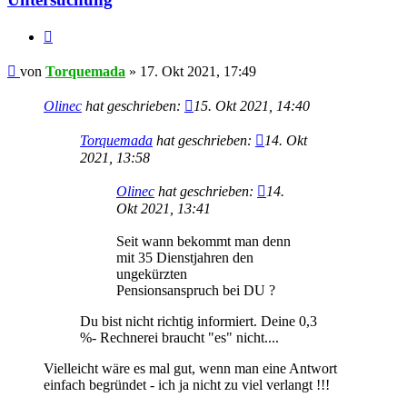
Zitieren
Beitrag
von
Torquemada
»
17. Okt 2021, 17:49
Olinec
hat geschrieben:
15. Okt 2021, 14:40
Torquemada
hat geschrieben:
14. Okt
2021, 13:58
Olinec
hat geschrieben:
14.
Okt 2021, 13:41
Seit wann bekommt man denn
mit 35 Dienstjahren den
ungekürzten
Pensionsanspruch bei DU ?
Du bist nicht richtig informiert. Deine 0,3
%- Rechnerei braucht "es" nicht....
Vielleicht wäre es mal gut, wenn man eine Antwort
einfach begründet - ich ja nicht zu viel verlangt !!!