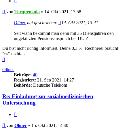
Beitrag
von
Torquemada
»
14. Okt 2021, 13:58
Olinec
hat geschrieben:
14. Okt 2021, 13:41
Seit wann bekommt man denn mit 35 Dienstjahren den
ungekürzten Pensionsanspruch bei DU ?
Du bist nicht richtig informiert. Deine 0,3 %- Rechnerei braucht
"es" nicht....
Nach
oben
Olinec
Beiträge:
40
Registriert:
21. Sep 2021, 14:27
Behörde:
Deutsche Telekom
Re: Einladung zur sozialmedizinischen
Untersuchung
Zitieren
Beitrag
von
Olinec
»
15. Okt 2021, 14:40