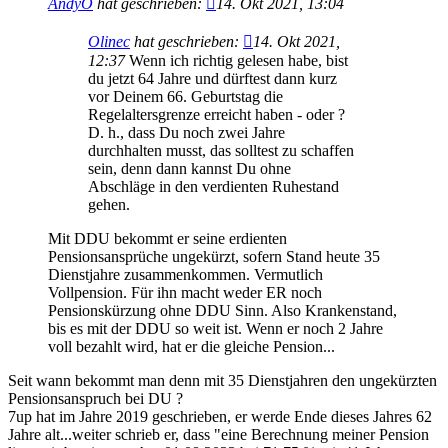
AndyO
hat geschrieben:
14. Okt 2021, 13:04
Olinec
hat geschrieben:
14. Okt 2021,
12:37
Wenn ich richtig gelesen habe, bist
du jetzt 64 Jahre und dürftest dann kurz
vor Deinem 66. Geburtstag die
Regelaltersgrenze erreicht haben - oder ?
D. h., dass Du noch zwei Jahre
durchhalten musst, das solltest zu schaffen
sein, denn dann kannst Du ohne
Abschläge in den verdienten Ruhestand
gehen.
Mit DDU bekommt er seine erdienten
Pensionsansprüche ungekürzt, sofern Stand heute 35
Dienstjahre zusammenkommen. Vermutlich
Vollpension. Für ihn macht weder ER noch
Pensionskürzung ohne DDU Sinn. Also Krankenstand,
bis es mit der DDU so weit ist. Wenn er noch 2 Jahre
voll bezahlt wird, hat er die gleiche Pension...
Seit wann bekommt man denn mit 35 Dienstjahren den ungekürzten
Pensionsanspruch bei DU ?
7up hat im Jahre 2019 geschrieben, er werde Ende dieses Jahres 62
Jahre alt...weiter schrieb er, dass "eine Berechnung meiner Pension