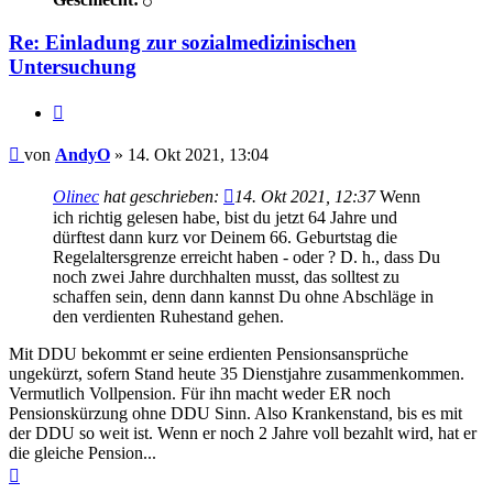
Re: Einladung zur sozialmedizinischen
Untersuchung
Zitieren
Beitrag
von
AndyO
»
14. Okt 2021, 13:04
Olinec
hat geschrieben:
14. Okt 2021, 12:37
Wenn
ich richtig gelesen habe, bist du jetzt 64 Jahre und
dürftest dann kurz vor Deinem 66. Geburtstag die
Regelaltersgrenze erreicht haben - oder ? D. h., dass Du
noch zwei Jahre durchhalten musst, das solltest zu
schaffen sein, denn dann kannst Du ohne Abschläge in
den verdienten Ruhestand gehen.
Mit DDU bekommt er seine erdienten Pensionsansprüche
ungekürzt, sofern Stand heute 35 Dienstjahre zusammenkommen.
Vermutlich Vollpension. Für ihn macht weder ER noch
Pensionskürzung ohne DDU Sinn. Also Krankenstand, bis es mit
der DDU so weit ist. Wenn er noch 2 Jahre voll bezahlt wird, hat er
die gleiche Pension...
Nach
oben