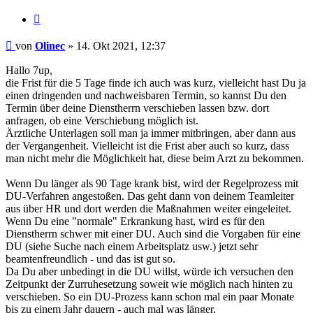
Zitieren
Beitrag
von
Olinec
»
14. Okt 2021, 12:37
Hallo 7up,
die Frist für die 5 Tage finde ich auch was kurz, vielleicht hast Du ja
einen dringenden und nachweisbaren Termin, so kannst Du den
Termin über deine Dienstherrn verschieben lassen bzw. dort
anfragen, ob eine Verschiebung möglich ist.
Ärztliche Unterlagen soll man ja immer mitbringen, aber dann aus
der Vergangenheit. Vielleicht ist die Frist aber auch so kurz, dass
man nicht mehr die Möglichkeit hat, diese beim Arzt zu bekommen.
Wenn Du länger als 90 Tage krank bist, wird der Regelprozess mit
DU-Verfahren angestoßen. Das geht dann von deinem Teamleiter
aus über HR und dort werden die Maßnahmen weiter eingeleitet.
Wenn Du eine "normale" Erkrankung hast, wird es für den
Dienstherrn schwer mit einer DU. Auch sind die Vorgaben für eine
DU (siehe Suche nach einem Arbeitsplatz usw.) jetzt sehr
beamtenfreundlich - und das ist gut so.
Da Du aber unbedingt in die DU willst, würde ich versuchen den
Zeitpunkt der Zurruhesetzung soweit wie möglich nach hinten zu
verschieben. So ein DU-Prozess kann schon mal ein paar Monate
bis zu einem Jahr dauern - auch mal was länger.