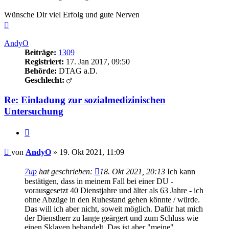
Wünsche Dir viel Erfolg und gute Nerven
Nach
oben
AndyO
Beiträge:
1309
Registriert:
17. Jan 2017, 09:50
Behörde:
DTAG a.D.
Geschlecht:
Re: Einladung zur sozialmedizinischen
Untersuchung
Zitieren
Beitrag
von
AndyO
»
19. Okt 2021, 11:09
7up
hat geschrieben:
18. Okt 2021, 20:13
Ich kann
bestätigen, dass in meinem Fall bei einer DU -
vorausgesetzt 40 Dienstjahre und älter als 63 Jahre - ich
ohne Abzüge in den Ruhestand gehen könnte / würde.
Das will ich aber nicht, soweit möglich. Dafür hat mich
der Dienstherr zu lange geärgert und zum Schluss wie
einen Sklaven behandelt. Das ist aber "meine"