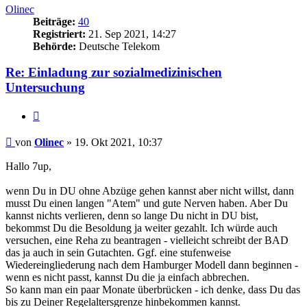
Olinec
Beiträge:
40
Registriert:
21. Sep 2021, 14:27
Behörde:
Deutsche Telekom
Re: Einladung zur sozialmedizinischen
Untersuchung
Zitieren
Beitrag
von
Olinec
»
19. Okt 2021, 10:37
Hallo 7up,
wenn Du in DU ohne Abzüge gehen kannst aber nicht willst, dann
musst Du einen langen "Atem" und gute Nerven haben. Aber Du
kannst nichts verlieren, denn so lange Du nicht in DU bist,
bekommst Du die Besoldung ja weiter gezahlt. Ich würde auch
versuchen, eine Reha zu beantragen - vielleicht schreibt der BAD
das ja auch in sein Gutachten. Ggf. eine stufenweise
Wiedereingliederung nach dem Hamburger Modell dann beginnen -
wenn es nicht passt, kannst Du die ja einfach abbrechen.
So kann man ein paar Monate überbrücken - ich denke, dass Du das
bis zu Deiner Regelaltersgrenze hinbekommen kannst.