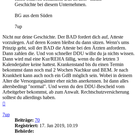
Geschichte bei diesem Unternehmen.
BG aus dem Süden
7up
Nicht nur deine Geschichte. Der BAD fordert dich auf, Atteste
vorzulegen. Auf deren Kosten bleibst du dann sitzen. Wenn's ums
Prinzip geht, soll der BAD die Atteste bei den Ärzten anfordern.
Dann zahlen die. Und von schneller DDU willst du ja nichts wissen.
Dann wird mal eine Kur/REHA fällig, wenn du die letzten 3
Kalenderjahre keine hattest. Krankenstand bis du einen Termin
bekommst dann noch mal 2 Wochen Nachkur und BEM. Je nach
Krankheit kann auch noch ein GdB möglich sein. Wobei in deinem
Alter die Versorgungsämter eher nichts anerkennen. Ist dann alles
altersbedingt "normal". Und wenn du den DDU-Bescheid vom
Arbeitgeber bekommst, ab zum Anwalt. Rechtschutzversicherung
solltest du allerdings haben.
Nach
oben
7up
Beiträge:
70
Registriert:
17. Jan 2019, 10:19
Behörde: