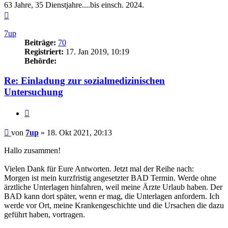
63 Jahre, 35 Dienstjahre....bis einsch. 2024.
Nach
oben
7up
Beiträge:
70
Registriert:
17. Jan 2019, 10:19
Behörde:
Re: Einladung zur sozialmedizinischen
Untersuchung
Zitieren
Beitrag
von
7up
»
18. Okt 2021, 20:13
Hallo zusammen!
Vielen Dank für Eure Antworten. Jetzt mal der Reihe nach:
Morgen ist mein kurzfristig angesetzter BAD Termin. Werde ohne
ärztliche Unterlagen hinfahren, weil meine Ärzte Urlaub haben. Der
BAD kann dort später, wenn er mag, die Unterlagen anfordern. Ich
werde vor Ort, meine Krankengeschichte und die Ursachen die dazu
geführt haben, vortragen.