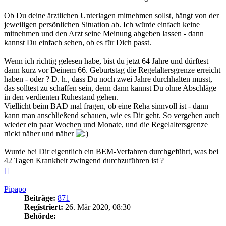
Ob Du deine ärztlichen Unterlagen mitnehmen sollst, hängt von der
jeweiligen persönlichen Situation ab. Ich würde einfach keine
mitnehmen und den Arzt seine Meinung abgeben lassen - dann
kannst Du einfach sehen, ob es für Dich passt.
Wenn ich richtig gelesen habe, bist du jetzt 64 Jahre und dürftest
dann kurz vor Deinem 66. Geburtstag die Regelaltersgrenze erreicht
haben - oder ? D. h., dass Du noch zwei Jahre durchhalten musst,
das solltest zu schaffen sein, denn dann kannst Du ohne Abschläge
in den verdienten Ruhestand gehen.
Viellicht beim BAD mal fragen, ob eine Reha sinnvoll ist - dann
kann man anschließend schauen, wie es Dir geht. So vergehen auch
wieder ein paar Wochen und Monate, und die Regelaltersgrenze
rückt näher und näher
Wurde bei Dir eigentlich ein BEM-Verfahren durchgeführt, was bei
42 Tagen Krankheit zwingend durchzuführen ist ?
Nach
oben
Pipapo
Beiträge:
871
Registriert:
26. Mär 2020, 08:30
Behörde: