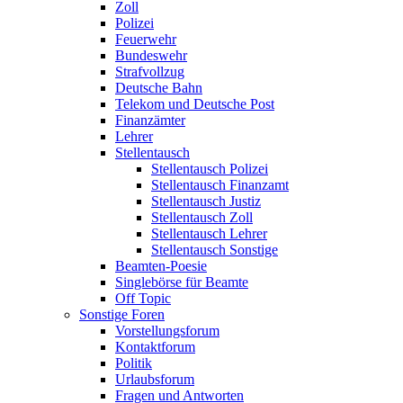
Zoll
Polizei
Feuerwehr
Bundeswehr
Strafvollzug
Deutsche Bahn
Telekom und Deutsche Post
Finanzämter
Lehrer
Stellentausch
Stellentausch Polizei
Stellentausch Finanzamt
Stellentausch Justiz
Stellentausch Zoll
Stellentausch Lehrer
Stellentausch Sonstige
Beamten-Poesie
Singlebörse für Beamte
Off Topic
Sonstige Foren
Vorstellungsforum
Kontaktforum
Politik
Urlaubsforum
Fragen und Antworten