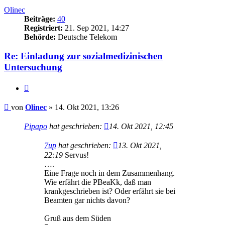
Olinec
Beiträge:
40
Registriert:
21. Sep 2021, 14:27
Behörde:
Deutsche Telekom
Re: Einladung zur sozialmedizinischen
Untersuchung
Zitieren
Beitrag
von
Olinec
»
14. Okt 2021, 13:26
Pipapo
hat geschrieben:
14. Okt 2021, 12:45
7up
hat geschrieben:
13. Okt 2021,
22:19
Servus!
….
Eine Frage noch in dem Zusammenhang.
Wie erfährt die PBeaKk, daß man
krankgeschrieben ist? Oder erfährt sie bei
Beamten gar nichts davon?
Gruß aus dem Süden