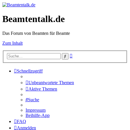
Beamtentalk.de
Das Forum von Beamten für Beamte
Zum Inhalt
Erweiterte
Suche
Suche
Schnellzugriff
Unbeantwortete Themen
Aktive Themen
Suche
Impressum
Beihilfe-App
FAQ
Anmelden