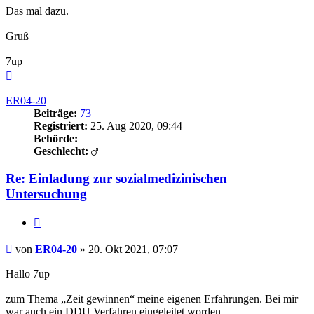
Das mal dazu.
Gruß
7up
Nach
oben
ER04-20
Beiträge:
73
Registriert:
25. Aug 2020, 09:44
Behörde:
Geschlecht:
Re: Einladung zur sozialmedizinischen
Untersuchung
Zitieren
Beitrag
von
ER04-20
»
20. Okt 2021, 07:07
Hallo 7up
zum Thema „Zeit gewinnen“ meine eigenen Erfahrungen. Bei mir
war auch ein DDU Verfahren eingeleitet worden.