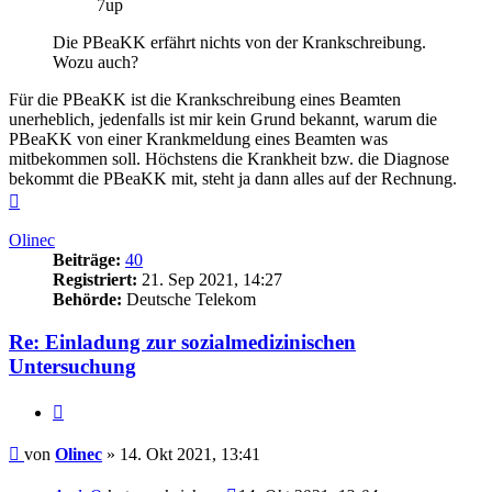
7up
Die PBeaKK erfährt nichts von der Krankschreibung.
Wozu auch?
Für die PBeaKK ist die Krankschreibung eines Beamten
unerheblich, jedenfalls ist mir kein Grund bekannt, warum die
PBeaKK von einer Krankmeldung eines Beamten was
mitbekommen soll. Höchstens die Krankheit bzw. die Diagnose
bekommt die PBeaKK mit, steht ja dann alles auf der Rechnung.
Nach
oben
Olinec
Beiträge:
40
Registriert:
21. Sep 2021, 14:27
Behörde:
Deutsche Telekom
Re: Einladung zur sozialmedizinischen
Untersuchung
Zitieren
Beitrag
von
Olinec
»
14. Okt 2021, 13:41