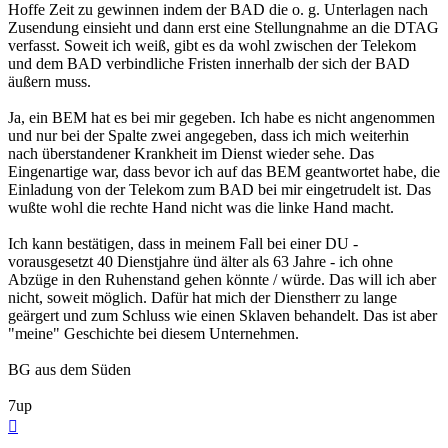
Hoffe Zeit zu gewinnen indem der BAD die o. g. Unterlagen nach
Zusendung einsieht und dann erst eine Stellungnahme an die DTAG
verfasst. Soweit ich weiß, gibt es da wohl zwischen der Telekom
und dem BAD verbindliche Fristen innerhalb der sich der BAD
äußern muss.
Ja, ein BEM hat es bei mir gegeben. Ich habe es nicht angenommen
und nur bei der Spalte zwei angegeben, dass ich mich weiterhin
nach überstandener Krankheit im Dienst wieder sehe. Das
Eingenartige war, dass bevor ich auf das BEM geantwortet habe, die
Einladung von der Telekom zum BAD bei mir eingetrudelt ist. Das
wußte wohl die rechte Hand nicht was die linke Hand macht.
Ich kann bestätigen, dass in meinem Fall bei einer DU -
vorausgesetzt 40 Dienstjahre ünd älter als 63 Jahre - ich ohne
Abzüge in den Ruhenstand gehen könnte / würde. Das will ich aber
nicht, soweit möglich. Dafür hat mich der Dienstherr zu lange
geärgert und zum Schluss wie einen Sklaven behandelt. Das ist aber
"meine" Geschichte bei diesem Unternehmen.
BG aus dem Süden
7up
Nach
oben