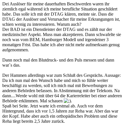
Dei Auslöser für meine dauerhaften Beschwerden waren ihr
ziemlich egal während ich meine berufliche Situation geschildert
habe. Das solle ich mit der DTAG klären, meinte sie. Dass die
DTAG der Auslöser und Verursacher für meine Erkrangungen ist,
schien wenig zu interessieren. Warum auch?
Der BAD ist ein Dienstleister der DTAG und es zählt nur der
medizinischer Aspekt. Muss man akzeptieren. Dann schwafelte sie
noch was vom BEM, Hamburger Modell und irgendeiner 3
monatigen Frist. Das habe ich aber nicht mehr aufmerksam genug
aufgenommen.
Dann noch mal den Blutdruck- und den Puls messen und dann
war`s das.
Der Hammen allerdings war zum Schluß des Gesprächs. Aussage:
Da ich nun mal den Wunsch habe und mich so fühle weiter
beschäftigt zu werden, soll ich mich mal mit Bewerbungen zu
anderen Behörden befassen. In Abstimmung mit der Telekom. Na
dann....Werde wohl mit über 64 die Karierreleiter bei einer anderen
Behörde erklimmen. Mal schauen
.
Spaß bei Seite. Jetzt warte ich erstmal ab. Auch vor dem
Hintergrund, dass ich vor 1,5 Jahren zur Reha war. Aber das war
der Kopf. Habe aber auch ein orthopädisches Problem und diese
Reha liegt bereits 2,5 Jahre zurück.