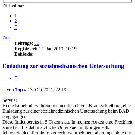
28 Beiträge
1
2
Nächste
7up
Beiträge:
70
Registriert:
17. Jan 2019, 10:19
Behörde:
Einladung zur sozialmedizinischen Untersuchung
Zitieren
Beitrag
von
7up
»
13. Okt 2021, 22:19
Servus!
Heute ist bei mir während meiner derzeitigen Krankschreibung eine
Einladung zur einer sozialmedizinischen Untersuchung beim BAD
eingegangen.
Diese findet bereits in 5 Tagen statt. In meinen Augen eine Frechheit
zumal ich bis dahin ärztliche Unterlagen mitbringen soll.
Ich werde den Termin fristgerecht wahrnehmen, allerdings ohne die