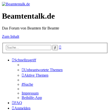
Beamtentalk.de
Das Forum von Beamten für Beamte
Zum Inhalt
Erweiterte
Suche
Suche
Schnellzugriff
Unbeantwortete Themen
Aktive Themen
Suche
Impressum
Beihilfe-App
FAQ
Anmelden