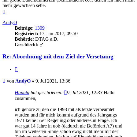
mehr gewachsen sehe.
Nach
oben
AndyO
Beiträge:
1309
Registriert:
17. Jan 2017, 09:50
Behörde:
DTAG a.D.
Geschlecht:
Re: Abordnung mit dem Ziel der Versetzung
Zitieren
Beitrag
von
AndyO
»
9. Jul 2021, 13:36
Hanuta
hat geschrieben:
9. Jul 2021, 12:33
Hallo
zusammen,
ich gehöre zu den die 1993 mit als letzte verbeamtet
wurden und für mich kommt aufgrund des Jahrgangs
1971 keine 55er Regelung oder anderes in Frage. Ich
war gut 14 Jahre in uob (dadurch nie Befördert A7) und
bin im weitesten Sinne schon ewig nicht mehr mit der
Telekom verbunden. Ich bin auf Eigeninitiave nach uob