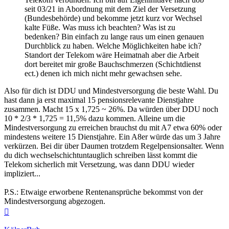
seit 03/21 in Abordnung mit dem Ziel der Versetzung
(Bundesbehörde) und bekomme jetzt kurz vor Wechsel
kalte Füße. Was muss ich beachten? Was ist zu
bedenken? Bin einfach zu lange raus um einen genauen
Durchblick zu haben. Welche Möglichkeiten habe ich?
Standort der Telekom wäre Heimatnah aber die Arbeit
dort bereitet mir große Bauchschmerzen (Schichtdienst
ect.) denen ich mich nicht mehr gewachsen sehe.
Also für dich ist DDU und Mindestversorgung die beste Wahl. Du
hast dann ja erst maximal 15 pensionsrelevante Dienstjahre
zusammen. Macht 15 x 1,725 ~ 26%. Da würden über DDU noch
10 * 2/3 * 1,725 = 11,5% dazu kommen. Alleine um die
Mindestversorgung zu erreichen brauchst du mit A7 etwa 60% oder
mindestens weitere 15 Dienstjahre. Ein A8er würde das um 3 Jahre
verkürzen. Bei dir über Daumen trotzdem Regelpensionsalter. Wenn
du dich wechselschichtuntauglich schreiben lässt kommt die
Telekom sicherlich mit Versetzung, was dann DDU wieder
impliziert...
P.S.: Etwaige erworbene Rentenansprüche bekommst von der
Mindestversorgung abgezogen.
Nach
oben