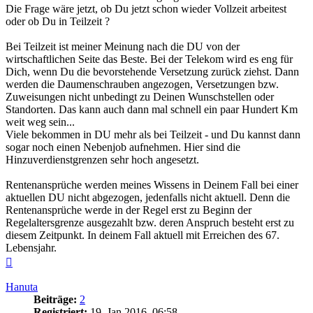
Die Frage wäre jetzt, ob Du jetzt schon wieder Vollzeit arbeitest
oder ob Du in Teilzeit ?
Bei Teilzeit ist meiner Meinung nach die DU von der
wirtschaftlichen Seite das Beste. Bei der Telekom wird es eng für
Dich, wenn Du die bevorstehende Versetzung zurück ziehst. Dann
werden die Daumenschrauben angezogen, Versetzungen bzw.
Zuweisungen nicht unbedingt zu Deinen Wunschstellen oder
Standorten. Das kann auch dann mal schnell ein paar Hundert Km
weit weg sein...
Viele bekommen in DU mehr als bei Teilzeit - und Du kannst dann
sogar noch einen Nebenjob aufnehmen. Hier sind die
Hinzuverdienstgrenzen sehr hoch angesetzt.
Rentenansprüche werden meines Wissens in Deinem Fall bei einer
aktuellen DU nicht abgezogen, jedenfalls nicht aktuell. Denn die
Rentenansprüche werde in der Regel erst zu Beginn der
Regelaltersgrenze ausgezahlt bzw. deren Anspruch besteht erst zu
diesem Zeitpunkt. In deinem Fall aktuell mit Erreichen des 67.
Lebensjahr.
Nach
oben
Hanuta
Beiträge:
2
Registriert:
19. Jan 2016, 06:58