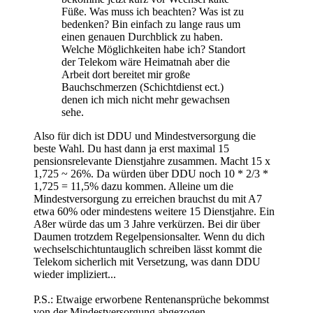
Füße. Was muss ich beachten? Was ist zu
bedenken? Bin einfach zu lange raus um
einen genauen Durchblick zu haben.
Welche Möglichkeiten habe ich? Standort
der Telekom wäre Heimatnah aber die
Arbeit dort bereitet mir große
Bauchschmerzen (Schichtdienst ect.)
denen ich mich nicht mehr gewachsen
sehe.
Also für dich ist DDU und Mindestversorgung die
beste Wahl. Du hast dann ja erst maximal 15
pensionsrelevante Dienstjahre zusammen. Macht 15 x
1,725 ~ 26%. Da würden über DDU noch 10 * 2/3 *
1,725 = 11,5% dazu kommen. Alleine um die
Mindestversorgung zu erreichen brauchst du mit A7
etwa 60% oder mindestens weitere 15 Dienstjahre. Ein
A8er würde das um 3 Jahre verkürzen. Bei dir über
Daumen trotzdem Regelpensionsalter. Wenn du dich
wechselschichtuntauglich schreiben lässt kommt die
Telekom sicherlich mit Versetzung, was dann DDU
wieder impliziert...
P.S.: Etwaige erworbene Rentenansprüche bekommst
von der Mindestversorgung abgezogen.