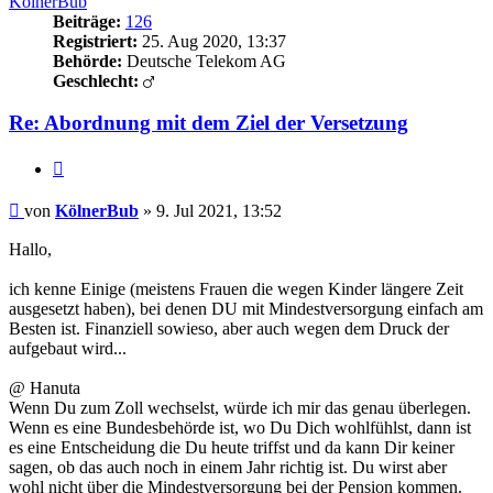
KölnerBub
Beiträge:
126
Registriert:
25. Aug 2020, 13:37
Behörde:
Deutsche Telekom AG
Geschlecht:
Re: Abordnung mit dem Ziel der Versetzung
Zitieren
Beitrag
von
KölnerBub
»
9. Jul 2021, 13:52
Hallo,
ich kenne Einige (meistens Frauen die wegen Kinder längere Zeit
ausgesetzt haben), bei denen DU mit Mindestversorgung einfach am
Besten ist. Finanziell sowieso, aber auch wegen dem Druck der
aufgebaut wird...
@ Hanuta
Wenn Du zum Zoll wechselst, würde ich mir das genau überlegen.
Wenn es eine Bundesbehörde ist, wo Du Dich wohlfühlst, dann ist
es eine Entscheidung die Du heute triffst und da kann Dir keiner
sagen, ob das auch noch in einem Jahr richtig ist. Du wirst aber
wohl nicht über die Mindestversorgung bei der Pension kommen.