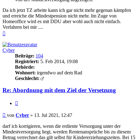
Da ich jetzt TZ arbeite kann ich gar nicht mehr gegenan kämpfen
und erreiche die Mindestpension nicht mehr. Im Zuge von
Homeoffice wird es mit DDU aber wohl auch nicht einfach.
Verfahren bei mir ....
Nach
oben
Cyber
Beiträge:
104
Registriert:
5. Feb 2014, 19:08
Behörde:
Wohnort:
irgendwo auf dem Rad
Geschlecht:
Re: Abordnung mit dem Ziel der Versetzung
Zitieren
Beitrag
von
Cyber
»
13. Jul 2021, 12:47
darf ich korrigieren, wenn die erdiente Versorgung unter der
Mindestversorgung liegt, werden Rentenansprüche bis zu diesem
Betrag verrechnet das gilt selbst für Kindererziehungszeiten. Bei 15