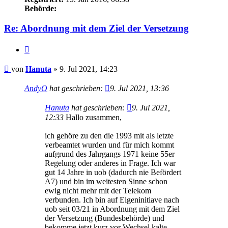
Behörde:
Re: Abordnung mit dem Ziel der Versetzung
Zitieren
Beitrag
von
Hanuta
»
9. Jul 2021, 14:23
AndyO
hat geschrieben:
9. Jul 2021, 13:36
Hanuta
hat geschrieben:
9. Jul 2021,
12:33
Hallo zusammen,
ich gehöre zu den die 1993 mit als letzte
verbeamtet wurden und für mich kommt
aufgrund des Jahrgangs 1971 keine 55er
Regelung oder anderes in Frage. Ich war
gut 14 Jahre in uob (dadurch nie Befördert
A7) und bin im weitesten Sinne schon
ewig nicht mehr mit der Telekom
verbunden. Ich bin auf Eigeninitiave nach
uob seit 03/21 in Abordnung mit dem Ziel
der Versetzung (Bundesbehörde) und
bekomme jetzt kurz vor Wechsel kalte