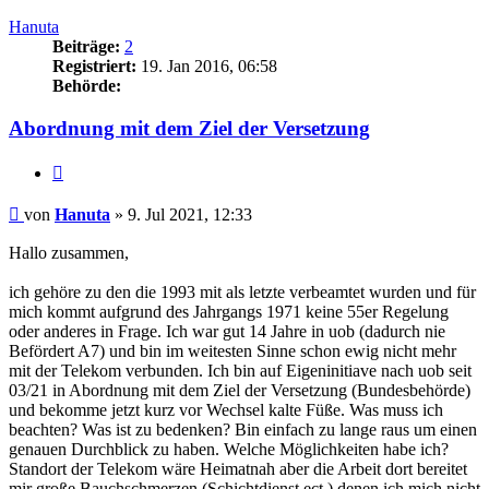
Hanuta
Beiträge:
2
Registriert:
19. Jan 2016, 06:58
Behörde:
Abordnung mit dem Ziel der Versetzung
Zitieren
Beitrag
von
Hanuta
»
9. Jul 2021, 12:33
Hallo zusammen,
ich gehöre zu den die 1993 mit als letzte verbeamtet wurden und für
mich kommt aufgrund des Jahrgangs 1971 keine 55er Regelung
oder anderes in Frage. Ich war gut 14 Jahre in uob (dadurch nie
Befördert A7) und bin im weitesten Sinne schon ewig nicht mehr
mit der Telekom verbunden. Ich bin auf Eigeninitiave nach uob seit
03/21 in Abordnung mit dem Ziel der Versetzung (Bundesbehörde)
und bekomme jetzt kurz vor Wechsel kalte Füße. Was muss ich
beachten? Was ist zu bedenken? Bin einfach zu lange raus um einen
genauen Durchblick zu haben. Welche Möglichkeiten habe ich?
Standort der Telekom wäre Heimatnah aber die Arbeit dort bereitet
mir große Bauchschmerzen (Schichtdienst ect.) denen ich mich nicht