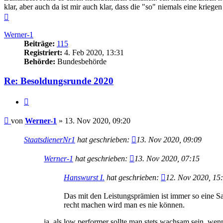
klar, aber auch da ist mir auch klar, dass die "so" niemals eine k
Nach
oben
Werner-1
Beiträge:
115
Registriert:
4. Feb 2020, 13:31
Behörde:
Bundesbehörde
Re: Besoldungsrunde 2020
Zitieren
Beitrag
von
Werner-1
»
13. Nov 2020, 09:20
StaatsdienerNr1
hat geschrieben:
13. Nov 2020, 09:09
Werner-1
hat geschrieben:
13. Nov 2020, 07:15
Hanswurst I.
hat geschrieben:
12. Nov 2020, 15
Das mit den Leistungsprämien ist immer so eine Sac
recht machen wird man es nie können.
ja, als low performer sollte man stets wachsam sein, wen