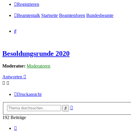
Registrieren
Beamtentalk
Startseite
Beamtenforen
Bundesbeamte
Suche
Besoldungsrunde 2020
Moderator:
Moderatoren
Antworten
Druckansicht
Erweiterte
Suche
Suche
192 Beiträge
Seite