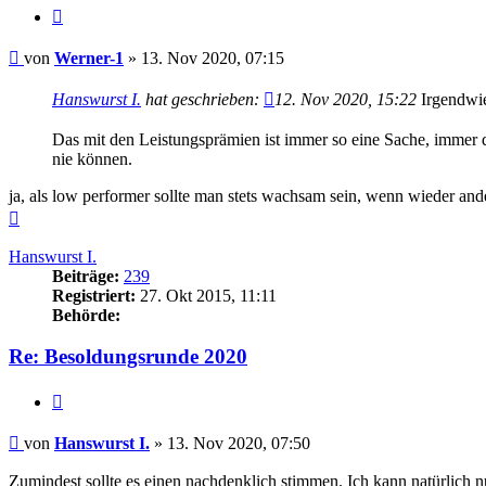
Zitieren
Beitrag
von
Werner-1
»
13. Nov 2020, 07:15
Hanswurst I.
hat geschrieben:
12. Nov 2020, 15:22
Irgendwie.
Das mit den Leistungsprämien ist immer so eine Sache, immer di
nie können.
ja, als low performer sollte man stets wachsam sein, wenn wieder and
Nach
oben
Hanswurst I.
Beiträge:
239
Registriert:
27. Okt 2015, 11:11
Behörde:
Re: Besoldungsrunde 2020
Zitieren
Beitrag
von
Hanswurst I.
»
13. Nov 2020, 07:50
Zumindest sollte es einen nachdenklich stimmen. Ich kann natürlich nu