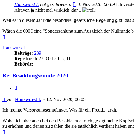
Hanswurst I.
hat geschrieben:
11. Nov 2020, 06:09
Ich verst
Aktiven ja nicht mal wirklich klar...
Weil es in diesem Jahr die besondere, gesetzliche Regelung gibt, d
Wären die 600€ eine "Sonderzahlung zum Ausgleich der Nullrunde bi
Nach
oben
Hanswurst I.
Beiträge:
239
Registriert:
27. Okt 2015, 11:11
Behörde:
Re: Besoldungsrunde 2020
Zitieren
Beitrag
von
Hanswurst I.
»
12. Nov 2020, 06:05
Ich meinte Versorgungsempfänger. Was für ein Freud... argh...
Wobei ich aber auch bei den Besoldeten ehrlich gesagt meine Kopfsch
zu erhöhen und denen zu zahlen die sie tatsächlich verdient haben un
Nach