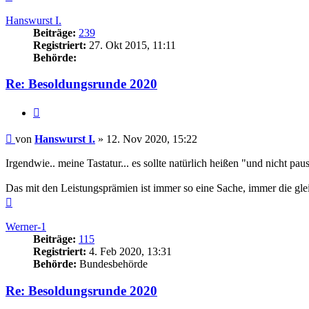
oben
Hanswurst I.
Beiträge:
239
Registriert:
27. Okt 2015, 11:11
Behörde:
Re: Besoldungsrunde 2020
Zitieren
Beitrag
von
Hanswurst I.
»
12. Nov 2020, 15:22
Irgendwie.. meine Tastatur... es sollte natürlich heißen "und nicht paus
Das mit den Leistungsprämien ist immer so eine Sache, immer die glei
Nach
oben
Werner-1
Beiträge:
115
Registriert:
4. Feb 2020, 13:31
Behörde:
Bundesbehörde
Re: Besoldungsrunde 2020