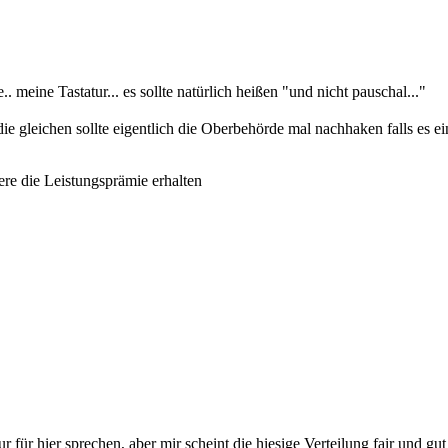
. meine Tastatur... es sollte natürlich heißen "und nicht pauschal..."
e gleichen sollte eigentlich die Oberbehörde mal nachhaken falls es ei
ere die Leistungsprämie erhalten
r für hier sprechen, aber mir scheint die hiesige Verteilung fair und 