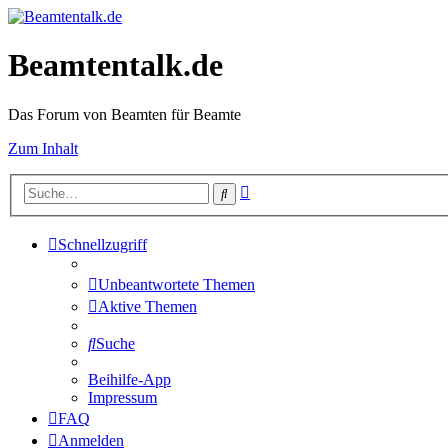
Beamtentalk.de
Das Forum von Beamten für Beamte
Zum Inhalt
Erweiterte
Suche
Suche
Schnellzugriff
Unbeantwortete Themen
Aktive Themen
Suche
Beihilfe-App
Impressum
FAQ
Anmelden