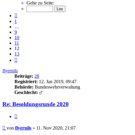
12
Gehe zu Seite:
von
13
Vorherige
1
…
9
10
11
12
13
Nächste
flyernils
Beiträge:
28
Registriert:
12. Jan 2019, 09:47
Behörde:
Bundeswehrverwaltung
Geschlecht:
Re: Besoldungsrunde 2020
Zitieren
Beitrag
von
flyernils
»
11. Nov 2020, 21:07