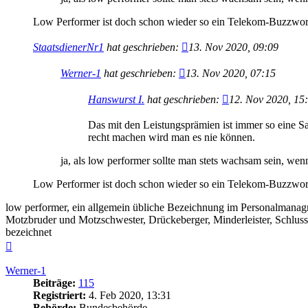
Low Performer ist doch schon wieder so ein Telekom-Buzzwor
StaatsdienerNr1
hat geschrieben:
13. Nov 2020, 09:09
Werner-1
hat geschrieben:
13. Nov 2020, 07:15
Hanswurst I.
hat geschrieben:
12. Nov 2020, 15
Das mit den Leistungsprämien ist immer so eine Sac
recht machen wird man es nie können.
ja, als low performer sollte man stets wachsam sein, wen
Low Performer ist doch schon wieder so ein Telekom-Buzzwor
low performer, ein allgemein übliche Bezeichnung im Personalmanagm
Motzbruder und Motzschwester, Drückeberger, Minderleister, Schlussl
bezeichnet
Nach
oben
Werner-1
Beiträge:
115
Registriert:
4. Feb 2020, 13:31
Behörde:
Bundesbehörde