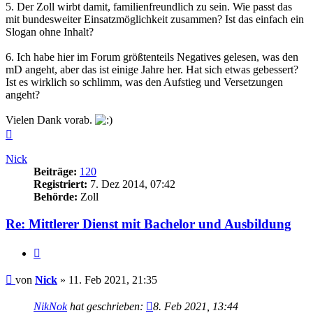
5. Der Zoll wirbt damit, familienfreundlich zu sein. Wie passt das
mit bundesweiter Einsatzmöglichkeit zusammen? Ist das einfach ein
Slogan ohne Inhalt?
6. Ich habe hier im Forum größtenteils Negatives gelesen, was den
mD angeht, aber das ist einige Jahre her. Hat sich etwas gebessert?
Ist es wirklich so schlimm, was den Aufstieg und Versetzungen
angeht?
Vielen Dank vorab.
Nach
oben
Nick
Beiträge:
120
Registriert:
7. Dez 2014, 07:42
Behörde:
Zoll
Re: Mittlerer Dienst mit Bachelor und Ausbildung
Zitieren
Beitrag
von
Nick
»
11. Feb 2021, 21:35
NikNok
hat geschrieben:
8. Feb 2021, 13:44