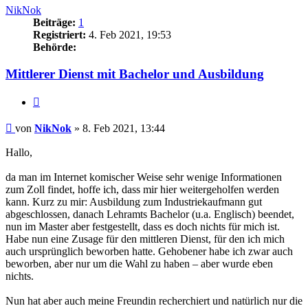
NikNok
Beiträge:
1
Registriert:
4. Feb 2021, 19:53
Behörde:
Mittlerer Dienst mit Bachelor und Ausbildung
Zitieren
Beitrag
von
NikNok
»
8. Feb 2021, 13:44
Hallo,
da man im Internet komischer Weise sehr wenige Informationen
zum Zoll findet, hoffe ich, dass mir hier weitergeholfen werden
kann. Kurz zu mir: Ausbildung zum Industriekaufmann gut
abgeschlossen, danach Lehramts Bachelor (u.a. Englisch) beendet,
nun im Master aber festgestellt, dass es doch nichts für mich ist.
Habe nun eine Zusage für den mittleren Dienst, für den ich mich
auch ursprünglich beworben hatte. Gehobener habe ich zwar auch
beworben, aber nur um die Wahl zu haben – aber wurde eben
nichts.
Nun hat aber auch meine Freundin recherchiert und natürlich nur die