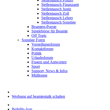
Stellentausch Polizei
Stellentausch Finanzamt
Stellentausch Justiz
Stellentausch Zoll
Stellentausch Lehrer
Stellentausch Sonstige
Beamten-Poesie
Singlebörse für Beamte
Off Topic
Sonstige Foren
Vorstellungsforum
Kontaktforum
Politik
Urlaubsforum
Fragen und Antworten
Sport
Support, News & Infos
Mülltonne
Werbung auf beamtentalk schalten
Beihilfe-App