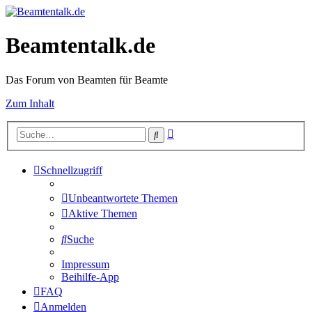
Beamtentalk.de
Das Forum von Beamten für Beamte
Zum Inhalt
Erweiterte
Suche
Suche
Schnellzugriff
Unbeantwortete Themen
Aktive Themen
Suche
Impressum
Beihilfe-App
FAQ
Anmelden