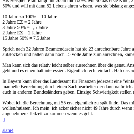
Als Beispiel: Frau fängt mit 20 an mit 100%. Mit 30 das erste Kind, 
50% und will mit dann 52 Lebensjahren wissen, was sie bislang angesa
10 Jahre zu 100% = 10 Jahre
2 Jahre EZ = 2 Jahre
3 Jahre 50% = 1,5 Jahre
2 Jahre EZ = 2 Jahre
15 Jahre 50% = 7,5 Jahre
Sprich nach 32 Jahren Beamtendasein hat sie 23 anrechenbare Jahre 
aufstocken und hätten dann noch 15 volle Jahre zum anrechnen, käme
Man kann sich das relativ leicht selber ausrechnen über die genau An
geht und es einen halt interessiert. Eigentlich recht einfach. Hab da
In Bayern kann über das Landesamt für Finanzen jederzeit eine "ei
manuelle Berechnung durch einen Sachbearbeiter der dann natürlich 
auch in anderen Bundesländern geben. Einzige Schwierigkeit stellen m
Wobei ich die Berechnung mit 55 erst eigentlich zu spät finde. Das m
wollen/müssen. Ich mein, ich acker sicher nicht 49 Jahre durch wenn 
angenehmere Teilzeit zu kommen wenn es geht.
Nach
oben
siam4