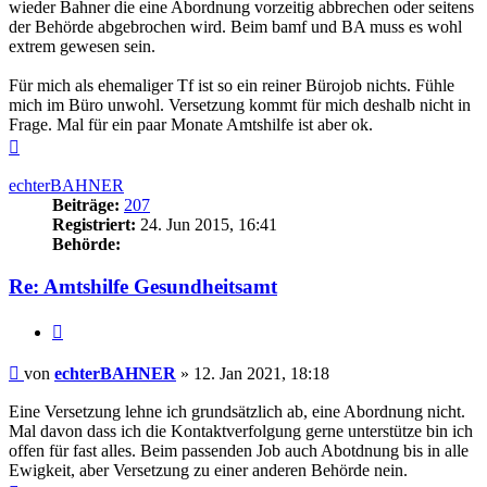
wieder Bahner die eine Abordnung vorzeitig abbrechen oder seitens
der Behörde abgebrochen wird. Beim bamf und BA muss es wohl
extrem gewesen sein.
Für mich als ehemaliger Tf ist so ein reiner Bürojob nichts. Fühle
mich im Büro unwohl. Versetzung kommt für mich deshalb nicht in
Frage. Mal für ein paar Monate Amtshilfe ist aber ok.
Nach
oben
echterBAHNER
Beiträge:
207
Registriert:
24. Jun 2015, 16:41
Behörde:
Re: Amtshilfe Gesundheitsamt
Zitieren
Beitrag
von
echterBAHNER
»
12. Jan 2021, 18:18
Eine Versetzung lehne ich grundsätzlich ab, eine Abordnung nicht.
Mal davon dass ich die Kontaktverfolgung gerne unterstütze bin ich
offen für fast alles. Beim passenden Job auch Abotdnung bis in alle
Ewigkeit, aber Versetzung zu einer anderen Behörde nein.