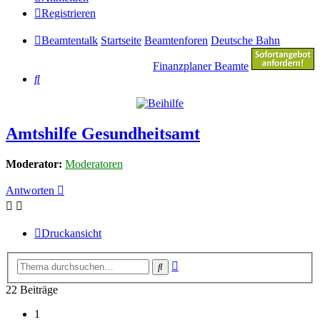
Registrieren
Beamtentalk
Startseite
Beamtenforen
Deutsche Bahn
Finanzplaner Beamte
Suche
Amtshilfe Gesundheitsamt
Moderator:
Moderatoren
Antworten
Druckansicht
Erweiterte
Suche
Suche
22 Beiträge
1