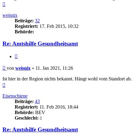
Nach
oben
weisnix
Beiträge:
32
Registriert:
17. Feb 2015, 10:32
Behörde:
Re: Amtshilfe Gesundheitsamt
Zitieren
Beitrag
von
weisnix
»
11. Jan 2021, 11:26
Ist hier in der Region nichts bekannt. Hängt wohl vom Standort ab.
Nach
oben
Eisenschiene
Beiträge:
43
Registriert:
11. Feb 2016, 18:44
Behörde:
BEV
Geschlecht:
Re: Amtshilfe Gesundheitsamt