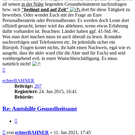
all seinen
in der Nähe
liegenden Gesuntheitsämtern nachzufragen
bzw. sich
"bedingt und auf Zeit"
dort für diese Tätigkeit zu
bewerben. Oder wendet Euch mit der Frage an Eure
Personalberaterin oder Personalberater. Es werden doch Leute dort
offiziell gesucht, keiner wird das ablehnen, wenn etwas Erfahrung
dafür vorhanden ist. Beachten: Länder haben ggf. 41-Std.-W..
Was man dort machen muss ist auch überall zu lesen. Kontakte
nachverfolgen und Telefonieren etc. Ist jedenfalls sicher ein
Bürojob. Fragen kostet nichts, ihr habt einen Nachweis, egal wie es
ausgeht, dass ihr aktiv ward (für die Akte und für Euch) und seid
vorübergehend evtl. in eurer Wunschbeschäftigung. Es muss
natürlich nicht!
Nach
oben
echterBAHNER
Beiträge:
207
Registriert:
24. Jun 2015, 16:41
Behörde:
Re: Amtshilfe Gesundheitsamt
Zitieren
Beitrag
von
echterBAHNER
»
11. Jan 2021, 17:45