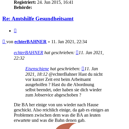
Registriert:
24. Jun 2015, 16:41
Behörde:
Re: Amtshilfe Gesundheitsamt
Zitieren
Beitrag
von
echterBAHNER
»
11. Jan 2021, 22:34
echterBAHNER
hat geschrieben:
11. Jan 2021,
22:32
Eisenschiene
hat geschrieben:
11. Jan
2021, 18:12
@echterBahner Hast du nicht
vor kurzer Zeit erst beim Arbeitsamt
ausgeholfen ? Hast du die Abordnung
selbst beendet, oder haben sie dich wieder
zum Jobservice abgeschoben ?
Die BA her einige von uns wieder nach Hause
geschickt. Also reichlich einige, da gab es einiges an
Problemen zwischen dem was die BA an leuten
erwartete und was die Bahn denen gab.