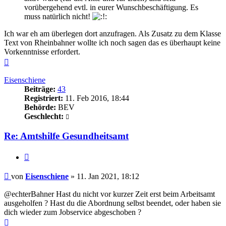
vorübergehend evtl. in eurer Wunschbeschäftigung. Es
muss natürlich nicht!
Ich war eh am überlegen dort anzufragen. Als Zusatz zu dem Klasse
Text von Rheinbahner wollte ich noch sagen das es überhaupt keine
Vorkenntnisse erfordert.
Nach
oben
Eisenschiene
Beiträge:
43
Registriert:
11. Feb 2016, 18:44
Behörde:
BEV
Geschlecht:
Re: Amtshilfe Gesundheitsamt
Zitieren
Beitrag
von
Eisenschiene
»
11. Jan 2021, 18:12
@echterBahner Hast du nicht vor kurzer Zeit erst beim Arbeitsamt
ausgeholfen ? Hast du die Abordnung selbst beendet, oder haben sie
dich wieder zum Jobservice abgeschoben ?
Nach