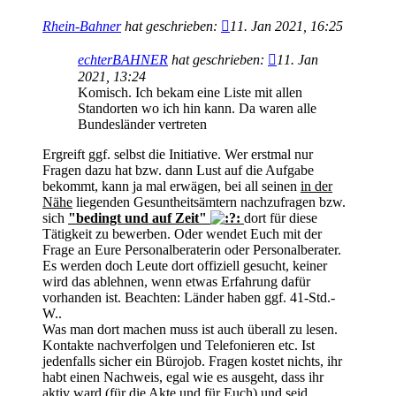
Rhein-Bahner
hat geschrieben:
11. Jan 2021, 16:25
echterBAHNER
hat geschrieben:
11. Jan
2021, 13:24
Komisch. Ich bekam eine Liste mit allen
Standorten wo ich hin kann. Da waren alle
Bundesländer vertreten
Ergreift ggf. selbst die Initiative. Wer erstmal nur
Fragen dazu hat bzw. dann Lust auf die Aufgabe
bekommt, kann ja mal erwägen, bei all seinen
in der
Nähe
liegenden Gesuntheitsämtern nachzufragen bzw.
sich
"bedingt und auf Zeit"
dort für diese
Tätigkeit zu bewerben. Oder wendet Euch mit der
Frage an Eure Personalberaterin oder Personalberater.
Es werden doch Leute dort offiziell gesucht, keiner
wird das ablehnen, wenn etwas Erfahrung dafür
vorhanden ist. Beachten: Länder haben ggf. 41-Std.-
W..
Was man dort machen muss ist auch überall zu lesen.
Kontakte nachverfolgen und Telefonieren etc. Ist
jedenfalls sicher ein Bürojob. Fragen kostet nichts, ihr
habt einen Nachweis, egal wie es ausgeht, dass ihr
aktiv ward (für die Akte und für Euch) und seid