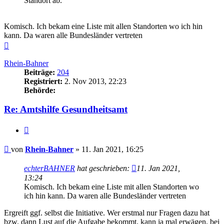
Standort ab.
Komisch. Ich bekam eine Liste mit allen Standorten wo ich hin
kann. Da waren alle Bundesländer vertreten
Nach
oben
Rhein-Bahner
Beiträge:
204
Registriert:
2. Nov 2013, 22:23
Behörde:
Re: Amtshilfe Gesundheitsamt
Zitieren
Beitrag
von
Rhein-Bahner
»
11. Jan 2021, 16:25
echterBAHNER
hat geschrieben:
11. Jan 2021,
13:24
Komisch. Ich bekam eine Liste mit allen Standorten wo
ich hin kann. Da waren alle Bundesländer vertreten
Ergreift ggf. selbst die Initiative. Wer erstmal nur Fragen dazu hat
bzw. dann Lust auf die Aufgabe bekommt, kann ja mal erwägen, bei