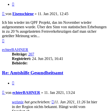
Zitieren
Beitrag
von
Eisenschiene
»
11. Jan 2021, 12:45
Ich bin wieder im QPF Projekt, das im November wieder
aufgenommen wurde. Über den Sinn von statistischen Erhebungen
in zu 20 % ausgelasteten Fernverkehrszügen darf man sicher
geteilter Meinung sein...
Nach
oben
echterBAHNER
Beiträge:
207
Registriert:
24. Jun 2015, 16:41
Behörde:
Re: Amtshilfe Gesundheitsamt
Zitieren
Beitrag
von
echterBAHNER
»
11. Jan 2021, 13:24
weisnix
hat geschrieben:
11. Jan 2021, 11:26
Ist hier
in der Region nichts bekannt. Hängt wohl vom