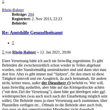
Nach
oben
Rhein-Bahner
Beiträge:
204
Registriert:
2. Nov 2013, 22:23
Behörde:
Re: Amtshilfe Gesundheitsamt
Zitieren
Beitrag
von
Rhein-Bahner
»
12. Jan 2021, 20:06
Einer Versetzung hätte ich auch nie freiwillig zugestimmt. Es gibt
Behörden die zwischenzeitlich schon wieder in Teilen abgebaut
wurden, oder Standortmäßig umstrukturiert sind und dann sitzt man
dort fest. Aber es gibt immer mal "Spitzen", für den einen ist diese
Tätigkeit sinnvoll und ein Ausgleich, da auch heimatnah, für andere
nicht, keiner muss, außer
der Dienstherr (!)
befiehlt es. Wer will,
kann freiwillig aushelfen, aber bitte auf das Kleingedruckte achten
("mit dem Ziel der Versetzung"), dann bitte gut überlegen oder ggf.
wiedersprechen (was auch noch nach der Einarbeitung möglich sein
sollte). Die Behörde muss ja einer Versetzung auch zustimmen, über
Planstellen verfügen etc.. Oftmals ist die Behörde aber auch froh,
dass man an den unterstüzenden Mitarbeiter nicht dauerhaft