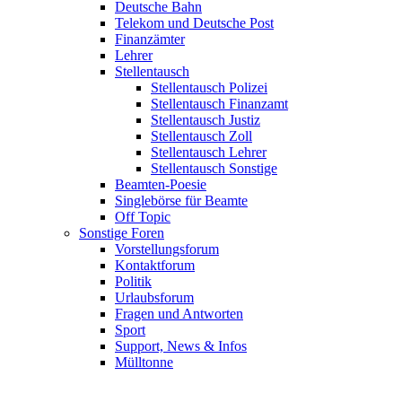
Deutsche Bahn
Telekom und Deutsche Post
Finanzämter
Lehrer
Stellentausch
Stellentausch Polizei
Stellentausch Finanzamt
Stellentausch Justiz
Stellentausch Zoll
Stellentausch Lehrer
Stellentausch Sonstige
Beamten-Poesie
Singlebörse für Beamte
Off Topic
Sonstige Foren
Vorstellungsforum
Kontaktforum
Politik
Urlaubsforum
Fragen und Antworten
Sport
Support, News & Infos
Mülltonne