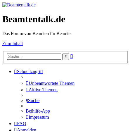
Beamtentalk.de
Das Forum von Beamten für Beamte
Zum Inhalt
Erweiterte
Suche
Suche
Schnellzugriff
Unbeantwortete Themen
Aktive Themen
Suche
Beihilfe-App
Impressum
FAQ
Anmelden