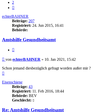
2
Nächste
echterBAHNER
Beiträge:
207
Registriert:
24. Jun 2015, 16:41
Behörde:
Amtshilfe Gesundheitsamt
Zitieren
Beitrag
von
echterBAHNER
»
10. Jan 2021, 15:42
Schon jemand diesbezüglich gefragt worden außer mir ?
Nach
oben
Eisenschiene
Beiträge:
43
Registriert:
11. Feb 2016, 18:44
Behörde:
BEV
Geschlecht:
Re: Amtshilfe Gesundheitsamt