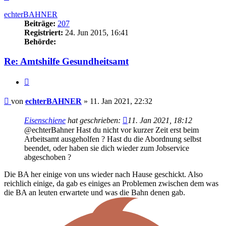
oben
echterBAHNER
Beiträge:
207
Registriert:
24. Jun 2015, 16:41
Behörde:
Re: Amtshilfe Gesundheitsamt
Zitieren
Beitrag
von
echterBAHNER
»
11. Jan 2021, 22:32
Eisenschiene
hat geschrieben:
11. Jan 2021, 18:12
@echterBahner Hast du nicht vor kurzer Zeit erst beim
Arbeitsamt ausgeholfen ? Hast du die Abordnung selbst
beendet, oder haben sie dich wieder zum Jobservice
abgeschoben ?
Die BA her einige von uns wieder nach Hause geschickt. Also
reichlich einige, da gab es einiges an Problemen zwischen dem was
die BA an leuten erwartete und was die Bahn denen gab.