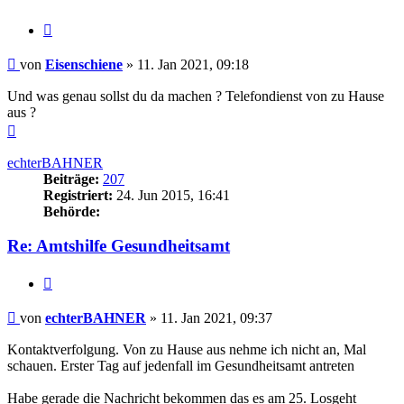
Zitieren
Beitrag
von
Eisenschiene
»
11. Jan 2021, 09:18
Und was genau sollst du da machen ? Telefondienst von zu Hause
aus ?
Nach
oben
echterBAHNER
Beiträge:
207
Registriert:
24. Jun 2015, 16:41
Behörde:
Re: Amtshilfe Gesundheitsamt
Zitieren
Beitrag
von
echterBAHNER
»
11. Jan 2021, 09:37
Kontaktverfolgung. Von zu Hause aus nehme ich nicht an, Mal
schauen. Erster Tag auf jedenfall im Gesundheitsamt antreten
Habe gerade die Nachricht bekommen das es am 25. Losgeht