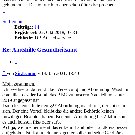
gebunden ist. Das wurde hier aber schon öfters besprochen.
Nach
oben
Sir.Lemmi
Beiträge:
14
Registriert:
22. Okt 2018, 07:31
Behörde:
DB AG Jobservice
Re: Amtshilfe Gesundheitsamt
Zitieren
Beitrag
von
Sir.Lemmi
»
13. Jan 2021, 13:40
Moin zusammen,
ich lese hier andauernd über Versetzung und Abordnung. Wisst ihr
eigentlich das der Bund, das BBG zu unseren Nachteil im Jahre
2019 angepasst hat.
Dann lest euch bitte den §27 Abordnung mal durch, der hat es in
sich. Der eine Vorteil bleibt das die andere Behörde keinen
unwilligen Beamten haben. Bei einer Abordnung bis 2 Jahre kann
es auch heissen friss oder stirb.
Ach ja, wenn einer meint das er beim Land oder Landkreis besser
aufgehoben ist. Kann ich nur sagen er sollte auf seine Geldbörse