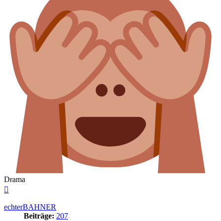
Drama
Nach
oben
echterBAHNER
Beiträge:
207