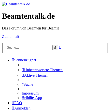
Beamtentalk.de
Das Forum von Beamten für Beamte
Zum Inhalt
Erweiterte
Suche
Suche
Schnellzugriff
Unbeantwortete Themen
Aktive Themen
Suche
Impressum
Beihilfe-App
FAQ
Anmelden