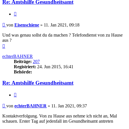
Re: Amtshilfe Gesundheitsamt
Zitieren
Beitrag
von
Eisenschiene
»
11. Jan 2021, 09:18
Und was genau sollst du da machen ? Telefondienst von zu Hause
aus ?
Nach
oben
echterBAHNER
Beiträge:
207
Registriert:
24. Jun 2015, 16:41
Behörde:
Re: Amtshilfe Gesundheitsamt
Zitieren
Beitrag
von
echterBAHNER
»
11. Jan 2021, 09:37
Kontaktverfolgung. Von zu Hause aus nehme ich nicht an, Mal
schauen. Erster Tag auf jedenfall im Gesundheitsamt antreten