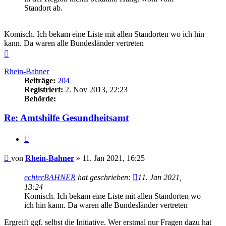
Standort ab.
Komisch. Ich bekam eine Liste mit allen Standorten wo ich hin
kann. Da waren alle Bundesländer vertreten
Nach
oben
Rhein-Bahner
Beiträge:
204
Registriert:
2. Nov 2013, 22:23
Behörde:
Re: Amtshilfe Gesundheitsamt
Zitieren
Beitrag
von
Rhein-Bahner
»
11. Jan 2021, 16:25
echterBAHNER
hat geschrieben:
11. Jan 2021,
13:24
Komisch. Ich bekam eine Liste mit allen Standorten wo
ich hin kann. Da waren alle Bundesländer vertreten
Ergreift ggf. selbst die Initiative. Wer erstmal nur Fragen dazu hat