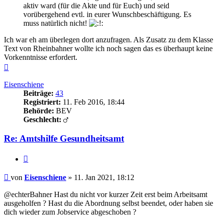
aktiv ward (für die Akte und für Euch) und seid
vorübergehend evtl. in eurer Wunschbeschäftigung. Es
muss natürlich nicht!
Ich war eh am überlegen dort anzufragen. Als Zusatz zu dem Klasse
Text von Rheinbahner wollte ich noch sagen das es überhaupt keine
Vorkenntnisse erfordert.
Nach
oben
Eisenschiene
Beiträge:
43
Registriert:
11. Feb 2016, 18:44
Behörde:
BEV
Geschlecht:
Re: Amtshilfe Gesundheitsamt
Zitieren
Beitrag
von
Eisenschiene
»
11. Jan 2021, 18:12
@echterBahner Hast du nicht vor kurzer Zeit erst beim Arbeitsamt
ausgeholfen ? Hast du die Abordnung selbst beendet, oder haben sie
dich wieder zum Jobservice abgeschoben ?