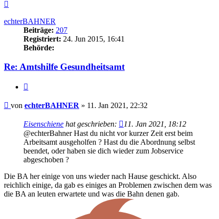
Nach
oben
echterBAHNER
Beiträge:
207
Registriert:
24. Jun 2015, 16:41
Behörde:
Re: Amtshilfe Gesundheitsamt
Zitieren
Beitrag
von
echterBAHNER
»
11. Jan 2021, 22:32
Eisenschiene
hat geschrieben:
11. Jan 2021, 18:12
@echterBahner Hast du nicht vor kurzer Zeit erst beim
Arbeitsamt ausgeholfen ? Hast du die Abordnung selbst
beendet, oder haben sie dich wieder zum Jobservice
abgeschoben ?
Die BA her einige von uns wieder nach Hause geschickt. Also
reichlich einige, da gab es einiges an Problemen zwischen dem was
die BA an leuten erwartete und was die Bahn denen gab.