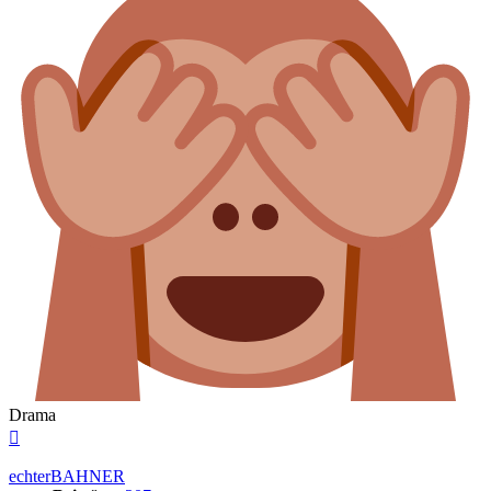
Drama
Nach
oben
echterBAHNER