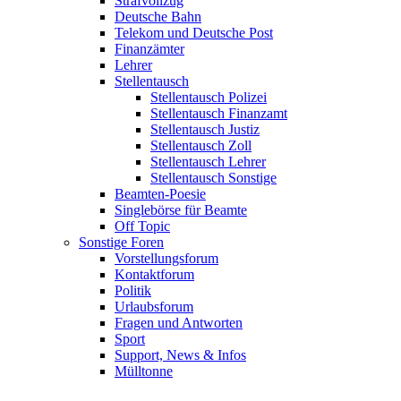
Strafvollzug
Deutsche Bahn
Telekom und Deutsche Post
Finanzämter
Lehrer
Stellentausch
Stellentausch Polizei
Stellentausch Finanzamt
Stellentausch Justiz
Stellentausch Zoll
Stellentausch Lehrer
Stellentausch Sonstige
Beamten-Poesie
Singlebörse für Beamte
Off Topic
Sonstige Foren
Vorstellungsforum
Kontaktforum
Politik
Urlaubsforum
Fragen und Antworten
Sport
Support, News & Infos
Mülltonne