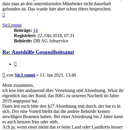
dass man an den unterstüzenden Mitarbeiter nicht dauerhaft
gebunden ist. Das wurde hier aber schon öfters besprochen.
Nach
oben
Sir.Lemmi
Beiträge:
14
Registriert:
22. Okt 2018, 07:31
Behörde:
DB AG Jobservice
Re: Amtshilfe Gesundheitsamt
Zitieren
Beitrag
von
Sir.Lemmi
»
13. Jan 2021, 13:40
Moin zusammen,
ich lese hier andauernd über Versetzung und Abordnung. Wisst ihr
eigentlich das der Bund, das BBG zu unseren Nachteil im Jahre
2019 angepasst hat.
Dann lest euch bitte den §27 Abordnung mal durch, der hat es in
sich. Der eine Vorteil bleibt das die andere Behörde keinen
unwilligen Beamten haben. Bei einer Abordnung bis 2 Jahre kann
es auch heissen friss oder stirb.
Ach ja, wenn einer meint das er beim Land oder Landkreis besser