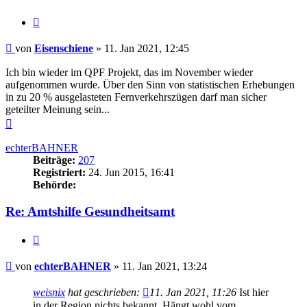
Zitieren
Beitrag
von
Eisenschiene
»
11. Jan 2021, 12:45
Ich bin wieder im QPF Projekt, das im November wieder
aufgenommen wurde. Über den Sinn von statistischen Erhebungen
in zu 20 % ausgelasteten Fernverkehrszügen darf man sicher
geteilter Meinung sein...
Nach
oben
echterBAHNER
Beiträge:
207
Registriert:
24. Jun 2015, 16:41
Behörde:
Re: Amtshilfe Gesundheitsamt
Zitieren
Beitrag
von
echterBAHNER
»
11. Jan 2021, 13:24
weisnix
hat geschrieben:
11. Jan 2021, 11:26
Ist hier
in der Region nichts bekannt. Hängt wohl vom