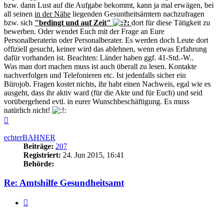
bzw. dann Lust auf die Aufgabe bekommt, kann ja mal erwägen, bei
all seinen
in der Nähe
liegenden Gesuntheitsämtern nachzufragen
bzw. sich
"bedingt und auf Zeit"
dort für diese Tätigkeit zu
bewerben. Oder wendet Euch mit der Frage an Eure
Personalberaterin oder Personalberater. Es werden doch Leute dort
offiziell gesucht, keiner wird das ablehnen, wenn etwas Erfahrung
dafür vorhanden ist. Beachten: Länder haben ggf. 41-Std.-W..
Was man dort machen muss ist auch überall zu lesen. Kontakte
nachverfolgen und Telefonieren etc. Ist jedenfalls sicher ein
Bürojob. Fragen kostet nichts, ihr habt einen Nachweis, egal wie es
ausgeht, dass ihr aktiv ward (für die Akte und für Euch) und seid
vorübergehend evtl. in eurer Wunschbeschäftigung. Es muss
natürlich nicht!
Nach
oben
echterBAHNER
Beiträge:
207
Registriert:
24. Jun 2015, 16:41
Behörde:
Re: Amtshilfe Gesundheitsamt
Zitieren