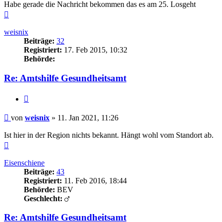
Habe gerade die Nachricht bekommen das es am 25. Losgeht
Nach
oben
weisnix
Beiträge:
32
Registriert:
17. Feb 2015, 10:32
Behörde:
Re: Amtshilfe Gesundheitsamt
Zitieren
Beitrag
von
weisnix
»
11. Jan 2021, 11:26
Ist hier in der Region nichts bekannt. Hängt wohl vom Standort ab.
Nach
oben
Eisenschiene
Beiträge:
43
Registriert:
11. Feb 2016, 18:44
Behörde:
BEV
Geschlecht:
Re: Amtshilfe Gesundheitsamt