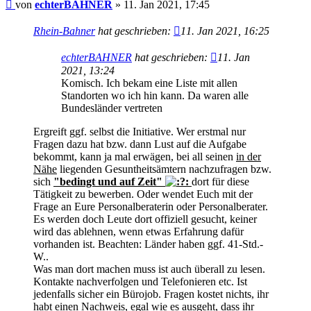
Beitrag
von
echterBAHNER
»
11. Jan 2021, 17:45
Rhein-Bahner
hat geschrieben:
11. Jan 2021, 16:25
echterBAHNER
hat geschrieben:
11. Jan
2021, 13:24
Komisch. Ich bekam eine Liste mit allen
Standorten wo ich hin kann. Da waren alle
Bundesländer vertreten
Ergreift ggf. selbst die Initiative. Wer erstmal nur
Fragen dazu hat bzw. dann Lust auf die Aufgabe
bekommt, kann ja mal erwägen, bei all seinen
in der
Nähe
liegenden Gesuntheitsämtern nachzufragen bzw.
sich
"bedingt und auf Zeit"
dort für diese
Tätigkeit zu bewerben. Oder wendet Euch mit der
Frage an Eure Personalberaterin oder Personalberater.
Es werden doch Leute dort offiziell gesucht, keiner
wird das ablehnen, wenn etwas Erfahrung dafür
vorhanden ist. Beachten: Länder haben ggf. 41-Std.-
W..
Was man dort machen muss ist auch überall zu lesen.
Kontakte nachverfolgen und Telefonieren etc. Ist
jedenfalls sicher ein Bürojob. Fragen kostet nichts, ihr
habt einen Nachweis, egal wie es ausgeht, dass ihr