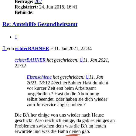
Beiträge:
207
Registriert:
24. Jun 2015, 16:41
Behörde:
Re: Amtshilfe Gesundheitsamt
Zitieren
Beitrag
von
echterBAHNER
»
11. Jan 2021, 22:34
echterBAHNER
hat geschrieben:
11. Jan 2021,
22:32
Eisenschiene
hat geschrieben:
11. Jan
2021, 18:12
@echterBahner Hast du nicht
vor kurzer Zeit erst beim Arbeitsamt
ausgeholfen ? Hast du die Abordnung
selbst beendet, oder haben sie dich wieder
zum Jobservice abgeschoben ?
Die BA her einige von uns wieder nach Hause
geschickt. Also reichlich einige, da gab es einiges an
Problemen zwischen dem was die BA an leuten
erwartete und was die Bahn denen gab.