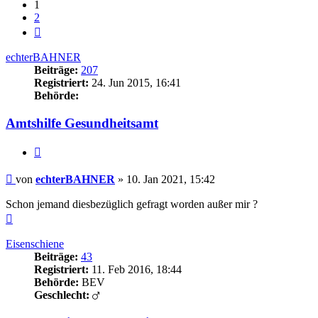
1
2
Nächste
echterBAHNER
Beiträge:
207
Registriert:
24. Jun 2015, 16:41
Behörde:
Amtshilfe Gesundheitsamt
Zitieren
Beitrag
von
echterBAHNER
»
10. Jan 2021, 15:42
Schon jemand diesbezüglich gefragt worden außer mir ?
Nach
oben
Eisenschiene
Beiträge:
43
Registriert:
11. Feb 2016, 18:44
Behörde:
BEV
Geschlecht: