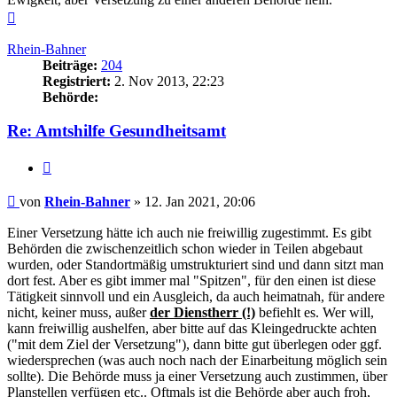
Nach
oben
Rhein-Bahner
Beiträge:
204
Registriert:
2. Nov 2013, 22:23
Behörde:
Re: Amtshilfe Gesundheitsamt
Zitieren
Beitrag
von
Rhein-Bahner
»
12. Jan 2021, 20:06
Einer Versetzung hätte ich auch nie freiwillig zugestimmt. Es gibt
Behörden die zwischenzeitlich schon wieder in Teilen abgebaut
wurden, oder Standortmäßig umstrukturiert sind und dann sitzt man
dort fest. Aber es gibt immer mal "Spitzen", für den einen ist diese
Tätigkeit sinnvoll und ein Ausgleich, da auch heimatnah, für andere
nicht, keiner muss, außer
der Dienstherr (!)
befiehlt es. Wer will,
kann freiwillig aushelfen, aber bitte auf das Kleingedruckte achten
("mit dem Ziel der Versetzung"), dann bitte gut überlegen oder ggf.
wiedersprechen (was auch noch nach der Einarbeitung möglich sein
sollte). Die Behörde muss ja einer Versetzung auch zustimmen, über
Planstellen verfügen etc.. Oftmals ist die Behörde aber auch froh,