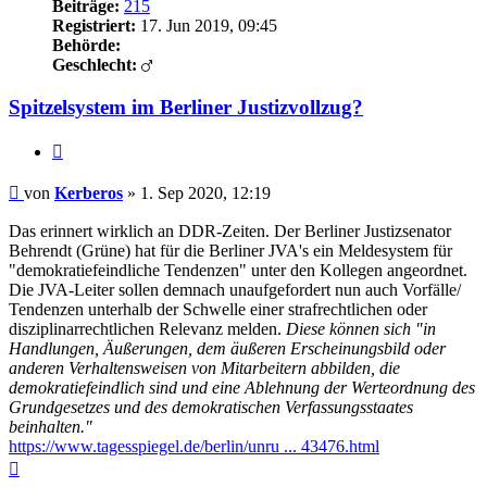
Beiträge:
215
Registriert:
17. Jun 2019, 09:45
Behörde:
Geschlecht:
Spitzelsystem im Berliner Justizvollzug?
Zitieren
Beitrag
von
Kerberos
»
1. Sep 2020, 12:19
Das erinnert wirklich an DDR-Zeiten. Der Berliner Justizsenator
Behrendt (Grüne) hat für die Berliner JVA's ein Meldesystem für
"demokratiefeindliche Tendenzen" unter den Kollegen angeordnet.
Die JVA-Leiter sollen demnach unaufgefordert nun auch Vorfälle/
Tendenzen unterhalb der Schwelle einer strafrechtlichen oder
disziplinarrechtlichen Relevanz melden.
Diese können sich "in
Handlungen, Äußerungen, dem äußeren Erscheinungsbild oder
anderen Verhaltensweisen von Mitarbeitern abbilden, die
demokratiefeindlich sind und eine Ablehnung der Werteordnung des
Grundgesetzes und des demokratischen Verfassungsstaates
beinhalten."
https://www.tagesspiegel.de/berlin/unru ... 43476.html
Nach
oben