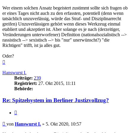
Wer einem solchen Ansatz begeistert zustimmt sollte sich fragen ob
er eines Tages nicht auch zu den erfassten, potentiell (denn wenn
tatsächlich unzuverlässig, würde das Straf- und Disziplinarrecht
greifen) Unzuverlässigen gehört wenn dieses Werkzeug einmal
etabliert und akzeptiert ist. Aber solange es je nach (derzeitiger,
Veränderungen unterworfener) Definition (nationalsozialistisch -->
rassistisch --> sexistisch --> bis "nur" unerwünscht?) "die
Richtigen" trifft, ist ja alles gut.
Oder?
Nach
oben
Hanswurst I.
Beiträge:
239
Registriert:
27. Okt 2015, 11:11
Behörde:
Re: Spitzelsystem im Berliner Justizvollzug?
Zitieren
Beitrag
von
Hanswurst I.
»
5. Okt 2020, 10:57