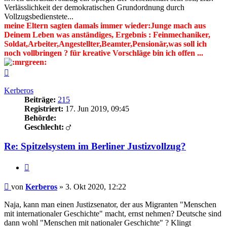
Verlässlichkeit der demokratischen Grundordnung durch
Vollzugsbedienstete...
meine Eltern sagten damals immer wieder:Junge mach aus
Deinem Leben was anständiges, Ergebnis : Feinmechaniker,
Soldat,Arbeiter,Angestellter,Beamter,Pensionär,was soll ich
noch vollbringen ? für kreative Vorschläge bin ich offen ...
Nach
oben
Kerberos
Beiträge:
215
Registriert:
17. Jun 2019, 09:45
Behörde:
Geschlecht:
Re: Spitzelsystem im Berliner Justizvollzug?
Zitieren
Beitrag
von
Kerberos
»
3. Okt 2020, 12:22
Naja, kann man einen Justizsenator, der aus Migranten "Menschen
mit internationaler Geschichte" macht, ernst nehmen? Deutsche sind
dann wohl "Menschen mit nationaler Geschichte" ? Klingt