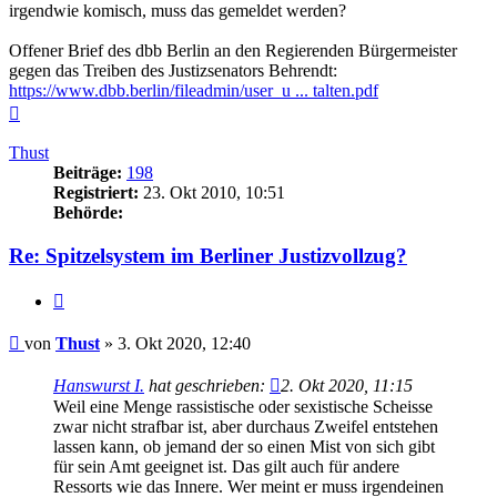
irgendwie komisch, muss das gemeldet werden?
Offener Brief des dbb Berlin an den Regierenden Bürgermeister
gegen das Treiben des Justizsenators Behrendt:
https://www.dbb.berlin/fileadmin/user_u ... talten.pdf
Nach
oben
Thust
Beiträge:
198
Registriert:
23. Okt 2010, 10:51
Behörde:
Re: Spitzelsystem im Berliner Justizvollzug?
Zitieren
Beitrag
von
Thust
»
3. Okt 2020, 12:40
Hanswurst I.
hat geschrieben:
2. Okt 2020, 11:15
Weil eine Menge rassistische oder sexistische Scheisse
zwar nicht strafbar ist, aber durchaus Zweifel entstehen
lassen kann, ob jemand der so einen Mist von sich gibt
für sein Amt geeignet ist. Das gilt auch für andere
Ressorts wie das Innere. Wer meint er muss irgendeinen