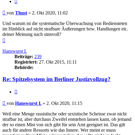
Zitieren
Beitrag
von
Thust
»
2. Okt 2020, 11:02
Und warum ist die systematische Überwachung von Bediensteten
im Hinblick auf nicht strafbare Äußerungen bzw. Handlungen etc.
deiner Meinung nach sinnvoll?
Nach
oben
Hanswurst I.
Beiträge:
239
Registriert:
27. Okt 2015, 11:11
Behörde:
Re: Spitzelsystem im Berliner Justizvollzug?
Zitieren
Beitrag
von
Hanswurst I.
»
2. Okt 2020, 11:15
Weil eine Menge rassistische oder sexistische Scheisse zwar nicht
strafbar ist, aber durchaus Zweifel entstehen lassen kann, ob jemand
der so einen Mist von sich gibt für sein Amt geeignet ist. Das gilt
auch für andere Ressorts wie das Innere. Wer meint er muss