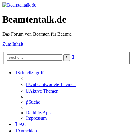
Beamtentalk.de
Das Forum von Beamten für Beamte
Zum Inhalt
Erweiterte
Suche
Suche
Schnellzugriff
Unbeantwortete Themen
Aktive Themen
Suche
Beihilfe-App
Impressum
FAQ
Anmelden