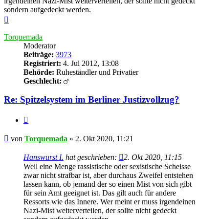
irgendeinen Nazi-Mist weiterverteilen, der sollte nicht gedeckt
sondern aufgedeckt werden.
Nach
oben
Torquemada
Moderator
Beiträge:
3973
Registriert:
4. Jul 2012, 13:08
Behörde:
Ruheständler und Privatier
Geschlecht:
Re: Spitzelsystem im Berliner Justizvollzug?
Zitieren
Beitrag
von
Torquemada
»
2. Okt 2020, 11:21
Hanswurst I.
hat geschrieben:
2. Okt 2020, 11:15
Weil eine Menge rassistische oder sexistische Scheisse
zwar nicht strafbar ist, aber durchaus Zweifel entstehen
lassen kann, ob jemand der so einen Mist von sich gibt
für sein Amt geeignet ist. Das gilt auch für andere
Ressorts wie das Innere. Wer meint er muss irgendeinen
Nazi-Mist weiterverteilen, der sollte nicht gedeckt