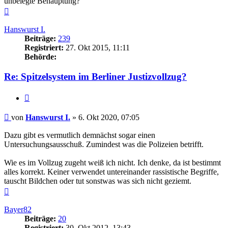
unbelegte Behauptung?
Nach
oben
Hanswurst I.
Beiträge:
239
Registriert:
27. Okt 2015, 11:11
Behörde:
Re: Spitzelsystem im Berliner Justizvollzug?
Zitieren
Beitrag
von
Hanswurst I.
»
6. Okt 2020, 07:05
Dazu gibt es vermutlich demnächst sogar einen
Untersuchungsausschuß. Zumindest was die Polizeien betrifft.
Wie es im Vollzug zugeht weiß ich nicht. Ich denke, da ist bestimmt
alles korrekt. Keiner verwendet untereinander rassistische Begriffe,
tauscht Bildchen oder tut sonstwas was sich nicht geziemt.
Nach
oben
Bayer82
Beiträge:
20
Registriert:
30. Okt 2012, 13:43