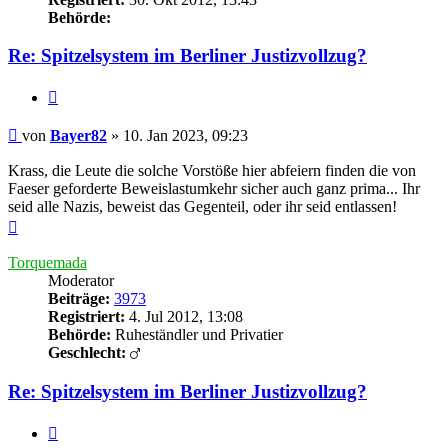
Behörde:
Re: Spitzelsystem im Berliner Justizvollzug?
Zitieren
Beitrag
von
Bayer82
»
10. Jan 2023, 09:23
Krass, die Leute die solche Vorstöße hier abfeiern finden die von
Faeser geforderte Beweislastumkehr sicher auch ganz prima... Ihr
seid alle Nazis, beweist das Gegenteil, oder ihr seid entlassen!
Nach
oben
Torquemada
Moderator
Beiträge:
3973
Registriert:
4. Jul 2012, 13:08
Behörde:
Ruheständler und Privatier
Geschlecht:
Re: Spitzelsystem im Berliner Justizvollzug?
Zitieren