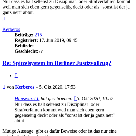
Nur dass es halt seltenst zu Disziplinar- oder Strafverfahren kommt
weil man sich eben gern gegenseitig deckt oder als "sonst ist der ja
ganz nett" abtut.
Nach
oben
Kerberos
Beiträge:
215
Registriert:
17. Jun 2019, 09:45
Behörde:
Geschlecht:
Re: Spitzelsystem im Berliner Justizvollzug?
Zitieren
Beitrag
von
Kerberos
»
5. Okt 2020, 17:53
Hanswurst I.
hat geschrieben:
5. Okt 2020, 10:57
Nur dass es halt seltenst zu Disziplinar- oder
Strafverfahren kommt weil man sich eben gern
gegenseitig deckt oder als "sonst ist der ja ganz nett"
abtut.
Mutige Aussage, gibt es dafür Beweise oder ist das nur eine