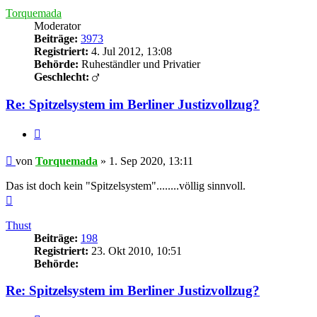
Torquemada
Moderator
Beiträge:
3973
Registriert:
4. Jul 2012, 13:08
Behörde:
Ruheständler und Privatier
Geschlecht:
Re: Spitzelsystem im Berliner Justizvollzug?
Zitieren
Beitrag
von
Torquemada
»
1. Sep 2020, 13:11
Das ist doch kein "Spitzelsystem"........völlig sinnvoll.
Nach
oben
Thust
Beiträge:
198
Registriert:
23. Okt 2010, 10:51
Behörde:
Re: Spitzelsystem im Berliner Justizvollzug?