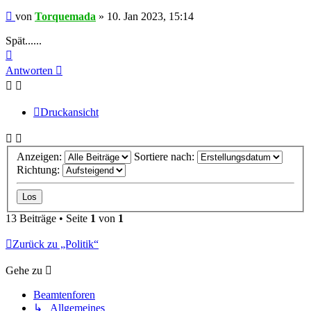
Beitrag
von
Torquemada
»
10. Jan 2023, 15:14
Spät......
Nach
oben
Antworten
Druckansicht
Anzeigen:
Sortiere nach:
Richtung:
13 Beiträge • Seite
1
von
1
Zurück zu „Politik“
Gehe zu
Beamtenforen
↳ Allgemeines