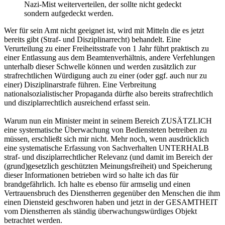
Nazi-Mist weiterverteilen, der sollte nicht gedeckt
sondern aufgedeckt werden.
Wer für sein Amt nicht geeignet ist, wird mit Mitteln die es jetzt
bereits gibt (Straf- und Disziplinarrecht) behandelt. Eine
Verurteilung zu einer Freiheitsstrafe von 1 Jahr führt praktisch zu
einer Entlassung aus dem Beamtenverhältnis, andere Verfehlungen
unterhalb dieser Schwelle können und werden zusätzlich zur
strafrechtlichen Würdigung auch zu einer (oder ggf. auch nur zu
einer) Disziplinarstrafe führen. Eine Verbreitung
nationalsozialistischer Propaganda dürfte also bereits strafrechtlich
und disziplarrechtlich ausreichend erfasst sein.
Warum nun ein Minister meint in seinem Bereich ZUSÄTZLICH
eine systematische Überwachung von Bediensteten betreiben zu
müssen, erschließt sich mir nicht. Mehr noch, wenn ausdrücklich
eine systematische Erfassung von Sachverhalten UNTERHALB
straf- und disziplarrechtlicher Relevanz (und damit im Bereich der
(grund)gesetzlich geschützten Meinungsfreiheit) und Speicherung
dieser Informationen betrieben wird so halte ich das für
brandgefährlich. Ich halte es ebenso für armselig und einen
Vertrauensbruch des Dienstherren gegenüber den Menschen die ihm
einen Diensteid geschworen haben und jetzt in der GESAMTHEIT
vom Dienstherren als ständig überwachungswürdiges Objekt
betrachtet werden.