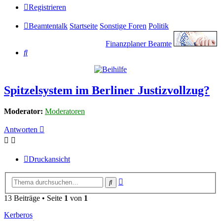
Registrieren
Beamtentalk
Startseite
Sonstige Foren
Politik
Finanzplaner Beamte
Suche
Spitzelsystem im Berliner Justizvollzug?
Moderator:
Moderatoren
Antworten
Druckansicht
Erweiterte
Suche
Suche
13 Beiträge • Seite
1
von
1
Kerberos