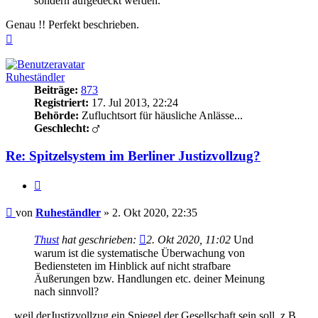
sondern aufgedeckt werden.
Genau !! Perfekt beschrieben.
Nach
oben
Ruheständler
Beiträge:
873
Registriert:
17. Jul 2013, 22:24
Behörde:
Zufluchtsort für häusliche Anlässe...
Geschlecht:
Re: Spitzelsystem im Berliner Justizvollzug?
Zitieren
Beitrag
von
Ruheständler
»
2. Okt 2020, 22:35
Thust
hat geschrieben:
2. Okt 2020, 11:02
Und
warum ist die systematische Überwachung von
Bediensteten im Hinblick auf nicht strafbare
Äußerungen bzw. Handlungen etc. deiner Meinung
nach sinnvoll?
...weil derJustizvollzug ein Spiegel der Gesellschaft sein soll, z.B.